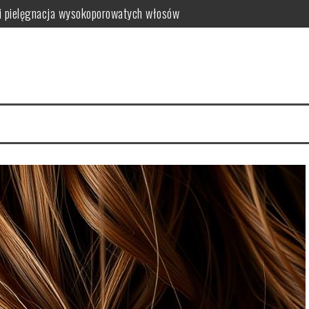
i pielęgnacja wysokoporowatych włosów
ć i jak wybrać najlepszy?
 zalety dla skóry
i i domowe przepisy
anym farbowaniu?
i pielęgnacja krok po kroku