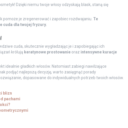
smetyk! Dzięki niemu twoje włosy odzyskają blask, staną się
ek pomoże je zregenerować i zapobiec rozdwajaniu.
Te
 cuda dla twojej fryzury.
w
wdziwe cuda, skutecznie wygładzając je i zapobiegając ich
iązań królują
keratynowe prostowanie
oraz
intensywne kuracje
ekt idealnie gładkich włosów. Natomiast zabiegi nawilżające
nak podjąć najlepszą decyzję, warto zasięgnąć porady
 rozwiązanie, dopasowane do indywidualnych potrzeb twoich włosów.
 blizn
od pachami
nokci?
geometrycznymi