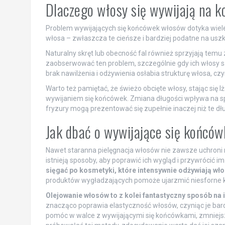
Dlaczego włosy się wywijają na 
Problem wywijających się końcówek włosów dotyka wiele 
włosa – zwłaszcza te cieńsze i bardziej podatne na uszko
Naturalny skręt lub obecność fal również sprzyjają tem
zaobserwować ten problem, szczególnie gdy ich włosy są 
brak nawilżenia i odżywienia osłabia strukturę włosa, cz
Warto też pamiętać, że świeżo obcięte włosy, stając się
wywijaniem się końcówek. Zmiana długości wpływa na spos
fryzury mogą prezentować się zupełnie inaczej niż te dłu
Jak dbać o wywijające się końcó
Nawet staranna pielęgnacja włosów nie zawsze uchroni 
istnieją sposoby, aby poprawić ich wygląd i przywrócić i
sięgać po kosmetyki, które intensywnie odżywiają włosy
produktów wygładzających pomoże ujarzmić niesforne k
Olejowanie włosów to z kolei fantastyczny sposób na 
znacząco poprawia elastyczność włosów, czyniąc je bard
pomóc w walce z wywijającymi się końcówkami, zmniejszaj