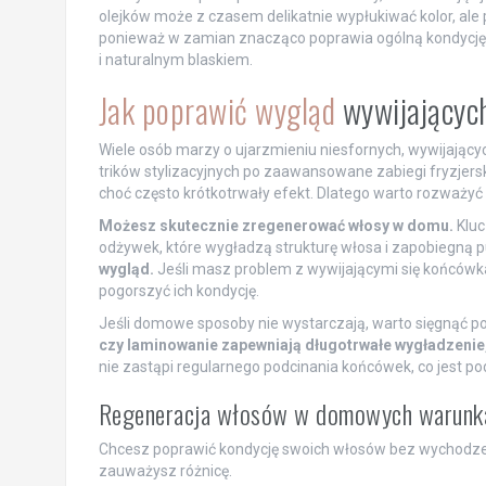
olejków może z czasem delikatnie wypłukiwać kolor, ale 
ponieważ w zamian znacząco poprawia ogólną kondycję
i naturalnym blaskiem.
Jak poprawić wygląd
wywijającyc
Wiele osób marzy o ujarzmieniu niesfornych, wywijającyc
trików stylizacyjnych po zaawansowane zabiegi fryzjer
choć często krótkotrwały efekt. Dlatego warto rozważyć 
Możesz skutecznie zregenerować włosy w domu.
Kluc
odżywek, które wygładzą strukturę włosa i zapobiegną 
wygląd.
Jeśli masz problem z wywijającymi się końcówka
pogorszyć ich kondycję.
Jeśli domowe sposoby nie wystarczają, warto sięgnąć po
czy laminowanie zapewniają długotrwałe wygładzenie
nie zastąpi regularnego podcinania końcówek, co jest po
Regeneracja włosów w domowych warunk
Chcesz poprawić kondycję swoich włosów bez wychodzenia
zauważysz różnicę.