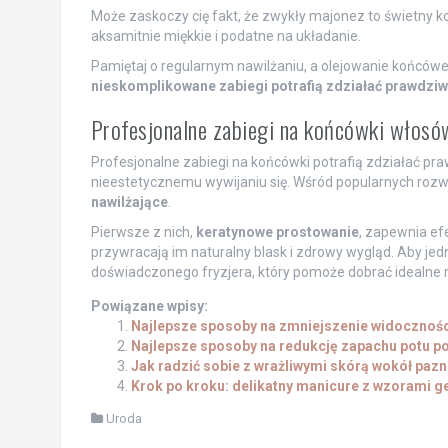
Może zaskoczy cię fakt, że zwykły majonez to świetny ko
aksamitnie miękkie i podatne na układanie.
Pamiętaj o regularnym nawilżaniu, a olejowanie końców
nieskomplikowane zabiegi potrafią zdziałać prawdziwe
Profesjonalne zabiegi na końcówki włosó
Profesjonalne zabiegi na końcówki potrafią zdziałać pra
nieestetycznemu wywijaniu się. Wśród popularnych rozw
nawilżające
.
Pierwsze z nich,
keratynowe prostowanie
, zapewnia ef
przywracają im naturalny blask i zdrowy wygląd. Aby jed
doświadczonego fryzjera, który pomoże dobrać idealne
Powiązane wpisy:
Najlepsze sposoby na zmniejszenie widoczności
Najlepsze sposoby na redukcję zapachu potu p
Jak radzić sobie z wrażliwymi skórą wokół paz
Krok po kroku: delikatny manicure z wzorami 
Uroda