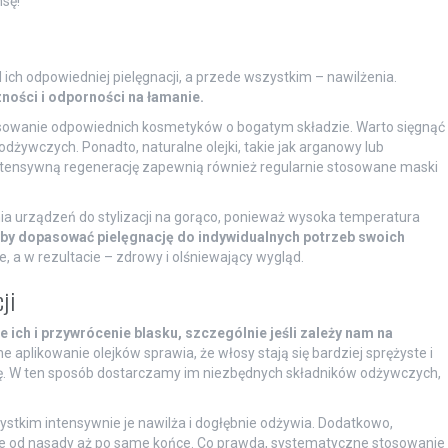
sę!
ich odpowiedniej pielęgnacji, a przede wszystkim – nawilżenia.
ności i odporności na łamanie.
osowanie odpowiednich kosmetyków o bogatym składzie. Warto sięgnąć
dżywczych. Ponadto, naturalne olejki, takie jak arganowy lub
tensywną regenerację zapewnią również regularnie stosowane maski
ia urządzeń do stylizacji na gorąco, ponieważ wysoka temperatura
 aby dopasować pielęgnację do indywidualnych potrzeb swoich
 a w rezultacie – zdrowy i olśniewający wygląd.
ji
ich i przywrócenie blasku, szczególnie jeśli zależy nam na
 aplikowanie olejków sprawia, że włosy stają się bardziej sprężyste i
ię. W ten sposób dostarczamy im niezbędnych składników odżywczych,
stkim intensywnie je nawilża i dogłębnie odżywia. Dodatkowo,
je od nasady aż po same końce. Co prawda, systematyczne stosowanie