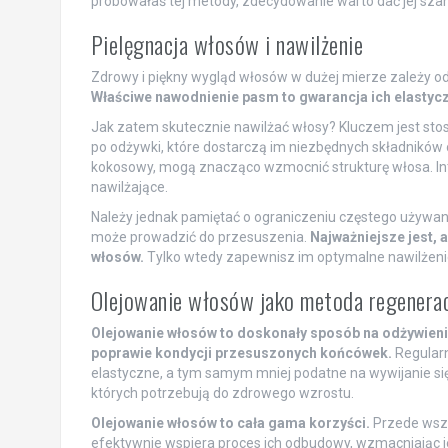
próbowałaś tej metody, zdecydowanie warto dać jej szan
Pielęgnacja włosów i nawilżenie
Zdrowy i piękny wygląd włosów w dużej mierze zależy od 
Właściwe nawodnienie pasm to gwarancja ich elastycz
Jak zatem skutecznie nawilżać włosy? Kluczem jest st
po odżywki, które dostarczą im niezbędnych składników o
kokosowy, mogą znacząco wzmocnić strukturę włosa. In
nawilżające.
Należy jednak pamiętać o ograniczeniu częstego używan
może prowadzić do przesuszenia.
Najważniejsze jest,
włosów.
Tylko wtedy zapewnisz im optymalne nawilżenie,
Olejowanie włosów jako metoda regenerac
Olejowanie włosów to doskonały sposób na odżywienie 
poprawie kondycji przesuszonych końcówek.
Regularne
elastyczne, a tym samym mniej podatne na wywijanie s
których potrzebują do zdrowego wzrostu.
Olejowanie włosów to cała gama korzyści.
Przede wszy
efektywnie wspiera proces ich odbudowy, wzmacniając 