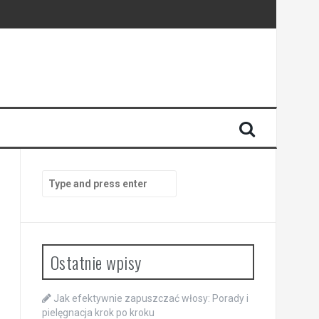
Search
for:
Ostatnie wpisy
Jak efektywnie zapuszczać włosy: Porady i
pielęgnacja krok po kroku