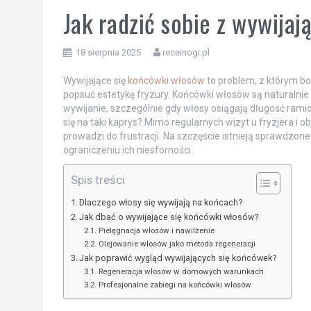
Jak radzić sobie z wywija
18 sierpnia 2025
receinogi.pl
Wywijające się
końcówki włosów
to problem, z którym bor
popsuć estetykę fryzury. Końcówki włosów są naturalnie c
wywijanie, szczególnie gdy włosy osiągają długość rami
się na taki kaprys? Mimo regularnych wizyt u fryzjera i
prowadzi do frustracji. Na szczęście istnieją sprawdzon
ograniczeniu ich niesforności.
Spis treści
Dlaczego włosy się wywijają na końcach?
Jak dbać o wywijające się końcówki włosów?
Pielęgnacja włosów i nawilżenie
Olejowanie włosów jako metoda regeneracji
Jak poprawić wygląd wywijających się końcówek?
Regeneracja włosów w domowych warunkach
Profesjonalne zabiegi na końcówki włosów