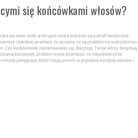
jącymi się końcówkami włosów?
yka się wiele osób, a ich uporczywe kręcenie się potrafi skutecznie
ieńsze i bardziej wrażliwe, co sprawia, że są podatne na uszkodzenia i
on. Czy kiedykolwiek zastanawiałaś się, dlaczego Twoje włosy decydują
 obcinania końcówek, problem może powracać, co niejednokrotnie
e metody pielęgnacji, które mogą pomóc w poprawie kondycji włosów i