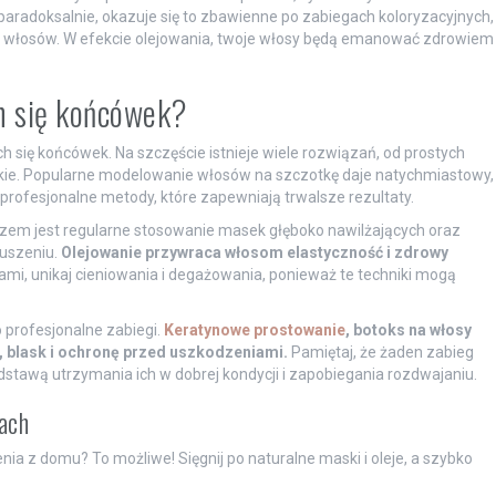
paradoksalnie, okazuje się to zbawienne po zabiegach koloryzacyjnych,
 włosów. W efekcie olejowania, twoje włosy będą emanować zdrowiem
h się końcówek?
h się końcówek. Na szczęście istnieje wiele rozwiązań, od prostych
skie. Popularne modelowanie włosów na szczotkę daje natychmiastowy,
profesjonalne metody, które zapewniają trwalsze rezultaty.
zem jest regularne stosowanie masek głęboko nawilżających oraz
puszeniu.
Olejowanie przywraca włosom elastyczność i zdrowy
mi, unikaj cieniowania i degażowania, ponieważ te techniki mogą
 profesjonalne zabiegi.
Keratynowe prostowanie
, botoks na włosy
, blask i ochronę przed uszkodzeniami.
Pamiętaj, że żaden zabieg
dstawą utrzymania ich w dobrej kondycji i zapobiegania rozdwajaniu.
ach
 z domu? To możliwe! Sięgnij po naturalne maski i oleje, a szybko