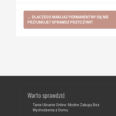
Post
←
DLACZEGO MAKIJAŻ PERMANENTNY SIĘ NIE
navigation
PRZYJMUJE? SPRAWDŹ PRZYCZYNY!
Warto sprawdzić
Tanie Ubranie Online: Modne Zakupy Bez
Wychodzenia z Domu