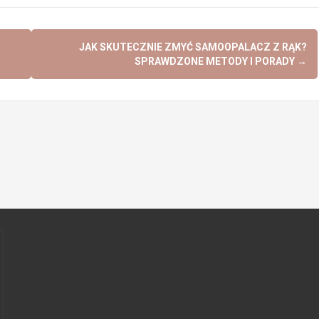
JAK SKUTECZNIE ZMYĆ SAMOOPALACZ Z RĄK?
SPRAWDZONE METODY I PORADY
→