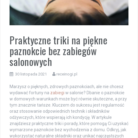
Praktyczne triki na piękne
paznokcie bez zabiegów
salonowych
30 listopada 2021
receinogi.pl
Marzysz o pięknych, zdrowych paznokciach, ale nie chcesz
wydawać fortuny na
zabiegi
w salonie? Dbanie o paznokcie
w domowych warunkach może być równie skuteczne, a przy
tym znacznie tańsze. Kluczem do sukcesu jest regularność
oraz stosowanie odpowiednich technik i składników
odżywczych, które wspierają ich kondycję. W artykule
znajdziesz praktyczne triki i porady, które pomogą Ci uzyskać
wymarzone paznokcie bez wychodzenia z domu. Odkryj, jak
wykorzystać naturalne składniki oraz unikać najczęstszych