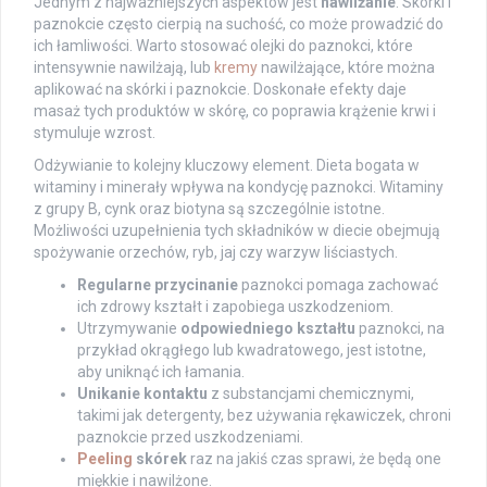
Jednym z najważniejszych aspektów jest
nawilżanie
. Skórki i
paznokcie często cierpią na suchość, co może prowadzić do
ich łamliwości. Warto stosować olejki do paznokci, które
intensywnie nawilżają, lub
kremy
nawilżające, które można
aplikować na skórki i paznokcie. Doskonałe efekty daje
masaż tych produktów w skórę, co poprawia krążenie krwi i
stymuluje wzrost.
Odżywianie to kolejny kluczowy element. Dieta bogata w
witaminy i minerały wpływa na kondycję paznokci. Witaminy
z grupy B, cynk oraz biotyna są szczególnie istotne.
Możliwości uzupełnienia tych składników w diecie obejmują
spożywanie orzechów, ryb, jaj czy warzyw liściastych.
Regularne przycinanie
paznokci pomaga zachować
ich zdrowy kształt i zapobiega uszkodzeniom.
Utrzymywanie
odpowiedniego kształtu
paznokci, na
przykład okrągłego lub kwadratowego, jest istotne,
aby uniknąć ich łamania.
Unikanie kontaktu
z substancjami chemicznymi,
takimi jak detergenty, bez używania rękawiczek, chroni
paznokcie przed uszkodzeniami.
Peeling
skórek
raz na jakiś czas sprawi, że będą one
miękkie i nawilżone.