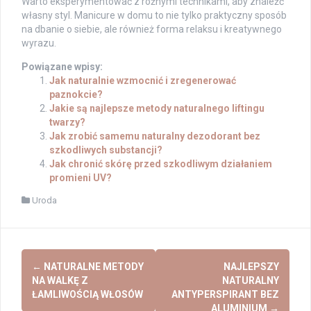
Warto eksperymentować z różnymi technikami, aby znaleźć
własny styl. Manicure w domu to nie tylko praktyczny sposób
na dbanie o siebie, ale również forma relaksu i kreatywnego
wyrazu.
Powiązane wpisy:
Jak naturalnie wzmocnić i zregenerować
paznokcie?
Jakie są najlepsze metody naturalnego liftingu
twarzy?
Jak zrobić samemu naturalny dezodorant bez
szkodliwych substancji?
Jak chronić skórę przed szkodliwym działaniem
promieni UV?
Uroda
Post
←
NATURALNE METODY
NAJLEPSZY
navigation
NA WALKĘ Z
NATURALNY
ŁAMLIWOŚCIĄ WŁOSÓW
ANTYPERSPIRANT BEZ
ALUMINIUM
→