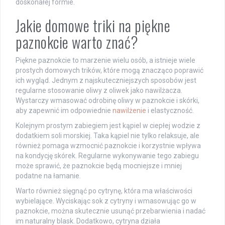
doskonałej formie.
Jakie domowe triki na piękne
paznokcie warto znać?
Piękne paznokcie to marzenie wielu osób, a istnieje wiele
prostych domowych trików, które mogą znacząco poprawić
ich wygląd. Jednym z najskuteczniejszych sposobów jest
regularne stosowanie oliwy z oliwek jako nawilżacza.
Wystarczy wmasować odrobinę oliwy w paznokcie i skórki,
aby zapewnić im odpowiednie
nawilżenie
i elastyczność.
Kolejnym prostym zabiegiem jest kąpiel w ciepłej wodzie z
dodatkiem soli morskiej. Taka kąpiel nie tylko relaksuje, ale
również pomaga wzmocnić paznokcie i korzystnie wpływa
na kondycję skórek. Regularne wykonywanie tego zabiegu
może sprawić, że paznokcie będą mocniejsze i mniej
podatne na łamanie.
Warto również sięgnąć po cytrynę, która ma właściwości
wybielające. Wyciskając sok z cytryny i wmasowując go w
paznokcie, można skutecznie usunąć przebarwienia i nadać
im naturalny blask. Dodatkowo, cytryna działa