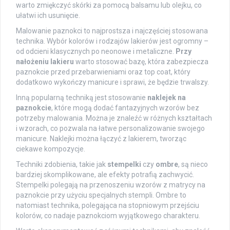
warto zmiękczyć skórki za pomocą balsamu lub olejku, co
ułatwi ich usunięcie.
Malowanie paznokci to najprostsza i najczęściej stosowana
technika. Wybór kolorów i rodzajów lakierów jest ogromny –
od odcieni klasycznych po neonowe i metaliczne.
Przy
nałożeniu lakieru
warto stosować bazę, która zabezpiecza
paznokcie przed przebarwieniami oraz top coat, który
dodatkowo wykończy manicure i sprawi, że będzie trwalszy.
Inną popularną techniką jest stosowanie
naklejek na
paznokcie
, które mogą dodać fantazyjnych wzorów bez
potrzeby malowania. Można je znaleźć w różnych kształtach
i wzorach, co pozwala na łatwe personalizowanie swojego
manicure. Naklejki można łączyć z lakierem, tworząc
ciekawe kompozycje.
Techniki zdobienia, takie jak
stempelki
czy
ombre
, są nieco
bardziej skomplikowane, ale efekty potrafią zachwycić.
Stempelki polegają na przenoszeniu wzorów z matrycy na
paznokcie przy użyciu specjalnych stempli. Ombre to
natomiast technika, polegająca na stopniowym przejściu
kolorów, co nadaje paznokciom wyjątkowego charakteru.