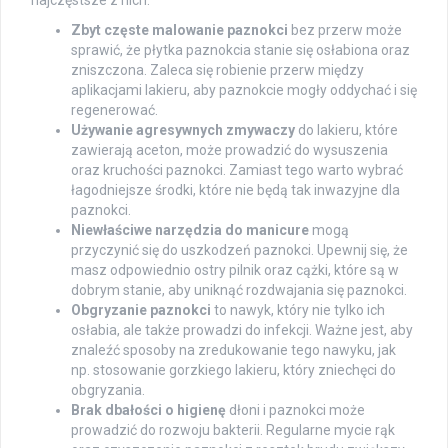
najczęstsze z nich:
Zbyt częste malowanie paznokci
bez przerw może
sprawić, że płytka paznokcia stanie się osłabiona oraz
zniszczona. Zaleca się robienie przerw między
aplikacjami lakieru, aby paznokcie mogły oddychać i się
regenerować.
Używanie agresywnych zmywaczy
do lakieru, które
zawierają aceton, może prowadzić do wysuszenia
oraz kruchości paznokci. Zamiast tego warto wybrać
łagodniejsze środki, które nie będą tak inwazyjne dla
paznokci.
Niewłaściwe narzędzia do manicure
mogą
przyczynić się do uszkodzeń paznokci. Upewnij się, że
masz odpowiednio ostry pilnik oraz cążki, które są w
dobrym stanie, aby uniknąć rozdwajania się paznokci.
Obgryzanie paznokci
to nawyk, który nie tylko ich
osłabia, ale także prowadzi do infekcji. Ważne jest, aby
znaleźć sposoby na zredukowanie tego nawyku, jak
np. stosowanie gorzkiego lakieru, który zniechęci do
obgryzania.
Brak dbałości o higienę
dłoni i paznokci może
prowadzić do rozwoju bakterii. Regularne mycie rąk