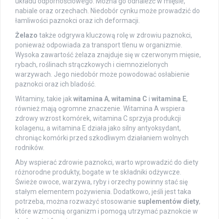
układu odpornościowego. Można go odnaleźć w mięsie,
nabiale oraz orzechach. Niedobór cynku może prowadzić do
łamliwości paznokci oraz ich deformacji.
Żelazo
także odgrywa kluczową rolę w zdrowiu paznokci,
ponieważ odpowiada za transport tlenu w organizmie.
Wysoka zawartość żelaza znajduje się w czerwonym mięsie,
rybach, roślinach strączkowych i ciemnozielonych
warzywach. Jego niedobór może powodować osłabienie
paznokci oraz ich bladość.
Witaminy, takie jak
witamina A
,
witamina C
i
witamina E
,
również mają ogromne znaczenie. Witamina A wspiera
zdrowy wzrost komórek, witamina C sprzyja produkcji
kolagenu, a witamina E działa jako silny antyoksydant,
chroniąc komórki przed szkodliwym działaniem wolnych
rodników.
Aby wspierać zdrowie paznokci, warto wprowadzić do diety
różnorodne produkty, bogate w te składniki odżywcze.
Świeże owoce, warzywa, ryby i orzechy powinny stać się
stałym elementem pożywienia. Dodatkowo, jeśli jest taka
potrzeba, można rozważyć stosowanie
suplementów diety
,
które wzmocnią organizm i pomogą utrzymać paznokcie w