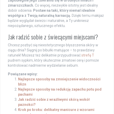
zapobiegnie jego zbieraniu się w drobnych liniach i
zmarszczkach.
Co więcej, niezwykle istotny jest idealny
dobór odcienia.
Postaw na taki, który niemal idealnie
współgra z Twoją naturalną karnacją.
Dzięki temu makijaż
będzie wyglądał świeżo i naturalnie, a Ty unikniesz
niepożądanego, sztucznego efektu.
Jak radzić sobie z świecącymi miejscami?
Chcesz pozbyć się nieestetycznego błyszczenia skóry w
ciągu dnia? Sięgnij po bibułki matujące – to prawdziwy
ratunek! Możesz też delikatnie przypudrować
strefę T
pudrem sypkim, który skutecznie zmatowi cerę i pomoże
kontrolować nadmierne wydzielanie sebum.
Powiązane wpisy:
Najlepsze sposoby na zmniejszenie widoczności
blizn
Najlepsze sposoby na redukcję zapachu potu pod
pachami
Jak radzić sobie z wrażliwymi skórą wokół
paznokci?
Krok po kroku: delikatny manicure z wzorami