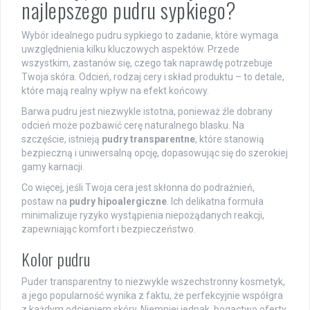
najlepszego pudru sypkiego?
Wybór idealnego pudru sypkiego to zadanie, które wymaga
uwzględnienia kilku kluczowych aspektów. Przede
wszystkim, zastanów się, czego tak naprawdę potrzebuje
Twoja skóra. Odcień, rodzaj cery i skład produktu – to detale,
które mają realny wpływ na efekt końcowy.
Barwa pudru jest niezwykle istotna, ponieważ źle dobrany
odcień może pozbawić cerę naturalnego blasku. Na
szczęście, istnieją
pudry transparentne
, które stanowią
bezpieczną i uniwersalną opcję, dopasowując się do szerokiej
gamy karnacji.
Co więcej, jeśli Twoja cera jest skłonna do podrażnień,
postaw na
pudry hipoalergiczne
. Ich delikatna formuła
minimalizuje ryzyko wystąpienia niepożądanych reakcji,
zapewniając komfort i bezpieczeństwo.
Kolor pudru
Puder transparentny to niezwykle wszechstronny kosmetyk,
a jego popularność wynika z faktu, że perfekcyjnie współgra
z każdym odcieniem skóry. Niemniej jednak, bogactwo oferty