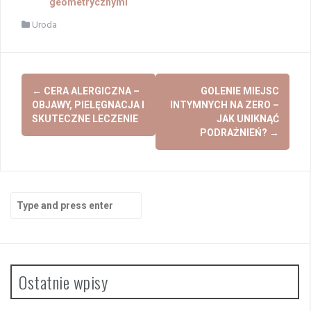
geometrycznymi
Uroda
Post
←
CERA ALERGICZNA –
GOLENIE MIEJSC
navigation
OBJAWY, PIELĘGNACJA I
INTYMNYCH NA ZERO –
SKUTECZNE LECZENIE
JAK UNIKNĄĆ
PODRAŻNIEŃ?
→
Search
for:
Ostatnie wpisy