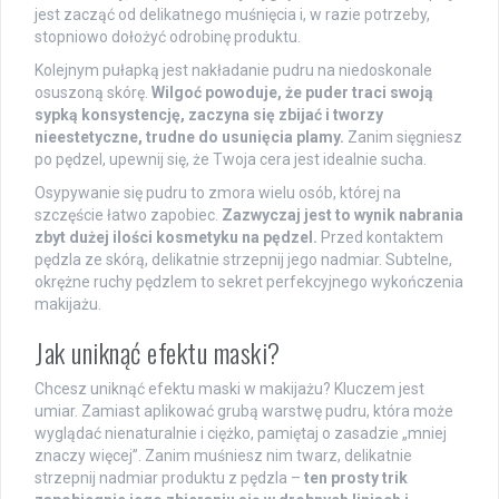
jest zacząć od delikatnego muśnięcia i, w razie potrzeby,
stopniowo dołożyć odrobinę produktu.
Kolejnym pułapką jest nakładanie pudru na niedoskonale
osuszoną skórę.
Wilgoć powoduje, że puder traci swoją
sypką konsystencję, zaczyna się zbijać i tworzy
nieestetyczne, trudne do usunięcia plamy.
Zanim sięgniesz
po pędzel, upewnij się, że Twoja cera jest idealnie sucha.
Osypywanie się pudru to zmora wielu osób, której na
szczęście łatwo zapobiec.
Zazwyczaj jest to wynik nabrania
zbyt dużej ilości kosmetyku na pędzel.
Przed kontaktem
pędzla ze skórą, delikatnie strzepnij jego nadmiar. Subtelne,
okrężne ruchy pędzlem to sekret perfekcyjnego wykończenia
makijażu.
Jak uniknąć efektu maski?
Chcesz uniknąć efektu maski w makijażu? Kluczem jest
umiar. Zamiast aplikować grubą warstwę pudru, która może
wyglądać nienaturalnie i ciężko, pamiętaj o zasadzie „mniej
znaczy więcej”. Zanim muśniesz nim twarz, delikatnie
strzepnij nadmiar produktu z pędzla –
ten prosty trik