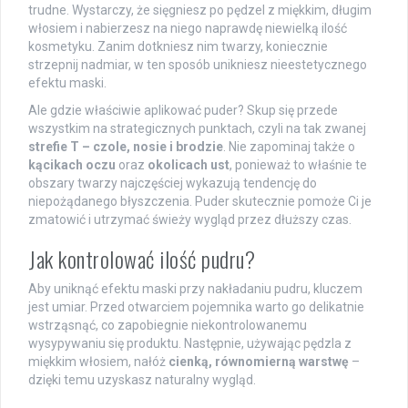
trudne. Wystarczy, że sięgniesz po pędzel z miękkim, długim
włosiem i nabierzesz na niego naprawdę niewielką ilość
kosmetyku. Zanim dotkniesz nim twarzy, koniecznie
strzepnij nadmiar, w ten sposób unikniesz nieestetycznego
efektu maski.
Ale gdzie właściwie aplikować puder? Skup się przede
wszystkim na strategicznych punktach, czyli na tak zwanej
strefie T – czole, nosie i brodzie
. Nie zapominaj także o
kącikach oczu
oraz
okolicach ust
, ponieważ to właśnie te
obszary twarzy najczęściej wykazują tendencję do
niepożądanego błyszczenia. Puder skutecznie pomoże Ci je
zmatowić i utrzymać świeży wygląd przez dłuższy czas.
Jak kontrolować ilość pudru?
Aby uniknąć efektu maski przy nakładaniu pudru, kluczem
jest umiar. Przed otwarciem pojemnika warto go delikatnie
wstrząsnąć, co zapobiegnie niekontrolowanemu
wysypywaniu się produktu. Następnie, używając pędzla z
miękkim włosiem, nałóż
cienką, równomierną warstwę
–
dzięki temu uzyskasz naturalny wygląd.