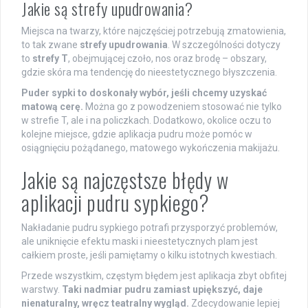
Jakie są strefy upudrowania?
Miejsca na twarzy, które najczęściej potrzebują zmatowienia,
to tak zwane
strefy upudrowania
. W szczególności dotyczy
to
strefy T
, obejmującej czoło, nos oraz brodę – obszary,
gdzie skóra ma tendencję do nieestetycznego błyszczenia.
Puder sypki to doskonały wybór, jeśli chcemy uzyskać
matową cerę.
Można go z powodzeniem stosować nie tylko
w strefie T, ale i na policzkach. Dodatkowo, okolice oczu to
kolejne miejsce, gdzie aplikacja pudru może pomóc w
osiągnięciu pożądanego, matowego wykończenia makijażu.
Jakie są najczęstsze błędy w
aplikacji pudru sypkiego?
Nakładanie pudru sypkiego potrafi przysporzyć problemów,
ale uniknięcie efektu maski i nieestetycznych plam jest
całkiem proste, jeśli pamiętamy o kilku istotnych kwestiach.
Przede wszystkim, częstym błędem jest aplikacja zbyt obfitej
warstwy.
Taki nadmiar pudru zamiast upiększyć, daje
nienaturalny, wręcz teatralny wygląd.
Zdecydowanie lepiej