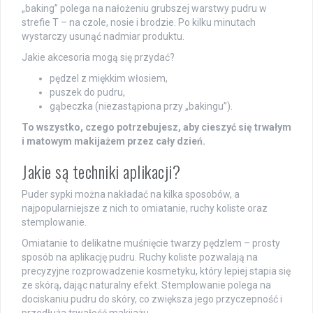
„baking” polega na nałożeniu grubszej warstwy pudru w
strefie T – na czole, nosie i brodzie. Po kilku minutach
wystarczy usunąć nadmiar produktu.
Jakie akcesoria mogą się przydać?
pędzel z miękkim włosiem,
puszek do pudru,
gąbeczka (niezastąpiona przy „bakingu”).
To wszystko, czego potrzebujesz, aby cieszyć się trwałym
i matowym makijażem przez cały dzień.
Jakie są techniki aplikacji?
Puder sypki można nakładać na kilka sposobów, a
najpopularniejsze z nich to omiatanie, ruchy koliste oraz
stemplowanie.
Omiatanie to delikatne muśnięcie twarzy pędzlem – prosty
sposób na aplikację pudru. Ruchy koliste pozwalają na
precyzyjne rozprowadzenie kosmetyku, który lepiej stapia się
ze skórą, dając naturalny efekt. Stemplowanie polega na
dociskaniu pudru do skóry, co zwiększa jego przyczepność i
przedłuża trwałość makijażu.