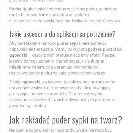
Pamiętaj, aby unikać mocnego wcierania pudru, ponieważ
może to prowadzić do powstawania plam i
nierównomiernego wykończenia. Delikatność jest kluczowa.
Jakie akcesoria do aplikacji są potrzebne?
Aby perfekcyjnie nałożyć
puder sypki
, niezbędne są
odpowiednie narzędzia. Mamy do wyboru
pędzle
,
puszki
lub
gąbeczki
– każdy z nich oferuje nieco inny efekt.
Pędzel
,
idealny do tego zadania, charakteryzuje się
długim i
miękkim włosiem
, co gwarantuje równomierne
rozprowadzenie pudru na całej powierzchni twarzy.
Z kolei
gąbeczki
, zwłaszcza te aplikowane na mokro (po
uprzednim zwilżeniu), stanowią prosty trik ułatwiający
precyzyjne nałożenie produktu. Ostateczny wybór
akcesorium zależy od Twoich indywidualnych preferencji i
pożądanego efektu.
Jak nakładać puder sypki na twarz?
Nałożenie odpowiedniej ilości pudru wcale nie musi być