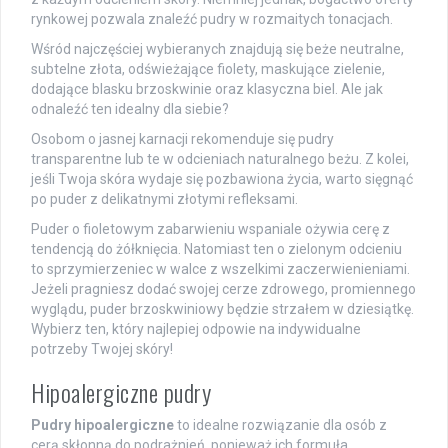
rynkowej pozwala znaleźć pudry w rozmaitych tonacjach.
Wśród najczęściej wybieranych znajdują się beże neutralne,
subtelne złota, odświeżające fiolety, maskujące zielenie,
dodające blasku brzoskwinie oraz klasyczna biel. Ale jak
odnaleźć ten idealny dla siebie?
Osobom o jasnej karnacji rekomenduje się pudry
transparentne lub te w odcieniach naturalnego beżu. Z kolei,
jeśli Twoja skóra wydaje się pozbawiona życia, warto sięgnąć
po puder z delikatnymi złotymi refleksami.
Puder o fioletowym zabarwieniu wspaniale ożywia cerę z
tendencją do żółknięcia. Natomiast ten o zielonym odcieniu
to sprzymierzeniec w walce z wszelkimi zaczerwienieniami.
Jeżeli pragniesz dodać swojej cerze zdrowego, promiennego
wyglądu, puder brzoskwiniowy będzie strzałem w dziesiątkę.
Wybierz ten, który najlepiej odpowie na indywidualne
potrzeby Twojej skóry!
Hipoalergiczne pudry
Pudry hipoalergiczne
to idealne rozwiązanie dla osób z
cerą skłonną do podrażnień, ponieważ ich formuła