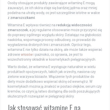
Osoby stosujące produkty zawierające witaminę E mogą
zauważyć, że ich skóra staje się bardziej jędrna oraz mniej
podatna na utratę wody, co jest szczególnie istotne w walce
z
zmarszczkami
.
Witamina E wpływa również na
redukcję widoczności
zmarszczek
, a jej regularne stosowanie może przyczynić się
do poprawy ogólnego wyglądu skóry. Działając na głębokości
naskórka, wspomaga procesy odbudowy, co prowadzi do
wygładzenia drobnych linii i zmarszczek. Oprócz tego,
witamina E nie tylko działa na skórę, ale może także wspierać
zdrowie
włosów
i paznokci, co sprawia, że jest to
wszechstronny składnik w kosmetykach pielęgnacyjnych.
Warto dodać, że witamina E występuje naturalnie w wielu
produktach spożywczych, takich jak orzechy, nasiona czy
zielone warzywa liściaste. Włączenie tych produktów do
diety może dodatkowo wspierać skórę od wewnątrz. W
kosmetykach można ją znaleźć w postaci olejków, serum czy
kremów, co czyni ją łatwo dostępną dla osób poszukujących
skutecznych rozwiązań w pielęgnacji skóry.
Jak stosować witaminę E na