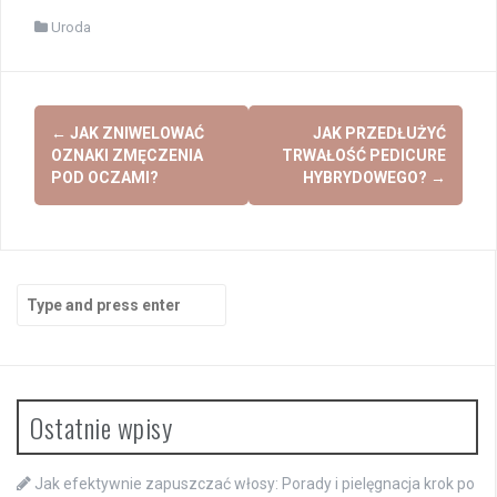
Uroda
Post
←
JAK ZNIWELOWAĆ
JAK PRZEDŁUŻYĆ
navigation
OZNAKI ZMĘCZENIA
TRWAŁOŚĆ PEDICURE
POD OCZAMI?
HYBRYDOWEGO?
→
Search
for:
Ostatnie wpisy
Jak efektywnie zapuszczać włosy: Porady i pielęgnacja krok po