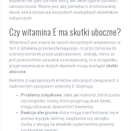
wspierać nie tylko zdrowie skóry, ale także ogólne zdrowie i
samopoczucie. Ważne jest, aby pamiętać o zróżnicowanej
diecie, która dostarcza wszystkich niezbędnych składników
odżywczych.
Czy witamina E ma skutki uboczne?
Witamina E jest znana ze swoich korzystnych właściwości, w
tym z działania przeciwutleniającego, co przyczynia się do
ochrony komórek przed uszkodzeniem. Jednak, mimo że
jest powszechnie uważana za bezpieczną, to w przypadku
przyjmowania jej w dużych dawkach mogą wystąpić
skutki
uboczne
.
Niektóre z najczęstszych efektów ubocznych związanych z
nadmiernym spożyciem witaminy E obejmują:
Problemy żołądkowe
, takie jak nudności, ból brzucha
czy biegunka. Osoby, które przyjmują duże dawki,
mogą odczuwać dyskomfort trawienny.
Reakcje alergiczne
, które mogą manifestować się w
postaci wysypki skórnej, swędzenia czy obrzęku.
Osoby z alergią na składniki suplementów powinny
szczególnie uważać.