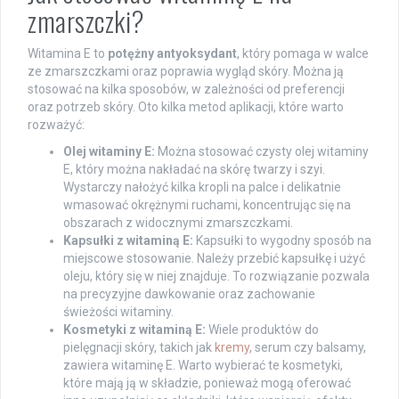
zmarszczki?
Witamina E to
potężny antyoksydant
, który pomaga w walce
ze zmarszczkami oraz poprawia wygląd skóry. Można ją
stosować na kilka sposobów, w zależności od preferencji
oraz potrzeb skóry. Oto kilka metod aplikacji, które warto
rozważyć:
Olej witaminy E:
Można stosować czysty olej witaminy
E, który można nakładać na skórę twarzy i szyi.
Wystarczy nałożyć kilka kropli na palce i delikatnie
wmasować okrężnymi ruchami, koncentrując się na
obszarach z widocznymi zmarszczkami.
Kapsułki z witaminą E:
Kapsułki to wygodny sposób na
miejscowe stosowanie. Należy przebić kapsułkę i użyć
oleju, który się w niej znajduje. To rozwiązanie pozwala
na precyzyjne dawkowanie oraz zachowanie
świeżości witaminy.
Kosmetyki z witaminą E:
Wiele produktów do
pielęgnacji skóry, takich jak
kremy
, serum czy balsamy,
zawiera witaminę E. Warto wybierać te kosmetyki,
które mają ją w składzie, ponieważ mogą oferować