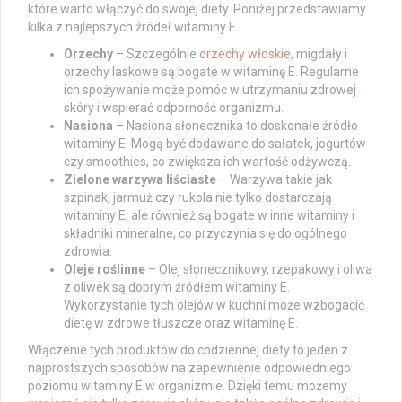
które warto włączyć do swojej diety. Poniżej przedstawiamy
kilka z najlepszych źródeł witaminy E.
Orzechy
– Szczególnie
orzechy włoskie
, migdały i
orzechy laskowe są bogate w witaminę E. Regularne
ich spożywanie może pomóc w utrzymaniu zdrowej
skóry i wspierać odporność organizmu.
Nasiona
– Nasiona słonecznika to doskonałe źródło
witaminy E. Mogą być dodawane do sałatek, jogurtów
czy smoothies, co zwiększa ich wartość odżywczą.
Zielone warzywa liściaste
– Warzywa takie jak
szpinak, jarmuż czy rukola nie tylko dostarczają
witaminy E, ale również są bogate w inne witaminy i
składniki mineralne, co przyczynia się do ogólnego
zdrowia.
Oleje roślinne
– Olej słonecznikowy, rzepakowy i oliwa
z oliwek są dobrym źródłem witaminy E.
Wykorzystanie tych olejów w kuchni może wzbogacić
dietę w zdrowe tłuszcze oraz witaminę E.
Włączenie tych produktów do codziennej diety to jeden z
najprostszych sposobów na zapewnienie odpowiedniego
poziomu witaminy E w organizmie. Dzięki temu możemy