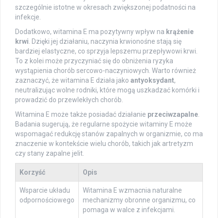
szczególnie istotne w okresach zwiększonej podatności na
infekcje.
Dodatkowo, witamina E ma pozytywny wpływ na
krążenie
krwi
. Dzięki jej działaniu, naczynia krwionośne stają się
bardziej elastyczne, co sprzyja lepszemu przepływowi krwi.
To z kolei może przyczyniać się do obniżenia ryzyka
wystąpienia chorób sercowo-naczyniowych. Warto również
zaznaczyć, że witamina E działa jako
antyoksydant
,
neutralizując wolne rodniki, które mogą uszkadzać komórki i
prowadzić do przewlekłych chorób.
Witamina E może także posiadać działanie
przeciwzapalne
.
Badania sugerują, że regularne spożycie witaminy E może
wspomagać redukcję stanów zapalnych w organizmie, co ma
znaczenie w kontekście wielu chorób, takich jak artretyzm
czy stany zapalne jelit.
Korzyść
Opis
Wsparcie układu
Witamina E wzmacnia naturalne
odpornościowego
mechanizmy obronne organizmu, co
pomaga w walce z infekcjami.