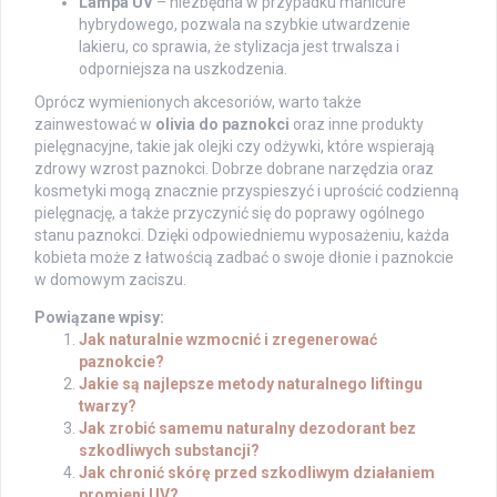
Lampa UV
– niezbędna w przypadku manicure
hybrydowego, pozwala na szybkie utwardzenie
lakieru, co sprawia, że stylizacja jest trwalsza i
odporniejsza na uszkodzenia.
Oprócz wymienionych akcesoriów, warto także
zainwestować w
olivia do paznokci
oraz inne produkty
pielęgnacyjne, takie jak olejki czy odżywki, które wspierają
zdrowy wzrost paznokci. Dobrze dobrane narzędzia oraz
kosmetyki mogą znacznie przyspieszyć i uprościć codzienną
pielęgnację, a także przyczynić się do poprawy ogólnego
stanu paznokci. Dzięki odpowiedniemu wyposażeniu, każda
kobieta może z łatwością zadbać o swoje dłonie i paznokcie
w domowym zaciszu.
Powiązane wpisy:
Jak naturalnie wzmocnić i zregenerować
paznokcie?
Jakie są najlepsze metody naturalnego liftingu
twarzy?
Jak zrobić samemu naturalny dezodorant bez
szkodliwych substancji?
Jak chronić skórę przed szkodliwym działaniem
promieni UV?