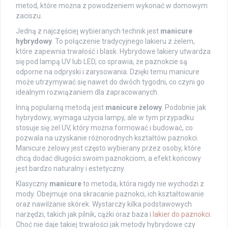
metod, które można z powodzeniem wykonać w domowym
zaciszu.
Jedną z najczęściej wybieranych technik jest
manicure
hybrydowy
. To połączenie tradycyjnego lakieru z żelem,
które zapewnia trwałość i blask. Hybrydowe lakiery utwardza
się pod lampą UV lub LED, co sprawia, że paznokcie są
odporne na odpryski i zarysowania. Dzięki temu manicure
może utrzymywać się nawet do dwóch tygodni, co czyni go
idealnym rozwiązaniem dla zapracowanych.
Inną popularną metodą jest
manicure żelowy
. Podobnie jak
hybrydowy, wymaga użycia lampy, ale w tym przypadku
stosuje się żel UV, który można formować i budować, co
pozwala na uzyskanie różnorodnych kształtów paznokci.
Manicure żelowy jest często wybierany przez osoby, które
chcą dodać długości swoim paznokciom, a efekt końcowy
jest bardzo naturalny i estetyczny.
Klasyczny
manicure
to metoda, która nigdy nie wychodzi z
mody. Obejmuje ona skracanie paznokci, ich kształtowanie
oraz nawilżanie skórek. Wystarczy kilka podstawowych
narzędzi, takich jak pilnik, cążki oraz baza i
lakier do paznokci
.
Choć nie daje takiej trwałości jak metody hybrydowe czy