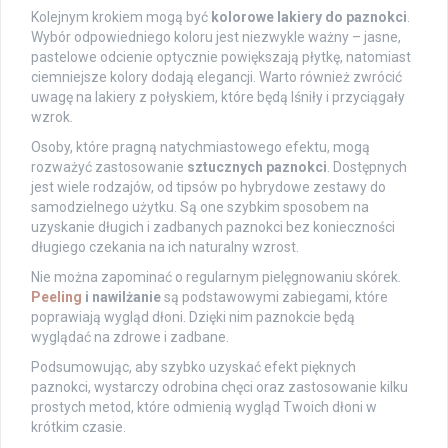
Kolejnym krokiem mogą być
kolorowe lakiery do paznokci
.
Wybór odpowiedniego koloru jest niezwykle ważny – jasne,
pastelowe odcienie optycznie powiększają płytkę, natomiast
ciemniejsze kolory dodają elegancji. Warto również zwrócić
uwagę na lakiery z połyskiem, które będą lśniły i przyciągały
wzrok.
Osoby, które pragną natychmiastowego efektu, mogą
rozważyć zastosowanie
sztucznych paznokci
. Dostępnych
jest wiele rodzajów, od tipsów po hybrydowe zestawy do
samodzielnego użytku. Są one szybkim sposobem na
uzyskanie długich i zadbanych paznokci bez konieczności
długiego czekania na ich naturalny wzrost.
Nie można zapominać o regularnym pielęgnowaniu skórek.
Peeling
i nawilżanie
są podstawowymi zabiegami, które
poprawiają wygląd dłoni. Dzięki nim paznokcie będą
wyglądać na zdrowe i zadbane.
Podsumowując, aby szybko uzyskać efekt pięknych
paznokci, wystarczy odrobina chęci oraz zastosowanie kilku
prostych metod, które odmienią wygląd Twoich dłoni w
krótkim czasie.