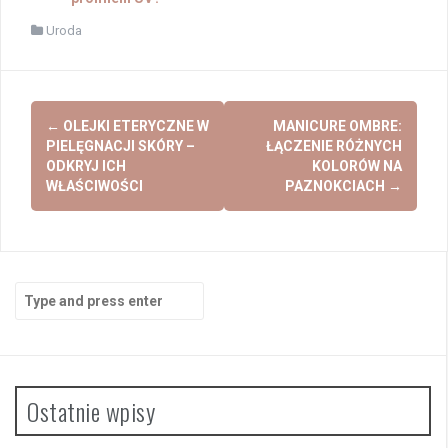
Uroda
Post
←
OLEJKI ETERYCZNE W
MANICURE OMBRE:
navigation
PIELĘGNACJI SKÓRY –
ŁĄCZENIE RÓŻNYCH
ODKRYJ ICH
KOLORÓW NA
WŁAŚCIWOŚCI
PAZNOKCIACH
→
Search
for:
Ostatnie wpisy