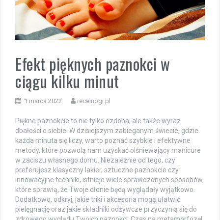
Efekt pięknych paznokci w
ciągu kilku minut
1 marca 2022
receinogi.pl
Piękne paznokcie to nie tylko ozdoba, ale także wyraz
dbałości o siebie. W dzisiejszym zabieganym świecie, gdzie
każda minuta się liczy, warto poznać szybkie i efektywne
metody, które pozwolą nam uzyskać olśniewający manicure
w zaciszu własnego domu. Niezależnie od tego, czy
preferujesz klasyczny lakier, sztuczne paznokcie czy
innowacyjne techniki, istnieje wiele sprawdzonych sposobów,
które sprawią, że Twoje dłonie będą wyglądały wyjątkowo.
Dodatkowo, odkryj, jakie triki i akcesoria mogą ułatwić
pielęgnację oraz jakie składniki odżywcze przyczynią się do
zdrowego wyglądu Twoich paznokci. Czas na metamorfozę!