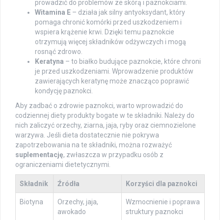
prowadzić do problemów ze skórą i paznokciami.
Witamina E
– działa jak silny antyoksydant, który
pomaga chronić komórki przed uszkodzeniem i
wspiera krążenie krwi. Dzięki temu paznokcie
otrzymują więcej składników odżywczych i mogą
rosnąć zdrowo.
Keratyna
– to białko budujące paznokcie, które chroni
je przed uszkodzeniami. Wprowadzenie produktów
zawierających keratynę może znacząco poprawić
kondycję paznokci.
Aby zadbać o zdrowie paznokci, warto wprowadzić do
codziennej diety produkty bogate w te składniki. Należy do
nich zaliczyć orzechy, ziarna, jaja, ryby oraz ciemnozielone
warzywa. Jeśli dieta dostatecznie nie pokrywa
zapotrzebowania na te składniki, można rozważyć
suplementację
, zwłaszcza w przypadku osób z
ograniczeniami dietetycznymi.
Składnik
Źródła
Korzyści dla paznokci
Biotyna
Orzechy, jaja,
Wzmocnienie i poprawa
awokado
struktury paznokci