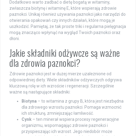
Dodatkowo warto zadbać o dietę bogatą w witaminy,
zwłaszcza biotynę i witaminę E, które wspierają zdrowie
paznokci. Unikaj również używania paznokci jako narzędzi do
otwierania opakowań czy innych działań, które mogą je
uszkodzić. Pamiętaj, że tak proste triki i regularna pielęgnacja
mogą znacząco wpłynąć na wygląd Twoich paznokci oraz
dłoni.
Jakie składniki odżywcze są ważne
dla zdrowia paznokci?
Zdrowie paznokci jest w dużej mierze uzależnione od
odpowiedniej diety. Wiele składników odżywczych odgrywa
kluczową rolę w ich wzroście i regeneracji. Szczególnie
ważne są następujące składniki:
Biotyna
– to witamina z grupy B, która jest niezbędna
dla zdrowego wzrostu paznokci. Pomaga wzmocnić
ich strukturę, zmniejszając łamliwość.
Cynk
– ten minerał wspiera procesy regeneracyjne
organizmu, wspomagając zdrowie paznokci i
przyspieszając ich wzrost. Jego niedobór może