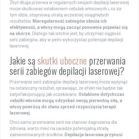
Zbyt długa przerwa w regularnych sesjach depilacji laserowej
może skutkować osłabieniem cebulek włosowych i, co za
tym idzie, stopniową utratą wcześniej osiągniętych
rezultatów.
Nieregularność zabiegów obniża ich
efektywność, a włosy mogą zacząć ponownie pojawiać się
na skórze.
Dlatego tak istotne jest, by utrzymać ciągłość
serii zabiegów, aby w pełni wykorzystać potencjał depilacji
laserowej.
Jakie są
skutki uboczne
przerwania
serii zabiegów depilacji laserowej?
Przerwanie serii zabiegów depilacji laserowej może wpłynąć
na ostateczny rezultat, sprawiając, że efekt nie będzie tak
satysfakcjonujący, jak oczekiwano.
Osłabione dotychczas
cebulki włosów mogą odzyskać swoją pierwotną siłę, a
włosy powrócą do stanu sprzed rozpoczęcia terapii
laserowej.
Choć samo przerwanie serii nie stanowi zagrożenia dla
zdrowia, warto mieć na uwadze potencjalną stratę
zainwestowanych środków.
Depilacja laserowa przynosi