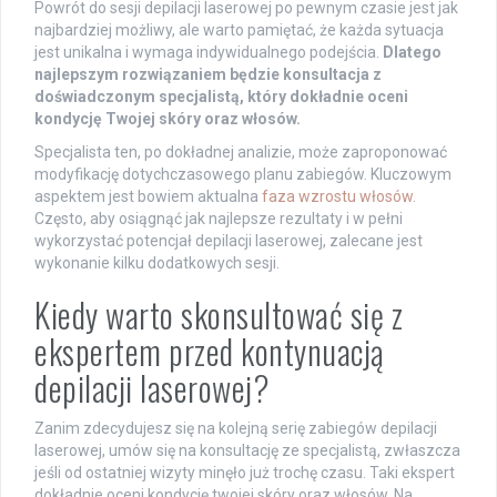
Powrót do sesji depilacji laserowej po pewnym czasie jest jak
najbardziej możliwy, ale warto pamiętać, że każda sytuacja
jest unikalna i wymaga indywidualnego podejścia.
Dlatego
najlepszym rozwiązaniem będzie konsultacja z
doświadczonym specjalistą, który dokładnie oceni
kondycję Twojej skóry oraz włosów.
Specjalista ten, po dokładnej analizie, może zaproponować
modyfikację dotychczasowego planu zabiegów. Kluczowym
aspektem jest bowiem aktualna
faza wzrostu włosów
.
Często, aby osiągnąć jak najlepsze rezultaty i w pełni
wykorzystać potencjał depilacji laserowej, zalecane jest
wykonanie kilku dodatkowych sesji.
Kiedy warto skonsultować się z
ekspertem przed kontynuacją
depilacji laserowej?
Zanim zdecydujesz się na kolejną serię zabiegów depilacji
laserowej, umów się na konsultację ze specjalistą, zwłaszcza
jeśli od ostatniej wizyty minęło już trochę czasu. Taki ekspert
dokładnie oceni kondycję twojej skóry oraz włosów. Na