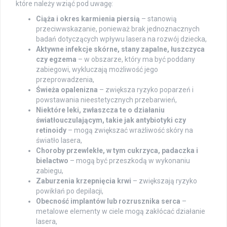
które należy wziąć pod uwagę:
Ciąża i okres karmienia piersią
– stanowią
przeciwwskazanie, ponieważ brak jednoznacznych
badań dotyczących wpływu lasera na rozwój dziecka,
Aktywne infekcje skórne, stany zapalne, łuszczyca
czy egzema
– w obszarze, który ma być poddany
zabiegowi, wykluczają możliwość jego
przeprowadzenia,
Świeża opalenizna
– zwiększa ryzyko poparzeń i
powstawania nieestetycznych przebarwień,
Niektóre leki, zwłaszcza te o działaniu
światłouczulającym, takie jak antybiotyki czy
retinoidy
– mogą zwiększać wrażliwość skóry na
światło lasera,
Choroby przewlekłe, w tym cukrzyca, padaczka i
bielactwo
– mogą być przeszkodą w wykonaniu
zabiegu,
Zaburzenia krzepnięcia krwi
– zwiększają ryzyko
powikłań po depilacji,
Obecność implantów lub rozrusznika serca
–
metalowe elementy w ciele mogą zakłócać działanie
lasera,