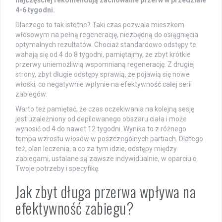
4-6 tygodni.
Dlaczego to tak istotne? Taki czas pozwala mieszkom
włosowym na pełną regenerację, niezbędną do osiągnięcia
optymalnych rezultatów. Chociaż standardowo odstępy te
wahają się od 4 do 8 tygodni, pamiętajmy, że zbyt krótkie
przerwy uniemożliwią wspomnianą regenerację. Z drugiej
strony, zbyt długie odstępy sprawią, że pojawią się nowe
włoski, co negatywnie wpłynie na efektywność całej serii
zabiegów.
Warto też pamiętać, że czas oczekiwania na kolejną sesję
jest uzależniony od depilowanego obszaru ciała i może
wynosić od 4 do nawet 12 tygodni. Wynika to z różnego
tempa wzrostu włosów w poszczególnych partiach. Dlatego
też, plan leczenia, a co za tym idzie, odstępy między
zabiegami, ustalane są zawsze indywidualnie, w oparciu o
Twoje potrzeby i specyfikę.
Jak zbyt długa przerwa wpływa na
efektywność zabiegu?