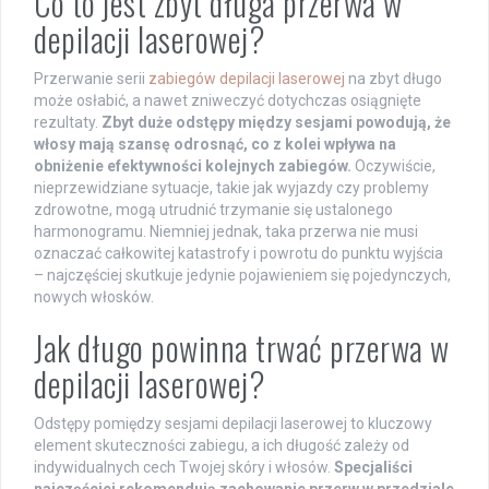
Co to jest zbyt długa przerwa w
depilacji laserowej?
Przerwanie serii
zabiegów depilacji laserowej
na zbyt długo
może osłabić, a nawet zniweczyć dotychczas osiągnięte
rezultaty.
Zbyt duże odstępy między sesjami powodują, że
włosy mają szansę odrosnąć, co z kolei wpływa na
obniżenie efektywności kolejnych zabiegów.
Oczywiście,
nieprzewidziane sytuacje, takie jak wyjazdy czy problemy
zdrowotne, mogą utrudnić trzymanie się ustalonego
harmonogramu. Niemniej jednak, taka przerwa nie musi
oznaczać całkowitej katastrofy i powrotu do punktu wyjścia
– najczęściej skutkuje jedynie pojawieniem się pojedynczych,
nowych włosków.
Jak długo powinna trwać przerwa w
depilacji laserowej?
Odstępy pomiędzy sesjami depilacji laserowej to kluczowy
element skuteczności zabiegu, a ich długość zależy od
indywidualnych cech Twojej skóry i włosów.
Specjaliści
najczęściej rekomendują zachowanie przerw w przedziale