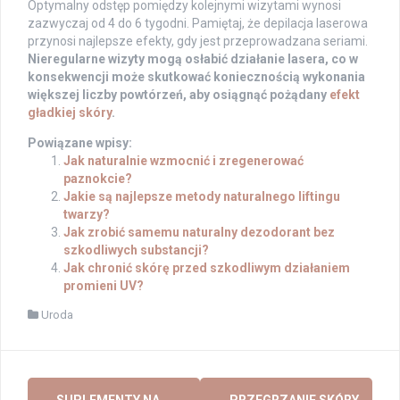
Optymalny odstęp pomiędzy kolejnymi wizytami wynosi
zazwyczaj od 4 do 6 tygodni. Pamiętaj, że depilacja laserowa
przynosi najlepsze efekty, gdy jest przeprowadzana seriami.
Nieregularne wizyty mogą osłabić działanie lasera, co w
konsekwencji może skutkować koniecznością wykonania
większej liczby powtórzeń, aby osiągnąć pożądany
efekt
gładkiej skóry
.
Powiązane wpisy:
Jak naturalnie wzmocnić i zregenerować
paznokcie?
Jakie są najlepsze metody naturalnego liftingu
twarzy?
Jak zrobić samemu naturalny dezodorant bez
szkodliwych substancji?
Jak chronić skórę przed szkodliwym działaniem
promieni UV?
Uroda
Post
←
SUPLEMENTY NA
PRZEGRZANIE SKÓRY