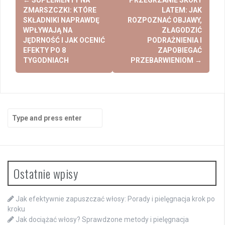
navigation
ZMARSZCZKI: KTÓRE
LATEM: JAK
SKŁADNIKI NAPRAWDĘ
ROZPOZNAĆ OBJAWY,
WPŁYWAJĄ NA
ZŁAGODZIĆ
JĘDRNOŚĆ I JAK OCENIĆ
PODRAŻNIENIA I
EFEKTY PO 8
ZAPOBIEGAĆ
TYGODNIACH
PRZEBARWIENIOM
→
Search
for:
Ostatnie wpisy
Jak efektywnie zapuszczać włosy: Porady i pielęgnacja krok po
kroku
Jak dociążać włosy? Sprawdzone metody i pielęgnacja