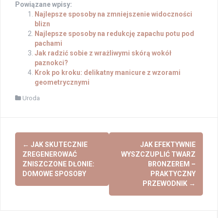
Powiązane wpisy:
Najlepsze sposoby na zmniejszenie widoczności
blizn
Najlepsze sposoby na redukcję zapachu potu pod
pachami
Jak radzić sobie z wrażliwymi skórą wokół
paznokci?
Krok po kroku: delikatny manicure z wzorami
geometrycznymi
Uroda
Post
←
JAK SKUTECZNIE
JAK EFEKTYWNIE
navigation
ZREGENEROWAĆ
WYSZCZUPLIĆ TWARZ
ZNISZCZONE DŁONIE:
BRONZEREM –
DOMOWE SPOSOBY
PRAKTYCZNY
PRZEWODNIK
→