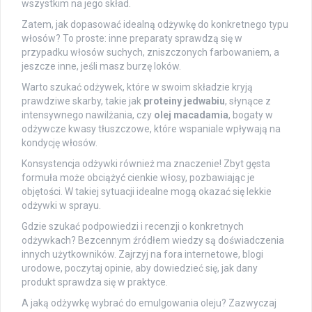
wszystkim na jego skład.
Zatem, jak dopasować idealną odżywkę do konkretnego typu
włosów? To proste: inne preparaty sprawdzą się w
przypadku włosów suchych, zniszczonych farbowaniem, a
jeszcze inne, jeśli masz burzę loków.
Warto szukać odżywek, które w swoim składzie kryją
prawdziwe skarby, takie jak
proteiny jedwabiu
, słynące z
intensywnego nawilżania, czy
olej macadamia
, bogaty w
odżywcze kwasy tłuszczowe, które wspaniale wpływają na
kondycję włosów.
Konsystencja odżywki również ma znaczenie! Zbyt gęsta
formuła może obciążyć cienkie włosy, pozbawiając je
objętości. W takiej sytuacji idealne mogą okazać się lekkie
odżywki w sprayu.
Gdzie szukać podpowiedzi i recenzji o konkretnych
odżywkach? Bezcennym źródłem wiedzy są doświadczenia
innych użytkowników. Zajrzyj na fora internetowe, blogi
urodowe, poczytaj opinie, aby dowiedzieć się, jak dany
produkt sprawdza się w praktyce.
A jaką odżywkę wybrać do emulgowania oleju? Zazwyczaj