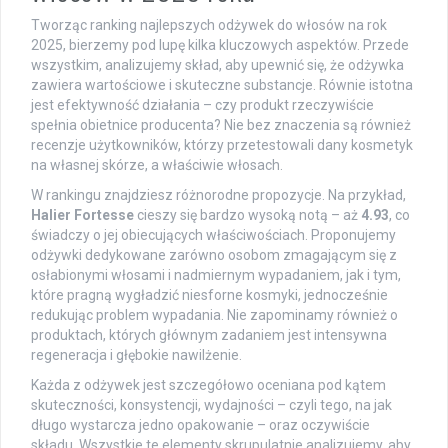
Tworząc ranking najlepszych odżywek do włosów na rok
2025, bierzemy pod lupę kilka kluczowych aspektów. Przede
wszystkim, analizujemy skład, aby upewnić się, że odżywka
zawiera wartościowe i skuteczne substancje. Równie istotna
jest efektywność działania – czy produkt rzeczywiście
spełnia obietnice producenta? Nie bez znaczenia są również
recenzje użytkowników, którzy przetestowali dany kosmetyk
na własnej skórze, a właściwie włosach.
W rankingu znajdziesz różnorodne propozycje. Na przykład,
Halier Fortesse
cieszy się bardzo wysoką notą – aż
4.93
, co
świadczy o jej obiecujących właściwościach. Proponujemy
odżywki dedykowane zarówno osobom zmagającym się z
osłabionymi włosami i nadmiernym wypadaniem, jak i tym,
które pragną wygładzić niesforne kosmyki, jednocześnie
redukując problem wypadania. Nie zapominamy również o
produktach, których głównym zadaniem jest intensywna
regeneracja i głębokie nawilżenie.
Każda z odżywek jest szczegółowo oceniana pod kątem
skuteczności, konsystencji, wydajności – czyli tego, na jak
długo wystarcza jedno opakowanie – oraz oczywiście
składu. Wszystkie te elementy skrupulatnie analizujemy, aby