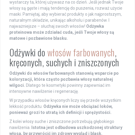
wystarczy ta, której używasz na co dzień. Jeśli jednak Twoje
włosy są gęste i mają tendencję do puszenia, rozważ użycie
maski. Pamiętaj, aby wybierać produkty o jak najprostszym,
naturalnym składzie, unikając alkoholu i parabenów. I
najważniejsze – słuchaj swoich włosów!
Odżywka
proteinowa może zdziałać cuda, jeśli Twoje włosy są
matowe i pozbawione blasku.
Odżywki do
włosów farbowanych
,
kręconych, suchych i zniszczonych
Odżywki do włosów farbowanych stanowią wsparcie po
koloryzacji, która często pozbawia włosy naturalnej
wilgoci.
Dlatego te kosmetyki powinny zapewniać im
intensywne nawilżenie i regenerację.
W przypadku włosów kręconych liczy się przede wszystkim
lekkość produktu.
Odżywka nie może obciążać loków,
ponieważ grozi to utratą ich definicji i sprężystości.
Z kolei włosy suche i zniszczone potrzebują głębokiego
nawilżenia.
Istotna jest odbudowa uszkodzonej struktury
włosa, by przywrócić im zdrowy wygląd i blask.