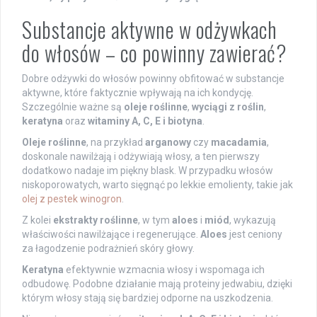
Substancje aktywne w odżywkach
do włosów – co powinny zawierać?
Dobre odżywki do włosów powinny obfitować w substancje
aktywne, które faktycznie wpływają na ich kondycję.
Szczególnie ważne są
oleje roślinne
,
wyciągi z roślin
,
keratyna
oraz
witaminy A, C, E i biotyna
.
Oleje roślinne
, na przykład
arganowy
czy
macadamia
,
doskonale nawilżają i odżywiają włosy, a ten pierwszy
dodatkowo nadaje im piękny blask. W przypadku włosów
niskoporowatych, warto sięgnąć po lekkie emolienty, takie jak
olej z pestek winogron
.
Z kolei
ekstrakty roślinne
, w tym
aloes
i
miód
, wykazują
właściwości nawilżające i regenerujące.
Aloes
jest ceniony
za łagodzenie podrażnień skóry głowy.
Keratyna
efektywnie wzmacnia włosy i wspomaga ich
odbudowę. Podobne działanie mają proteiny jedwabiu, dzięki
którym włosy stają się bardziej odporne na uszkodzenia.