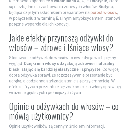
Nie można zapomnieć o
witaminach A, C, E i biotynie
, które
są niezbędne dla zachowania zdrowych włosów.
Biotyna
,
będąca częstym składnikiem preparatów na
porost włosów
,
w połączeniu z
witaminą E
, silnym antyoksydantem, stanowi
potężne wsparcie dla ich kondycji.
Jakie efekty przynoszą odżywki do
włosów – zdrowe i lśniące włosy?
Stosowanie odżywek do włosów to inwestycja w ich piękny
wygląd.
Dzięki nim włosy odzyskują zdrowie i naturalny
blask, stając się bardziej elastyczne i sprężyste.
Co więcej,
dobra odżywka sprawi, że rozczesywanie przestanie być
udręką, a codzienna stylizacja stanie się przyjemnością. W
efekcie, fryzura prezentuje się znakomicie, a włosy sprawiają
wrażenie gęstszych i pełniejszych życia.
Opinie o odżywkach do włosów – co
mówią użytkownicy?
Opinie użytkowników są cennym źródłem informacji,