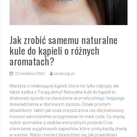
Jak zrobić samemu naturalne
kule do kąpieli o różnych
aromatach?
22 kwietnia 2020
receinogi.pl
Marzysz o relaksującej kąpieli, która nie tylko odpręży, ale
także zadba o Twoją skórę? Naturalne kule do kąpieli to
doskonały sposób na stworzenie aromatycznego i kojącego
doświadczenia w domowym zaciszu. Dzięki prostym
składnikom, takim jak soda oczyszczona czy
olej kokosowy
,
możesz samodzielnie przygotować te małe cuda. Co więcej,
wybór aromatów z olejków eterycznych pozwoli Ci na
stworzenie wyjątkowych zapachów, które umilą każdą chwilę
w wannie. Warto również dowiedzieć się, jak prawidłowo