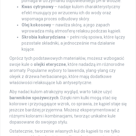
pomaga w utrzymaniu odpowiedniego pH w wodzie.
Kwas cytrynowy
– nadaje kulom charakterystyczny
efekt musujący po wrzuceniu ich do wody oraz
wspomaga proces odbudowy skóry.
Olej kokosowy
– nawilża skórę, a jego zapach
wprowadza miłą atmosferę relaksu podczas kąpieli.
Skrobia kukurydziana
– pełni rolę spoiwa, które łączy
pozostałe składniki, a jednocześnie ma działanie
kojące.
Oprócz tych podstawowych materiałów, możesz wzbogacić
swoje kule o
olejki eteryczne
, które nadadzą im różnorodne
aromaty. Popularne wybory to lawenda, ylang-ylang czy
olejek z drzewa herbacianego, które mają dodatkowe
właściwości relaksujące lub antyseptyczne.
Aby nadać kulom atrakcyjny wygląd, warto także użyć
barwników spożywczych
. Dzięki nim kulki mogą stać się
kolorowe i przyciągające wzrok, co sprawia, że kąpiel staje się
jeszcze bardziej przyjemna. Możesz eksperymentować z
różnymi kolorami i kombinacjami, tworząc unikalne kule
dopasowane do swojego stylu.
Ostatecznie, tworzenie własnych kul do kąpieli to nie tylko