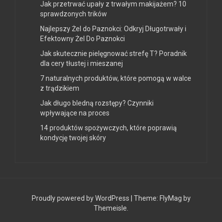
Jak przetrwać upały z trwałym makijażem? 10
sprawdzonych trików
Najlepszy Żel do Paznokci: Odkryj Długotrwały i
Efektowny Żel Do Paznokci
Jak skutecznie pielęgnować strefę T? Poradnik
dla cery tłustej i mieszanej
7 naturalnych produktów, które pomogą w walce
z trądzikiem
Jak długo bledną rozstępy? Czynniki
wpływające na proces
14 produktów spożywczych, które poprawią
kondycję twojej skóry
Proudly powered by WordPress
|
Theme:
FlyMag
by
Themeisle.