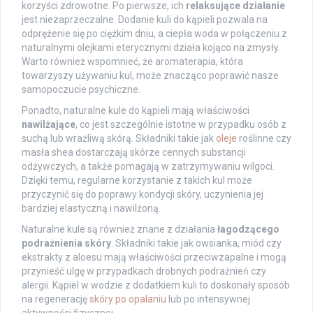
korzyści zdrowotne. Po pierwsze, ich
relaksujące działanie
jest niezaprzeczalne. Dodanie kuli do kąpieli pozwala na
odprężenie się po ciężkim dniu, a ciepła woda w połączeniu z
naturalnymi olejkami eterycznymi działa kojąco na zmysły.
Warto również wspomnieć, że aromaterapia, która
towarzyszy używaniu kul, może znacząco poprawić nasze
samopoczucie psychiczne.
Ponadto, naturalne kule do kąpieli mają właściwości
nawilżające
, co jest szczególnie istotne w przypadku osób z
suchą lub wrażliwą skórą. Składniki takie jak
oleje
roślinne czy
masła shea dostarczają skórze cennych substancji
odżywczych, a także pomagają w zatrzymywaniu wilgoci.
Dzięki temu, regularne korzystanie z takich kul może
przyczynić się do poprawy kondycji skóry, uczynienia jej
bardziej elastyczną i nawilżoną.
Naturalne kule są również znane z działania
łagodzącego
podrażnienia skóry
. Składniki takie jak owsianka, miód czy
ekstrakty z aloesu mają właściwości przeciwzapalne i mogą
przynieść ulgę w przypadkach drobnych podrażnień czy
alergii. Kąpiel w wodzie z dodatkiem kuli to doskonały sposób
na regenerację
skóry po opalaniu
lub po intensywnej