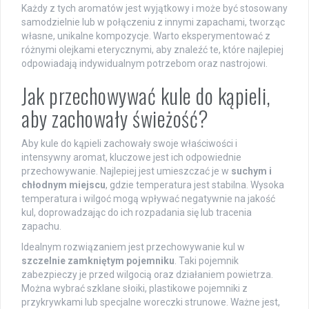
Każdy z tych aromatów jest wyjątkowy i może być stosowany
samodzielnie lub w połączeniu z innymi zapachami, tworząc
własne, unikalne kompozycje. Warto eksperymentować z
różnymi olejkami eterycznymi, aby znaleźć te, które najlepiej
odpowiadają indywidualnym potrzebom oraz nastrojowi.
Jak przechowywać kule do kąpieli,
aby zachowały świeżość?
Aby kule do kąpieli zachowały swoje właściwości i
intensywny aromat, kluczowe jest ich odpowiednie
przechowywanie. Najlepiej jest umieszczać je w
suchym i
chłodnym miejscu
, gdzie temperatura jest stabilna. Wysoka
temperatura i wilgoć mogą wpływać negatywnie na jakość
kul, doprowadzając do ich rozpadania się lub tracenia
zapachu.
Idealnym rozwiązaniem jest przechowywanie kul w
szczelnie zamkniętym pojemniku
. Taki pojemnik
zabezpieczy je przed wilgocią oraz działaniem powietrza.
Można wybrać szklane słoiki, plastikowe pojemniki z
przykrywkami lub specjalne woreczki strunowe. Ważne jest,