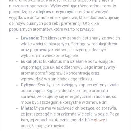
ich aromatyczna zawartość może znacząco wpłynąć na
nasze samopoczucie. Wykorzystując różnorodne aromaty
pochodzące z
olejków eterycznych
, można stworzyć
wyjątkowe doświadczenie kąpielowe, które dostosowuje się
do indywidualnych potrzeb i preferencji. Oto kilka
popularnych aromatów, które warto rozważyć:
Lawenda:
Ten klasyczny zapach jest znany ze swoich
właściwości relaksujących. Pomaga w redukcji stresu
oraz poprawia jakość snu, co czyni go idealnym
wyborem na wieczorne kąpiele.
Eukaliptus:
Eukaliptus ma działanie odświeżające i
wspomagające układ oddechowy. Jego intensywny
aromat potrafi poprawić koncentrację oraz
wprowadzić w stan głębokiego relaksu.
Cytryna:
Świeży i orzeźwiający zapach cytryny działa
pobudzająco. Kąpiel z dodatkiem tego aromatu
sprawia, że czujemy się energetycznie i radośnie, co
może być szczególnie korzystne w zimowe dni.
Mięta:
Mięta ma właściwości chłodzące, co sprawia,
że jest szczególnie przyjemna w ciepłej wodzie. Poza
tym, jej zapach skutecznie łagodzi bóle
głowy
i
odpręża napięte mięśnie.