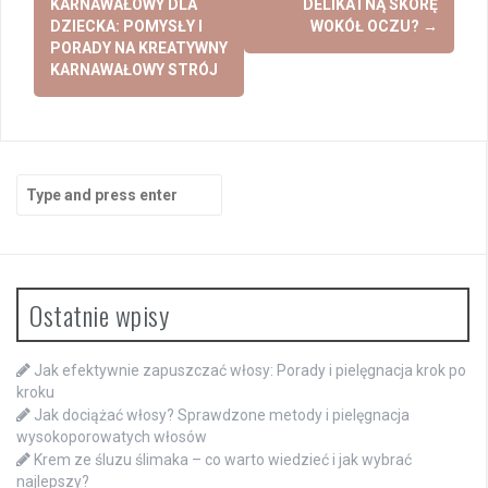
navigation
KARNAWAŁOWY DLA
DELIKATNĄ SKÓRĘ
DZIECKA: POMYSŁY I
WOKÓŁ OCZU?
→
PORADY NA KREATYWNY
KARNAWAŁOWY STRÓJ
Search
for:
Ostatnie wpisy
Jak efektywnie zapuszczać włosy: Porady i pielęgnacja krok po
kroku
Jak dociążać włosy? Sprawdzone metody i pielęgnacja
wysokoporowatych włosów
Krem ze śluzu ślimaka – co warto wiedzieć i jak wybrać
najlepszy?