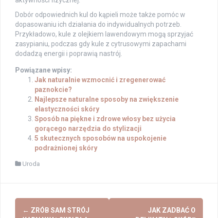
aktywności fizycznej.
Dobór odpowiednich kul do kąpieli może także pomóc w
dopasowaniu ich działania do indywidualnych potrzeb.
Przykładowo, kule z olejkiem lawendowym mogą sprzyjać
zasypianiu, podczas gdy kule z cytrusowymi zapachami
dodadzą energii i poprawią nastrój.
Powiązane wpisy:
Jak naturalnie wzmocnić i zregenerować
paznokcie?
Najlepsze naturalne sposoby na zwiększenie
elastyczności skóry
Sposób na piękne i zdrowe włosy bez użycia
gorącego narzędzia do stylizacji
5 skutecznych sposobów na uspokojenie
podrażnionej skóry
Uroda
Post
←
ZRÓB SAM STRÓJ
JAK ZADBAĆ O