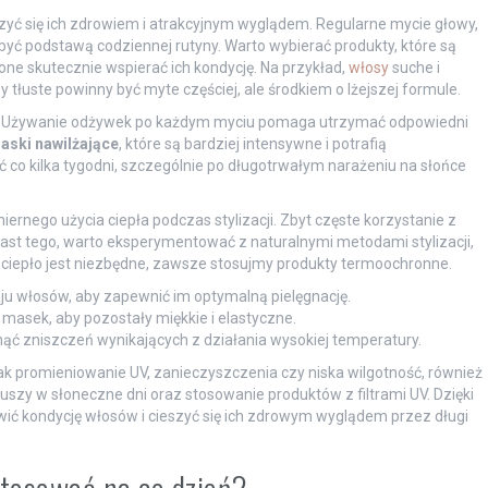
szyć się ich zdrowiem i atrakcyjnym wyglądem. Regularne mycie głowy,
ć podstawą codziennej rutyny. Warto wybierać produkty, które są
e skutecznie wspierać ich kondycję. Na przykład,
włosy
suche i
łuste powinny być myte częściej, ale środkiem o lżejszej formule.
ji. Używanie odżywek po każdym myciu pomaga utrzymać odpowiedni
aski nawilżające
, które są bardziej intensywne i potrafią
co kilka tygodni, szczególnie po długotrwałym narażeniu na słońce
ernego użycia ciepła podczas stylizacji. Zbyt częste korzystanie z
iast tego, warto eksperymentować z naturalnymi metodami stylizacji,
i ciepło jest niezbędne, zawsze stosujmy produkty termoochronne.
u włosów, aby zapewnić im optymalną pielęgnację.
 masek, aby pozostały miękkie i elastyczne.
nąć zniszczeń wynikających z działania wysokiej temperatury.
k promieniowanie UV, zanieczyszczenia czy niska wilgotność, również
zy w słoneczne dni oraz stosowanie produktów z filtrami UV. Dzięki
ić kondycję włosów i cieszyć się ich zdrowym wyglądem przez długi