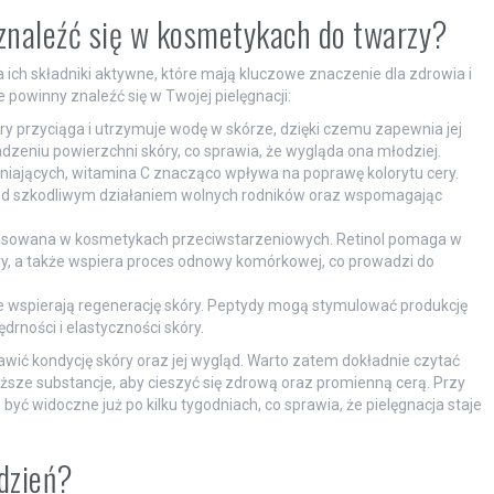
 znaleźć się w kosmetykach do twarzy?
ich składniki aktywne, które mają kluczowe znaczenie dla zdrowia i
e powinny znaleźć się w Twojej pielęgnacji:
tóry przyciąga i utrzymuje wodę w skórze, dzięki czemu zapewnia jej
zeniu powierzchni skóry, co sprawia, że wygląda ona młodziej.
niających, witamina C znacząco wpływa na poprawę kolorytu cery.
przed szkodliwym działaniem wolnych rodników oraz wspomagając
stosowana w kosmetykach przeciwstarzeniowych. Retinol pomaga w
ry, a także wspiera proces odnowy komórkowej, co prowadzi do
e wspierają regenerację skóry. Peptydy mogą stymulować produkcję
ędrności i elastyczności skóry.
ić kondycję skóry oraz jej wygląd. Warto zatem dokładnie czytać
ższe substancje, aby cieszyć się zdrową oraz promienną cerą. Przy
ć widoczne już po kilku tygodniach, co sprawia, że pielęgnacja staje
dzień?