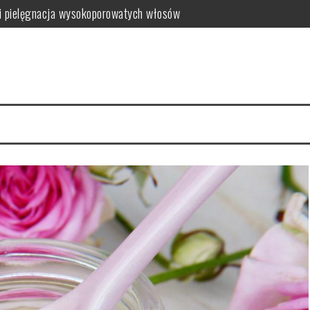
i pielęgnacja wysokoporowatych włosów
ć i jak wybrać najlepszy?
 zalety dla skóry
i i domowe przepisy
anym farbowaniu?
i pielęgnacja krok po kroku