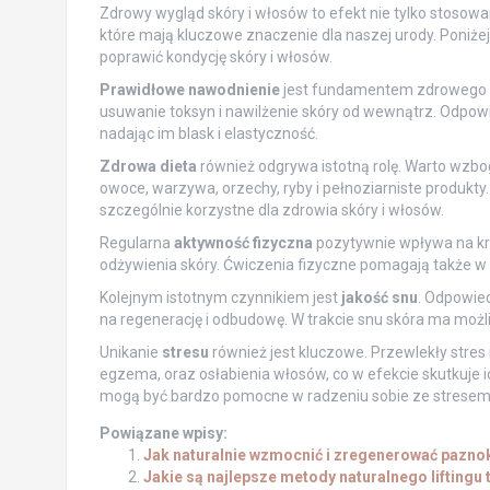
Zdrowy wygląd skóry i włosów to efekt nie tylko stoso
które mają kluczowe znaczenie dla naszej urody. Poniż
poprawić kondycję skóry i włosów.
Prawidłowe nawodnienie
jest fundamentem zdrowego wy
usuwanie toksyn i nawilżenie skóry od wewnątrz. Odpo
nadając im blask i elastyczność.
Zdrowa dieta
również odgrywa istotną rolę. Warto wzbo
owoce, warzywa, orzechy, ryby i pełnoziarniste produkty. W
szczególnie korzystne dla zdrowia skóry i włosów.
Regularna
aktywność fizyczna
pozytywnie wpływa na krąż
odżywienia skóry. Ćwiczenia fizyczne pomagają także w 
Kolejnym istotnym czynnikiem jest
jakość snu
. Odpowied
na regenerację i odbudowę. W trakcie snu skóra ma możliw
Unikanie
stresu
również jest kluczowe. Przewlekły stres
egzema, oraz osłabienia włosów, co w efekcie skutkuje i
mogą być bardzo pomocne w radzeniu sobie ze stresem
Powiązane wpisy:
Jak naturalnie wzmocnić i zregenerować pazno
Jakie są najlepsze metody naturalnego liftingu