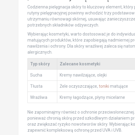
Codzienna pielęgnacja skóry to kluczowy element, który 
rutyny pielęgnacyjnej powinny wchodzić trzy podstawowe
utrzymaniu równowagi skórnej, usuwając zanieczyszcze
potrzebnych składników odżywczych.
Wybierając kosmetyki, warto dostosować je do indywidua
matujących produktów, które zapobiegają nadmiernej p
nawilżenia i ochrony. Dla skóry wrażliwej zaleca się nato
alergicznych.
Typ skóry
Zalecane kosmetyki
Sucha
Kremy nawilżające, olejki
Tłusta
Żele oczyszczające,
toniki
matujące
Wrażliwa
Kremy łagodzące, płyny micelarne
Nie zapominajmy również o ochronie przeciwsłonecznej. F
ponieważ chronią skórę przed szkodliwym działaniem pr
oraz zwiększać ryzyko nowotworów skóry. Wybierając kos
zapewnić kompleksową ochronę przed UVA i UVB.