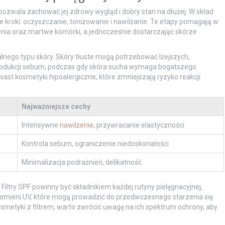
pozwala zachować jej zdrowy wygląd i dobry stan na dłużej. W skład
 kroki: oczyszczanie, tonizowanie i nawilżanie. Te etapy pomagają w
nia oraz martwe komórki, a jednocześnie dostarczając skórze
lnego typu skóry. Skóry tłuste mogą potrzebować lżejszych,
rodukcji sebum, podczas gdy skóra sucha wymaga bogatszego
miast kosmetyki hipoalergiczne, które zmniejszają ryzyko reakcji
Najważniejsze cechy
Intensywne
nawilżenie
, przywracanie elastyczności
Kontrola sebum, ograniczenie niedoskonałości
Minimalizacja podrażnień, delikatność
iltry SPF powinny być składnikiem każdej rutyny pielęgnacyjnej,
omieni UV, które mogą prowadzić do przedwczesnego starzenia się
metyki z filtrem, warto zwrócić uwagę na ich spektrum ochrony, aby