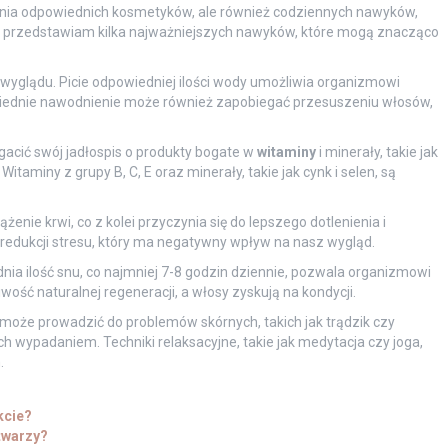
wania odpowiednich kosmetyków, ale również codziennych nawyków,
ej przedstawiam kilka najważniejszych nawyków, które mogą znacząco
glądu. Picie odpowiedniej ilości wody umożliwia organizmowi
wiednie nawodnienie może również zapobiegać przesuszeniu włosów,
gacić swój jadłospis o produkty bogate w
witaminy
i minerały, takie jak
itaminy z grupy B, C, E oraz minerały, takie jak cynk i selen, są
enie krwi, co z kolei przyczynia się do lepszego dotlenienia i
redukcji stresu, który ma negatywny wpływ na nasz wygląd.
nia ilość snu, co najmniej 7-8 godzin dziennie, pozwala organizmowi
ość naturalnej regeneracji, a włosy zyskują na kondycji.
 może prowadzić do problemów skórnych, takich jak trądzik czy
ch wypadaniem. Techniki relaksacyjne, takie jak medytacja czy joga,
.
kcie?
 twarzy?