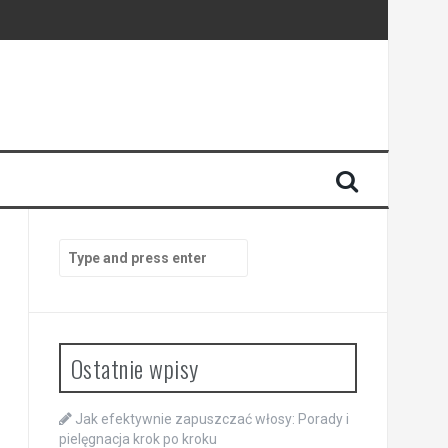
Search
for:
Ostatnie wpisy
Jak efektywnie zapuszczać włosy: Porady i
pielęgnacja krok po kroku