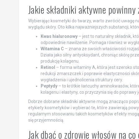
Jakie składniki aktywne powinny
Wybierając kosmetyki do twarzy, warto zwrócić uwagę na 
wyglądu skóry. Oto kilka najważniejszych substancji, któr
Kwas hialuronowy
– jest to naturalny składnik, k
odpowiednie nawilżenie. Pomaga również w wygład
Witamina C
– znana ze swoich właściwości rozjaś
Działa jako silny antyoksydant, chroniąc skórę 
produkcję kolagenu.
Retinol
– forma witaminy A, która jest szeroko 
redukcji zmarszczek i poprawie elastyczności skó
wygładzenia i ujednolicenia struktury cery.
Peptydy
– to krótkie łańcuchy aminokwasów, któr
kolagenu i elastyny, co przyczynia się do poprawy j
Dobrze dobrane składniki aktywne mogą znacząco popraw
etykiety kosmetyków i wybierać te, które zawierają powy
regularnym stosowaniu takich kosmetyków efekty mogą by
się przyjemnością.
Jak dbać o zdrowie włosów na co 