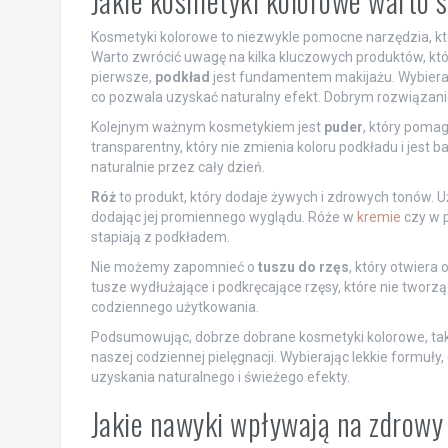
Jakie kosmetyki kolorowe warto 
Kosmetyki kolorowe to niezwykle pomocne narzędzia, kt
Warto zwrócić uwagę na kilka kluczowych produktów, k
pierwsze,
podkład
jest fundamentem makijażu. Wybierając
co pozwala uzyskać naturalny efekt. Dobrym rozwiązanie
Kolejnym ważnym kosmetykiem jest
puder
, który pomag
transparentny, który nie zmienia koloru podkładu i jest 
naturalnie przez cały dzień.
Róż
to produkt, który dodaje żywych i zdrowych tonów. U
dodając jej promiennego wyglądu. Róże w
kremie
czy w p
stapiają z podkładem.
Nie możemy zapomnieć o
tuszu do rzęs
, który otwiera 
tusze wydłużające i podkręcające rzęsy, które nie tworzą
codziennego użytkowania.
Podsumowując, dobrze dobrane kosmetyki kolorowe, takie 
naszej codziennej pielęgnacji. Wybierając lekkie formuły,
uzyskania naturalnego i świeżego efekty.
Jakie nawyki wpływają na zdrowy