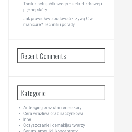
Tonik z octu jabłkowego – sekret zdrowej i
pięknej skóry
Jak prawidłowo budować krzywą C w
manicure? Techniki i porady
Recent Comments
Kategorie
Anti-aging oraz starzenie skóry
Cera wrażliwa oraz naczynkowa
Inne
Oczyszczanie i demakijaż twarzy
Serum, ampułki i koncentraty