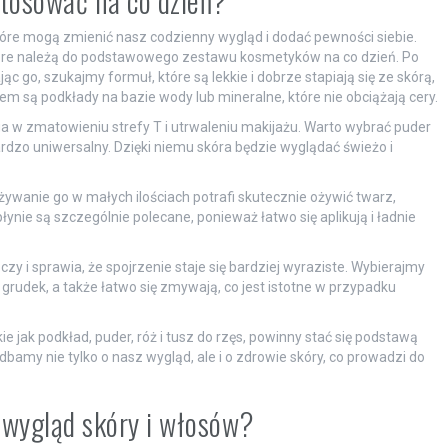
stosować na co dzień?
óre mogą zmienić nasz codzienny wygląd i dodać pewności siebie.
tóre należą do podstawowego zestawu kosmetyków na co dzień. Po
 go, szukajmy formuł, które są lekkie i dobrze stapiają się ze skórą,
m są podkłady na bazie wody lub mineralne, które nie obciążają cery.
a w zmatowieniu strefy T i utrwaleniu makijażu. Warto wybrać puder
bardzo uniwersalny. Dzięki niemu skóra będzie wyglądać świeżo i
żywanie go w małych ilościach potrafi skutecznie ożywić twarz,
łynie są szczególnie polecane, ponieważ łatwo się aplikują i ładnie
oczy i sprawia, że spojrzenie staje się bardziej wyraziste. Wybierajmy
 grudek, a także łatwo się zmywają, co jest istotne w przypadku
jak podkład, puder, róż i tusz do rzęs, powinny stać się podstawą
 dbamy nie tylko o nasz wygląd, ale i o zdrowie skóry, co prowadzi do
 wygląd skóry i włosów?