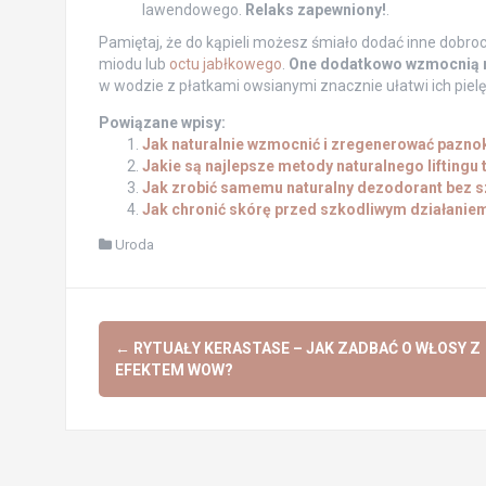
lawendowego.
Relaks zapewniony!
.
Pamiętaj, że do kąpieli możesz śmiało dodać inne dobrocz
miodu lub
octu jabłkowego
.
One dodatkowo wzmocnią naw
w wodzie z płatkami owsianymi znacznie ułatwi ich pielę
Powiązane wpisy:
Jak naturalnie wzmocnić i zregenerować pazno
Jakie są najlepsze metody naturalnego liftingu
Jak zrobić samemu naturalny dezodorant bez s
Jak chronić skórę przed szkodliwym działanie
Uroda
Post
←
RYTUAŁY KERASTASE – JAK ZADBAĆ O WŁOSY Z
navigation
EFEKTEM WOW?