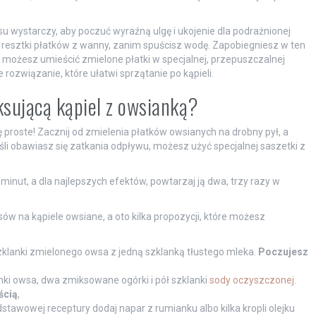
u wystarczy, aby poczuć wyraźną ulgę i ukojenie dla podrażnionej
ć resztki płatków z wanny, zanim spuścisz wodę. Zapobiegniesz w ten
możesz umieścić zmielone płatki w specjalnej, przepuszczalnej
rozwiązanie, które ułatwi sprzątanie po kąpieli.
aksującą kąpiel z owsianką?
 proste! Zacznij od zmielenia płatków owsianych na drobny pył, a
li obawiasz się zatkania odpływu, możesz użyć specjalnej saszetki z
nut, a dla najlepszych efektów, powtarzaj ją dwa, trzy razy w
w na kąpiele owsiane, a oto kilka propozycji, które możesz
klanki zmielonego owsa z jedną szklanką tłustego mleka.
Poczujesz
nki owsa, dwa zmiksowane ogórki i pół szklanki
sody oczyszczonej
.
ścią
,
stawowej receptury dodaj napar z rumianku albo kilka kropli olejku