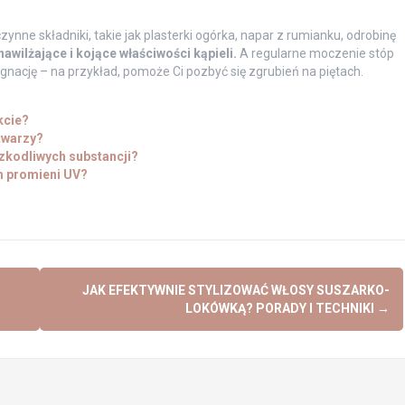
ynne składniki, takie jak plasterki ogórka, napar z rumianku, odrobinę
ilżające i kojące właściwości kąpieli.
A regularne moczenie stóp
gnację – na przykład, pomoże Ci pozbyć się zgrubień na piętach.
kcie?
 twarzy?
zkodliwych substancji?
m promieni UV?
JAK EFEKTYWNIE STYLIZOWAĆ WŁOSY SUSZARKO-
LOKÓWKĄ? PORADY I TECHNIKI
→