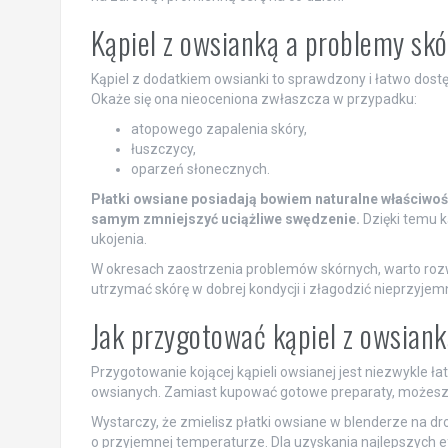
Kąpiel z owsianką a problemy sk
Kąpiel z dodatkiem owsianki to sprawdzony i łatwo dostę
Okaże się ona nieoceniona zwłaszcza w przypadku:
atopowego zapalenia skóry,
łuszczycy,
oparzeń słonecznych.
Płatki owsiane posiadają bowiem naturalne właściwoś
samym zmniejszyć uciążliwe swędzenie.
Dzięki temu k
ukojenia.
W okresach zaostrzenia problemów skórnych, warto roz
utrzymać skórę w dobrej kondycji i złagodzić nieprzyjem
Jak przygotować kąpiel z owsian
Przygotowanie kojącej kąpieli owsianej jest niezwykle ł
owsianych. Zamiast kupować gotowe preparaty, możesz 
Wystarczy, że zmielisz płatki owsiane w blenderze na 
o przyjemnej temperaturze. Dla uzyskania najlepszych 