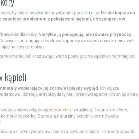
skóry
sób, by skóra odzyskała nawilżenie i poczuła ulgę.
Działa kojąco na
c zapobiec problemom z pękającymi piętami, utrzymując je w
bawienie dla skóry.
Nie tylko ją pielęgnują, ale również przynoszą
Co więcej, pomagają zniwelować uporczywe swędzenie i zmniejszyć
ając na chwilę relaksu.
rwienienie, ból oraz świąd, warto poświęcić na kąpiel co najmniej pół
 kąpieli
minerały wspierające jej zdrowie i piękny wygląd.
Ich kojące
Dodatkowo, działają antyoksydacyjnie i przeciwzapalnie, chroniąc skórę
awdzają się w pielęgnacji
cery suchej
i wrażliwej. Drobno zmielone,
e komórki naskórka. Stanowią naturalny składnik kosmetyków,
.
łów oraz intensywne nawilżenie i odżywienie skóry. To prosty sposób