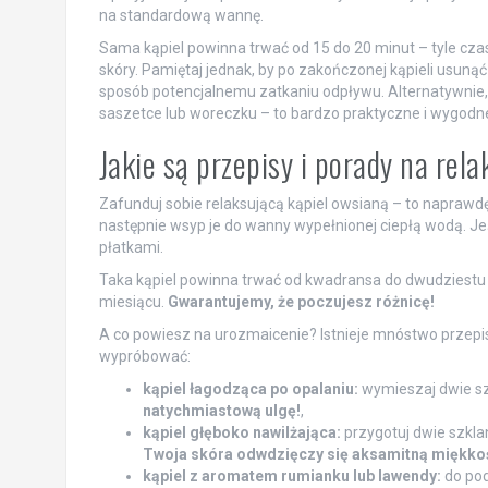
na standardową wannę.
Sama kąpiel powinna trwać od 15 do 20 minut – tyle czas
skóry. Pamiętaj jednak, by po zakończonej kąpieli usuną
sposób potencjalnemu zatkaniu odpływu. Alternatywnie, 
saszetce lub woreczku – to bardzo praktyczne i wygodne 
Jakie są przepisy i porady na rel
Zafunduj sobie relaksującą kąpiel owsianą – to naprawdę
następnie wsyp je do wanny wypełnionej ciepłą wodą. Jeś
płatkami.
Taka kąpiel powinna trwać od kwadransa do dwudziestu mi
miesiącu.
Gwarantujemy, że poczujesz różnicę!
A co powiesz na urozmaicenie? Istnieje mnóstwo przepisó
wypróbować:
kąpiel łagodząca po opalaniu:
wymieszaj dwie sz
natychmiastową ulgę!
,
kąpiel głęboko nawilżająca:
przygotuj dwie szkla
Twoja skóra odwdzięczy się aksamitną miękko
kąpiel z aromatem rumianku lub lawendy:
do pod