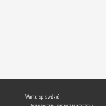
Warto sprawdzić
Serum się roluje – najczęstsze przyczyny i