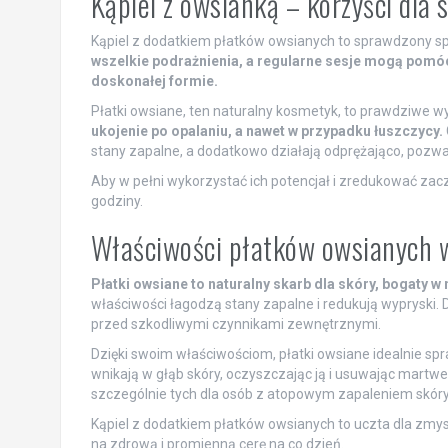
Kąpiel z owsianką – korzyści dla 
Kąpiel z dodatkiem płatków owsianych to sprawdzony spo
wszelkie podrażnienia, a regularne sesje mogą pomó
doskonałej formie.
Płatki owsiane, ten naturalny kosmetyk, to prawdziwe wy
ukojenie po opalaniu, a nawet w przypadku łuszczycy.
stany zapalne, a dodatkowo działają odprężająco, pozwal
Aby w pełni wykorzystać ich potencjał i zredukować zacze
godziny.
Właściwości płatków owsianych w
Płatki owsiane to naturalny skarb dla skóry, bogaty w 
właściwości łagodzą stany zapalne i redukują wypryski. 
przed szkodliwymi czynnikami zewnętrznymi.
Dzięki swoim właściwościom, płatki owsiane idealnie spr
wnikają w głąb skóry, oczyszczając ją i usuwając martw
szczególnie tych dla osób z atopowym zapaleniem skóry
Kąpiel z dodatkiem płatków owsianych to uczta dla zmys
na zdrową i promienną cerę na co dzień.