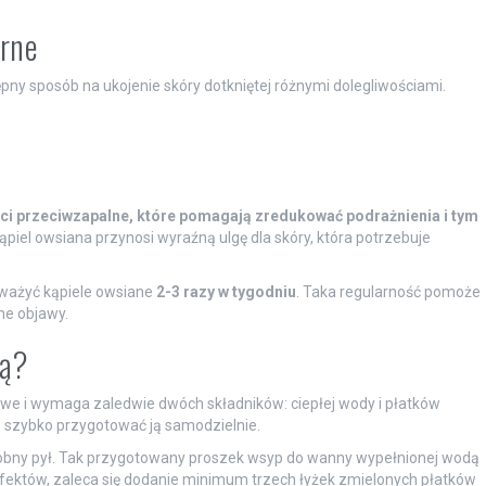
órne
pny sposób na ukojenie skóry dotkniętej różnymi dolegliwościami.
ci przeciwzapalne, które pomagają zredukować podrażnienia i tym
ąpiel owsiana przynosi wyraźną ulgę dla skóry, która potrzebuje
ważyć kąpiele owsiane
2-3 razy w tygodniu
. Taka regularność pomoże
ne objawy.
ką?
atwe i wymaga zaledwie dwóch składników: ciepłej wody i płatków
szybko przygotować ją samodzielnie.
drobny pył. Tak przygotowany proszek wsyp do wanny wypełnionej wodą
efektów, zaleca się dodanie minimum trzech łyżek zmielonych płatków