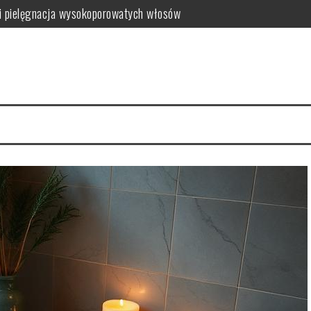
i pielęgnacja wysokoporowatych włosów
ć i jak wybrać najlepszy?
 zalety dla skóry
i i domowe przepisy
anym farbowaniu?
i pielęgnacja krok po kroku