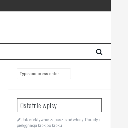
Search
for:
Ostatnie wpisy
Jak efektywnie zapuszczać włosy: Porady i
pielęgnacja krok po kroku