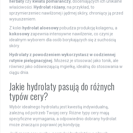
herbaty
czy
kwiatu pomarańczy
, doceniających ich unikalne
właściwości.
Hydrolat różany
, na przykład, to
sprzymierzeniec nawilżonej i jędrnej skóry, chroniący ją przed
wysuszeniem.
Z kolei
hydrolat aloesowy
pobudza produkcję kolagenu, a
kokosowy
zapewnia intensywne nawilżenie, co czyni je
idealnym wyborem dla osób borykających się z suchością
skóry.
Hydrolaty z powodzeniem wykorzystasz w codziennej
rutynie pielęgnacyjnej.
Możesz je stosować jako tonik, ale
również jako odświeżającą mgiełkę, idealną do stosowania w
ciągu dnia.
Jakie hydrolaty pasują do różnych
typów cery?
Wybór idealnego hydrolatu jest kwestią indywidualną,
zależną od potrzeb Twojej cery. Różne typy cery mają
specyficzne wymagania, a odpowiednio dobrany hydrolat
może znacząco poprawić jej kondycję.