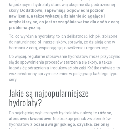
łagodzącym, hydrolaty stanowią ukojenie dla podrażnionej
skóry.
Dodatkowo, zapewniają odpowiedni poziom
nawilżenia, a także wykazują działanie ściągające i
antybakteryjne, co jest szczególnie ważne dla osób z cerą
problematyczną.
To, co wyróżnia hydrolaty, to ich delikatność. Ich
pH
, zbliżone
do naturalnego
pH
naszej skóry, sprawia, że działają one w
harmonii z cerą, wspierając jej nawilżenie i regenerację.
Co więcej, regularne stosowanie hydrolatów może przyczynić
się do spowolnienia procesów starzenia się skóry, a także
łagodzić podrażnienia i redukować obrzęki. Krótko mówiąc, to
wszechstronny sprzymierzeniec w pielęgnacji każdego typu
cery.
Jakie są najpopularniejsze
hydrolaty?
Do najchętniej wybieranych hydrolatów należą te
różane
,
aloesowe
i
lawendowe
. Nie brakuje jednak zwolenników
hydrolatów z
oczaru wirginijskiego
,
czystka
,
zielonej