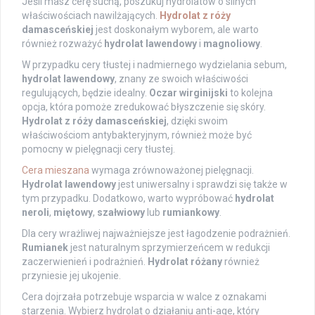
Jeśli masz cerę suchą, poszukuj hydrolatów o silnych
właściwościach nawilżających.
Hydrolat z róży
damasceńskiej
jest doskonałym wyborem, ale warto
również rozważyć
hydrolat lawendowy
i
magnoliowy
.
W przypadku cery tłustej i nadmiernego wydzielania sebum,
hydrolat lawendowy
, znany ze swoich właściwości
regulujących, będzie idealny.
Oczar wirginijski
to kolejna
opcja, która pomoże zredukować błyszczenie się skóry.
Hydrolat z róży damasceńskiej
, dzięki swoim
właściwościom antybakteryjnym, również może być
pomocny w pielęgnacji cery tłustej.
Cera mieszana
wymaga zrównoważonej pielęgnacji.
Hydrolat lawendowy
jest uniwersalny i sprawdzi się także w
tym przypadku. Dodatkowo, warto wypróbować
hydrolat
neroli
,
miętowy
,
szałwiowy
lub
rumiankowy
.
Dla cery wrażliwej najważniejsze jest łagodzenie podrażnień.
Rumianek
jest naturalnym sprzymierzeńcem w redukcji
zaczerwienień i podrażnień.
Hydrolat różany
również
przyniesie jej ukojenie.
Cera dojrzała potrzebuje wsparcia w walce z oznakami
starzenia. Wybierz hydrolat o działaniu anti-age, który