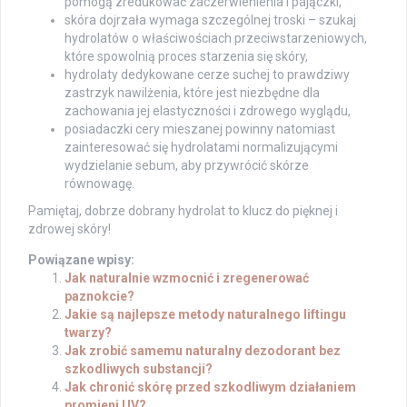
pomogą zredukować zaczerwienienia i pajączki,
skóra dojrzała wymaga szczególnej troski – szukaj
hydrolatów o właściwościach przeciwstarzeniowych,
które spowolnią proces starzenia się skóry,
hydrolaty dedykowane cerze suchej to prawdziwy
zastrzyk nawilżenia, które jest niezbędne dla
zachowania jej elastyczności i zdrowego wyglądu,
posiadaczki cery mieszanej powinny natomiast
zainteresować się hydrolatami normalizującymi
wydzielanie sebum, aby przywrócić skórze
równowagę.
Pamiętaj, dobrze dobrany hydrolat to klucz do pięknej i
zdrowej skóry!
Powiązane wpisy:
Jak naturalnie wzmocnić i zregenerować
paznokcie?
Jakie są najlepsze metody naturalnego liftingu
twarzy?
Jak zrobić samemu naturalny dezodorant bez
szkodliwych substancji?
Jak chronić skórę przed szkodliwym działaniem
promieni UV?