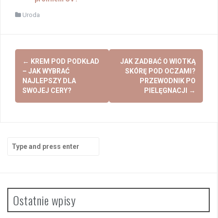
Uroda
Post
←
KREM POD PODKŁAD
JAK ZADBAĆ O WIOTKĄ
navigation
– JAK WYBRAĆ
SKÓRĘ POD OCZAMI?
NAJLEPSZY DLA
PRZEWODNIK PO
SWOJEJ CERY?
PIELĘGNACJI
→
Search
for:
Ostatnie wpisy