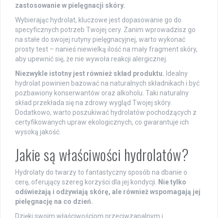
zastosowanie w pielęgnacji skóry.
Wybierając hydrolat, kluczowe jest dopasowanie go do
specyficznych potrzeb Twojej cery. Zanim wprowadzisz go
na stałe do swojej rutyny pielęgnacyjnej, warto wykonać
prosty test – nanieś niewielką ilość na mały fragment skóry,
aby upewnić się, że nie wywoła reakcji alergicznej.
Niezwykle istotny jest również skład produktu.
Idealny
hydrolat powinien bazować na naturalnych składnikach i być
pozbawiony konserwantów oraz alkoholu. Taki naturalny
skład przekłada się na zdrowy wygląd Twojej skóry.
Dodatkowo, warto poszukiwać hydrolatów pochodzących z
certyfikowanych upraw ekologicznych, co gwarantuje ich
wysoką jakość.
Jakie są właściwości hydrolatów?
Hydrolaty do twarzy to fantastyczny sposób na dbanie o
cerę, oferujący szereg korzyści dla jej kondycji.
Nie tylko
odświeżają i odżywiają skórę, ale również wspomagają jej
pielęgnację na co dzień.
Dzięki swoim właściwościom przeciwzapalnym i