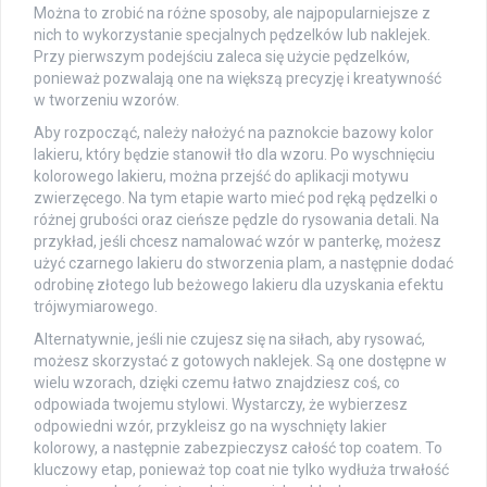
Można to zrobić na różne sposoby, ale najpopularniejsze z
nich to wykorzystanie specjalnych pędzelków lub naklejek.
Przy pierwszym podejściu zaleca się użycie pędzelków,
ponieważ pozwalają one na większą precyzję i kreatywność
w tworzeniu wzorów.
Aby rozpocząć, należy nałożyć na paznokcie bazowy kolor
lakieru, który będzie stanowił tło dla wzoru. Po wyschnięciu
kolorowego lakieru, można przejść do aplikacji motywu
zwierzęcego. Na tym etapie warto mieć pod ręką pędzelki o
różnej grubości oraz cieńsze pędzle do rysowania detali. Na
przykład, jeśli chcesz namalować wzór w panterkę, możesz
użyć czarnego lakieru do stworzenia plam, a następnie dodać
odrobinę złotego lub beżowego lakieru dla uzyskania efektu
trójwymiarowego.
Alternatywnie, jeśli nie czujesz się na siłach, aby rysować,
możesz skorzystać z gotowych naklejek. Są one dostępne w
wielu wzorach, dzięki czemu łatwo znajdziesz coś, co
odpowiada twojemu stylowi. Wystarczy, że wybierzesz
odpowiedni wzór, przykleisz go na wyschnięty lakier
kolorowy, a następnie zabezpieczysz całość top coatem. To
kluczowy etap, ponieważ top coat nie tylko wydłuża trwałość