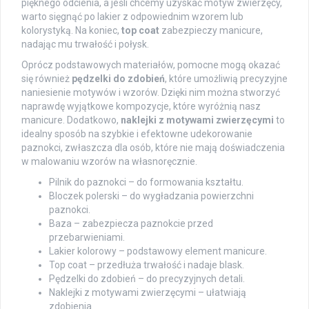
pięknego odcienia, a jeśli chcemy uzyskać motyw zwierzęcy,
warto sięgnąć po lakier z odpowiednim wzorem lub
kolorystyką. Na koniec,
top coat
zabezpieczy manicure,
nadając mu trwałość i połysk.
Oprócz podstawowych materiałów, pomocne mogą okazać
się również
pędzelki do zdobień
, które umożliwią precyzyjne
naniesienie motywów i wzorów. Dzięki nim można stworzyć
naprawdę wyjątkowe kompozycje, które wyróżnią nasz
manicure. Dodatkowo,
naklejki z motywami zwierzęcymi
to
idealny sposób na szybkie i efektowne udekorowanie
paznokci, zwłaszcza dla osób, które nie mają doświadczenia
w malowaniu wzorów na własnoręcznie.
Pilnik do paznokci – do formowania kształtu.
Bloczek polerski – do wygładzania powierzchni
paznokci.
Baza – zabezpiecza paznokcie przed
przebarwieniami.
Lakier kolorowy – podstawowy element manicure.
Top coat – przedłuża trwałość i nadaje blask.
Pędzelki do zdobień – do precyzyjnych detali.
Naklejki z motywami zwierzęcymi – ułatwiają
zdobienia.