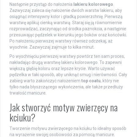
Następnie przystąp do nałożenia
lakieru kolorowego
.
Zazwyczaj zaleca się nałożenie dwóch warstw lakieru, aby
osiągnąć intensywny kolor i gładką powierzchnię. Pierwszą
warstwę aplikuj cienką warstwą. Staraj się ją równomiernie
rozprowadzać, zaczynając od środka paznokcia, a następnie
przesuwając pędzelek w kierunku jego boków oraz końcówki.
Po nałożeniu pierwszej warstwy również odczekaj, aż
wyschnie. Zazwyczaj zajmuje to kilka minut.
Po wyschnięciu pierwszej warstwy powtórz ten sam proces,
nakładając drugą warstwę lakieru kolorowego. To zapewni
większą głębię koloru oraz lepsze krycie. Warto używać
pędzelka w taki sposób, aby uniknąć smug i nierówności. Cały
zabieg warto zakończyć nałożeniem
top coatu
, który nie
tylko nada błyszczącego wykończenia, ale także przedłuży
trwałość manicure.
Jak stworzyć motyw zwierzęcy na
kciuku?
Tworzenie motywu zwierzęcego na kciuku to idealny sposób
na wyrażenie swojej osobowości za pomocą manicure.