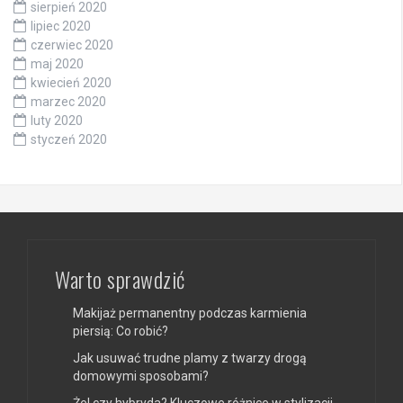
sierpień 2020
lipiec 2020
czerwiec 2020
maj 2020
kwiecień 2020
marzec 2020
luty 2020
styczeń 2020
Warto sprawdzić
Makijaż permanentny podczas karmienia
piersią: Co robić?
Jak usuwać trudne plamy z twarzy drogą
domowymi sposobami?