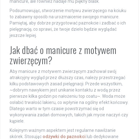
manicure, ale również nadaje mu piękny blask.
Podsumowując, stworzenie motywu zwierzęcego na kciuku
to zabawny sposób na urozmaicenie swojego manicure.
Pamiętaj, aby dobrze przygotować paznokcie i zadbać o ich
pielęgnację, co sprawi, że twoje dzieło będzie wyglądać
jeszcze lepiej.
Jak dbać o manicure z motywem
zwierzęcym?
Aby manicure z motywem zwierzęcym zachował swój
atrakcyjny wygląd przez dłuższy czas, należy przestrzegać
kilku podstawowych zasad pielęgnacji. Przede wszystkim,
~dobrym nawykiem jest unikanie kontaktu z wodą przez
pierwsze kilka godzin po nałożeniu top coatu~. Woda może
osłabić trwałość lakieru, co wpłynie na ogólny efekt końcowy.
Dlatego warto w tym czasie powstrzymać się od
wykonywania zadań domowych, takich jak mycie naczyń czy
kąpiele.
Kolejnym ważnym aspektem jest regularne nawilżanie
skórek. Stosując
odżywki do paznokci
lub dedykowane