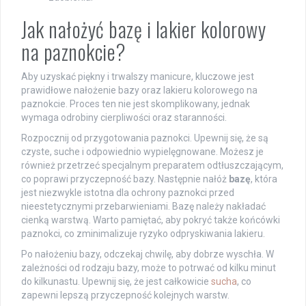
Jak nałożyć bazę i lakier kolorowy
na paznokcie?
Aby uzyskać piękny i trwalszy manicure, kluczowe jest
prawidłowe nałożenie bazy oraz lakieru kolorowego na
paznokcie. Proces ten nie jest skomplikowany, jednak
wymaga odrobiny cierpliwości oraz staranności.
Rozpocznij od przygotowania paznokci. Upewnij się, że są
czyste, suche i odpowiednio wypielęgnowane. Możesz je
również przetrzeć specjalnym preparatem odtłuszczającym,
co poprawi przyczepność bazy. Następnie nałóż
bazę
, która
jest niezwykle istotna dla ochrony paznokci przed
nieestetycznymi przebarwieniami. Bazę należy nakładać
cienką warstwą. Warto pamiętać, aby pokryć także końcówki
paznokci, co zminimalizuje ryzyko odpryskiwania lakieru.
Po nałożeniu bazy, odczekaj chwilę, aby dobrze wyschła. W
zależności od rodzaju bazy, może to potrwać od kilku minut
do kilkunastu. Upewnij się, że jest całkowicie
sucha
, co
zapewni lepszą przyczepność kolejnych warstw.