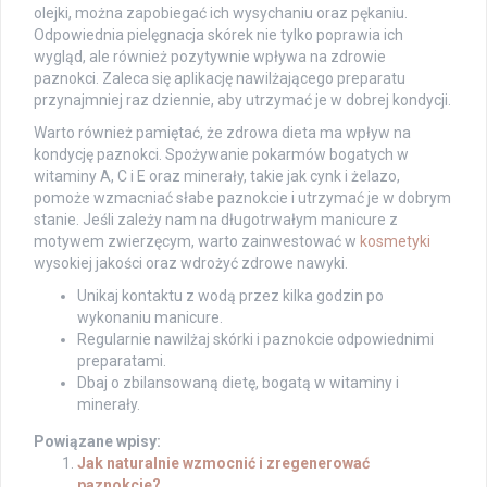
olejki, można zapobiegać ich wysychaniu oraz pękaniu.
Odpowiednia pielęgnacja skórek nie tylko poprawia ich
wygląd, ale również pozytywnie wpływa na zdrowie
paznokci. Zaleca się aplikację nawilżającego preparatu
przynajmniej raz dziennie, aby utrzymać je w dobrej kondycji.
Warto również pamiętać, że zdrowa dieta ma wpływ na
kondycję paznokci. Spożywanie pokarmów bogatych w
witaminy A, C i E oraz minerały, takie jak cynk i żelazo,
pomoże wzmacniać słabe paznokcie i utrzymać je w dobrym
stanie. Jeśli zależy nam na długotrwałym manicure z
motywem zwierzęcym, warto zainwestować w
kosmetyki
wysokiej jakości oraz wdrożyć zdrowe nawyki.
Unikaj kontaktu z wodą przez kilka godzin po
wykonaniu manicure.
Regularnie nawilżaj skórki i paznokcie odpowiednimi
preparatami.
Dbaj o zbilansowaną dietę, bogatą w witaminy i
minerały.
Powiązane wpisy:
Jak naturalnie wzmocnić i zregenerować
paznokcie?