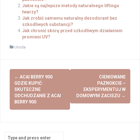
Jakie są najlepsze metody naturalnego liftingu
twarzy?
Jak zrobić samemu naturalny dezodorant bez
szkodliwych substancji?
Jak chronić skórę przed szkodliwym działaniem
promieni UV?
Uroda
Post
←
ACAI BERRY 900
CIENIOWANE
navigation
GDZIE KUPIĆ:
PAZNOKCIE –
SKUTECZNE
EKSPERYMENTUJ W
ODCHUDZANIE Z ACAI
DOMOWYM ZACISZU
→
BERRY 900
Search