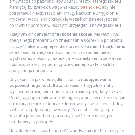
zmywacza do paznokci, aby usunąć resztki starego lakieru.
Pamiętaj, by zwrócić uwagę na każdy
paznokieć
, aby nie
pozostawić nieczystości ani smug. Następnie umyj dłonie
mydłem i wodą, aby pozbyć się wszelkich zanieczyszczeń,
co również pomoże w lepszym przyleganiu nowego lakieru.
Kolejnym krokiem jest
zmiękczenie skórek
. Możesz użyć
specjalnego preparatu do zmiękczania skórek lub po prostu
moczyć palce w ciepłej wodzie przez kilka minut. Dzięki temu
skórki będą łatwiejsze do usunięcia, co zapobiegnie ich
wystawaniu z okolicy paznokcia. Po zmiękczeniu delikatnie
odsuwaj skórki przy pomocy drewnianego patyczka lub
specjalnego narzędzia.
Gdy skórki są już w porządku, czas na
nadającowanie
odpowiedniego kształtu
paznokciom. Użyj pilnika, aby
wyrównać krawędzie i nadać paznokciom pożądany kształt.
Pamiętaj, aby nie piłować zbyt agresywnie, aby nie uszkodzić
struktury paznokci. Dobrze zdefiniowany kształt jest istotny,
zwłaszcza gdy planujesz wzory. Zamiast tradycyjnego
kształtu prostokątnego, przemyśl także inne opcje, jak
migdałowy czy okrągły.
Na zakończenie, warto nanieść warstwę
bazy
, która nie tylko