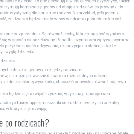
a nasze dziecko. To one decydują o wielu cechach fizycznych, takich
i otrzymują kombinację genów od obojga rodziców, co prowadzi do
akterystyczną dla obu stron rodziny. Na przykład, jeśli jeden z
liwość, że dziecko będzie miało włosy w odcieniu pośrednim lub coś
ziczone bezpośrednio. Są również cechy, które mogą być wynikiem
 się w sposób nieoczekiwany. Ponadto, czynnikami wpływającymi na
a przykład sposób odżywiania, ekspozycja na słońce, a także
 i wygląd dziecka.
 dziecka:
ych interakcji genowych między rodzicami.
enów, co może prowadzić do bardzo różnorodnych odcieni.
je do określonej wysokości, chociaż środowisko również odgrywa
ko będzie się rozwijać fizycznie, w tym na proporcje ciała.
iadczyć fascynującej mieszanki cech, które tworzy ich unikalny
a, w którym się rozwijają.
e po rodzicach?
tóry łączy w sobie zarówno aspekty fizyczne, jak i psychiczne. Wiele