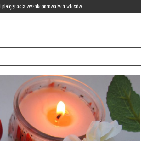
i pielęgnacja wysokoporowatych włosów
ć i jak wybrać najlepszy?
 zalety dla skóry
i i domowe przepisy
anym farbowaniu?
i pielęgnacja krok po kroku