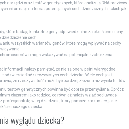
ch narzędzi oraz testów genetycznych, które analizują DNA rodziców.
ych informacji na temat potencjalnych cech dziedzicznych, takich jak
dy, które badają konkretne geny odpowiedzialne za określone cechy.
 dziedziczenie cech.
kowaniu wszystkich wariantów genów, które mogą wpływać na cechy
ewidywanie.
e chromosomów i mogą wskazywać na potencjalne zaburzenia
ć informacji, należy pamiętać, że nie są one w pełni wiarygodne.
ie odzwierciedlać rzeczywistych cech dziecka. Wiele cech jest
rawia, że rzeczywistość może być bardziej złożona niż wyniki testów.
eniu testów genetycznych powinna być dobrze przemyślana. Oprócz
nym ciężarem jako rodzice, co również należy wziąć pod uwagę.
 profesjonalistą w tej dziedzinie, który pomoże zrozumieć, jakie
ekście naszego dziecka.
ania wyglądu dziecka?