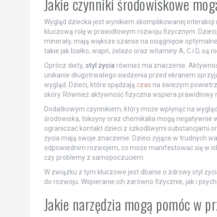
Jakie czynniki środowiskowe mog
Wygląd dziecka jest wynikiem skomplikowanej interakcj
kluczową rolę w prawidłowym rozwoju fizycznym. Dzieci
minerały, mają większe szanse na osiągnięcie optymaln
takie jak białko, wapń, żelazo oraz witaminy A, C i D, są 
Oprócz diety,
styl życia
również ma znaczenie. Aktywnoś
unikanie długotrwałego siedzenia przed ekranem sprzyja
wygląd. Dzieci, które spędzają
czas
na świeżym powietrzu
skóry. Również aktywność fizyczna wspiera prawidłowy ro
Dodatkowym czynnikiem, który może wpłynąć na wygląd 
środowiska, toksyny oraz chemikalia mogą negatywnie wp
ograniczać kontakt dzieci z szkodliwymi substancjami 
życia mają swoje znaczenie. Dzieci żyjące w trudnych 
odpowiednim rozwojem, co może manifestować się w i
czy problemy z samopoczuciem.
W związku z tym kluczowe jest dbanie o zdrowy styl ży
do rozwoju. Wspieranie ich zarówno fizycznie, jak i psy
Jakie narzędzia mogą pomóc w p