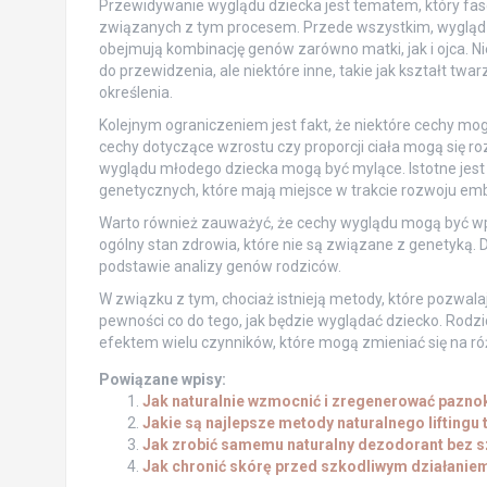
Przewidywanie wyglądu dziecka jest tematem, który fascy
związanych z tym procesem. Przede wszystkim, wygląd d
obejmują kombinację genów zarówno matki, jak i ojca. Ni
do przewidzenia, ale niektóre inne, takie jak kształt twa
określenia.
Kolejnym ograniczeniem jest fakt, że niektóre cechy mog
cechy dotyczące wzrostu czy proporcji ciała mogą się ro
wyglądu młodego dziecka mogą być mylące. Istotne jest 
genetycznych, które mają miejsce w trakcie rozwoju em
Warto również zauważyć, że cechy wyglądu mogą być wpły
ogólny stan zdrowia, które nie są związane z genetyką. 
podstawie analizy genów rodziców.
W związku z tym, chociaż istnieją metody, które pozwala
pewności co do tego, jak będzie wyglądać dziecko. Rodzi
efektem wielu czynników, które mogą zmieniać się na ró
Powiązane wpisy:
Jak naturalnie wzmocnić i zregenerować pazno
Jakie są najlepsze metody naturalnego liftingu
Jak zrobić samemu naturalny dezodorant bez s
Jak chronić skórę przed szkodliwym działanie