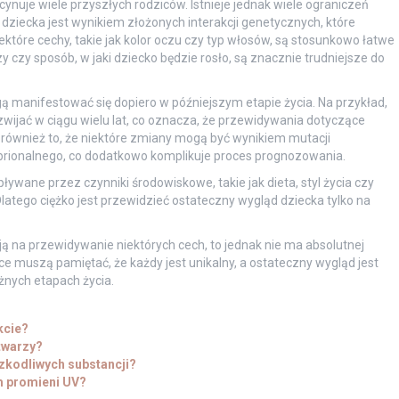
nuje wiele przyszłych rodziców. Istnieje jednak wiele ograniczeń
ziecka jest wynikiem złożonych interakcji genetycznych, które
ektóre cechy, takie jak kolor oczu czy typ włosów, są stosunkowo łatwe
rzy czy sposób, w jaki dziecko będzie rosło, są znacznie trudniejsze do
ą manifestować się dopiero w późniejszym etapie życia. Na przykład,
zwijać w ciągu wielu lat, co oznacza, że przewidywania dotyczące
również to, że niektóre zmiany mogą być wynikiem mutacji
brionalnego, co dodatkowo komplikuje proces prognozowania.
wane przez czynniki środowiskowe, takie jak dieta, styl życia czy
Dlatego ciężko jest przewidzieć ostateczny wygląd dziecka tylko na
ją na przewidywanie niektórych cech, to jednak nie ma absolutnej
ce muszą pamiętać, że każdy jest unikalny, a ostateczny wygląd jest
żnych etapach życia.
kcie?
 twarzy?
zkodliwych substancji?
m promieni UV?