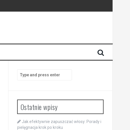
Search
for:
Ostatnie wpisy
Jak efektywnie zapuszczać włosy: Porady i
pielęgnacja krok po kroku