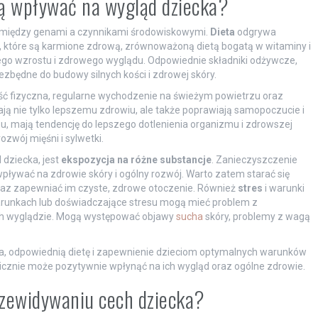
ą wpływać na wygląd dziecka?
i między genami a czynnikami środowiskowymi.
Dieta
odgrywa
, które są karmione zdrową, zrównoważoną dietą bogatą w witaminy i
ego wzrostu i zdrowego wyglądu. Odpowiednie składniki odżywcze,
niezbędne do budowy silnych kości i zdrowej skóry.
ć fizyczna, regularne wychodzenie na świeżym powietrzu oraz
ją nie tylko lepszemu zdrowiu, ale także poprawiają samopoczucie i
, mają tendencję do lepszego dotlenienia organizmu i zdrowszej
zwój mięśni i sylwetki.
dziecka, jest
ekspozycja na różne substancje
. Zanieczyszczenie
ływać na zdrowie skóry i ogólny rozwój. Warto zatem starać się
oraz zapewniać im czyste, zdrowe otoczenie. Również
stres
i warunki
warunkach lub doświadczające stresu mogą mieć problem z
ch wyglądzie. Mogą występować objawy
sucha
skóry, problemy z wagą
cia, odpowiednią dietę i zapewnienie dzieciom optymalnych warunków
chicznie może pozytywnie wpłynąć na ich wygląd oraz ogólne zdrowie.
rzewidywaniu cech dziecka?