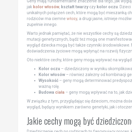
Geny mają fundamentalne znaczenie dla tego, jak wygląd
jak
kolor włosów
,
kształt twarzy
czy
kolor oczu
. Dziec
unikalnych połączeń cech, które mogą być mieszanką char
rodziców ma ciemne
włosy
, a drugi jasne, istnieje moż
zupełnie innego.
Warto jednak pamiętać, że nie wszystkie cechy są dzied
mutacji genetycznych, bądź też mogą one manifestować
wygląd dziecka mogą być także czynniki środowiskowe. N
doświadczenia życiowe mogą wpłynąć na rozwój fizyczny
Oto niektóre cechy, które geny mogą wpływać na wygląd
Kolor oczu
– dziedziczony w wyniku skomplikowan
Kolor włosów
– również zależny od kombinacji g
Wysokość
– geny mogą determinować predyspozyc
ważną rolę.
Budowa
ciała
– geny mogą wpływać na to, jak dziec
W związku z tym, przyglądając się dzieciom, można dośw
wygląd, będący wynikiem zarówno genetyki, jak i otoczeni
Jakie cechy mogą być dziedziczon
Dziedziczenie cech po rodzicach to fascynujący proces, k