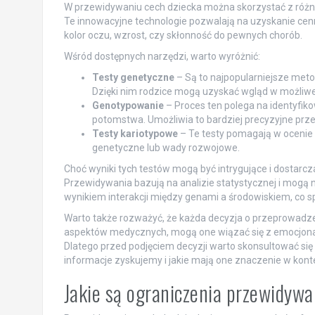
W przewidywaniu cech dziecka można skorzystać z różny
Te innowacyjne technologie pozwalają na uzyskanie cenn
kolor oczu, wzrost, czy skłonność do pewnych chorób.
Wśród dostępnych narzędzi, warto wyróżnić:
Testy genetyczne
– Są to najpopularniejsze meto
Dzięki nim rodzice mogą uzyskać wgląd w możliwe
Genotypowanie
– Proces ten polega na identyfi
potomstwa. Umożliwia to bardziej precyzyjne prz
Testy kariotypowe
– Te testy pomagają w oceni
genetyczne lub wady rozwojowe.
Choć wyniki tych testów mogą być intrygujące i dostarcza
Przewidywania bazują na analizie statystycznej i mogą n
wynikiem interakcji między genami a środowiskiem, co sp
Warto także rozważyć, że każda decyzja o przeprowadz
aspektów medycznych, mogą one wiązać się z emocjonal
Dlatego przed podjęciem decyzji warto skonsultować się z
informacje zyskujemy i jakie mają one znaczenie w kont
Jakie są ograniczenia przewidyw