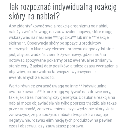
Jak rozpoznać indywidualną reakcję
skóry na nabiał?
Aby zidentyfikować swoją reakcję organizmu na nabiał,
należy zwrócić uwagę na zauważalne objawy, które mogą
wskazywać na nasilenie **trądziku** lub inne **reakcje
skórne**. Obserwacja skóry po spożyciu produktów
mlecznych to kluczowy element procesu diagnozy. Istotne
jest, aby prowadzić dziennik żywieniowy, gdzie można
notować spożywane pokarmy oraz ewentualne zmiany w
stanie cery. Zapisuj daty posiłków, a także czasu wystąpienia
objawów, co pozwoli na łatwiejsze wychwycenie
ewentualnych zależności.
Warto również zwracać uwagę na inne **indywidualne
uwarunkowania**, które mogą wpływać na zdrowie cery,
takie jak stres, hormony, czy genetyka. Uczulona reakcja na
nabiał może objawiać się nie tylko poprzez trądzik, ale także
przez suchość, zaczerwienienie czy swędzenie skóry. Jeśli
zauważysz, że po spożyciu nabiału twoja skóra reaguje
negatywnie, rozważ eliminację tych produktów na pewien
czas i obserwuj, czy zauważasz poprawę.