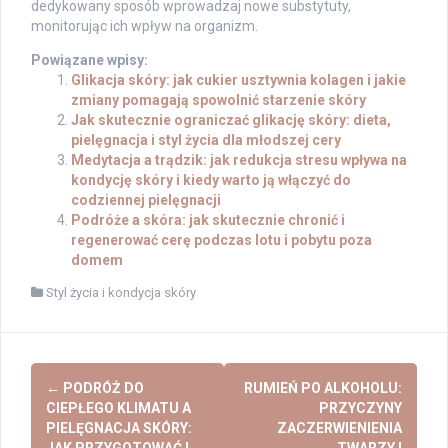
dedykowany sposób wprowadzaj nowe substytuty,
monitorując ich wpływ na organizm.
Powiązane wpisy:
Glikacja skóry: jak cukier usztywnia kolagen i jakie
zmiany pomagają spowolnić starzenie skóry
Jak skutecznie ograniczać glikację skóry: dieta,
pielęgnacja i styl życia dla młodszej cery
Medytacja a trądzik: jak redukcja stresu wpływa na
kondycję skóry i kiedy warto ją włączyć do
codziennej pielęgnacji
Podróże a skóra: jak skutecznie chronić i
regenerować cerę podczas lotu i pobytu poza
domem
Styl życia i kondycja skóry
Post
←
PODRÓŻ DO
RUMIEŃ PO ALKOHOLU:
navigation
CIEPŁEGO KLIMATU A
PRZYCZYNY
PIELĘGNACJA SKÓRY:
ZACZERWIENIENIA
JAK PRZYGOTOWAĆ I
TWARZY I