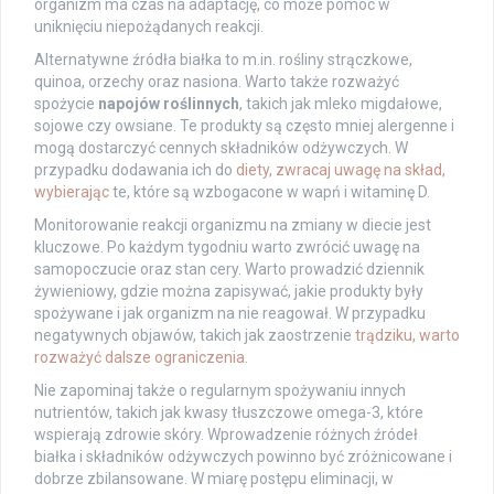
organizm ma czas na adaptację, co może pomóc w
uniknięciu niepożądanych reakcji.
Alternatywne źródła białka to m.in. rośliny strączkowe,
quinoa, orzechy oraz nasiona. Warto także rozważyć
spożycie
napojów roślinnych
, takich jak mleko migdałowe,
sojowe czy owsiane. Te produkty są często mniej alergenne i
mogą dostarczyć cennych składników odżywczych. W
przypadku dodawania ich do
diety, zwracaj uwagę na skład,
wybierając
te, które są wzbogacone w wapń i witaminę D.
Monitorowanie reakcji organizmu na zmiany w diecie jest
kluczowe. Po każdym tygodniu warto zwrócić uwagę na
samopoczucie oraz stan cery. Warto prowadzić dziennik
żywieniowy, gdzie można zapisywać, jakie produkty były
spożywane i jak organizm na nie reagował. W przypadku
negatywnych objawów, takich jak zaostrzenie
trądziku, warto
rozważyć dalsze ograniczenia
.
Nie zapominaj także o regularnym spożywaniu innych
nutrientów, takich jak kwasy tłuszczowe omega-3, które
wspierają zdrowie skóry. Wprowadzenie różnych źródeł
białka i składników odżywczych powinno być zróżnicowane i
dobrze zbilansowane. W miarę postępu eliminacji, w