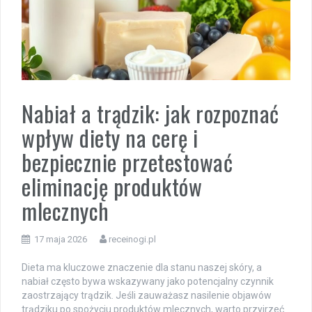
Nabiał a trądzik: jak rozpoznać
wpływ diety na cerę i
bezpiecznie przetestować
eliminację produktów
mlecznych
17 maja 2026
receinogi.pl
Dieta ma kluczowe znaczenie dla stanu naszej skóry, a
nabiał często bywa wskazywany jako potencjalny czynnik
zaostrzający trądzik. Jeśli zauważasz nasilenie objawów
trądziku po spożyciu produktów mlecznych, warto przyjrzeć