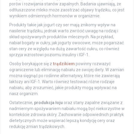
porów i rozwijania stanów zapalnych. Badania ujawniają, że
odtłuszczone mleko może zaostrzać objawy trądziku, co jest
wynikiem odmiennych hormonów w organizmie.
Produkty takie jak jogurt czy ser mają znikomy wpływ na
nasilenie trądziku, jednak warto zwrócić uwagę na rodzaj i
skład spożywanych produktów mlecznych. Na przykład,
nabiał bogaty w cukry, jak jogurty owocowe, może pogarszać
stan cery ze względu na dużą zawartość cukru, co również
sprzyja wzrostowi poziomu insuliny i IGF-1.
Osoby borykające się z
trądzikiem
powinny rozważyć
ograniczenie lub eliminację nabiału ze swojej diety. W zamian
można sięgnąć po roślinne alternatywy, które nie zawierają
laktozy ani IGF-1. Warto również testować różne rodzaje
nabiału, aby zrozumieć, jakie produkty mogą wpływać na
nasz organizm.
Ostatecznie,
produkcja łoju
oraz stany zapalne związane z
nadmiernym spożywaniem nabiału mogą być niekorzystne w
kontekście zdrowia skóry. Zachowanie odpowiednich praktyk
dietetycznych może wspierać lepszą kondycję cery oraz
redukcję zmian trądzikowych.