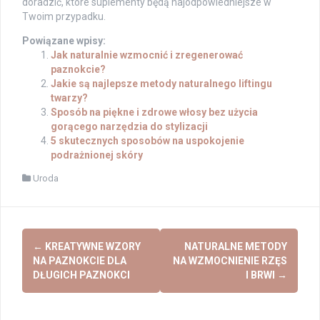
doradzić, które suplementy będą najodpowiedniejsze w
Twoim przypadku.
Powiązane wpisy:
Jak naturalnie wzmocnić i zregenerować
paznokcie?
Jakie są najlepsze metody naturalnego liftingu
twarzy?
Sposób na piękne i zdrowe włosy bez użycia
gorącego narzędzia do stylizacji
5 skutecznych sposobów na uspokojenie
podrażnionej skóry
Uroda
Post
←
KREATYWNE WZORY
NATURALNE METODY
navigation
NA PAZNOKCIE DLA
NA WZMOCNIENIE RZĘS
DŁUGICH PAZNOKCI
I BRWI
→