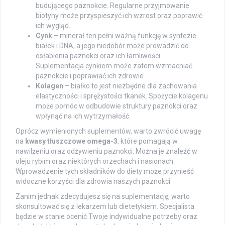
budującego paznokcie. Regularne przyjmowanie
biotyny może przyspieszyć ich wzrost oraz poprawić
ich wygląd.
Cynk
– minerał ten pełni ważną funkcję w syntezie
białek i DNA, a jego niedobór może prowadzić do
osłabienia paznokci oraz ich łamliwości.
Suplementacja cynkiem może zatem wzmacniać
paznokcie i poprawiać ich zdrowie.
Kolagen
– białko to jest niezbędne dla zachowania
elastyczności i sprężystości tkanek. Spożycie kolagenu
może pomóc w odbudowie struktury paznokci oraz
wpłynąć na ich wytrzymałość.
Oprócz wymienionych suplementów, warto zwrócić uwagę
na
kwasy tłuszczowe omega-3
, które pomagają w
nawilżeniu oraz odżywieniu paznokci. Można je znaleźć w
oleju rybim oraz niektórych orzechach i nasionach.
Wprowadzenie tych składników do diety może przynieść
widoczne korzyści dla zdrowia naszych paznokci.
Zanim jednak zdecydujesz się na suplementację, warto
skonsultować się z lekarzem lub dietetykiem. Specjalista
będzie w stanie ocenić Twoje indywidualne potrzeby oraz