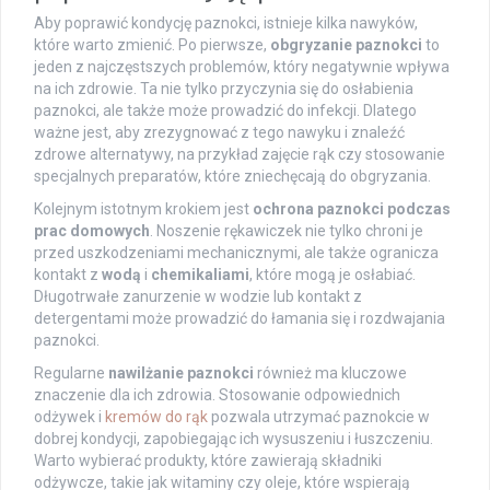
Aby poprawić kondycję paznokci, istnieje kilka nawyków,
które warto zmienić. Po pierwsze,
obgryzanie paznokci
to
jeden z najczęstszych problemów, który negatywnie wpływa
na ich zdrowie. Ta nie tylko przyczynia się do osłabienia
paznokci, ale także może prowadzić do infekcji. Dlatego
ważne jest, aby zrezygnować z tego nawyku i znaleźć
zdrowe alternatywy, na przykład zajęcie rąk czy stosowanie
specjalnych preparatów, które zniechęcają do obgryzania.
Kolejnym istotnym krokiem jest
ochrona paznokci podczas
prac domowych
. Noszenie rękawiczek nie tylko chroni je
przed uszkodzeniami mechanicznymi, ale także ogranicza
kontakt z
wodą
i
chemikaliami
, które mogą je osłabiać.
Długotrwałe zanurzenie w wodzie lub kontakt z
detergentami może prowadzić do łamania się i rozdwajania
paznokci.
Regularne
nawilżanie paznokci
również ma kluczowe
znaczenie dla ich zdrowia. Stosowanie odpowiednich
odżywek i
kremów do rąk
pozwala utrzymać paznokcie w
dobrej kondycji, zapobiegając ich wysuszeniu i łuszczeniu.
Warto wybierać produkty, które zawierają składniki
odżywcze, takie jak witaminy czy oleje, które wspierają