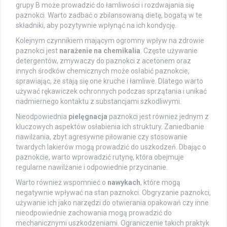
grupy B może prowadzić do łamliwości i rozdwajania się
paznokci. Warto zadbać o zbilansowaną dietę, bogatą w te
składniki, aby pozytywnie wpłynąć na ich kondycję.
Kolejnym czynnikiem mającym ogromny wpływ na zdrowie
paznokci jest
narażenie na chemikalia
. Częste używanie
detergentów, zmywaczy do paznokci z acetonem oraz
innych środków chemicznych może osłabić paznokcie,
sprawiając, że stają się one kruche i łamliwe. Dlatego warto
używać rękawiczek ochronnych podczas sprzątania i unikać
nadmiernego kontaktu z substancjami szkodliwymi.
Nieodpowiednia
pielęgnacja
paznokci jest również jednym z
kluczowych aspektów osłabienia ich struktury. Zaniedbanie
nawilżania, zbyt agresywne piłowanie czy stosowanie
twardych lakierów mogą prowadzić do uszkodzeń. Dbając o
paznokcie, warto wprowadzić rutynę, która obejmuje
regularne nawilżanie i odpowiednie przycinanie.
Warto również wspomnieć o
nawykach
, które mogą
negatywnie wpływać na stan paznokci. Obgryzanie paznokci,
używanie ich jako narzędzi do otwierania opakowań czy inne
nieodpowiednie zachowania mogą prowadzić do
mechanicznymi uszkodzeniami. Ograniczenie takich praktyk