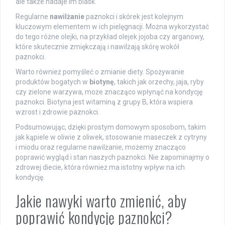
ale także nadaje im blask.
Regularne
nawilżanie
paznokci i skórek jest kolejnym
kluczowym elementem w ich pielęgnacji. Można wykorzystać
do tego różne olejki, na przykład olejek jojoba czy arganowy,
które skutecznie zmiękczają i nawilżają skórę wokół
paznokci.
Warto również pomyśleć o zmianie diety. Spożywanie
produktów bogatych w
biotynę
, takich jak orzechy, jaja, ryby
czy zielone warzywa, może znacząco wpłynąć na kondycję
paznokci. Biotyna jest witaminą z grupy B, która wspiera
wzrost i zdrowie paznokci.
Podsumowując, dzięki prostym domowym sposobom, takim
jak kąpiele w oliwie z oliwek, stosowanie maseczek z cytryny
i miodu oraz regularne nawilżanie, możemy znacząco
poprawić wygląd i stan naszych paznokci. Nie zapominajmy o
zdrowej diecie, która również ma istotny wpływ na ich
kondycję.
Jakie nawyki warto zmienić, aby
poprawić kondycję paznokci?