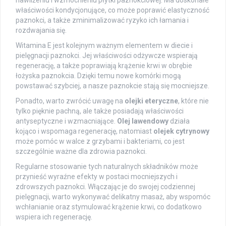
właściwości kondycjonujące, co może poprawić elastyczność
paznokci, a także zminimalizować ryzyko ich łamania i
rozdwajania się.
Witamina E jest kolejnym ważnym elementem w diecie i
pielęgnacji paznokci. Jej właściwości odżywcze wspierają
regenerację, a także poprawiają krążenie krwi w obrębie
łożyska paznokcia. Dzięki temu nowe komórki mogą
powstawać szybciej, a nasze paznokcie stają się mocniejsze.
Ponadto, warto zwrócić uwagę na
olejki eteryczne
, które nie
tylko pięknie pachną, ale także posiadają właściwości
antyseptyczne i wzmacniające.
Olej lawendowy
działa
kojąco i wspomaga regenerację, natomiast
olejek cytrynowy
może pomóc w walce z grzybami i bakteriami, co jest
szczególnie ważne dla zdrowia paznokci.
Regularne stosowanie tych naturalnych składników może
przynieść wyraźne efekty w postaci mocniejszych i
zdrowszych paznokci. Włączając je do swojej codziennej
pielęgnacji, warto wykonywać delikatny masaż, aby wspomóc
wchłanianie oraz stymulować krążenie krwi, co dodatkowo
wspiera ich regenerację.