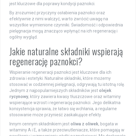
jest kluczowe dla poprawy kondycji paznokci.
By zrozumieć przyczyny osłabienia paznokci oraz
efektywnie z nimi walczyć, warto zwrócić uwagę na
wszystkie wymienione czynniki. Świadomość i odpowiednia
pielęgnacja mogą znacząco wpłynąć na ich regenerację i
ogólny wygląd.
Jakie naturalne składniki wspierają
regenerację paznokci?
Wspieranie regeneracji paznokci jest kluczowe dla ich
zdrowia i estetyki. Naturalne składniki, które możemy
stosować w codziennej pielęgnacji, odgrywają tu istotną rolę.
Jednym z najpopularniejszych składników jest
olejek
rycynowy
, który zawiera kwasy tłuszczowe oraz witaminy
wspierające wzrost i regenerację paznokci. Jego delikatna
konsystencja sprawia, że łatwo się wchłania, a regularne
stosowanie może przynieść zaskakujące efekty.
Innym cennym składnikiem jest
oliwa z oliwek
, bogata w
witaminy A i E, a także przeciwutleniacze, które pomagają w
nawilżeniu i wzmocnieniu płytki paznokciowej. Ma doskonałe