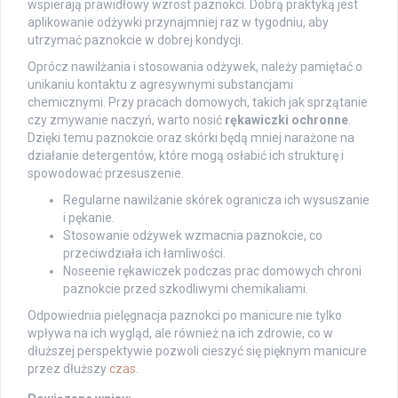
wspierają prawidłowy wzrost paznokci. Dobrą praktyką jest
aplikowanie odżywki przynajmniej raz w tygodniu, aby
utrzymać paznokcie w dobrej kondycji.
Oprócz nawilżania i stosowania odżywek, należy pamiętać o
unikaniu kontaktu z agresywnymi substancjami
chemicznymi. Przy pracach domowych, takich jak sprzątanie
czy zmywanie naczyń, warto nosić
rękawiczki ochronne
.
Dzięki temu paznokcie oraz skórki będą mniej narażone na
działanie detergentów, które mogą osłabić ich strukturę i
spowodować przesuszenie.
Regularne nawilżanie skórek ogranicza ich wysuszanie
i pękanie.
Stosowanie odżywek wzmacnia paznokcie, co
przeciwdziała ich łamliwości.
Noseenie rękawiczek podczas prac domowych chroni
paznokcie przed szkodliwymi chemikaliami.
Odpowiednia pielęgnacja paznokci po manicure nie tylko
wpływa na ich wygląd, ale również na ich zdrowie, co w
dłuższej perspektywie pozwoli cieszyć się pięknym manicure
przez dłuższy
czas
.