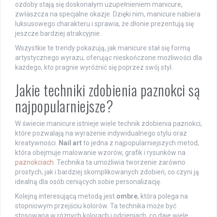
ozdoby stają się doskonałym uzupełnieniem manicure,
zwłaszcza na specjalne okazje. Dzięki nim, manicure nabiera
luksusowego charakteru i sprawia, że dłonie prezentują się
jeszcze bardziej atrakcyjnie.
Wszystkie te trendy pokazują, jak manicure stał się formą
artystycznego wyrazu, oferując nieskończone możliwości dla
każdego, kto pragnie wyróżnić się poprzez swój styl.
Jakie techniki zdobienia paznokci są
najpopularniejsze?
W świecie manicure istnieje wiele technik zdobienia paznokci,
które pozwalają na wyrażenie indywidualnego stylu oraz
kreatywności.
Nail art
to jedna z najpopularniejszych metod,
która obejmuje malowanie wzorów, grafik i rysunków na
paznokciach
. Technika ta umożliwia tworzenie zarówno
prostych, jak i bardziej skomplikowanych zdobień, co czyni ją
idealną dla osób ceniących sobie personalizację.
Kolejną interesującą metodą jest
ombre
, która polega na
stopniowym przejściu kolorów. Ta technika może być
stosowana w różnych kolorach i odcieniach, co daje wiele