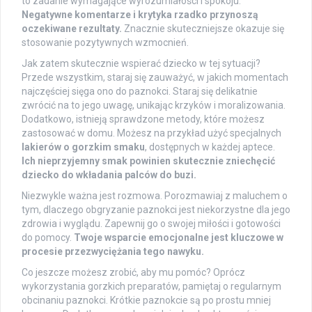
to zadanie wymagające wyrozumiałości i spokoju.
Negatywne komentarze i krytyka rzadko przynoszą
oczekiwane rezultaty.
Znacznie skuteczniejsze okazuje się
stosowanie pozytywnych wzmocnień.
Jak zatem skutecznie wspierać dziecko w tej sytuacji?
Przede wszystkim, staraj się zauważyć, w jakich momentach
najczęściej sięga ono do paznokci. Staraj się delikatnie
zwrócić na to jego uwagę, unikając krzyków i moralizowania.
Dodatkowo, istnieją sprawdzone metody, które możesz
zastosować w domu. Możesz na przykład użyć specjalnych
lakierów o gorzkim smaku
, dostępnych w każdej aptece.
Ich nieprzyjemny smak powinien skutecznie zniechęcić
dziecko do wkładania palców do buzi.
Niezwykle ważna jest rozmowa. Porozmawiaj z maluchem o
tym, dlaczego obgryzanie paznokci jest niekorzystne dla jego
zdrowia i wyglądu. Zapewnij go o swojej miłości i gotowości
do pomocy.
Twoje wsparcie emocjonalne jest kluczowe w
procesie przezwyciężania tego nawyku.
Co jeszcze możesz zrobić, aby mu pomóc? Oprócz
wykorzystania gorzkich preparatów, pamiętaj o regularnym
obcinaniu paznokci. Krótkie paznokcie są po prostu mniej