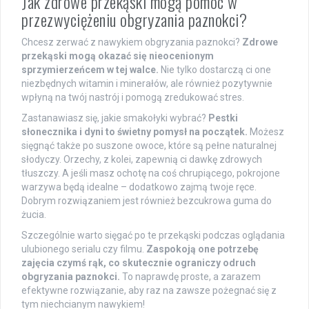
Jak zdrowe przekąski mogą pomóc w
przezwyciężeniu obgryzania paznokci?
Chcesz zerwać z nawykiem obgryzania paznokci?
Zdrowe
przekąski mogą okazać się nieocenionym
sprzymierzeńcem w tej walce.
Nie tylko dostarczą ci one
niezbędnych witamin i minerałów, ale również pozytywnie
wpłyną na twój nastrój i pomogą zredukować stres.
Zastanawiasz się, jakie smakołyki wybrać?
Pestki
słonecznika i dyni to świetny pomysł na początek.
Możesz
sięgnąć także po suszone owoce, które są pełne naturalnej
słodyczy. Orzechy, z kolei, zapewnią ci dawkę zdrowych
tłuszczy. A jeśli masz ochotę na coś chrupiącego, pokrojone
warzywa będą idealne – dodatkowo zajmą twoje ręce.
Dobrym rozwiązaniem jest również bezcukrowa guma do
żucia.
Szczególnie warto sięgać po te przekąski podczas oglądania
ulubionego serialu czy filmu.
Zaspokoją one potrzebę
zajęcia czymś rąk, co skutecznie ograniczy odruch
obgryzania paznokci.
To naprawdę proste, a zarazem
efektywne rozwiązanie, aby raz na zawsze pożegnać się z
tym niechcianym nawykiem!