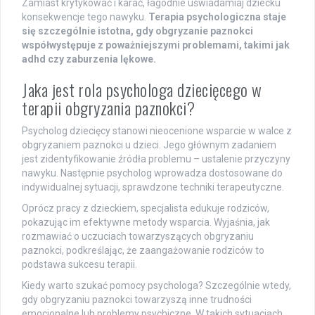
Zamiast krytykować i karać, łagodnie uświadamiaj dziecku
konsekwencje tego nawyku.
Terapia psychologiczna staje
się szczególnie istotna, gdy obgryzanie paznokci
współwystępuje z poważniejszymi problemami, takimi jak
adhd czy zaburzenia lękowe.
Jaka jest rola psychologa dziecięcego w
terapii obgryzania paznokci?
Psycholog dziecięcy stanowi nieocenione wsparcie w walce z
obgryzaniem paznokci u dzieci. Jego głównym zadaniem
jest zidentyfikowanie źródła problemu – ustalenie przyczyny
nawyku. Następnie psycholog wprowadza dostosowane do
indywidualnej sytuacji, sprawdzone techniki terapeutyczne.
Oprócz pracy z dzieckiem, specjalista edukuje rodziców,
pokazując im efektywne metody wsparcia. Wyjaśnia, jak
rozmawiać o uczuciach towarzyszących obgryzaniu
paznokci, podkreślając, że zaangażowanie rodziców to
podstawa sukcesu terapii.
Kiedy warto szukać pomocy psychologa? Szczególnie wtedy,
gdy obgryzaniu paznokci towarzyszą inne trudności
emocjonalne lub problemy psychiczne. W takich sytuacjach