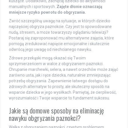
kuszące. Dodatkowo, zachęcaj dziecko do aktywności
manualnych i sportowych.
Zajęte dłonie oznaczają
mniejsze ryzyko powrotu do obgryzania.
Zwróć szczególną uwagę na sytuacje, w których dziecko
najczęściej obgryza paznokcie. Czy jest to spowodowane
nudą, stresem, a może towarzyszy oglądaniu telewizji?
Postaraj się zaproponować mu alternatywne zajęcia, które
pomogą zredukować napięcie emocjonalne i skutecznie
odwrócą jego uwagę od niechcianego nawyku.
Zdrowe przekąski mogą okazać się Twoim
sprzymierzeńcem w walce z obgryzaniem paznokci.
Chrupanie marchewki, selera, a nawet orzechów może zająć
zarówno usta, jak i ręce dziecka, naturalnie zmniejszając
potrzebę obgryzania. Zapewnienie łatwego dostępu do
zdrowych alternatyw to prosty, ale skuteczny sposób na
wsparcie dziecka w jego wysiłkach. Pamiętaj, że cierpliwość,
wyrozumiałość i Twoje wsparcie to fundament sukcesu.
Jakie są domowe sposoby na eliminację
nawyku obgryzania paznokci?
Walka z obgryzaniem paznokci, częstym problemem