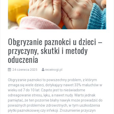
Obgryzanie paznokci u dzieci –
przyczyny, skutki i metody
oduczenia
24 czerwca 2025
receinogi.pl
Obgryzanie paznokci to powszechny problem, z którym
zmaga się wiele dzieci, dotykający nawet 33% maluchów w
wieku od 7 do 10 lat. Często jest to nieświadome
odreagowanie stresu, lęku, a nawet nudy. Warto jednak
pamiętać, że ten pozornie błahy nawyk może prowadzić do
poważnych problemów zdrowotnych, w tym uszkodzenia
płytki paznokciowej czy infekcji. Zrozumienie przyczyn