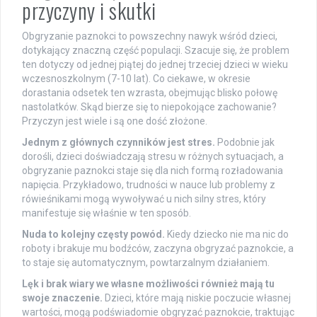
przyczyny i skutki
Obgryzanie paznokci to powszechny nawyk wśród dzieci,
dotykający znaczną część populacji. Szacuje się, że problem
ten dotyczy od jednej piątej do jednej trzeciej dzieci w wieku
wczesnoszkolnym (7-10 lat). Co ciekawe, w okresie
dorastania odsetek ten wzrasta, obejmując blisko połowę
nastolatków. Skąd bierze się to niepokojące zachowanie?
Przyczyn jest wiele i są one dość złożone.
Jednym z głównych czynników jest stres.
Podobnie jak
dorośli, dzieci doświadczają stresu w różnych sytuacjach, a
obgryzanie paznokci staje się dla nich formą rozładowania
napięcia. Przykładowo, trudności w nauce lub problemy z
rówieśnikami mogą wywoływać u nich silny stres, który
manifestuje się właśnie w ten sposób.
Nuda to kolejny częsty powód.
Kiedy dziecko nie ma nic do
roboty i brakuje mu bodźców, zaczyna obgryzać paznokcie, a
to staje się automatycznym, powtarzalnym działaniem.
Lęk i brak wiary we własne możliwości również mają tu
swoje znaczenie.
Dzieci, które mają niskie poczucie własnej
wartości, mogą podświadomie obgryzać paznokcie, traktując