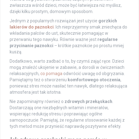
zwłaszcza wśród dzieci, może być łatwiejsza niż myślisz,
dzięki kilku prostym, domowym sposobom.
Jednym z popularnych rozwiązań jest użycie
gorzkich
lakierów do paznokci
. Ich nieprzyjemny smak zniechęca do
wkładania palców do ust, skutecznie pomagając w
przerwaniu tego nawyku. Równie ważne jest
regularne
przycinanie paznokci
– krótkie paznokcie po prostu mniej
kuszą.
Dodatkowo, warto zadbać o to, by czymś zająć ręce. Dzieci
mogą znaleźć ukojenie w zabawie, a dorośli w ćwiczeniach
relaksacyjnych,
co pomaga
odwrócić uwagę od obgryzania.
Pamiętajmy też o stworzeniu
komfortowego otoczenia
,
ponieważ stres może nasilać ten nawyk, dlatego relaksująca
atmosfera jest tak istotna.
Nie zapominajmy również o
zdrowych przekąskach
.
Dostarczają one niezbędnych witamin i minerałów,
wspierając redukcję stresu i poprawiając ogólne
samopoczucie. Pamiętaj, że regularne stosowanie każdej z
tych metod może przynieść naprawdę pozytywne efekty.