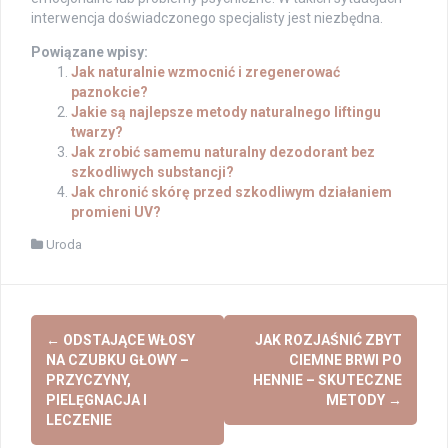
interwencja doświadczonego specjalisty jest niezbędna.
Powiązane wpisy:
Jak naturalnie wzmocnić i zregenerować
paznokcie?
Jakie są najlepsze metody naturalnego liftingu
twarzy?
Jak zrobić samemu naturalny dezodorant bez
szkodliwych substancji?
Jak chronić skórę przed szkodliwym działaniem
promieni UV?
Uroda
Post
←
ODSTAJĄCE WŁOSY
JAK ROZJAŚNIĆ ZBYT
navigation
NA CZUBKU GŁOWY –
CIEMNE BRWI PO
PRZYCZYNY,
HENNIE – SKUTECZNE
PIELĘGNACJA I
METODY
→
LECZENIE