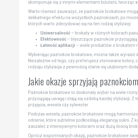
skomponuje się z innymi elementami biżuterii, tworząc
s
Warto również zauważyć, że paznokcie brokatowe mogą b
delikatnego efektu na wszystkich paznokciach, po mocni
których warto zdecydować się na ten rodzaj stylizacji:
Uniwersalność
– brokaty w różnych kolorach pasu
Efektowność
– błyszczące paznokcie przyciągają 
Łatwość aplikacji
– wiele produktów z brokatem
Wybierając paznokcie brokatowe, można także wyrazić 
Niezależnie od tego, czy preferujesz stonowane kolory, c
rodzaju stylizacja z pewnością stanie się ulubionym do
Jakie okazje sprzyjają paznokci
Paznokcie brokatowe to doskonały wybór na wiele różnych 
przyciągają uwagę i stają się ozdobą każdej stylizacji. 
przyjęcia, wesela czy sylwester.
Podczas wesela, paznokcie brokatowe mogą harmonizowa
odcienie, które subtelnie podkreślają elegancję sukni. Z 
zaszaleć z intensywnymi kolorami oraz dużą ilością broka
Oprócz wspomnianych okazji, paznokcie brokatowe świe