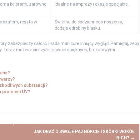
woma kolorami, zarówno
Idealne na imprezy i okazje specjalne.
 brokatem, reszta w
Świetne do codziennego noszenia,
dodaje odrobiny blasku.
który zabezpieczy całość i nada manicure lśniący wygląd. Pamiętaj, żeby
y. Teraz możesz cieszyć się swoimi pięknymi, brokatowymi
kcie?
 twarzy?
zkodliwych substancji?
m promieni UV?
JAK DBAĆ O SWOJE PAZNOKCIE I SKÓRKI WOKÓŁ
NICH?
→