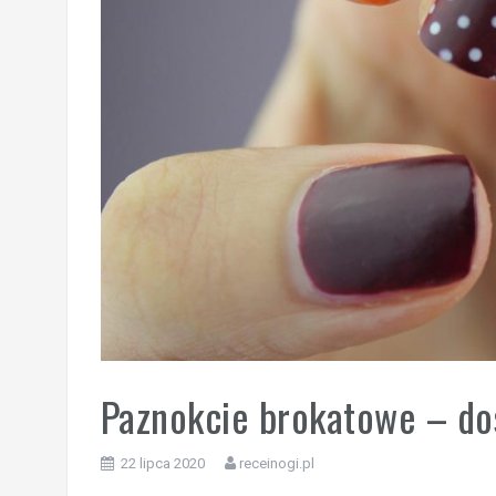
Paznokcie brokatowe – do
22 lipca 2020
receinogi.pl