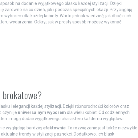
sposób na dodanie wyjątkowego blasku każdej stylizacji. Dzięki
ę zarówno na co dzień, jak i podczas specjalnych okazji. Przyciągają
ym wyborem dla każdej kobiety. Warto jednak wiedzieć, jak dbać o ich
kteru wydarzenia. Odkryj, jak w prosty sposób możesz wykonać
e brokatowe?
u i elegancji każdej stylizacji. Dzięki różnorodności kolorów oraz
 czyni je
uniwersalnym wyborem
dla wielu kobiet. Od codziennych
katem mogą dodać wyjątkowego charakteru każdemu wyglądowi.
nie wyglądają bardziej
efektownie
. To rozwiązanie jest także niezwykle
tualne trendy w stylizacji paznokci. Dodatkowo, ich blask