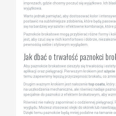
imprezach, gdzie chcemy poczuć się wyjątkowo. Ich blask 
wyjątkowa.
Warto jednak pamiętać, aby dostosować kolor i intensywno
postawić na subtelniejsze zdobienia, które będą pasowa
się na bardziej wyraziste i efektowne kombinacje, które 
Paznokcie brokatowe mogą przybierać różne formy i kolo
jest, aby czuć się w nich komfortowo i dobrze, niezależ
pewnością siebie i stylowym wyglądem.
Jak dbać o trwałość paznokci br
Aby paznokcie brokatowe cieszyły się trwałością i este
aplikacji oraz pielęgnacji. Pierwszym krokiem jest
użycie
temu zapewnimy lepszą przyczepność brokatu, co zmnie
Drugim ważnym krokiem jest nałożenie
top coatu
, któr
na uszkodzenia mechaniczne, ale również nadaje paznok
specjalnie do paznokci z efektem brokatowym, aby wzm
Również nie należy zapominać o codziennej pielęgnacji.
wyglądu. Możesz stosować olejki do skórek lub nawilżaj
Dzięki temu paznokcie będą mniej podatne na łamanie or