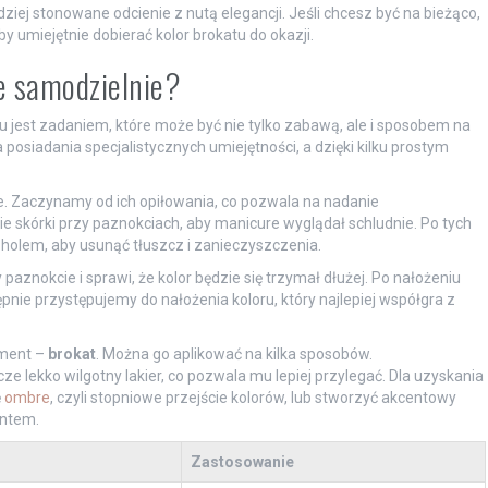
ziej stonowane odcienie z nutą elegancji. Jeśli chcesz być na bieżąco,
y umiejętnie dobierać kolor brokatu do okazji.
e samodzielnie?
jest zadaniem, które może być nie tylko zabawą, ale i sposobem na
osiadania specjalistycznych umiejętności, a dzięki kilku prostym
. Zaczynamy od ich opiłowania, co pozwala na nadanie
e skórki przy paznokciach, aby manicure wyglądał schludnie. Po tych
holem, aby usunąć tłuszcz i zanieczyszczenia.
 paznokcie i sprawi, że kolor będzie się trzymał dłużej. Po nałożeniu
pnie przystępujemy do nałożenia koloru, który najlepiej współgra z
ement –
brokat
. Można go aplikować na kilka sposobów.
ze lekko wilgotny lakier, co pozwala mu lepiej przylegać. Dla uzyskania
ę
ombre
, czyli stopniowe przejście kolorów, lub stworzyć akcentowy
entem.
Zastosowanie