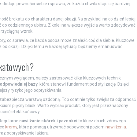
dodaje pewności siebie i sprawia, że każda chwila staje się bardziej
ść brokatu do charakteru danej okazji. Na przykład, na co dzień lepiej
ć do codziennego ubioru. Z kolei na większe wyjścia warto zdecydować
przyciągną wzrok.
ry, co sprawia, że każda osoba może znaleźć coś dla siebie. Kluczowe
nie od okazji. Dzięki temu w każdej sytuacji będziemy emanuować
okatowych?
tycznym wyglądem, należy zastosować kilka kluczowych technik
 odpowiedniej bazy
, która stanowi fundament pod stylizację. Dzięki
jszy ryzyko jego odpryskiwania.
y zabezpiecza warstwę ozdobną. Top coat nie tylko zwiększa odporność
ciom piękny blask. Warto wybrać produkt, który jest przeznaczony
ocnić efekt końcowy.
 Regularne
nawilżanie skórek i paznokci
to klucz do ich zdrowego
ące
kremy
, które pomogą utrzymać odpowiedni poziom
nawilżenia
.
az odpryskiwanie lakieru.