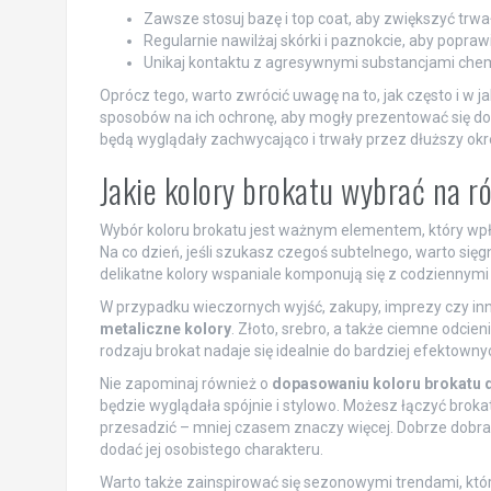
Zawsze stosuj bazę i top coat, aby zwiększyć trwało
Regularnie nawilżaj skórki i paznokcie, aby poprawi
Unikaj kontaktu z agresywnymi substancjami chem
Oprócz tego, warto zwrócić uwagę na to, jak często i w 
sposobów na ich ochronę, aby mogły prezentować się do
będą wyglądały zachwycająco i trwały przez dłuższy okr
Jakie kolory brokatu wybrać na r
Wybór koloru brokatu jest ważnym elementem, który wpływ
Na co dzień, jeśli szukasz czegoś subtelnego, warto się
delikatne kolory wspaniale komponują się z codziennymi
W przypadku wieczornych wyjść, zakupy, imprezy czy inn
metaliczne kolory
. Złoto, srebro, a także ciemne odcien
rodzaju brokat nadaje się idealnie do bardziej efektownyc
Nie zapominaj również o
dopasowaniu koloru brokatu d
będzie wyglądała spójnie i stylowo. Możesz łączyć brokat 
przesadzić – mniej czasem znaczy więcej. Dobrze dobr
dodać jej osobistego charakteru.
Warto także zainspirować się sezonowymi trendami, któ