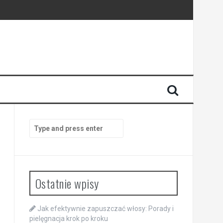
Search
for:
Ostatnie wpisy
Jak efektywnie zapuszczać włosy: Porady i
pielęgnacja krok po kroku