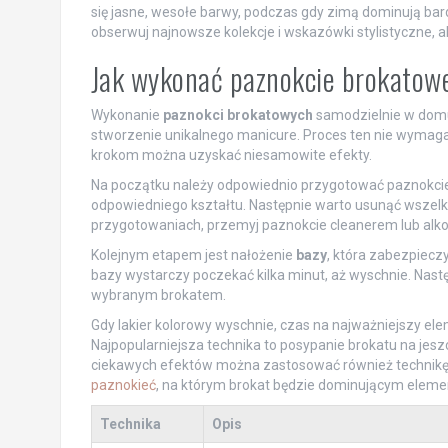
się jasne, wesołe barwy, podczas gdy zimą dominują bard
obserwuj najnowsze kolekcje i wskazówki stylistyczne, ab
Jak wykonać paznokcie brokatow
Wykonanie
paznokci brokatowych
samodzielnie w domu 
stworzenie unikalnego manicure. Proces ten nie wymaga p
krokom można uzyskać niesamowite efekty.
Na początku należy odpowiednio przygotować paznokcie
odpowiedniego kształtu. Następnie warto usunąć wszelki
przygotowaniach, przemyj paznokcie cleanerem lub alko
Kolejnym etapem jest nałożenie
bazy
, która zabezpieczy
bazy wystarczy poczekać kilka minut, aż wyschnie. Nastę
wybranym brokatem.
Gdy lakier kolorowy wyschnie, czas na najważniejszy el
Najpopularniejsza technika to posypanie brokatu na jeszc
ciekawych efektów można zastosować również technik
paznokieć
, na którym brokat będzie dominującym elem
Technika
Opis