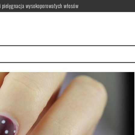
i pielęgnacja wysokoporowatych włosów
ć i jak wybrać najlepszy?
 zalety dla skóry
i i domowe przepisy
anym farbowaniu?
i pielęgnacja krok po kroku