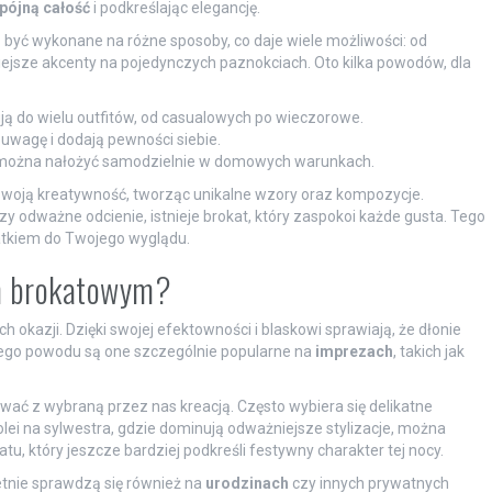
pójną całość
i podkreślając elegancję.
yć wykonane na różne sposoby, co daje wiele możliwości: od
ejsze akcenty na pojedynczych paznokciach. Oto kilka powodów, dla
ją do wielu outfitów, od casualowych po wieczorowe.
uwagę i dodają pewności siebie.
 można nałożyć samodzielnie w domowych warunkach.
swoją kreatywność, tworząc unikalne wzory oraz kompozycje.
zy odważne odcienie, istnieje brokat, który zaspokoi każde gusta. Tego
datkiem do Twojego wyglądu.
om brokatowym?
okazji. Dzięki swojej efektowności i blaskowi sprawiają, że dłonie
Z tego powodu są one szczególnie popularne na
imprezach
, takich jak
ć z wybraną przez nas kreacją. Często wybiera się delikatne
kolei na sylwestra, gdzie dominują odważniejsze stylizacje, można
tu, który jeszcze bardziej podkreśli festywny charakter tej nocy.
tnie sprawdzą się również na
urodzinach
czy innych prywatnych