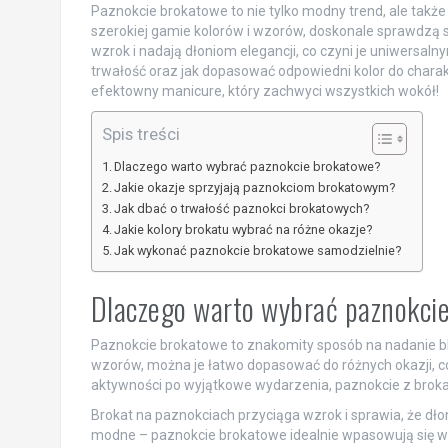
Paznokcie brokatowe to nie tylko modny trend, ale także 
szerokiej gamie kolorów i wzorów, doskonale sprawdzą si
wzrok i nadają dłoniom elegancji, co czyni je uniwersaln
trwałość oraz jak dopasować odpowiedni kolor do chara
efektowny manicure, który zachwyci wszystkich wokół!
Spis treści
Dlaczego warto wybrać paznokcie brokatowe?
Jakie okazje sprzyjają paznokciom brokatowym?
Jak dbać o trwałość paznokci brokatowych?
Jakie kolory brokatu wybrać na różne okazje?
Jak wykonać paznokcie brokatowe samodzielnie?
Dlaczego warto wybrać paznokci
Paznokcie brokatowe to znakomity sposób na nadanie blask
wzorów, można je łatwo dopasować do różnych okazji, co
aktywności po wyjątkowe wydarzenia, paznokcie z bro
Brokat na paznokciach przyciąga wzrok i sprawia, że dło
modne – paznokcie brokatowe idealnie wpasowują się w ak