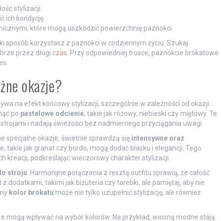
ść stylizacji.
ć ich kondycję.
icznymi, które mogą uszkodzić powierzchnię paznokci.
jaki sposób korzystasz z paznokci w codziennym życiu. Szukaj
brze przez długi
czas
. Przy odpowiedniej trosce, paznokcie brokatowe
es.
óżne okazje?
a na efekt końcowy stylizacji, szczególnie w zależności od okazji.
gnąć po
pastelowe odcienie
, takie jak różowy, niebieski czy miętowy. Te
 strojami i nadają świeżości bez nadmiernego przyciągania uwagi.
e specjalne okazje, świetnie sprawdzą się
intensywne oraz
ie, takie jak granat czy bordo, mogą dodać blasku i elegancji. Tego
h kreacji, podkreślając wieczorowy charakter stylizacji.
o stroju
. Harmonijne połączenia z resztą outfitu sprawią, że całość
z dodatkami, takimi jak biżuteria czy torebki, ale pamiętaj, aby nie
any
kolor brokatu
może nie tylko uzupełnić stylizację, ale również
re mogą wpływać na wybór kolorów. Na przykład, wiosną modne stają