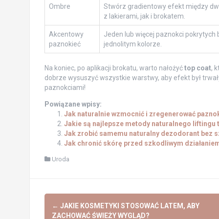
Ombre
Stwórz gradientowy efekt między d
z lakierami, jak i brokatem.
Akcentowy
Jeden lub więcej paznokci pokrytych
paznokieć
jednolitym kolorze.
Na koniec, po aplikacji brokatu, warto nałożyć
top coat
, 
dobrze wysuszyć wszystkie warstwy, aby efekt był trwał
paznokciami!
Powiązane wpisy:
Jak naturalnie wzmocnić i zregenerować pazno
Jakie są najlepsze metody naturalnego liftingu
Jak zrobić samemu naturalny dezodorant bez s
Jak chronić skórę przed szkodliwym działanie
Uroda
Post
←
JAKIE KOSMETYKI STOSOWAĆ LATEM, ABY
ZACHOWAĆ ŚWIEŻY WYGLĄD?