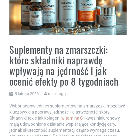
Suplementy na zmarszczki:
które składniki naprawdę
wpływają na jędrność i jak
ocenić efekty po 8 tygodniach
9 lutego 2026
receinogi.pl
Wybór odpowiednich suplementów na zmarszczki może być
kluczowy dla poprawy jędrności i elastyczności skóry.
Składniki takie jak kolagen,
witamina C
i kwas hialuronowy
mają udowodnione działanie wspierające kondycję cery,
jednak skuteczność suplementacji często wymaga czasu,