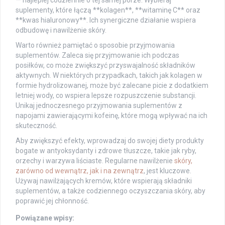
suplementy, które łączą **kolagen**, **witaminę C** oraz
**kwas hialuronowy**. Ich synergiczne działanie wspiera
odbudowę i nawilżenie skóry.
Warto również pamiętać o sposobie przyjmowania
suplementów. Zaleca się przyjmowanie ich podczas
posiłków, co może zwiększyć przyswajalność składników
aktywnych. W niektórych przypadkach, takich jak kolagen w
formie hydrolizowanej, może być zalecane picie z dodatkiem
letniej wody, co wspiera lepsze rozpuszczenie substancji.
Unikaj jednoczesnego przyjmowania suplementów z
napojami zawierającymi kofeinę, które mogą wpływać na ich
skuteczność.
Aby zwiększyć efekty, wprowadzaj do swojej diety produkty
bogate w antyoksydanty i zdrowe tłuszcze, takie jak ryby,
orzechy i warzywa liściaste. Regularne nawilżenie
skóry,
zarówno od wewnątrz, jak i na zewnątrz
, jest kluczowe.
Używaj nawilżających kremów, które wspierają składniki
suplementów, a także codziennego oczyszczania skóry, aby
poprawić jej chłonność.
Powiązane wpisy: