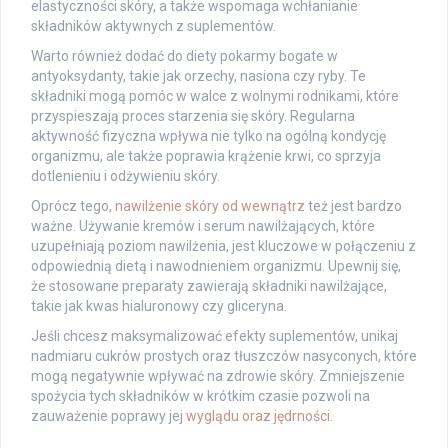
elastyczności skóry, a także wspomaga wchłanianie
składników aktywnych z suplementów.
Warto również dodać do diety pokarmy bogate w
antyoksydanty, takie jak orzechy, nasiona czy ryby. Te
składniki mogą pomóc w walce z wolnymi rodnikami, które
przyspieszają proces starzenia się skóry. Regularna
aktywność fizyczna wpływa nie tylko na ogólną kondycję
organizmu, ale także poprawia krążenie krwi, co sprzyja
dotlenieniu i odżywieniu skóry.
Oprócz tego,
nawilżenie skóry od wewnątrz
też jest bardzo
ważne. Używanie kremów i serum nawilżających, które
uzupełniają poziom nawilżenia, jest kluczowe w połączeniu z
odpowiednią dietą i nawodnieniem organizmu. Upewnij się,
że stosowane preparaty zawierają składniki nawilżające,
takie jak kwas hialuronowy czy gliceryna.
Jeśli chcesz maksymalizować efekty suplementów, unikaj
nadmiaru cukrów prostych oraz tłuszczów nasyconych, które
mogą negatywnie wpływać na zdrowie skóry. Zmniejszenie
spożycia tych składników w krótkim czasie pozwoli na
zauważenie poprawy jej
wyglądu oraz jędrności
.