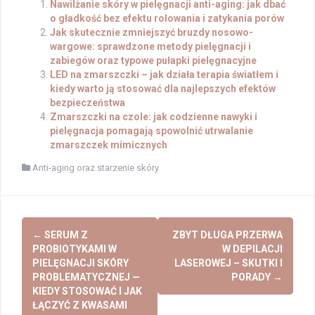
Nawilżanie skóry w pielęgnacji anti-aging: jak dbać
o gładkość bez efektu rolowania i zatykania porów
Jak skutecznie zmniejszyć bruzdy nosowo-
wargowe: sprawdzone metody pielęgnacji i
zabiegów oraz typowe pułapki pielęgnacyjne
LED na zmarszczki – jak działa terapia światłem i
kiedy warto ją stosować dla najlepszych efektów
bezpieczeństwa
Zmarszczki na czole: jak codzienne nawyki i
pielęgnacja pomagają spowolnić utrwalanie
zmarszczek mimicznych
Anti-aging oraz starzenie skóry
Post
←
SERUM Z
ZBYT DŁUGA PRZERWA
navigation
PROBIOTYKAMI W
W DEPILACJI
PIELĘGNACJI SKÓRY
LASEROWEJ – SKUTKI I
PROBLEMATYCZNEJ —
PORADY
→
KIEDY STOSOWAĆ I JAK
ŁĄCZYĆ Z KWASAMI