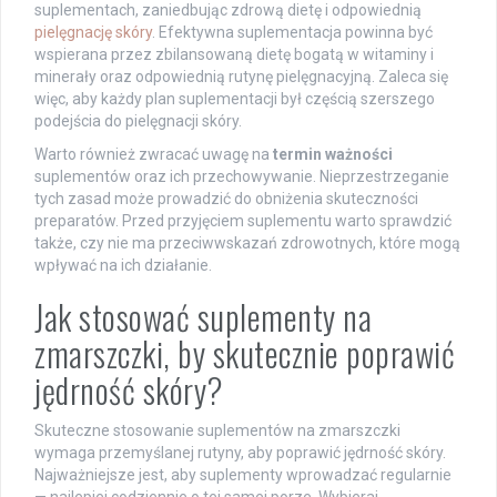
suplementach, zaniedbując zdrową dietę i odpowiednią
pielęgnację skóry
. Efektywna suplementacja powinna być
wspierana przez zbilansowaną dietę bogatą w witaminy i
minerały oraz odpowiednią rutynę pielęgnacyjną. Zaleca się
więc, aby każdy plan suplementacji był częścią szerszego
podejścia do pielęgnacji skóry.
Warto również zwracać uwagę na
termin ważności
suplementów oraz ich przechowywanie. Nieprzestrzeganie
tych zasad może prowadzić do obniżenia skuteczności
preparatów. Przed przyjęciem suplementu warto sprawdzić
także, czy nie ma przeciwwskazań zdrowotnych, które mogą
wpływać na ich działanie.
Jak stosować suplementy na
zmarszczki, by skutecznie poprawić
jędrność skóry?
Skuteczne stosowanie suplementów na zmarszczki
wymaga przemyślanej rutyny, aby poprawić jędrność skóry.
Najważniejsze jest, aby suplementy wprowadzać regularnie
— najlepiej codziennie o tej samej porze. Wybieraj