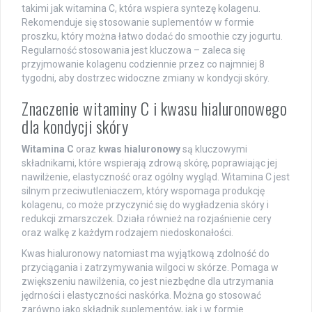
takimi jak witamina C, która wspiera syntezę kolagenu.
Rekomenduje się stosowanie suplementów w formie
proszku, który można łatwo dodać do smoothie czy jogurtu.
Regularność stosowania jest kluczowa – zaleca się
przyjmowanie kolagenu codziennie przez co najmniej 8
tygodni, aby dostrzec widoczne zmiany w kondycji skóry.
Znaczenie witaminy C i kwasu hialuronowego
dla kondycji skóry
Witamina C
oraz
kwas hialuronowy
są kluczowymi
składnikami, które wspierają zdrową skórę, poprawiając jej
nawilżenie, elastyczność oraz ogólny wygląd. Witamina C jest
silnym przeciwutleniaczem, który wspomaga produkcję
kolagenu, co może przyczynić się do wygładzenia skóry i
redukcji zmarszczek. Działa również na rozjaśnienie cery
oraz walkę z każdym rodzajem niedoskonałości.
Kwas hialuronowy natomiast ma wyjątkową zdolność do
przyciągania i zatrzymywania wilgoci w skórze. Pomaga w
zwiększeniu nawilżenia, co jest niezbędne dla utrzymania
jędrności i elastyczności naskórka. Można go stosować
zarówno jako składnik suplementów, jak i w formie