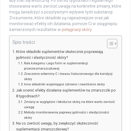
aby stać się widoczną. Po ośmiu tygodniach regularnego
stosowania warto zwrócić uwagę na konkretne zmiany, które
mogą świadczyć o pozytywnym wpływie tych substancji.
Zrozumienie, które składniki są najważniejsze oraz jak
monitorować efekty ich działania, pomoże Ci w osiągnięciu
zamierzonych rezultatów w
pielęgnacji skóry
.
Spis treści
Które składniki suplementów skutecznie poprawiają
jędrność i elastyczność skóry?
Rola kolagenu i jego form w suplementacji
przeciwzmarszczkowej
Znaczenie witaminy C i kwasu hialuronowego dla kondycji
skóry
Inne składniki wspierające zdrowie i nawilżenie skóry
Jak ocenić efekty działania suplementów na zmarszczki po
8 tygodniach?
Zmiany w wyglądzie i teksturze skóry, na które warto zwrócić
uwagę
Metody monitorowania poprawy jędrności i elastyczności
skóry
Na co zwrócić uwagę, by zwiększyć skuteczność
suplementacji zmarszczkowej?