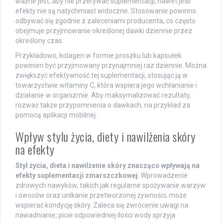
ważne jest, aby nie przerywać suplementacji, nawet jeśli
efekty nie są natychmiast widoczne. Stosowanie powinno
odbywać się zgodnie z zaleceniami producenta, co często
obejmuje przyjmowanie określonej dawki dziennie przez
określony czas.
Przykładowo, kolagen w formie proszku lub kapsułek
powinien być przyjmowany przynajmniej raz dziennie. Można
zwiększyć efektywność tej suplementacji, stosując ją w
towarzystwie witaminy C, która wspiera jego wchłanianie i
działanie w organizmie. Aby maksymalizować rezultaty,
rozważ także przypomnienia o dawkach, na przykład za
pomocą aplikacji mobilnej.
Wpływ stylu życia, diety i nawilżenia skóry
na efekty
Styl życia, dieta i nawilżenie skóry znacząco wpływają na
efekty suplementacji zmarszczkowej
. Wprowadzenie
zdrowych nawyków, takich jak regularne spożywanie warzyw
i owoców oraz unikanie przetworzonej żywności, może
wspierać kondycję skóry. Zaleca się zwrócenie uwagi na
nawadnianie; picie odpowiedniej ilości wody sprzyja