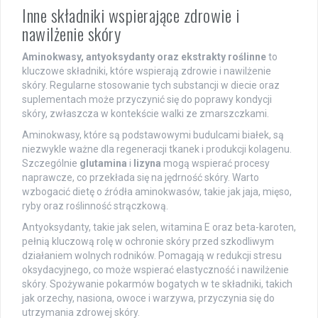
Inne składniki wspierające zdrowie i
nawilżenie skóry
Aminokwasy, antyoksydanty oraz ekstrakty roślinne
to
kluczowe składniki, które wspierają zdrowie i nawilżenie
skóry. Regularne stosowanie tych substancji w diecie oraz
suplementach może przyczynić się do poprawy kondycji
skóry, zwłaszcza w kontekście walki ze zmarszczkami.
Aminokwasy, które są podstawowymi budulcami białek, są
niezwykle ważne dla regeneracji tkanek i produkcji kolagenu.
Szczególnie
glutamina
i
lizyna
mogą wspierać procesy
naprawcze, co przekłada się na jędrność skóry. Warto
wzbogacić dietę o źródła aminokwasów, takie jak jaja, mięso,
ryby oraz roślinność strączkową.
Antyoksydanty, takie jak selen, witamina E oraz beta-karoten,
pełnią kluczową rolę w ochronie skóry przed szkodliwym
działaniem wolnych rodników. Pomagają w redukcji stresu
oksydacyjnego, co może wspierać elastyczność i nawilżenie
skóry. Spożywanie pokarmów bogatych w te składniki, takich
jak orzechy, nasiona, owoce i warzywa, przyczynia się do
utrzymania zdrowej skóry.