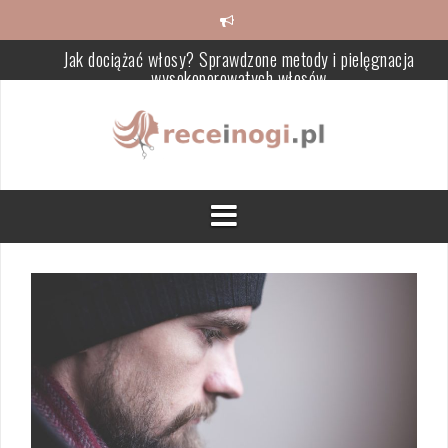
Skip
Jak dociążać włosy? Sprawdzone metody i pielęgnacja
to
wysokoporowatych włosów
content
Krem ze śluzu ślimaka – co warto wiedzieć i jak wybrać najlepsz
Makijaż natryskowy – trwałość, technika i zalety dla skóry
Cytryna w pielęgnacji skóry – właściwości i domowe przepisy
Jak skutecznie rozjaśnić włosy po nieudanym farbowaniu?
Jak efektywnie zapuszczać włosy: Porady i pielęgnacja krok po
kroku