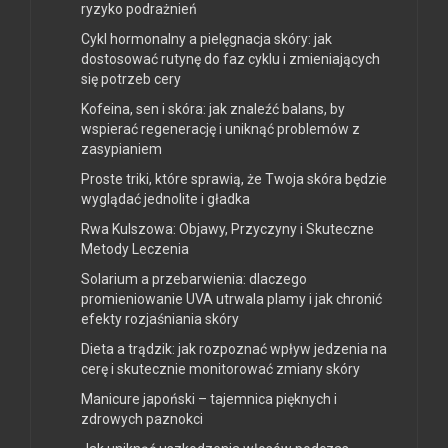
ryzyko podrażnień
Cykl hormonalny a pielęgnacja skóry: jak
dostosować rutynę do faz cyklu i zmieniających
się potrzeb cery
Kofeina, sen i skóra: jak znaleźć balans, by
wspierać regenerację i uniknąć problemów z
zasypianiem
Proste triki, które sprawią, że Twoja skóra będzie
wyglądać jednolite i gładka
Rwa Kulszowa: Objawy, Przyczyny i Skuteczne
Metody Leczenia
Solarium a przebarwienia: dlaczego
promieniowanie UVA utrwala plamy i jak chronić
efekty rozjaśniania skóry
Dieta a trądzik: jak rozpoznać wpływ jedzenia na
cerę i skutecznie monitorować zmiany skóry
Manicure japoński – tajemnica pięknych i
zdrowych paznokci