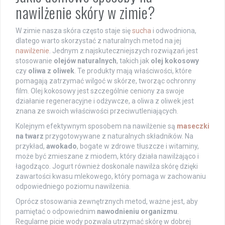
nawilżenie skóry w zimie?
W zimie nasza skóra często staje się
sucha
i odwodniona,
dlatego warto skorzystać z naturalnych metod na jej
nawilżenie
. Jednym z najskuteczniejszych rozwiązań jest
stosowanie
olejów naturalnych
, takich jak
olej kokosowy
czy
oliwa z oliwek
. Te produkty mają właściwości, które
pomagają zatrzymać wilgoć w skórze, tworząc ochronny
film. Olej kokosowy jest szczególnie ceniony za swoje
działanie regeneracyjne i odżywcze, a oliwa z oliwek jest
znana ze swoich właściwości przeciwutleniających.
Kolejnym efektywnym sposobem na nawilżenie są
maseczki
na twarz
przygotowywane z naturalnych składników. Na
przykład,
awokado
, bogate w zdrowe tłuszcze i witaminy,
może być zmieszane z miodem, który działa nawilżająco i
łagodząco. Jogurt również doskonale nawilża skórę dzięki
zawartości kwasu mlekowego, który pomaga w zachowaniu
odpowiedniego poziomu nawilżenia.
Oprócz stosowania zewnętrznych metod, ważne jest, aby
pamiętać o odpowiednim
nawodnieniu organizmu
.
Regularne picie wody pozwala utrzymać skórę w dobrej