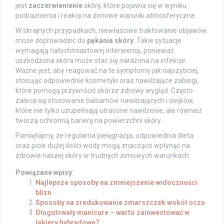
jest
zaczerwienienie
skóry, które pojawia się w wyniku
podrażnienia i reakcji na zimowe warunki atmosferyczne.
W skrajnych przypadkach, niewłaściwe traktowanie objawów
może doprowadzić do
pękania skóry
. Takie sytuacje
wymagają natychmiastowej interwencji, ponieważ
uszkodzona skóra może stać się narażona na infekcje.
Ważne jest, aby reagować na te symptomy jak najszybciej,
stosując odpowiednie kosmetyki oraz nawilżające zabiegi,
które pomogą przywrócić skórze zdrowy wygląd. Często
zaleca się stosowanie balsamów nawilżających i olejków,
które nie tylko uzupełniają utracone nawilżenie, ale również
tworzą ochronną barierę na powierzchni skóry.
Pamiętajmy, że regularna pielęgnacja, odpowiednia dieta
oraz picie dużej ilości wody mogą znacząco wpłynąć na
zdrowie naszej skóry w trudnych zimowych warunkach.
Powiązane wpisy:
Najlepsze sposoby na zmniejszenie widoczności
blizn
Sposoby na zredukowanie zmarszczek wokół oczu
Długotrwały manicure – warto zainwestować w
lakiery hybrydowe?