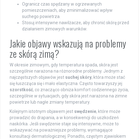
Ogranicz czas spędzany w ogrzewanych
pomieszczeniach, aby zminimalizować wpływ
suchego powietrza.
Stosuj intensywne nawilżacze, aby chronić skórę przed
działaniem zimowych warunków.
Jakie objawy wskazują na problemy
ze skórą zimą?
W okresie zimowym, gdy temperatura spada, skóra jest
szczególnie narażona na różnorodne problemy. Jednym z
najczęstszych objawów jest
suchej skóry
, która może stać
się łuszcząca się i mało elastyczna. Często towarzyszy jej
szorstkość
, co znacząco obniża komfort codziennego życia,
szczególnie w sytuacjach, gdy skóra jest narażona na zimne
powietrze lub nagłe zmiany temperatury.
Kolejnym istotnym objawem jest
swędzenie
, które może
prowadzić do drapania, a w konsekwencji do uszkodzeń
naskórka. Jeśli swędzenie staje się intensywne, może to
wskazywać na poważniejsze problemy, wymagające
konsultacji dermatologicznej. Ponadto, częstym zjawiskiem