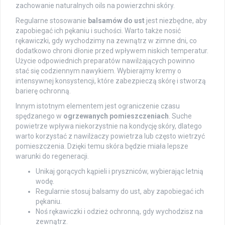
zachowanie naturalnych oils na powierzchni skóry.
Regularne stosowanie
balsamów do ust
jest niezbędne, aby
zapobiegać ich pękaniu i suchości. Warto także nosić
rękawiczki, gdy wychodzimy na zewnątrz w zimne dni, co
dodatkowo chroni dłonie przed wpływem niskich temperatur.
Użycie odpowiednich preparatów nawilżających powinno
stać się codziennym nawykiem. Wybierajmy kremy o
intensywnej konsystencji, które zabezpieczą skórę i stworzą
barierę ochronną.
Innym istotnym elementem jest ograniczenie czasu
spędzanego w
ogrzewanych pomieszczeniach
. Suche
powietrze wpływa niekorzystnie na kondycję skóry, dlatego
warto korzystać z nawilżaczy powietrza lub często wietrzyć
pomieszczenia. Dzięki temu skóra będzie miała lepsze
warunki do regeneracji.
Unikaj gorących kąpieli i pryszniców, wybierając letnią
wodę.
Regularnie stosuj balsamy do ust, aby zapobiegać ich
pękaniu.
Noś rękawiczki i odzież ochronną, gdy wychodzisz na
zewnątrz.