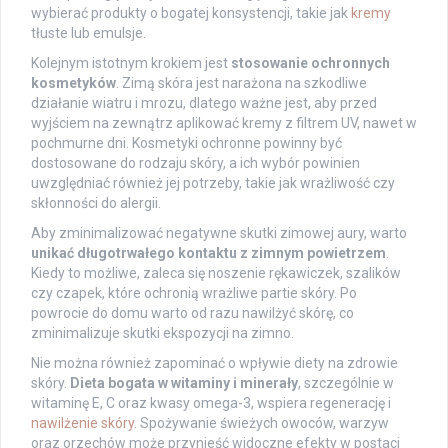
wybierać produkty o bogatej konsystencji, takie jak
kremy
tłuste lub emulsje.
Kolejnym istotnym krokiem jest
stosowanie ochronnych
kosmetyków
. Zimą skóra jest narażona na szkodliwe
działanie wiatru i mrozu, dlatego ważne jest, aby przed
wyjściem na zewnątrz aplikować kremy z filtrem UV, nawet w
pochmurne dni. Kosmetyki ochronne powinny być
dostosowane do rodzaju skóry, a ich wybór powinien
uwzględniać również jej potrzeby, takie jak wrażliwość czy
skłonności do alergii.
Aby zminimalizować negatywne skutki zimowej aury, warto
unikać długotrwałego kontaktu z zimnym powietrzem
.
Kiedy to możliwe, zaleca się noszenie rękawiczek, szalików
czy czapek, które ochronią wrażliwe partie skóry. Po
powrocie do domu warto od razu nawilżyć skórę, co
zminimalizuje skutki ekspozycji na zimno.
Nie można również zapominać o wpływie diety na zdrowie
skóry.
Dieta bogata w witaminy i minerały
, szczególnie w
witaminę E, C oraz kwasy omega-3, wspiera regenerację i
nawilżenie skóry
. Spożywanie świeżych owoców, warzyw
oraz orzechów może przynieść widoczne efekty w postaci