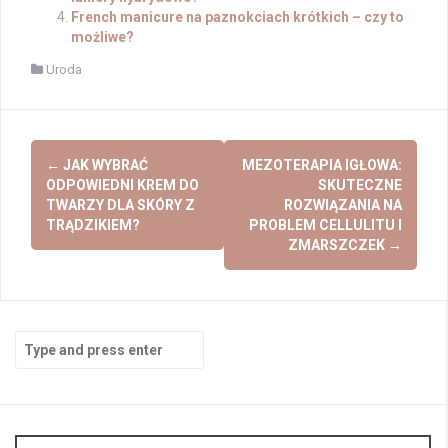
French manicure na paznokciach krótkich – czy to
możliwe?
Uroda
Post
←
JAK WYBRAĆ
MEZOTERAPIA IGŁOWA:
navigation
ODPOWIEDNI KREM DO
SKUTECZNE
TWARZY DLA SKÓRY Z
ROZWIĄZANIA NA
TRĄDZIKIEM?
PROBLEM CELLULITU I
ZMARSZCZEK
→
Search
for: