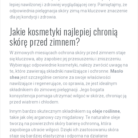
lepiej nawilżonej i zdrowiej wyglądającej cery. Pamiętajmy, że
odpowiednia pielęgnacja skóry zimą ma kluczowe znaczenie
dla jej kondycji i zdrowia.
Jakie kosmetyki najlepiej chronią
skórę przed zimnem?
W zimowych miesiącach ochrona skóry przed zimnem staje
się kluczowa, aby zapobiec jej przesuszeniu i zniszczeniu.
Wybierając odpowiednie kosmetyki, należy zwrócić uwagę na
te, które zawierają składniki nawilżające i ochronne.
Masło
shea
jest szczególnie cenione za swoje właściwości
nawilżające i regenerujące, co sprawia, że jest idealnym
składnikiem do zimowej pielęgnacji. Jego bogata
konsystencja pomaga utrzymać wilgoć w skórze, chroniąc ją
przed wiatrem i chłodem.
Innym bardzo skutecznym składnikiem są
oleje roślinne
,
takie jak olej arganowy czy migdałowy. Te naturalne oleje
tworzą na powierzchni skóry barierę ochronną, która
zapobiega utracie wilgoci. Dzięki ich zastosowaniu skóra
staje się bardziej elastyczna i odporna na działanie