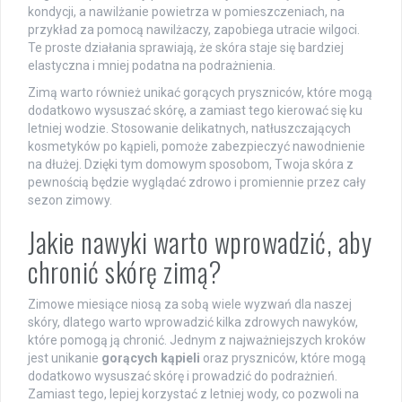
kondycji, a nawilżanie powietrza w pomieszczeniach, na
przykład za pomocą nawilżaczy, zapobiega utracie wilgoci.
Te proste działania sprawiają, że skóra staje się bardziej
elastyczna i mniej podatna na podrażnienia.
Zimą warto również unikać gorących pryszniców, które mogą
dodatkowo wysuszać skórę, a zamiast tego kierować się ku
letniej wodzie. Stosowanie delikatnych, natłuszczających
kosmetyków po kąpieli, pomoże zabezpieczyć nawodnienie
na dłużej. Dzięki tym domowym sposobom, Twoja skóra z
pewnością będzie wyglądać zdrowo i promiennie przez cały
sezon zimowy.
Jakie nawyki warto wprowadzić, aby
chronić skórę zimą?
Zimowe miesiące niosą za sobą wiele wyzwań dla naszej
skóry, dlatego warto wprowadzić kilka zdrowych nawyków,
które pomogą ją chronić. Jednym z najważniejszych kroków
jest unikanie
gorących kąpieli
oraz pryszniców, które mogą
dodatkowo wysuszać skórę i prowadzić do podrażnień.
Zamiast tego, lepiej korzystać z letniej wody, co pozwoli na