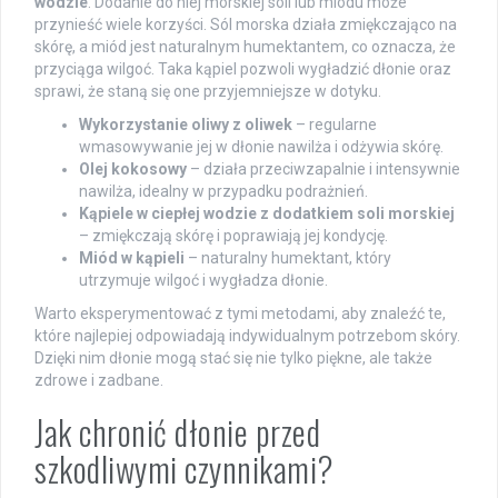
wodzie
. Dodanie do niej morskiej soli lub miodu może
przynieść wiele korzyści. Sól morska działa zmiękczająco na
skórę, a miód jest naturalnym humektantem, co oznacza, że
przyciąga wilgoć. Taka kąpiel pozwoli wygładzić dłonie oraz
sprawi, że staną się one przyjemniejsze w dotyku.
Wykorzystanie oliwy z oliwek
– regularne
wmasowywanie jej w dłonie nawilża i odżywia skórę.
Olej kokosowy
– działa przeciwzapalnie i intensywnie
nawilża, idealny w przypadku podrażnień.
Kąpiele w ciepłej wodzie z dodatkiem soli morskiej
– zmiękczają skórę i poprawiają jej kondycję.
Miód w kąpieli
– naturalny humektant, który
utrzymuje wilgoć i wygładza dłonie.
Warto eksperymentować z tymi metodami, aby znaleźć te,
które najlepiej odpowiadają indywidualnym potrzebom skóry.
Dzięki nim dłonie mogą stać się nie tylko piękne, ale także
zdrowe i zadbane.
Jak chronić dłonie przed
szkodliwymi czynnikami?