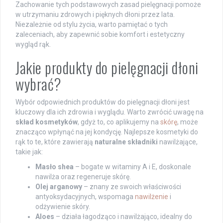
Zachowanie tych podstawowych zasad pielęgnacji pomoże
w utrzymaniu zdrowych i pięknych dłoni przez lata.
Niezależnie od stylu życia, warto pamiętać o tych
zaleceniach, aby zapewnić sobie komfort i estetyczny
wygląd rąk.
Jakie produkty do pielęgnacji dłoni
wybrać?
Wybór odpowiednich produktów do pielęgnacji dłoni jest
kluczowy dla ich zdrowia i wyglądu. Warto zwrócić uwagę na
skład kosmetyków
, gdyż to, co aplikujemy na
skórę
, może
znacząco wpłynąć na jej kondycję. Najlepsze kosmetyki do
rąk to te, które zawierają
naturalne składniki
nawilżające,
takie jak:
Masło shea
– bogate w witaminy A i E, doskonale
nawilża oraz regeneruje skórę.
Olej arganowy
– znany ze swoich właściwości
antyoksydacyjnych, wspomaga
nawilżenie
i
odżywienie skóry.
Aloes
– działa łagodząco i nawilżająco, idealny do