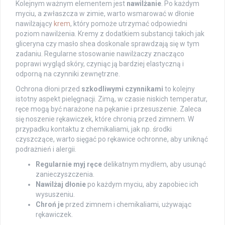
Kolejnym ważnym elementem jest
nawilżanie
. Po każdym
myciu, a zwłaszcza w zimie, warto wsmarować w dłonie
nawilżający
krem
, który pomoże utrzymać odpowiedni
poziom nawilżenia. Kremy z dodatkiem substancji takich jak
gliceryna czy masło shea doskonale sprawdzają się w tym
zadaniu. Regularne stosowanie nawilżaczy znacząco
poprawi wygląd skóry, czyniąc ją bardziej elastyczną i
odporną na czynniki zewnętrzne.
Ochrona dłoni przed
szkodliwymi czynnikami
to kolejny
istotny aspekt pielęgnacji. Zimą, w czasie niskich temperatur,
ręce mogą być narażone na pękanie i przesuszenie. Zaleca
się noszenie rękawiczek, które chronią przed zimnem. W
przypadku kontaktu z chemikaliami, jak np. środki
czyszczące, warto sięgać po rękawice ochronne, aby uniknąć
podrażnień i alergii.
Regularnie myj ręce
delikatnym mydłem, aby usunąć
zanieczyszczenia.
Nawilżaj dłonie
po każdym myciu, aby zapobiec ich
wysuszeniu.
Chroń je
przed zimnem i chemikaliami, używając
rękawiczek.