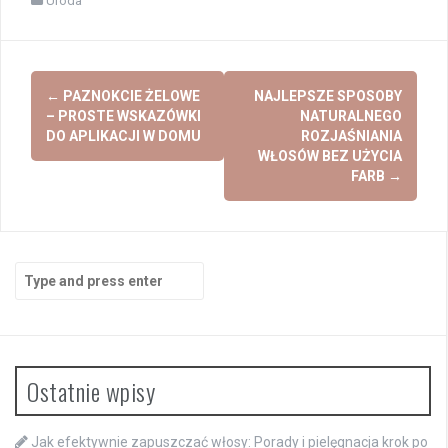
Uroda
Post
←
PAZNOKCIE ŻELOWE
NAJLEPSZE SPOSOBY
navigation
– PROSTE WSKAZÓWKI
NATURALNEGO
DO APLIKACJI W DOMU
ROZJAŚNIANIA
WŁOSÓW BEZ UŻYCIA
FARB
→
Search
for:
Ostatnie wpisy
Jak efektywnie zapuszczać włosy: Porady i pielęgnacja krok po