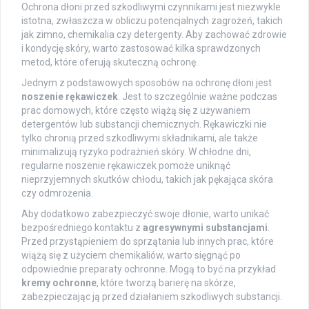
Ochrona dłoni przed szkodliwymi czynnikami jest niezwykle
istotna, zwłaszcza w obliczu potencjalnych zagrożeń, takich
jak zimno, chemikalia czy detergenty. Aby zachować zdrowie
i kondycję skóry, warto zastosować kilka sprawdzonych
metod, które oferują skuteczną ochronę.
Jednym z podstawowych sposobów na ochronę dłoni jest
noszenie rękawiczek
. Jest to szczególnie ważne podczas
prac domowych, które często wiążą się z używaniem
detergentów lub substancji chemicznych. Rękawiczki nie
tylko chronią przed szkodliwymi składnikami, ale także
minimalizują ryzyko podrażnień skóry. W chłodne dni,
regularne noszenie rękawiczek pomoże uniknąć
nieprzyjemnych skutków chłodu, takich jak pękająca skóra
czy odmrożenia.
Aby dodatkowo zabezpieczyć swoje dłonie, warto unikać
bezpośredniego kontaktu z
agresywnymi substancjami
.
Przed przystąpieniem do sprzątania lub innych prac, które
wiążą się z użyciem chemikaliów, warto sięgnąć po
odpowiednie preparaty ochronne. Mogą to być na przykład
kremy ochronne
, które tworzą barierę na skórze,
zabezpieczając ją przed działaniem szkodliwych substancji.