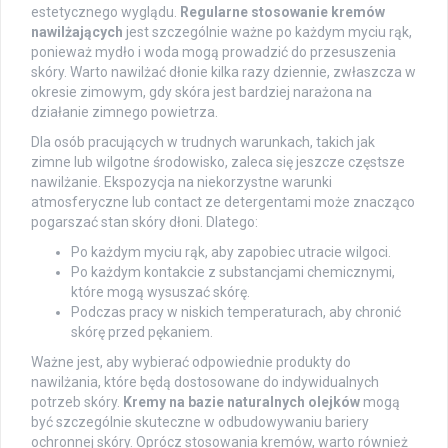
estetycznego wyglądu.
Regularne stosowanie kremów
nawilżających
jest szczególnie ważne po każdym myciu rąk,
ponieważ mydło i woda mogą prowadzić do przesuszenia
skóry. Warto nawilżać dłonie kilka razy dziennie, zwłaszcza w
okresie zimowym, gdy skóra jest bardziej narażona na
działanie zimnego powietrza.
Dla osób pracujących w trudnych warunkach, takich jak
zimne lub wilgotne środowisko, zaleca się jeszcze częstsze
nawilżanie. Ekspozycja na niekorzystne warunki
atmosferyczne lub contact ze detergentami może znacząco
pogarszać stan skóry dłoni. Dlatego:
Po każdym myciu rąk, aby zapobiec utracie wilgoci.
Po każdym kontakcie z substancjami chemicznymi,
które mogą wysuszać skórę.
Podczas pracy w niskich temperaturach, aby chronić
skórę przed pękaniem.
Ważne jest, aby wybierać odpowiednie produkty do
nawilżania, które będą dostosowane do indywidualnych
potrzeb skóry.
Kremy na bazie naturalnych olejków
mogą
być szczególnie skuteczne w odbudowywaniu bariery
ochronnej skóry. Oprócz stosowania kremów, warto również