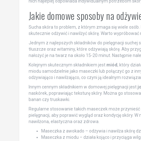
nich najlepiej odpowiada indywidualnym potrzebom skór
Jakie domowe sposoby na odżywi
Sucha skóra to problem, z którym zmaga się wiele osób. 
skutecznie odżywić i nawilżyć skórę. Warto wypróbować 
Jednym z najlepszych składników do pielęgnacji suchej s
tłuszcze oraz witaminy, które odżywiają skórę. Aby pr
nałożyć je na twarz na około 15-20 minut. Następnie nale
Kolejnym skutecznym składnikiem jest
miód
, który dzi
miodu samodzielnie jako maseczki lub połączyć go z inny
odżywiająco i nawilżająco, co czyni ją idealnym rozwiąz
Innym cennym składnikiem w domowej pielęgnacji jest
j
naskórek, poprawiając teksturę skóry. Można go stosowa
banan czy truskawki.
Regularne stosowanie takich maseczek może przynieść w
pielęgnacji, aby poprawić wygląd oraz kondycję skóry. W 
nawilżona, elastyczna oraz zdrowa.
Maseczka z awokado – odżywia i nawilża skórę d
Maseczka z miodu – działa kojąco i przyciąga wilg