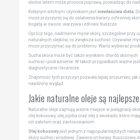
słońce latem może provoca poprawę, prowadząc do nadmi
Kolejnym istotnym czynnikiem jest
niewłaściwa dieta
. D
może przyczynić się do osłabienia bariery ochronnej skó
bogatą w owoce, warzywa i zdrowe tłuszcze.
Oprócz tego, nadmierne mycie skóry, szczególnie przy u
naturalnych olejków, co zwiększa suchość. Używanie myd
może przyczyniać się do problemu. Warto wybierać produ
Sucha skóra może być także wynikiem chorób skórnych.
suchość i podrażnienie. W takich przypadkach ważne jes
diagnostyczne i lecznicze.
Znajomość tych przyczyn pozwala lepiej zrozumieć, jak db
nawilżony wygląd.
Jakie naturalne oleje są najlepsz
Naturalne oleje zajmują ważne miejsce w pielęgnacji skóry
olej kokosowy, olej jojoba oraz olej z awokado, które ma
ich zaletom oraz zastosowaniom.
Olej kokosowy
jest jednym z najpopularniejszych natural
skóry suchej i wrażliwej. Zawiera on kwasy tłuszczowe, k