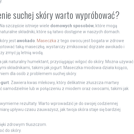
y.
enie suchej skóry warto wypróbować?
Na szczęście istnieje wiele
domowych sposobów
, które mogą
naturalne składniki, które są łatwo dostępne w naszych domach.
kóry jest
awokado
.
Maseczka
z tego owocu jest bogata w zdrowe
zygotować taką maseczkę, wystarczy zmiksować dojrzałe awokado i
ży zmyć ją letnią wodą.
ała jak naturalny humektant, przyciągając wilgoć do skóry. Można używać
mi składnikami, takimi jak jogurt. Maseczka miodowa działa kojąco,
aniem dla osób z problemem suchej skóry.
ogurt
. Zawiera kwas mlekowy, który delikatnie złuszcza martwy
ć samodzielnie lub w połączeniu z miodem oraz owocami, takimi jak
ymierne rezultaty. Warto wprowadzić je do swojej codziennej
miarę upływu czasu zauważysz, jak twoja skóra staje się bardziej
zięki zdrowym tłuszczom.
oć do skóry.