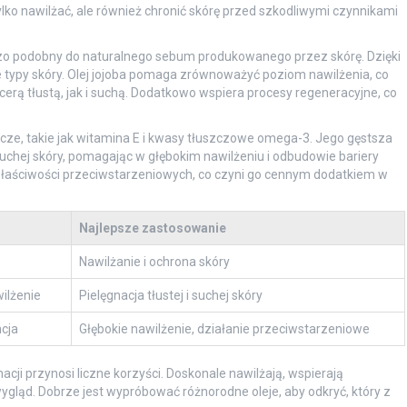
lko nawilżać, ale również chronić skórę przed szkodliwymi czynnikami
rdzo podobny do naturalnego sebum produkowanego przez skórę. Dzięki
 typy skóry. Olej jojoba pomaga zrównoważyć poziom nawilżenia, co
rą tłustą, jak i suchą. Dodatkowo wspiera procesy regeneracyjne, co
wcze, takie jak witamina E i kwasy tłuszczowe omega-3. Jego gęstsza
 suchej skóry, pomagając w głębokim nawilżeniu i odbudowie bariery
 właściwości przeciwstarzeniowych, co czyni go cennym dodatkiem w
Najlepsze zastosowanie
Nawilżanie i ochrona skóry
ilżenie
Pielęgnacja tłustej i suchej skóry
cja
Głębokie nawilżenie, działanie przeciwstarzeniowe
cji przynosi liczne korzyści. Doskonale nawilżają, wspierają
gląd. Dobrze jest wypróbować różnorodne oleje, aby odkryć, który z