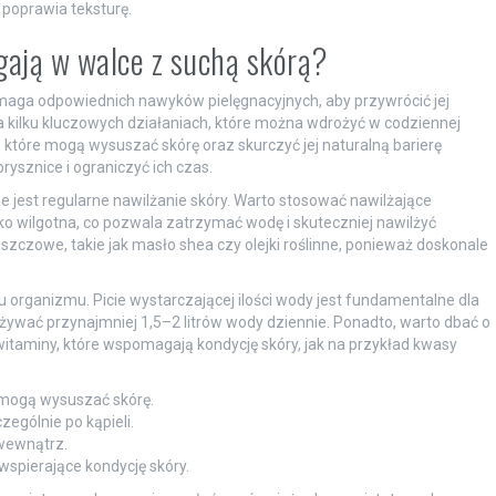
poprawia teksturę.
gają w walce z suchą skórą?
aga odpowiednich nawyków pielęgnacyjnych, aby przywrócić jej
a kilku kluczowych działaniach, które można wdrożyć w codziennej
, które mogą wysuszać skórę oraz skurczyć jej naturalną barierę
rysznice i ograniczyć ich czas.
jest regularne nawilżanie skóry. Warto stosować nawilżające
ekko wilgotna, co pozwala zatrzymać wodę i skuteczniej nawilżyć
łuszczowe, takie jak masło shea czy olejki roślinne, ponieważ doskonale
rganizmu. Picie wystarczającej ilości wody jest fundamentalne dla
ożywać przynajmniej 1,5–2 litrów wody dziennie. Ponadto, warto dbać o
witaminy, które wspomagają kondycję skóry, jak na przykład kwasy
e mogą wysuszać skórę.
zególnie po kąpieli.
 wewnątrz.
wspierające kondycję skóry.