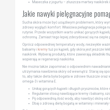
Maseczka z jogurtu – złuszcza martwy naskórek i 
Jakie nawyki pielęgnacyjne poma
Sucha skóra może być uciążliwym problemem, który wym
zdrowy wygląd i komfort. Właściwa pielęgnacja polega n
rutynie. Przede wszystkim warto unikać gorących kąpieli
ochronną. Zamiast tego lepiej zdecydować się na ciepłe p
Oprócz odpowiedniej temperatury wody, niezwykle ważne 
balsamy i
kremy
tuż po kąpieli, gdy skóra jest jeszcze l
naskórek. Wybieraj produkty, które zawierają składniki t
wspierają w regeneracji naskórka.
Nie można także zapominać o odpowiednim nawadnianiu o
utrzymania nawilżenia skóry od wewnątrz. Staraj się sp
to, aby także dieta była bogata w zdrowe tłuszcze oraz 
omega-3 i witamina E.
Unikaj gorących kąpieli i długich pryszniców, któr
Regularnie stosuj nawilżające kremy i balsamy, szc
Pij odpowiednią ilość wody, aby nawilżyć skórę od
Dbaj o zdrową dietę bogatą w witaminy i minerały 