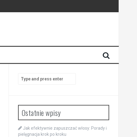
Search
for:
Ostatnie wpisy
Jak efektywnie zapuszczać włosy: Porady i
pielęgnacja krok po kroku