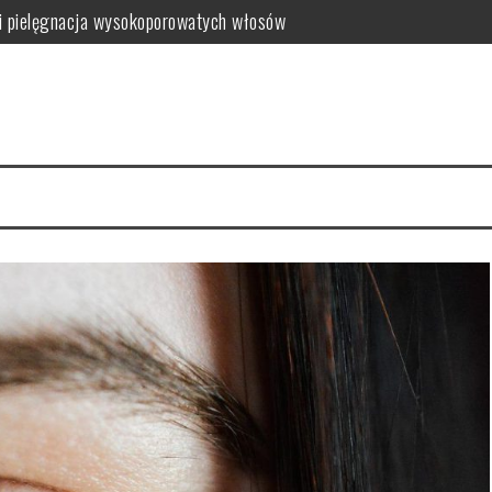
ć i jak wybrać najlepszy?
 zalety dla skóry
i i domowe przepisy
anym farbowaniu?
i pielęgnacja krok po kroku