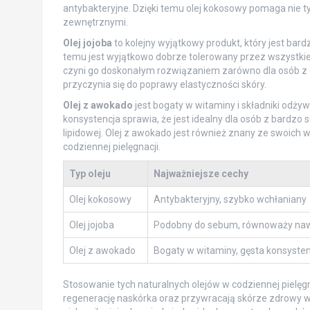
antybakteryjne. Dzięki temu olej kokosowy pomaga nie ty
zewnętrznymi.
Olej jojoba
to kolejny wyjątkowy produkt, który jest ba
temu jest wyjątkowo dobrze tolerowany przez wszystkie
czyni go doskonałym rozwiązaniem zarówno dla osób z ce
przyczynia się do poprawy elastyczności skóry.
Olej z awokado
jest bogaty w witaminy i składniki odży
konsystencja sprawia, że jest idealny dla osób z bardzo
lipidowej. Olej z awokado jest również znany ze swoich
codziennej pielęgnacji.
Typ oleju
Najważniejsze cechy
Olej kokosowy
Antybakteryjny, szybko wchłaniany
Olej jojoba
Podobny do sebum, równoważy naw
Olej z awokado
Bogaty w witaminy, gęsta konsysten
Stosowanie tych naturalnych olejów w codziennej pielęgna
regenerację naskórka oraz przywracają skórze zdrowy wy