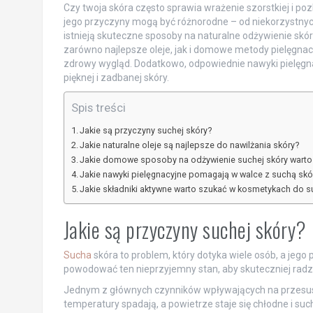
Czy twoja skóra często sprawia wrażenie szorstkiej i po
jego przyczyny mogą być różnorodne – od niekorzystny
istnieją skuteczne sposoby na naturalne odżywienie skóry
zarówno najlepsze oleje, jak i domowe metody pielęgnacyj
zdrowy wygląd. Dodatkowo, odpowiednie nawyki pielęgn
pięknej i zadbanej skóry.
Spis treści
Jakie są przyczyny suchej skóry?
Jakie naturalne oleje są najlepsze do nawilżania skóry?
Jakie domowe sposoby na odżywienie suchej skóry wart
Jakie nawyki pielęgnacyjne pomagają w walce z suchą skó
Jakie składniki aktywne warto szukać w kosmetykach do s
Jakie są przyczyny suchej skóry?
Sucha
skóra to problem, który dotyka wiele osób, a je
powodować ten nieprzyjemny stan, aby skuteczniej radzi
Jednym z głównych czynników wpływających na przesus
temperatury spadają, a powietrze staje się chłodne i suc