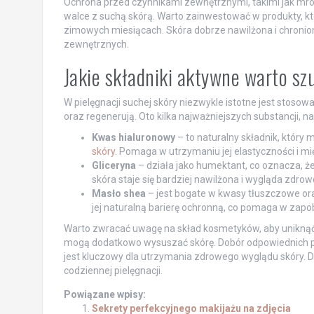
Ochrona przed czynnikami zewnętrznymi, takimi jak mróz,
walce z suchą skórą. Warto zainwestować w produkty, któ
zimowych miesiącach. Skóra dobrze nawilżona i chronion
zewnętrznych.
Jakie składniki aktywne warto s
W pielęgnacji suchej skóry niezwykle istotne jest stoso
oraz regenerują. Oto kilka najważniejszych substancji, 
Kwas hialuronowy
– to naturalny składnik, który
skóry
. Pomaga w utrzymaniu jej elastyczności i mi
Gliceryna
– działa jako humektant, co oznacza, że
skóra staje się bardziej nawilżona i wygląda zdrow
Masło shea
– jest bogate w kwasy tłuszczowe oraz
jej naturalną barierę ochronną, co pomaga w zapo
Warto zwracać uwagę na skład kosmetyków, aby uniknąć t
mogą dodatkowo wysuszać skórę. Dobór odpowiednich pr
jest kluczowy dla utrzymania zdrowego wyglądu skóry. 
codziennej pielęgnacji.
Powiązane wpisy:
Sekrety perfekcyjnego makijażu na zdjęcia