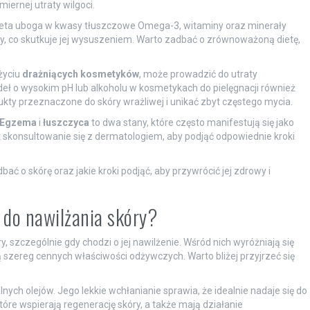
ernej utraty wilgoci.
ieta uboga w kwasy tłuszczowe Omega-3, witaminy oraz minerały
ry, co skutkuje jej wysuszeniem. Warto zadbać o zrównoważoną dietę,
życiu
drażniących kosmetyków
, może prowadzić do utraty
eł o wysokim pH lub alkoholu w kosmetykach do pielęgnacji również
kty przeznaczone do skóry wrażliwej i unikać zbyt częstego mycia.
Egzema
i
łuszczyca
to dwa stany, które często manifestują się jako
t skonsultowanie się z dermatologiem, aby podjąć odpowiednie kroki
ać o skórę oraz jakie kroki podjąć, aby przywrócić jej zdrowy i
e do nawilżania skóry?
, szczególnie gdy chodzi o jej nawilżenie. Wśród nich wyróżniają się
ją szereg cennych właściwości odżywczych. Warto bliżej przyjrzeć się
nych olejów. Jego lekkie wchłanianie sprawia, że idealnie nadaje się do
tóre wspierają regenerację skóry, a także mają działanie