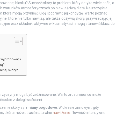
zbawionej blasku? Suchość skóry to problem, który dotyka wiele osób, a
ch warunków atmosferycznych po niewłaściwą dietę. Na szczęście
, które mogą przynieść ulgę i poprawić jej kondycję. Warto poznać
ne, które nie tylko nawilżą, ale także odżywią skórę, przywracając jej
acyjne oraz składniki aktywne w kosmetykach mogą stanowić klucz do
o wypróbować?
rą?
uchej skóry?
go przyczyny mogą być zróżnicowane. Warto zrozumieć, co może
ć sobie z dolegliwościami.
zenie skóry są
zmiany pogodowe
. W okresie zimowym, gdy
he, skóra może stracić naturalne
nawilżenie
. Również intensywne