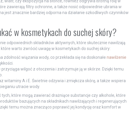
 wiatr, czy ekspozycja na słońce, również odgrywa istotną rolę w
re zawierają filtry ochronne, a także nosić odpowiednie ubrania w
a jest znacznie bardziej odporna na działanie szkodliwych czynników
zukać w kosmetykach do suchej skóry?
wanie odpowiednich składników aktywnych, które skutecznie nawilżają
na które warto zwrócić uwagę w kosmetykach do suchej skóry:
 ma zdolność wiązania wody, co przekłada się na doskonałe
nawilżenie
ękkości.
 przyciąga wilgoć z otoczenia i zatrzymuje ją w skórze. Dzięki temu
o.
 witaminy A i E. Świetnie odżywia i zmiękcza skórę, a także wspiera
bieganiu utracie wody.
ych, które mogą zawierać drażniące substancje czy alkohole, które
oduktów bazujących na składnikach nawilżających i regenerujących
Dzięki temu można znacząco poprawić jej kondycję oraz komfort w