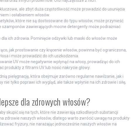
ienia oraz innych problemów. Oto najczęstsze z nich:
kluczowe, ale zbyt duża częstotliwość może prowadzić do usunięcia
eniem i osłabieniem włosów.
tyków, które nie są dostosowane do typu włosów, może przynieść
anie szamponów zawierających mocne detergenty może podrażniać
 dla ich zdrowia. Pominięcie odżywki lub maski do włosów może
.
rąco, jak prostowanie czy kręcenie włosów, powinna być ograniczona,
łosa i może prowadzić do ich uszkodzenia.
wanie UV może negatywnie wpłynąć na włosy, prowadząc do ich
 produkty z filtrami UV lub nosić nakrycie głowy.
ą pielęgnację, która obejmuje zarówno regularne nawilżanie, jak i
e tylko poprawi ich wygląd, ale także wpłynie na ich zdrowie i siłę,
ajlepsze dla zdrowych włosów?
aby skupić się na tych, które nie zawierają szkodliwych substancji
a zdrowie naszych włosów, dlatego warto zwrócić uwagę na produkty
lizować fryzury, nie narażając jednocześnie naszych włosów na