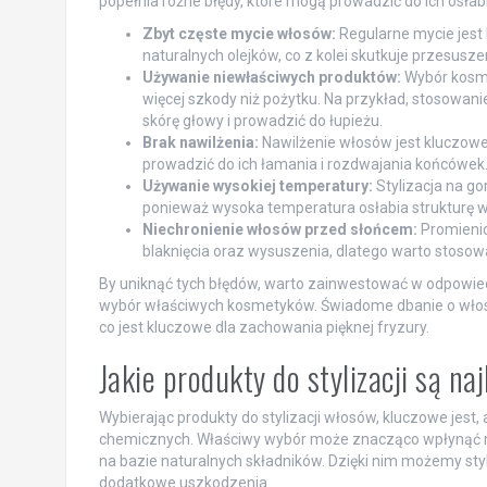
popełnia różne błędy, które mogą prowadzić do ich osłab
Zbyt częste mycie włosów:
Regularne mycie jest 
naturalnych olejków, co z kolei skutkuje przesusz
Używanie niewłaściwych produktów:
Wybór kosme
więcej szkody niż pożytku. Na przykład, stosow
skórę głowy i prowadzić do łupieżu.
Brak nawilżenia:
Nawilżenie włosów jest kluczowe
prowadzić do ich łamania i rozdwajania końcówek
Używanie wysokiej temperatury:
Stylizacja na go
ponieważ wysoka temperatura osłabia strukturę w
Niechronienie włosów przed słońcem:
Promienio
blaknięcia oraz wysuszenia, dlatego warto stosować
By uniknąć tych błędów, warto zainwestować w odpowiedni
wybór właściwych kosmetyków. Świadome dbanie o włosy ni
co jest kluczowe dla zachowania pięknej fryzury.
Jakie produkty do stylizacji są n
Wybierając produkty do stylizacji włosów, kluczowe jest, 
chemicznych. Właściwy wybór może znacząco wpłynąć n
na bazie naturalnych składników. Dzięki nim możemy sty
dodatkowe uszkodzenia.