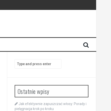
Search
for:
Ostatnie wpisy
Jak efektywnie zapuszczać włosy: Porady i
pielęgnacja krok po kroku