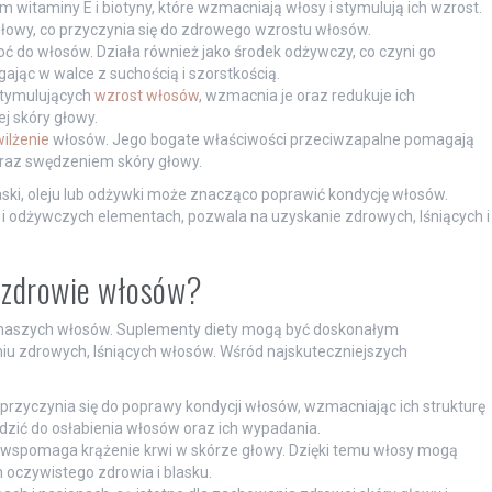
m witaminy E i biotyny, które wzmacniają włosy i stymulują ich wzrost.
łowy, co przyczynia się do zdrowego wzrostu włosów.
oć do włosów. Działa również jako środek odżywczy, co czyni go
jąc w walce z suchością i szorstkością.
stymulujących
wzrost włosów
, wzmacnia je oraz redukuje ich
 skóry głowy.
ilżenie
włosów. Jego bogate właściwości przeciwzapalne pomagają
raz swędzeniem skóry głowy.
ski, oleju lub odżywki może znacząco poprawić kondycję włosów.
h i odżywczych elementach, pozwala na uzyskanie zdrowych, lśniących i
ą zdrowie włosów?
 naszych włosów. Suplementy diety mogą być doskonałym
u zdrowych, lśniących włosów. Wśród najskuteczniejszych
przyczynia się do poprawy kondycji włosów, wzmacniając ich strukturę
dzić do osłabienia włosów oraz ich wypadania.
ry wspomaga krążenie krwi w skórze głowy. Dzięki temu włosy mogą
ch oczywistego zdrowia i blasku.