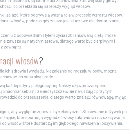
ch i nasionach, są istotne dla zachowania zdrowej skóry głowy i
chości, co przekłada się na lepszy wygląd włosów.
ynk i żelazo, które odgrywają ważną rolę w procesie wzrostu włosów.
niu włosów, podczas gdy żelazo jest kluczowe dla dostarczania
czeniu z odpowiednim stylem życia i zbilansowaną dietą, może
 nie zawsze są natychmiastowe, dlatego warto być cierpliwym i
 z zewnątrz.
nacji włosów
?
a ich zdrowia i wyglądu. Niezależnie od rodzaju włosów, można
chować ich naturalną urodę.
wą każdej rutyny pielęgnacyjnej. Należy używać szamponu
ąć nadmiar sebum i zanieczyszczeń, nie naruszając przy tym
prowadzić do przesuszenia, dlatego warto znaleźć równowagę, myjąc
ilgoci, aby wyglądać zdrowo i być elastyczne. Stosowanie odżywek po
ilżające, które pomogą wygładzić włosy i ułatwić ich rozczesywanie.
o włosów, które dostarczą im głębokiego nawilżenia i odżywienia.