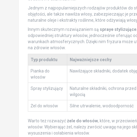
Jednym z najpopularniejszych rodzajów produktów do sty
objętości, ale także nawilża włosy, zabezpieczając je p
naturalne oleje i ekstrakty roślinne, które odżywiają włosy
Innym skutecznym rozwiązaniem są
spraye stylizujące
odpowiedniej struktury włosów, jednocześnie oferując oc
warunkach atmosferycznych. Dzięki nim fryzura może ut
na zdrowie włosów.
Typ produktu
Najważniejsze cechy
Pianka do
Nawilżające składniki, dodatek obję
włosów
Spray stylizujący
Naturalne składniki, ochrona przed
wilgocią
Żel do włosów
Silne utrwalenie, wodoodporność
Warto też rozważyć
żele do włosów
, które, w przeciwie
włosów. Wybierając żel, należy zwrócić uwagę na jego skł
wysuszenia i osłabienia włosów.