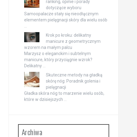
ranking, opinie i porady
dotyczące wyboru
Samoopalacze stały się nieodłącznym
elementem pielęgnacji skóry dla wielu osób
…
Krok po kroku: delikatny
manicure z geometrycznym
wzorem na małym palcu
Marzysz o eleganckim i subtelnym
manicure, który przyciągnie wzrok?
Delikatny …
Skuteczne metody na gładką
skórę nóg: Poradnik golenia i
pielęgnacji
Gładka skóra nóg to marzenie wielu osób,
które w dzisiejszych …
Archiwa