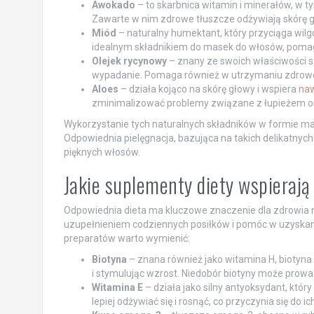
Awokado
– to skarbnica witamin i minerałów, w ty
Zawarte w nim zdrowe tłuszcze odżywiają skórę g
Miód
– naturalny humektant, który przyciąga wilg
idealnym składnikiem do masek do włosów, pomaga
Olejek rycynowy
– znany ze swoich właściwości 
wypadanie. Pomaga również w utrzymaniu zdrowej
Aloes
– działa kojąco na skórę głowy i wspiera
naw
zminimalizować problemy związane z łupieżem o
Wykorzystanie tych naturalnych składników w formie ma
Odpowiednia pielęgnacja, bazująca na takich delikatnyc
pięknych włosów.
Jakie suplementy diety wspieraj
Odpowiednia dieta ma kluczowe znaczenie dla zdrowia
uzupełnieniem codziennych posiłków i pomóc w uzyskani
preparatów warto wymienić:
Biotyna
– znana również jako witamina H, biotyna 
i stymulując wzrost. Niedobór biotyny może prowa
Witamina E
– działa jako silny antyoksydant, któ
lepiej odżywiać się i rosnąć, co przyczynia się do i