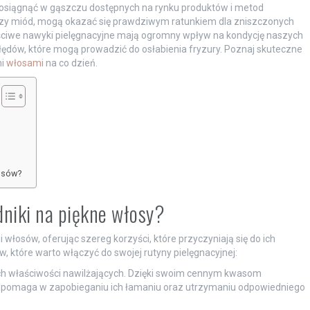
je osiągnąć w gąszczu dostępnych na rynku produktów i metod
wy czy miód, mogą okazać się prawdziwym ratunkiem dla zniszczonych
ściwe nawyki pielęgnacyjne mają ogromny wpływ na kondycję naszych
dów, które mogą prowadzić do osłabienia fryzury. Poznaj skuteczne
mi
włosami
na co dzień.
łosów?
dniki na piękne włosy?
 włosów, oferując szereg korzyści, które przyczyniają się do ich
, które warto włączyć do swojej rutyny pielęgnacyjnej:
ch właściwości nawilżających. Dzięki swoim cennym kwasom
o pomaga w zapobieganiu ich łamaniu oraz utrzymaniu odpowiedniego