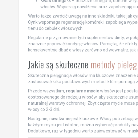
Kwas omega-3
– tłuszcze omega-3, obecne w ryba
włosów. Wspierają nawilżenie oraz zapobiegają su
Warto także zwrócić uwagę na inne składniki, takie jak c
Cynk wspomaga regenerację komórek i zapobiega wypada
tlenu do cebulek włosowych.
Regularne przyjmowanie tych suplementów diety, w połą
znacznie poprawić kondycję włosów. Pamiętaj, że efekty
konsekwentnie dbać o włosy zarówno od wewnątrz, jak i
Jakie są skuteczne
metody pielęg
Skuteczna pielęgnacja włosów ma kluczowe znaczenie dl
zastosować kilka podstawowych metod, które pomogą za
Przede wszystkim,
regularne mycie
włosów jest podsta
dostosowanego do rodzaju włosów, aby skutecznie usun
naturalnej warstwy ochronnej. Zbyt częste mycie może 
włosy co 2-3 dni.
Następnie,
nawilżanie
jest kluczowe. Włosy potrzebują w
każdym myciu jest istotne; można wybierać produkty naw
Dodatkowo, raz w tygodniu warto zainwestować w maski d