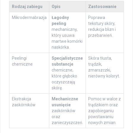
Rodzaj zabiegu
Opis
Zastosowanie
Mikrodermabrazja
Łagodny
Poprawa
peeling
tekstury skóry,
mechaniczny,
redukcja blizn i
który usuwa
przebarwień.
martwe komórki
naskórka.
Peelingi
Specjalistyczne
Skóra tłusta,
chemiczne
substancje
trądzik,
chemiczne,
zmarszczki,
które głęboko
nierówny koloryt.
oczyszczają
skórę.
Ekstrakcja
Mechaniczne
Pomoc w walce z
zaskórników
usunięcie
trądzikiem oraz
zaskórników
zapobieganiu
oraz
powstawaniu
zanieczyszczeń.
nowych zmian.