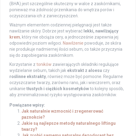
(BHA) jest szczególnie skuteczny w walce z zaskórnikami,
ponieważ ma zdolność przenikania do wnętrza porów i
oczyszczania ich z zanieczyszczeń.
Ważnym elementem codziennej pielęgnacji jest także
nawilżanie skóry. Dobrze jest wybierać
lekki, nawilżający
krem
, który nie obciąża cery, a jednocześnie zapewnia jej
odpowiedni poziom wilgoci.
Nawilżenie
powoduje, że skóra
nie produkuje nadmiernej ilości sebum, co także przyczynia
się do zapobiegania zaskórnikom.
Korzystanie z
toników
zawierających składniki regulujące
wydzielanie sebum, takich jak
ekstrakt z aloesu
czy
roślinne ekstrakty
, również może być pomocne. Regularne
oczyszczanie twarzy, zarówno rano, jak i wieczorem, oraz
unikanie
tłustych i ciężkich kosmetyków
to kolejny sposób,
aby zminimalizować ryzyko występowania zaskórników.
Powiązane wpisy:
Jak naturalnie wzmocnić i zregenerować
paznokcie?
Jakie są najlepsze metody naturalnego liftingu
twarzy?
Jak zrobić samemu naturalny dezodorant bez