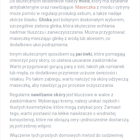
Do skutecznych składników należy
miód
, który ma działanie
antybakteryjne oraz nawilżające.
Maseczka
z miodu i cytryny
może pomóc w regulacji produkcji sebum, a także nadaje
skórze blasku.
Glinka
jest kolejnym doskonałym wyborem,
szczególnie zielona glinka, która skutecznie wchłania
nadmiar tłuszczu i zanieczyszczenia. Można przygotować
maseczkę mieszając glinkę z wodą lub aloesem, co
dodatkowo ukoi podrażnienia.
Innym skutecznym sposobem są
parówki
, które pomagają
otworzyć pory skóry, co ułatwia usuwanie zaskórników.
Warto przygotować gorącą parę z ziół, takich jak rumianek
lub mięta, co dodatkowo przyniesie uczucie świeżości i
relaksu. Po takim zabiegu, warto nałożyć na skórę odżywczą
maseczkę, aby nawilżyć ją po procesie oczyszczania.
Regularne
nawilżanie skóry
jest kluczowe w walce z
zaskórnikami. Wybierając kremy, należy unikać ciężkich i
tłustych kosmetyków, które mogą zatykać pory. Zamiast
tego, warto postawić na lekkie nawilżacze o wodnistej
konsystencji, które nie obciążą cery i jednocześnie dostarczą
jej potrzebnej wilgoci.
Włączenie tych prostych domowych metod do codziennej