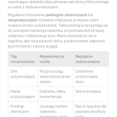
zawierające składniki takie jak kwas salicylowy, który pomaga
w walce z niedoskonałościami.
Regularne stosowanie
peelingów chemicznych
lub
enzymatycznych
to kolejne efektywne podejście, które
wspiera proces oczyszczania. Takie peelingi przyczyniają się
do usunięcia martwego naskórka, co pozwala skórze lepiej
oddychać i odblokowuje pory. Warto stosować je raz w
tygodniu, aby nie podrażnić skóry, a jednocześnie zapewnić
jej promienny i zdrowy wygląd.
Typ
Najważniejsze
Najlepsze
oczyszczania
cechy
zastosowanie
Żele
Rozpuszczają
Codzienne
oczyszczające
zanieczyszczenia i
oczyszczanie
sebum
skóry
Pianki
Delikatne, lekka
Skóra wrażliwa
oczyszczające
konsystencja
Peelingi
Usuwają martwy
Raz w tygodniu dla
chemiczne
naskórek i
poprawy struktury
wygładzają skórę
skóry