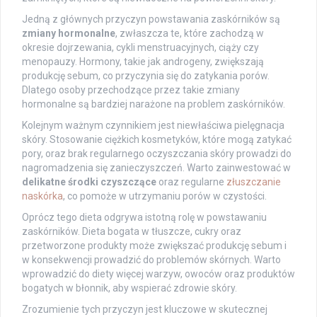
Jedną z głównych przyczyn powstawania zaskórników są
zmiany hormonalne
, zwłaszcza te, które zachodzą w
okresie dojrzewania, cykli menstruacyjnych, ciąży czy
menopauzy. Hormony, takie jak androgeny, zwiększają
produkcję sebum, co przyczynia się do zatykania porów.
Dlatego osoby przechodzące przez takie zmiany
hormonalne są bardziej narażone na problem zaskórników.
Kolejnym ważnym czynnikiem jest niewłaściwa pielęgnacja
skóry. Stosowanie ciężkich kosmetyków, które mogą zatykać
pory, oraz brak regularnego oczyszczania skóry prowadzi do
nagromadzenia się zanieczyszczeń. Warto zainwestować w
delikatne środki czyszczące
oraz regularne
złuszczanie
naskórka
, co pomoże w utrzymaniu porów w czystości.
Oprócz tego dieta odgrywa istotną rolę w powstawaniu
zaskórników. Dieta bogata w tłuszcze, cukry oraz
przetworzone produkty może zwiększać produkcję sebum i
w konsekwencji prowadzić do problemów skórnych. Warto
wprowadzić do diety więcej warzyw, owoców oraz produktów
bogatych w błonnik, aby wspierać zdrowie skóry.
Zrozumienie tych przyczyn jest kluczowe w skutecznej