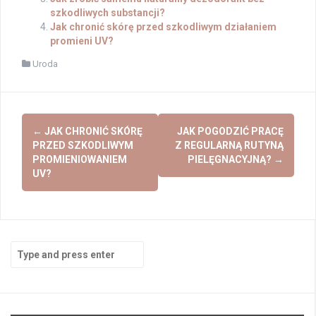
szkodliwych substancji?
Jak chronić skórę przed szkodliwym działaniem
promieni UV?
Uroda
Post
←
JAK CHRONIĆ SKÓRĘ
JAK POGODZIĆ PRACĘ
navigation
PRZED SZKODLIWYM
Z REGULARNĄ RUTYNĄ
PROMIENIOWANIEM
PIELĘGNACYJNĄ?
→
UV?
Search
for: