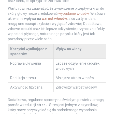
oraz tlenu, co sprzyja ich zdrowiu i sile.
Warto również zauważyć, że zwiększenie przepływu krwi do
skóry głowy może zredukować
wypadanie włosów
. Właściwe
ukrwienie
wpływa na
wzrost włosów
, a co za tym idzie,
mogą one rosnąć szybciej i wyglądać zdrowiej. Dodatkowo,
zdrowe cebulki oraz ich lepsze odżywienie przynoszą efekty
w postaci pięknego, naturalnego połysku, który jest tak
pożądany przez wiele osób.
Korzyści wynikające z
Wpływ na włosy
spacerów
Poprawa ukrwienia
Lepsze odżywienie cebulek
włosowych
Redukcja stresu
Mniejsza utrata włosów
Aktywność fizyczna
Zdrowszy wzrost włosów
Dodatkowo, regularne spacery na świeżym powietrzu mogą
pomóc w redukcji
stresu
. Stres jest jednym z czynników,
który może przyczyniać się do nadmiernego wypadania