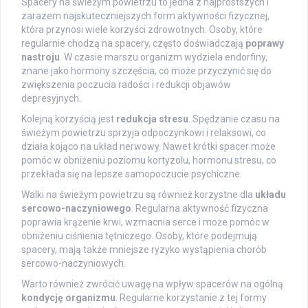
Spacery na świeżym powietrzu to jedna z najprostszych i
zarazem najskuteczniejszych form aktywności fizycznej,
która przynosi wiele korzyści zdrowotnych. Osoby, które
regularnie chodzą na spacery, często doświadczają
poprawy
nastroju
. W czasie marszu organizm wydziela endorfiny,
znane jako hormony szczęścia, co może przyczynić się do
zwiększenia poczucia radości i redukcji objawów
depresyjnych.
Kolejną korzyścią jest
redukcja stresu
. Spędzanie czasu na
świeżym powietrzu sprzyja odpoczynkowi i relaksowi, co
działa kojąco na układ nerwowy. Nawet krótki spacer może
pomóc w obniżeniu poziomu kortyzolu, hormonu stresu, co
przekłada się na lepsze samopoczucie psychiczne.
Walki na świeżym powietrzu są również korzystne dla
układu
sercowo-naczyniowego
. Regularna aktywność fizyczna
poprawia krążenie krwi, wzmacnia serce i może pomóc w
obniżeniu ciśnienia tętniczego. Osoby, które podejmują
spacery, mają także mniejsze ryzyko wystąpienia chorób
sercowo-naczyniowych.
Warto również zwrócić uwagę na wpływ spacerów na ogólną
kondycję organizmu
. Regularne korzystanie z tej formy