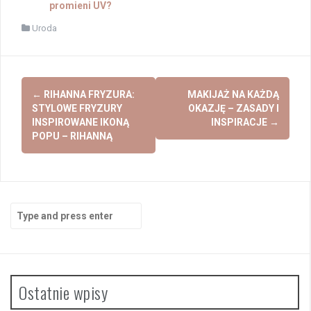
promieni UV?
Uroda
Post
←
RIHANNA FRYZURA:
MAKIJAŻ NA KAŻDĄ
navigation
STYLOWE FRYZURY
OKAZJĘ – ZASADY I
INSPIROWANE IKONĄ
INSPIRACJE
→
POPU – RIHANNĄ
Search
for:
Ostatnie wpisy