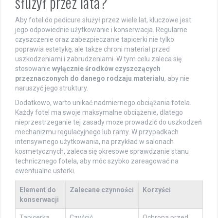
służył przez lata?
Aby fotel do pedicure służył przez wiele lat, kluczowe jest
jego odpowiednie użytkowanie i konserwacja. Regularne
czyszczenie oraz zabezpieczanie tapicerki nie tylko
poprawia estetykę, ale także chroni materiał przed
uszkodzeniami i zabrudzeniami. W tym celu zaleca się
stosowanie
wyłącznie środków czyszczących
przeznaczonych do danego rodzaju materiału
, aby nie
naruszyć jego struktury.
Dodatkowo, warto unikać nadmiernego obciążania fotela.
Każdy fotel ma swoje maksymalne obciążenie, dlatego
nieprzestrzeganie tej zasady może prowadzić do uszkodzeń
mechanizmu regulacyjnego lub ramy. W przypadkach
intensywnego użytkowania, na przykład w salonach
kosmetycznych, zaleca się okresowe sprawdzanie stanu
technicznego fotela, aby móc szybko zareagować na
ewentualne usterki.
Element do
Zalecane czynności
Korzyści
konserwacji
Tapicerka
Czyścić
Ochrona przed