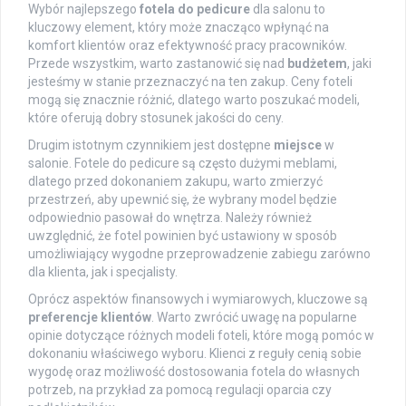
Wybór najlepszego
fotela do pedicure
dla salonu to
kluczowy element, który może znacząco wpłynąć na
komfort klientów oraz efektywność pracy pracowników.
Przede wszystkim, warto zastanowić się nad
budżetem
, jaki
jesteśmy w stanie przeznaczyć na ten zakup. Ceny foteli
mogą się znacznie różnić, dlatego warto poszukać modeli,
które oferują dobry stosunek jakości do ceny.
Drugim istotnym czynnikiem jest dostępne
miejsce
w
salonie. Fotele do pedicure są często dużymi meblami,
dlatego przed dokonaniem zakupu, warto zmierzyć
przestrzeń, aby upewnić się, że wybrany model będzie
odpowiednio pasował do wnętrza. Należy również
uwzględnić, że fotel powinien być ustawiony w sposób
umożliwiający wygodne przeprowadzenie zabiegu zarówno
dla klienta, jak i specjalisty.
Oprócz aspektów finansowych i wymiarowych, kluczowe są
preferencje klientów
. Warto zwrócić uwagę na popularne
opinie dotyczące różnych modeli foteli, które mogą pomóc w
dokonaniu właściwego wyboru. Klienci z reguły cenią sobie
wygodę oraz możliwość dostosowania fotela do własnych
potrzeb, na przykład za pomocą regulacji oparcia czy