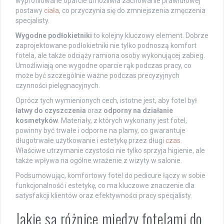
wyprofilowane oparcie umożliwia zachowanie prawidłowej
postawy
ciała
, co przyczynia się do zmniejszenia zmęczenia
specjalisty.
Wygodne podłokietniki
to kolejny kluczowy element. Dobrze
zaprojektowane podłokietniki nie tylko podnoszą komfort
fotela, ale także odciąży ramiona osoby wykonującej zabieg.
Umożliwiają one wygodne oparcie rąk podczas pracy, co
może być szczególnie ważne podczas precyzyjnych
czynności pielęgnacyjnych.
Oprócz tych wymienionych cech, istotne jest, aby fotel był
łatwy do czyszczenia
oraz
odporny na działanie
kosmetyków
. Materiały, z których wykonany jest fotel,
powinny być trwałe i odporne na plamy, co gwarantuje
długotrwałe użytkowanie i estetykę przez długi
czas
.
Właściwe utrzymanie czystości nie tylko sprzyja higienie, ale
także wpływa na ogólne wrażenie z wizyty w salonie.
Podsumowując, komfortowy fotel do pedicure łączy w sobie
funkcjonalność i estetykę, co ma kluczowe znaczenie dla
satysfakcji klientów oraz efektywności pracy specjalisty.
Jakie są różnice między fotelami do