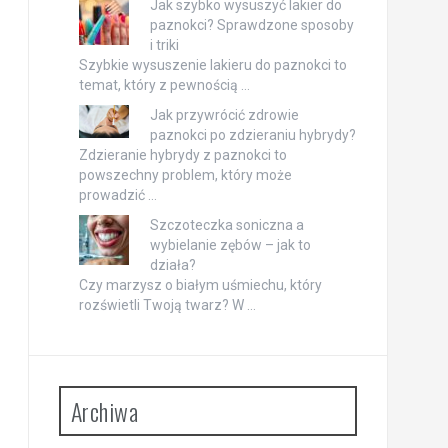
Jak szybko wysuszyć lakier do
paznokci? Sprawdzone sposoby
i triki
Szybkie wysuszenie lakieru do paznokci to
temat, który z pewnością …
Jak przywrócić zdrowie
paznokci po zdzieraniu hybrydy?
Zdzieranie hybrydy z paznokci to
powszechny problem, który może
prowadzić …
Szczoteczka soniczna a
wybielanie zębów – jak to
działa?
Czy marzysz o białym uśmiechu, który
rozświetli Twoją twarz? W …
Archiwa