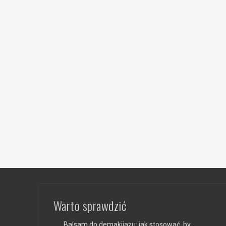
Warto sprawdzić
Balsam do demakijażu: jak stosować, by