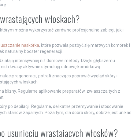
órę.
o wrastających włoskach?
 którym można wykorzystać zarówno profesjonalne zabiegi, jak i
łuszczanie naskórka
, które pozwala pozbyć się martwych komórek i
ak naturalny booster regeneracji.
 działają intensywniej niż domowe metody. Dzięki głębszemu
w nich kwasy aktywnie stymulują odnowę komórkową.
ymulację regeneracji, potrafi znacząco poprawić wygląd skóry i
stających włoskach.
a blizny. Regularne aplikowanie preparatów, zwłaszcza tych z
n.
óry po depilacji. Regularne, delikatne przemywanie i stosowanie
 stanów zapalnych. Poza tym, dla dobra skóry, dobrze jest unikać
 po usunięciu wrastających włosków?