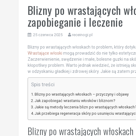
Blizny po wrastających wł
zapobieganie i leczenie
25 czerwca 2025
receinogi.pl
Blizny po wrastających włoskach to problem, który dotyka 
Wrastające włoski
mogą prowadzić do nie tylko estetycz
Zaczerwienienie, swędzenie i małe, bolesne guzki na sk
kłopotliwy problem. Warto jednak wiedzieć, że istnieją
w odzyskaniu gładkiej i zdrowej skóry. Jakie są zatem p
Spis treści
Blizny po wrastających włoskach – przyczyny i objawy
Jak zapobiegać wrastaniu włosków i bliznom?
Jakie są metody leczenia blizn po wrastających włoskach
Jak przebiega regeneracja skóry po usunięciu wrastający
Blizny po wrastających włoskach 