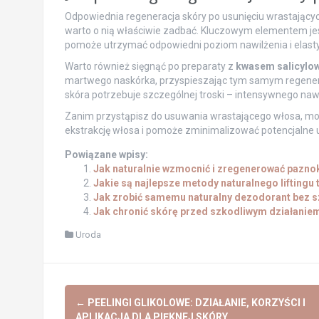
Odpowiednia regeneracja skóry po usunięciu wrastający
warto o nią właściwie zadbać. Kluczowym elementem jes
pomoże utrzymać odpowiedni poziom nawilżenia i elastyc
Warto również sięgnąć po preparaty z
kwasem salicylo
martwego naskórka, przyspieszając tym samym regeneracj
skóra potrzebuje szczególnej troski – intensywnego nawi
Zanim przystąpisz do usuwania wrastającego włosa, mo
ekstrakcję włosa i pomoże zminimalizować potencjalne 
Powiązane wpisy:
Jak naturalnie wzmocnić i zregenerować pazno
Jakie są najlepsze metody naturalnego liftingu
Jak zrobić samemu naturalny dezodorant bez s
Jak chronić skórę przed szkodliwym działanie
Uroda
Post
←
PEELINGI GLIKOLOWE: DZIAŁANIE, KORZYŚCI I
APLIKACJA DLA PIĘKNEJ SKÓRY