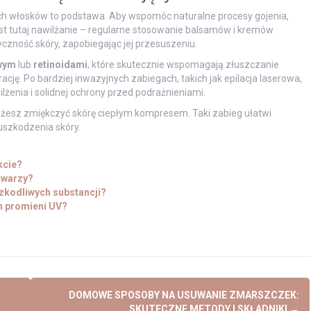
ch włosków to podstawa. Aby wspomóc naturalne procesy gojenia,
t tutaj nawilżanie – regularne stosowanie balsamów i kremów
zność skóry, zapobiegając jej przesuszeniu.
wym
lub
retinoidami
, które skutecznie wspomagają złuszczanie
ę. Po bardziej inwazyjnych zabiegach, takich jak epilacja laserowa,
lżenia i solidnej ochrony przed podrażnieniami.
żesz zmiękczyć skórę ciepłym kompresem. Taki zabieg ułatwi
uszkodzenia skóry.
kcie?
 twarzy?
zkodliwych substancji?
m promieni UV?
DOMOWE SPOSOBY NA USUWANIE ZMARSZCZEK:
SKUTECZNE METODY I SKŁADNIKI
→