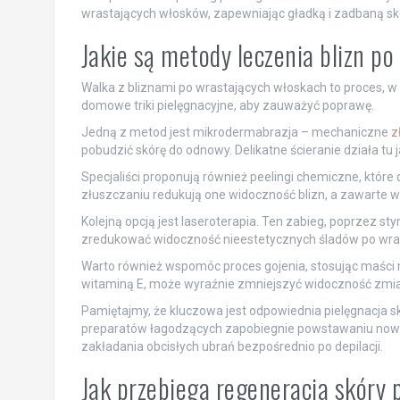
wrastających włosków, zapewniając gładką i zadbaną sk
Jakie są metody leczenia blizn p
Walka z bliznami po wrastających włoskach to proces, w
domowe triki pielęgnacyjne, aby zauważyć poprawę.
Jedną z metod jest mikrodermabrazja – mechaniczne
z
pobudzić skórę do odnowy. Delikatne ścieranie działa tu j
Specjaliści proponują również peelingi chemiczne, które
złuszczaniu redukują one widoczność blizn, a zawarte 
Kolejną opcją jest laseroterapia. Ten zabieg, poprzez st
zredukować widoczność nieestetycznych śladów po wra
Warto również wspomóc proces gojenia, stosując maści n
witaminą E, może wyraźnie zmniejszyć widoczność zmia
Pamiętajmy, że kluczowa jest odpowiednia pielęgnacja sk
preparatów łagodzących zapobiegnie powstawaniu nowych
zakładania obcisłych ubrań bezpośrednio po depilacji.
Jak przebiega regeneracja skóry