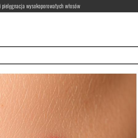
i pielęgnacja wysokoporowatych włosów
ć i jak wybrać najlepszy?
 zalety dla skóry
i i domowe przepisy
anym farbowaniu?
i pielęgnacja krok po kroku