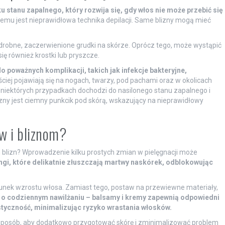
u stanu zapalnego, który rozwija się, gdy włos nie może przebić się
emu jest nieprawidłowa technika depilacji. Same blizny mogą mieć
obne, zaczerwienione grudki na skórze. Oprócz tego, może wystąpić
ę również krostki lub pryszcze.
poważnych komplikacji, takich jak infekcje bakteryjne,
iej pojawiają się na nogach, twarzy, pod pachami oraz w okolicach
 niektórych przypadkach dochodzi do nasilonego stanu zapalnego i
y jest ciemny punkcik pod skórą, wskazujący na nieprawidłowy
w i bliznom?
 blizn? Wprowadzenie kilku prostych zmian w pielęgnacji może
ngi, które delikatnie złuszczają martwy naskórek, odblokowując
erunek wzrostu włosa. Zamiast tego, postaw na przewiewne materiały,
 o codziennym nawilżaniu – balsamy i kremy zapewnią odpowiedni
styczność, minimalizując ryzyko wrastania włosków.
 sposób, aby dodatkowo przygotować skórę i zminimalizować problem