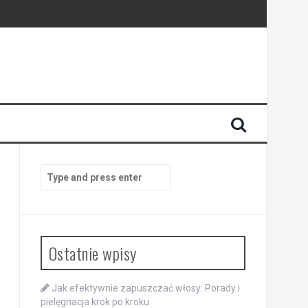
Search
for:
Ostatnie wpisy
Jak efektywnie zapuszczać włosy: Porady i
pielęgnacja krok po kroku