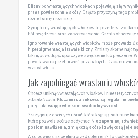
Blizny po wrastających włoskach pojawiają się w wynik
przez powierzchnię skóry.
Często przyczyną tego probl
różne formy i rozmiary.
Symptomy wrastających włosków to przede wszystkim dr
ból, swędzenie oraz zaczerwienienie. Często obserwuje si
Ignorowanie wrastających włosków może prowadzić do 
hiperpigmentacja i trwałe blizny.
Zmiany skórne najczęśc
bikini, powodując uporczywe swędzenie lub pieczenie. W
powstawania przebarwień pozapalnych. Czasami widoczn
wzrost włosa.
Jak zapobiegać wrastaniu włoskó
Chcesz uniknąć wrastających włosków i nieestetycznych
zdziałać cuda.
Kluczem do sukcesu są regularne peeli
pory i ułatwiając włoskom swobodny wzrost.
Zrezygnuj z obcisłych ubrań, które krępują naturalny ki
które pozwolą skórze oddychać.
Nie zapominaj również
poziom nawilżenia, zmiękczą skórę i zwiększą jej ela
A co powiesz na peeling przed goleniem? To doskonały