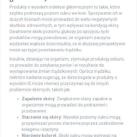
Produkty o wysokim indeksie glikemicznym to takie, które
szybko podnoszą poziom cukru we krwi. Spożywanie ich w
dużych ilościach może prowadzić do wielu negatywnych
skutków
zdrowotnych, w tym wpływać na kondycję skóry.
Gwałtowne skoki poziomu glukozy po spożyciu tych
produktów mogą powodować, że organizm zaczyna
wydzielać większe ilości insuliny, co w dłuższej perspektywie
może sprzyjać powstawaniu trądziku.
Insulina, działając na organizm, stymuluje produkcję sebum,
co prowadzi do zatykania porów i w rezultacie do
występowania zmian trądzikowych. Oprócz trądziku,
niektóre badania sugerują, że dieta bogata w produkty o
wysokim IG może również przyczyniać się do innych
problemów skórnych, takich jak:
Zapalenie skóry:
Zwiększone stany zapalne w
organizmie mogą prowadzić do podrażnień i
przebarwień.
Starzenie się skóry:
Wysokie poziomy cukru mogą
przyspieszać proces starzenia poprzez uszkodzenie
kolagenu i elastyny.
Nierówny koloryt:
Skoki cukru mogą wpływać na