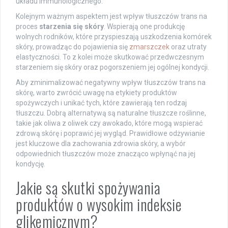
układu immunologicznego.
Kolejnym ważnym aspektem jest wpływ tłuszczów trans na
proces
starzenia się skóry
. Wspierają one produkcję
wolnych rodników, które przyspieszają uszkodzenia komórek
skóry, prowadząc do pojawienia się
zmarszczek
oraz utraty
elastyczności. To z kolei może skutkować przedwczesnym
starzeniem się skóry oraz pogorszeniem jej ogólnej kondycji.
Aby zminimalizować negatywny wpływ tłuszczów trans na
skórę, warto zwrócić uwagę na etykiety produktów
spożywczych i unikać tych, które zawierają ten rodzaj
tłuszczu. Dobrą alternatywą są naturalne tłuszcze roślinne,
takie jak oliwa z oliwek czy awokado, które mogą wspierać
zdrową skórę i poprawić jej wygląd. Prawidłowe odżywianie
jest kluczowe dla zachowania zdrowia skóry, a wybór
odpowiednich tłuszczów może znacząco wpłynąć na jej
kondycję.
Jakie są skutki spożywania
produktów o wysokim indeksie
glikemicznym?