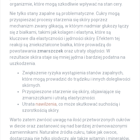
organizmie, które mogą szkodliwie wpływać na stan cery.
Nie tylko stany zapalne są problematyczne. Cukry mogą
przyspieszać procesy starzenia się skóry poprzez
mechanizm zwany glikacją, w którym nadmiar glukozy łączy
się z białkami, takimi jak kolagen i elastyna, które są
kluczowe dla elastyczności i jędrności skóry. Efektem tej
reakcji są zniekształcone białka, które prowadzą do
powstawania
zmarszczek
oraz utraty objętości. W
rezultacie skóra staje się mniej jędrna i bardziej podatna na
uszkodzenia.
Zwiększenie ryzyka wystąpienia stanów zapalnych,
które mogą prowadzić do trądziku i innych dolegliwości
skórnych.
Przyspieszone starzenie się skóry, objawiające się
zmarszczkami i utratą elastyczności.
Utrata
nawilżenia
, co może skutkować suchością i
szorstkością skóry.
Warto zatem zwrócić uwagę na ilość przetworzonych cukrów
w diecie oraz zastanowić się nad bardziej zrównoważonymi
zamiennikami. Naturalne źródła cukru, takie jak owoce,
dostarczają nie tylko słodyczy, ale także witamin i minerałów,