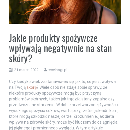
Jakie produkty spożywcze
wpływają negatywnie na stan
skóry?
21 marca 2022
receinogi.pl
Czy kiedykolwiek zastanawiałeś się, jak to, co jesz, wpływa
na Twoją
skórę
? Wiele osób nie zdaje sobie sprawy, że
niektóre produkty spożywcze mogą być przyczyną
problemów skórnych, takich jak trądzik, stany zapalne czy
przedwczesne starzenie. W dobie przetworzonej żywności i
wysokiego spożycia cukrów, warto przyjrzeć się składnikom,
które mogą szkodzić naszej cerze. Zrozumienie, jak dieta
wpływa na zdrowie skóry, może być kluczem do osiągnięcia
jej pięknego i promiennego wyglądu. W tym artykule