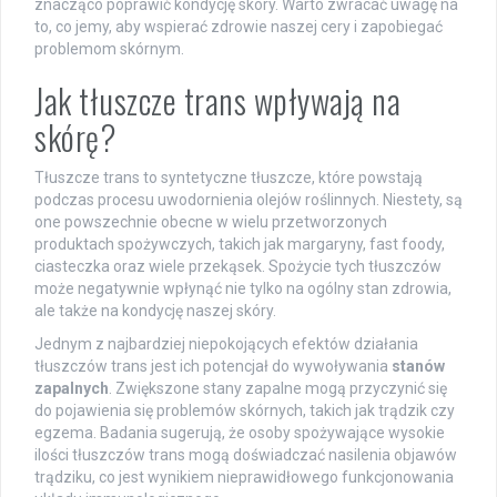
znacząco poprawić kondycję skóry. Warto zwracać uwagę na
to, co jemy, aby wspierać zdrowie naszej cery i zapobiegać
problemom skórnym.
Jak tłuszcze trans wpływają na
skórę?
Tłuszcze trans to syntetyczne tłuszcze, które powstają
podczas procesu uwodornienia olejów roślinnych. Niestety, są
one powszechnie obecne w wielu przetworzonych
produktach spożywczych, takich jak margaryny, fast foody,
ciasteczka oraz wiele przekąsek. Spożycie tych tłuszczów
może negatywnie wpłynąć nie tylko na ogólny stan zdrowia,
ale także na kondycję naszej skóry.
Jednym z najbardziej niepokojących efektów działania
tłuszczów trans jest ich potencjał do wywoływania
stanów
zapalnych
. Zwiększone stany zapalne mogą przyczynić się
do pojawienia się problemów skórnych, takich jak trądzik czy
egzema. Badania sugerują, że osoby spożywające wysokie
ilości tłuszczów trans mogą doświadczać nasilenia objawów
trądziku, co jest wynikiem nieprawidłowego funkcjonowania