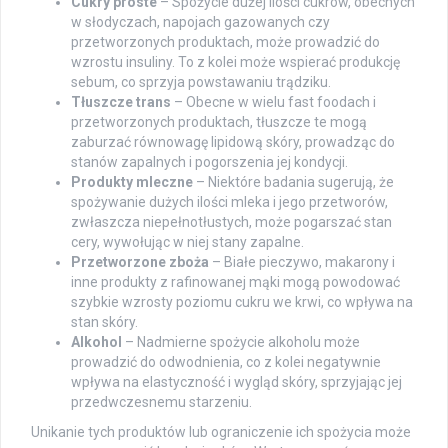
Cukry proste
– Spożycie dużej ilości cukrów, obecnych
w słodyczach, napojach gazowanych czy
przetworzonych produktach, może prowadzić do
wzrostu insuliny. To z kolei może wspierać produkcję
sebum, co sprzyja powstawaniu trądziku.
Tłuszcze trans
– Obecne w wielu fast foodach i
przetworzonych produktach, tłuszcze te mogą
zaburzać równowagę lipidową skóry, prowadząc do
stanów zapalnych i pogorszenia jej kondycji.
Produkty mleczne
– Niektóre badania sugerują, że
spożywanie dużych ilości mleka i jego przetworów,
zwłaszcza niepełnotłustych, może pogarszać stan
cery, wywołując w niej stany zapalne.
Przetworzone zboża
– Białe pieczywo, makarony i
inne produkty z rafinowanej mąki mogą powodować
szybkie wzrosty poziomu cukru we krwi, co wpływa na
stan skóry.
Alkohol
– Nadmierne spożycie alkoholu może
prowadzić do odwodnienia, co z kolei negatywnie
wpływa na elastyczność i wygląd skóry, sprzyjając jej
przedwczesnemu starzeniu.
Unikanie tych produktów lub ograniczenie ich spożycia może