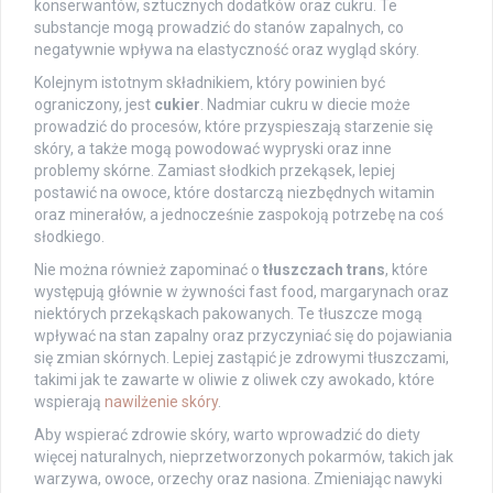
konserwantów, sztucznych dodatków oraz cukru. Te
substancje mogą prowadzić do stanów zapalnych, co
negatywnie wpływa na elastyczność oraz wygląd skóry.
Kolejnym istotnym składnikiem, który powinien być
ograniczony, jest
cukier
. Nadmiar cukru w diecie może
prowadzić do procesów, które przyspieszają starzenie się
skóry, a także mogą powodować wypryski oraz inne
problemy skórne. Zamiast słodkich przekąsek, lepiej
postawić na owoce, które dostarczą niezbędnych witamin
oraz minerałów, a jednocześnie zaspokoją potrzebę na coś
słodkiego.
Nie można również zapominać o
tłuszczach trans
, które
występują głównie w żywności fast food, margarynach oraz
niektórych przekąskach pakowanych. Te tłuszcze mogą
wpływać na stan zapalny oraz przyczyniać się do pojawiania
się zmian skórnych. Lepiej zastąpić je zdrowymi tłuszczami,
takimi jak te zawarte w oliwie z oliwek czy awokado, które
wspierają
nawilżenie skóry
.
Aby wspierać zdrowie skóry, warto wprowadzić do diety
więcej naturalnych, nieprzetworzonych pokarmów, takich jak
warzywa, owoce, orzechy oraz nasiona. Zmieniając nawyki