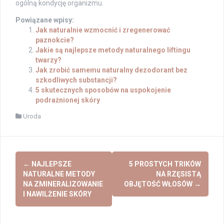
ogólną kondycję organizmu.
Powiązane wpisy:
Jak naturalnie wzmocnić i zregenerować
paznokcie?
Jakie są najlepsze metody naturalnego liftingu
twarzy?
Jak zrobić samemu naturalny dezodorant bez
szkodliwych substancji?
5 skutecznych sposobów na uspokojenie
podrażnionej skóry
Uroda
Post
←
NAJLEPSZE
5 PROSTYCH TRIKÓW
navigation
NATURALNE METODY
NA RZĘSISTĄ
NA ZMINERALIZOWANIE
OBJĘTOŚĆ WŁOSÓW
→
I NAWILŻENIE SKÓRY