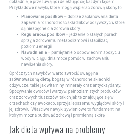
dokładnie je przeżuwając i delektując się każdym kęsem.
Przykładowe nawyki, które mogą wspierać zdrową skórę, to:
Planowanie posiłków
– dobrze zaplanowana dieta
zapewnia różnorodność składników odżywczych, które
są niezbędne dla zdrowia skóry.
Regularność posiłków
– jedzenie o stałych porach
sprzyja zdrowemu metabolizmowi i stabilizacji
poziomu energii.
Nawodnienie
– pamiętanie o odpowiednim spożyciu
wody w ciągu dnia może pomóc w zachowaniu
nawilżenia skóry.
Oprócz tych nawyków, warto zwrócić uwagę na
zrównoważoną dietę
, bogatą w różnorodne składniki
odżywcze, takie jak witaminy, minerały oraz antyoksydanty.
Spożywanie owoców i warzyw, pełnoziarnistych produktów
oraz zdrowych tłuszczów, takich jak te znajdujące się w
orzechach czy awokado, sprzyja lepszemu wyglądowi skóry i
jej zdrowiu. Właściwe nawyki żywieniowe to fundament, na
którym można budować zdrową i promienną skórę.
Jak dieta wpływa na problemy