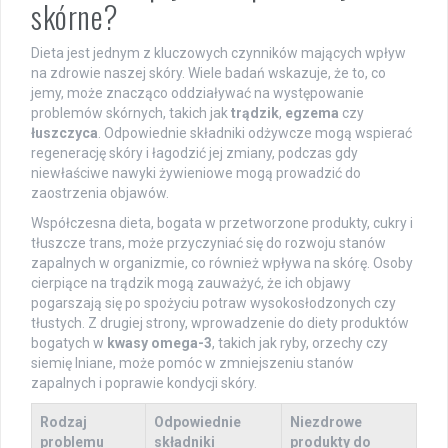
skórne?
Dieta jest jednym z kluczowych czynników mających wpływ
na zdrowie naszej skóry. Wiele badań wskazuje, że to, co
jemy, może znacząco oddziaływać na występowanie
problemów skórnych, takich jak
trądzik
,
egzema
czy
łuszczyca
. Odpowiednie składniki odżywcze mogą wspierać
regenerację skóry i łagodzić jej zmiany, podczas gdy
niewłaściwe nawyki żywieniowe mogą prowadzić do
zaostrzenia objawów.
Współczesna dieta, bogata w przetworzone produkty, cukry i
tłuszcze trans, może przyczyniać się do rozwoju stanów
zapalnych w organizmie, co również wpływa na skórę. Osoby
cierpiące na trądzik mogą zauważyć, że ich objawy
pogarszają się po spożyciu potraw wysokosłodzonych czy
tłustych. Z drugiej strony, wprowadzenie do diety produktów
bogatych w
kwasy omega-3
, takich jak ryby, orzechy czy
siemię lniane, może pomóc w zmniejszeniu stanów
zapalnych i poprawie kondycji skóry.
Rodzaj
Odpowiednie
Niezdrowe
problemu
składniki
produkty do