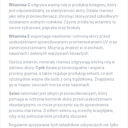
Witamina C
odgrywa ważną rolę w produkcji kolagenu, który
jest odpowiedzialny za elastyczność skóry. Działa również
jako silny przeciwutleniacz, chroniąc skórę przed szkodliwym
działaniem wolnych rodników. Czyste źródła tej witaminy to
owoce cytrusowe, papryka oraz brokuły.
Witamina E
wspomaga nawilżenie i ochronę skóry przed
uszkodzeniami spowodowanymi promieniowaniem UV oraz
zanieczyszczeniami. Można ją znaleźć w orzechach,
nasionach i zielonych warzywach liściastych.
Oprócz witamin, minerały również odgrywają istotną rolę w
zdrowiu skóry.
Cynk
działa przeciwzapalnie i wspiera
procesy gojenia, a także reguluje produkcję sebum, co jest
szczególnie ważne dla osób z cerą trądzikową. Znajdziesz
go w mięsie, owocach morza oraz nasionach.
Selen
natomiast jest silnym przeciwutleniaczem, który
pomaga w ochronie komórek skóry przed uszkodzeniami
oksydacyjnymi, co może przyczynić się do spowolnienia
procesu starzenia. Źródłem selenu są orzechy brazylijskie,
ryby oraz pełnoziarniste produkty zbożowe.
Regularne spożywanie tych składników odżywczych nie tylko