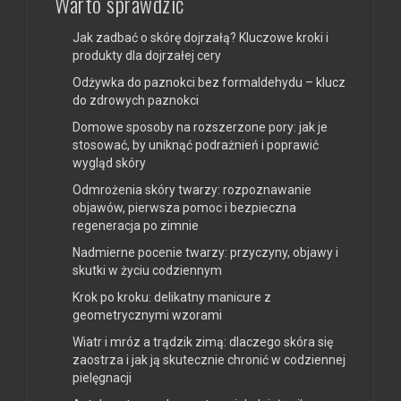
Warto sprawdzić
Jak zadbać o skórę dojrzałą? Kluczowe kroki i
produkty dla dojrzałej cery
Odżywka do paznokci bez formaldehydu – klucz
do zdrowych paznokci
Domowe sposoby na rozszerzone pory: jak je
stosować, by uniknąć podrażnień i poprawić
wygląd skóry
Odmrożenia skóry twarzy: rozpoznawanie
objawów, pierwsza pomoc i bezpieczna
regeneracja po zimnie
Nadmierne pocenie twarzy: przyczyny, objawy i
skutki w życiu codziennym
Krok po kroku: delikatny manicure z
geometrycznymi wzorami
Wiatr i mróz a trądzik zimą: dlaczego skóra się
zaostrza i jak ją skutecznie chronić w codziennej
pielęgnacji