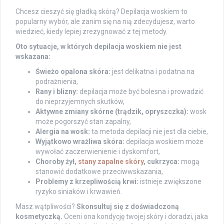
Chcesz cieszyć się gładką skórą? Depilacja woskiem to
popularny wybór, ale zanim się na nią zdecydujesz, warto
wiedzieć, kiedy lepiej zrezygnować z tej metody.
Oto sytuacje, w których depilacja woskiem nie jest
wskazana:
Świeżo opalona skóra:
jest delikatna i podatna na
podrażnienia,
Rany i blizny:
depilacja może być bolesna i prowadzić
do nieprzyjemnych skutków,
Aktywne zmiany skórne (trądzik, opryszczka):
wosk
może pogorszyć stan zapalny,
Alergia na wosk:
ta metoda depilacji nie jest dla ciebie,
Wyjątkowo wrażliwa skóra:
depilacja woskiem może
wywołać zaczerwienienie i dyskomfort,
Choroby żył,
stany zapalne skóry
, cukrzyca:
mogą
stanowić dodatkowe przeciwwskazania,
Problemy z krzepliwością krwi:
istnieje zwiększone
ryzyko siniaków i krwawień.
Masz wątpliwości?
Skonsultuj się z doświadczoną
kosmetyczką.
Oceni ona kondycję twojej skóry i doradzi, jaka