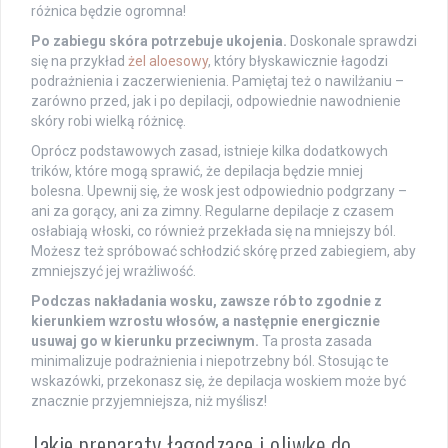
różnica będzie ogromna!
Po zabiegu skóra potrzebuje ukojenia.
Doskonale sprawdzi
się na przykład
żel aloesowy
, który błyskawicznie łagodzi
podrażnienia i zaczerwienienia. Pamiętaj też o nawilżaniu –
zarówno przed, jak i po depilacji, odpowiednie nawodnienie
skóry robi wielką różnicę.
Oprócz podstawowych zasad, istnieje kilka dodatkowych
trików, które mogą sprawić, że depilacja będzie mniej
bolesna. Upewnij się, że wosk jest odpowiednio podgrzany –
ani za gorący, ani za zimny. Regularne depilacje z czasem
osłabiają włoski, co również przekłada się na mniejszy ból.
Możesz też spróbować schłodzić skórę przed zabiegiem, aby
zmniejszyć jej wrażliwość.
Podczas nakładania wosku, zawsze rób to zgodnie z
kierunkiem wzrostu włosów, a następnie energicznie
usuwaj go w kierunku przeciwnym.
Ta prosta zasada
minimalizuje podrażnienia i niepotrzebny ból. Stosując te
wskazówki, przekonasz się, że depilacja woskiem może być
znacznie przyjemniejsza, niż myślisz!
Jakie preparaty łagodzące i oliwkę do