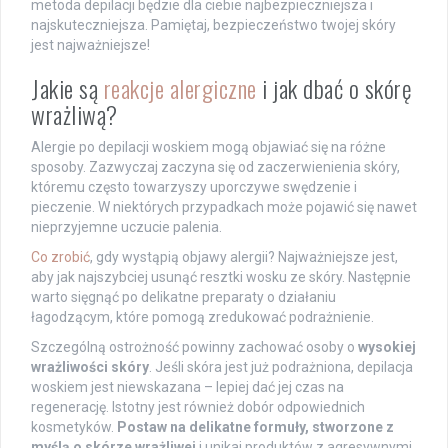
metoda depilacji będzie dla ciebie najbezpieczniejsza i
najskuteczniejsza. Pamiętaj, bezpieczeństwo twojej skóry
jest najważniejsze!
Jakie są
reakcje alergiczne
i jak dbać o skórę
wrażliwą?
Alergie po depilacji woskiem mogą objawiać się na różne
sposoby. Zazwyczaj zaczyna się od zaczerwienienia skóry,
któremu często towarzyszy uporczywe swędzenie i
pieczenie. W niektórych przypadkach może pojawić się nawet
nieprzyjemne uczucie palenia.
Co zrobić
, gdy wystąpią objawy alergii? Najważniejsze jest,
aby jak najszybciej usunąć resztki wosku ze skóry. Następnie
warto sięgnąć po delikatne preparaty o działaniu
łagodzącym, które pomogą zredukować podrażnienie.
Szczególną ostrożność powinny zachować osoby o
wysokiej
wrażliwości skóry
. Jeśli skóra jest już podrażniona, depilacja
woskiem jest niewskazana – lepiej dać jej czas na
regenerację. Istotny jest również dobór odpowiednich
kosmetyków.
Postaw na delikatne formuły, stworzone z
myślą o skórze wrażliwej
i unikaj produktów z agresywnymi