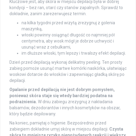
Kluczowe jest, aby skóra w miejscu depilacji była w dobrej
kondycji – bez ran, otarć czy stanów zapalnych. Sprawdź to
dokładnie, zanim zarezerwujesz termin.
na kilka tygodni przed wizytą zrezygnuj z golenia
maszynką,
włoski powinny osiągnąć długość co najmniej pół
centymetra, aby wosk mógł je dobrze uchwycić i
usunąć wraz z cebulkami,
im dłuższe włoski, tym lepszy i trwalszy efekt depilacji.
Dzień przed depilacją wykonaj delikatny peeling. Ten prosty
zabieg pomoże usunąć martwe komórki naskórka, ułatwiając
woskowi dotarcie do włosków i zapewniając gładką skórę po
depilacji.
Opalanie przed depilacją nie jest dobrym pomysłem,
ponieważ skóra staje się wtedy bardziej podatna na
podrażnienia.
W dniu zabiegu zrezygnuj z nakładania
balsamów, dezodorantów i innych kosmetyków na obszar,
który będzie depilowany.
Na koniec, pamiętaj o higienie. Bezpośrednio przed
zabiegiem dokładnie umyj skórę w miejscu depilacji.
Czysta
skóra to mniejsze ryzyko niepożądanych reakcji i większy