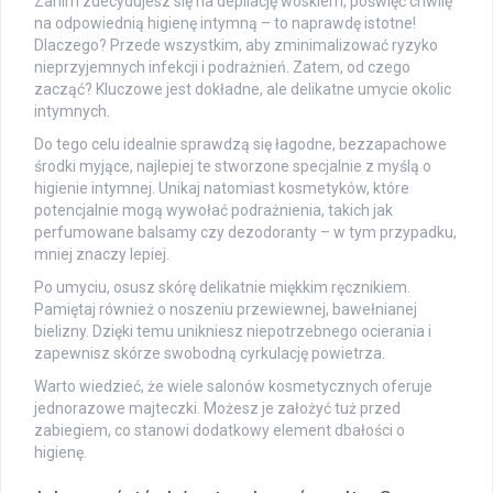
Zanim zdecydujesz się na depilację woskiem, poświęć chwilę
na odpowiednią higienę intymną – to naprawdę istotne!
Dlaczego? Przede wszystkim, aby zminimalizować ryzyko
nieprzyjemnych infekcji i podrażnień. Zatem, od czego
zacząć? Kluczowe jest dokładne, ale delikatne umycie okolic
intymnych.
Do tego celu idealnie sprawdzą się łagodne, bezzapachowe
środki myjące, najlepiej te stworzone specjalnie z myślą o
higienie intymnej. Unikaj natomiast kosmetyków, które
potencjalnie mogą wywołać podrażnienia, takich jak
perfumowane balsamy czy dezodoranty – w tym przypadku,
mniej znaczy lepiej.
Po umyciu, osusz skórę delikatnie miękkim ręcznikiem.
Pamiętaj również o noszeniu przewiewnej, bawełnianej
bielizny. Dzięki temu unikniesz niepotrzebnego ocierania i
zapewnisz skórze swobodną cyrkulację powietrza.
Warto wiedzieć, że wiele salonów kosmetycznych oferuje
jednorazowe majteczki. Możesz je założyć tuż przed
zabiegiem, co stanowi dodatkowy element dbałości o
higienę.