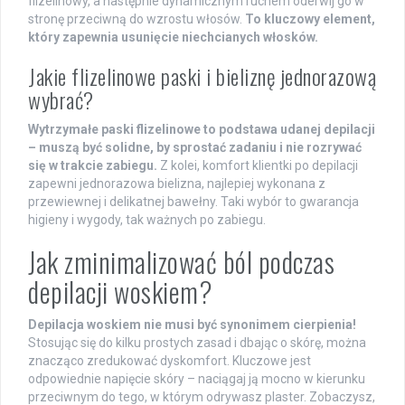
flizelinowy, a następnie dynamicznym ruchem oderwij go w
stronę przeciwną do wzrostu włosów.
To kluczowy element,
który zapewnia usunięcie niechcianych włosków.
Jakie flizelinowe paski i bieliznę jednorazową
wybrać?
Wytrzymałe paski flizelinowe to podstawa udanej depilacji
– muszą być solidne, by sprostać zadaniu i nie rozrywać
się w trakcie zabiegu.
Z kolei, komfort klientki po depilacji
zapewni jednorazowa bielizna, najlepiej wykonana z
przewiewnej i delikatnej bawełny. Taki wybór to gwarancja
higieny i wygody, tak ważnych po zabiegu.
Jak zminimalizować ból podczas
depilacji woskiem?
Depilacja woskiem nie musi być synonimem cierpienia!
Stosując się do kilku prostych zasad i dbając o skórę, można
znacząco zredukować dyskomfort. Kluczowe jest
odpowiednie napięcie skóry – naciągaj ją mocno w kierunku
przeciwnym do tego, w którym odrywasz plaster. Zobaczysz,