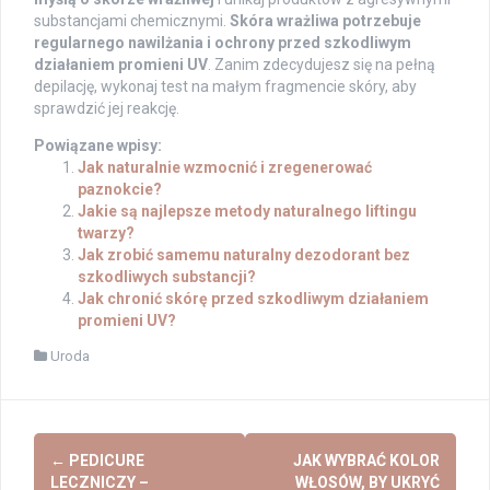
substancjami chemicznymi.
Skóra wrażliwa potrzebuje
regularnego nawilżania i ochrony przed szkodliwym
działaniem promieni UV
. Zanim zdecydujesz się na pełną
depilację, wykonaj test na małym fragmencie skóry, aby
sprawdzić jej reakcję.
Powiązane wpisy:
Jak naturalnie wzmocnić i zregenerować
paznokcie?
Jakie są najlepsze metody naturalnego liftingu
twarzy?
Jak zrobić samemu naturalny dezodorant bez
szkodliwych substancji?
Jak chronić skórę przed szkodliwym działaniem
promieni UV?
Uroda
Post
←
PEDICURE
JAK WYBRAĆ KOLOR
navigation
LECZNICZY –
WŁOSÓW, BY UKRYĆ