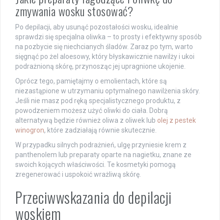
zmywania wosku stosować?
Po depilacji, aby usunąć pozostałości wosku, idealnie
sprawdzi się specjalna oliwka – to prosty i efektywny sposób
na pozbycie się niechcianych śladów. Zaraz po tym, warto
sięgnąć po żel aloesowy, który błyskawicznie nawilży i ukoi
podrażnioną skórę, przynosząc jej upragnione ukojenie.
Oprócz tego, pamiętajmy o emolientach, które są
niezastąpione w utrzymaniu optymalnego nawilżenia skóry.
Jeśli nie masz pod ręką specjalistycznego produktu, z
powodzeniem możesz użyć oliwki do ciała. Dobrą
alternatywą będzie również oliwa z oliwek lub
olej z pestek
winogron
, które zadziałają równie skutecznie.
W przypadku silnych podrażnień, ulgę przyniesie krem z
panthenolem lub preparaty oparte na nagietku, znane ze
swoich kojących właściwości. Te kosmetyki pomogą
zregenerować i uspokoić wrażliwą skórę.
Przeciwwskazania do depilacji
woskiem