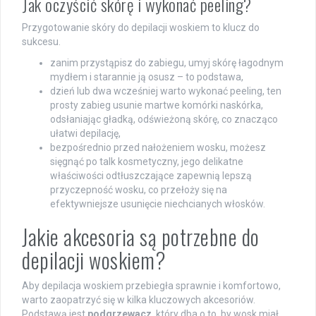
Jak oczyścić skórę i wykonać peeling?
Przygotowanie skóry do depilacji woskiem to klucz do
sukcesu.
zanim przystąpisz do zabiegu, umyj skórę łagodnym
mydłem i starannie ją osusz – to podstawa,
dzień lub dwa wcześniej warto wykonać peeling, ten
prosty zabieg usunie martwe komórki naskórka,
odsłaniając gładką, odświeżoną skórę, co znacząco
ułatwi depilację,
bezpośrednio przed nałożeniem wosku, możesz
sięgnąć po talk kosmetyczny, jego delikatne
właściwości odtłuszczające zapewnią lepszą
przyczepność wosku, co przełoży się na
efektywniejsze usunięcie niechcianych włosków.
Jakie akcesoria są potrzebne do
depilacji woskiem?
Aby depilacja woskiem przebiegła sprawnie i komfortowo,
warto zaopatrzyć się w kilka kluczowych akcesoriów.
Podstawą jest
podgrzewacz
, który dba o to, by wosk miał