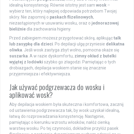
idealną konsystencję. Równie istotny jest sam
wosk
–
wybierz ten, który najlepiej odpowiada potrzebom Twojej
skóry. Nie zapomnij o
paskach flizelinowych
,
niezastąpionych w usuwaniu wosku, oraz o
jednorazowej
bieliźnie
dla zachowania higieny.
Przed zabiegiem możesz przygotować skórę, aplikując
talk
lub zasypkę dla dzieci
. Po depilacji ulgę przyniesie
delikatna
oliwka
. Jeśli wosk zastyga zbyt wolno, pomocna okaże się
suszarka
. A w razie dyskomfortu,
zimny okład z butelki
wyjętej z lodówki
szybko go złagodzi. Pamiętając o tych
drobiazgach, depilacja woskiem stanie się znacznie
przyjemniejsza i efektywniejsza.
Jak używać podgrzewacza do wosku i
aplikować wosk?
Aby depilacja woskiem była skuteczna i komfortowa, zacznij
od ustawienia podgrzewacza tak, by wosk uzyskał idealną,
łatwą do rozprowadzania konsystencję. Następnie,
pamiętając o kierunku wzrostu włosków, nałóż cienką
warstwę wosku. Po tej czynności, dokładnie przyłóż pasek