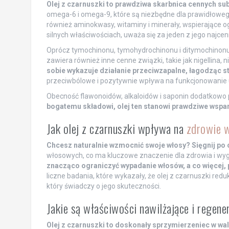
Olej z czarnuszki to prawdziwa skarbnica cennych su
omega-6 i omega-9, które są niezbędne dla prawidłoweg
również aminokwasy, witaminy i minerały, wspierające o
silnych właściwościach, uważa się za jeden z jego najc
Oprócz tymochinonu, tymohydrochinonu i ditymochinonu,
zawiera również inne cenne związki, takie jak nigellina, nig
sobie wykazuje działanie przeciwzapalne, łagodząc s
przeciwbólowe i pozytywnie wpływa na funkcjonowanie
Obecność flawonoidów, alkaloidów i saponin dodatkowo p
bogatemu składowi, olej ten stanowi prawdziwe wspa
Jak olej z czarnuszki wpływa na
zdrowie 
Chcesz naturalnie wzmocnić swoje włosy? Sięgnij po o
włosowych, co ma kluczowe znaczenie dla zdrowia i wyg
znacząco ograniczyć wypadanie włosów, a co więcej
liczne badania, które wykazały, że olej z czarnuszki re
który świadczy o jego skuteczności.
Jakie są właściwości nawilżające i regene
Olej z czarnuszki to doskonały sprzymierzeniec w walc