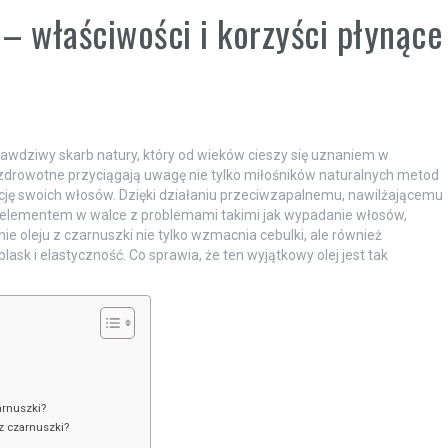
 – właściwości i korzyści płynące
 prawdziwy skarb natury, który od wieków cieszy się uznaniem w
zdrowotne przyciągają uwagę nie tylko miłośników naturalnych metod
dycję swoich włosów. Dzięki działaniu przeciwzapalnemu, nawilżającemu
m elementem w walce z problemami takimi jak wypadanie włosów,
e oleju z czarnuszki nie tylko wzmacnia cebulki, ale również
sk i elastyczność. Co sprawia, że ten wyjątkowy olej jest tak
arnuszki?
 z czarnuszki?