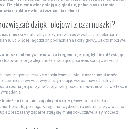
ńce.
Dzięki niemu włosy stają się gładkie, pełne blasku i mniej
rawia strukturę włosa i wzmacnia cebulki.
ozwiązać dzięki olejowi z czarnuszki?
z czarnuszki
– naturalny sprzymierzeniec w walce z problemami
ienia. Co więcej, łagodzi on podrażnienia skóry głowy. Jak to możliwe,
czarnuszki intensywnie nawilża i regeneruje, dogłębnie odżywiając
e stosowanie tego oleju może znacząco poprawić kondycję Twoich
 dostrzegasz pierwsze oznaki łysienia,
olej z czarnuszki może
 pracę mieszków włosowych, stymulując wzrost nowych, silnych
zrostu i pomagają utrzymać optymalny poziom nawilżenia, co w efekcie
o wypadania.
z łupieżem i stanami zapalnymi skóry głowy.
Jego działanie
enie. Ponadto, pomaga w regulacji wydzielania sebum, przywracając
upież oraz stany zapalne stają się mniej dokuczliwe, a Ty możesz