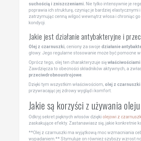
suchością i zniszczeniami.
Nie tylko intensywnie je reg
poprawia ich strukturę, czyniąc je bardziej elastycznymi
zatrzymując cenną wilgoć wewnątrz włosa i chroniąc g
kondycji.
Jakie jest działanie antybakteryjne i prze
Olej z czarnuszki
, ceniony za swoje
działanie antybakt
głowy. Jego regularne stosowanie może być pomocne w 
Oprócz tego, olej ten charakteryzuje się
właściwościami
Zawdzięcza to obecności składników aktywnych, a zwł
przeciwdrobnoustrojowe
.
Dzięki tym wszystkim właściwościom,
olej z czarnuszki
przywracając jej zdrowy wygląd i komfort.
Jakie są korzyści z używania olej
Odkryj sekret pięknych włosów dzięki
olejowi z czarnuszk
zaskakujące efekty. Zastanawiasz się, jakie konkretnie k
**Olej z czarnuszki ma wyjątkową moc wzmacniania ceb
wypadaniem.** Stymuluje on również szybszy wzrost nowy