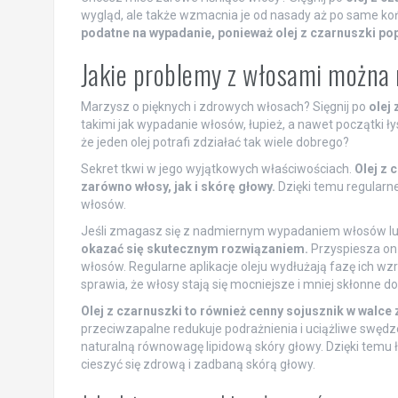
wygląd, ale także wzmacnia je od nasady aż po same ko
podatne na wypadanie, ponieważ olej z czarnuszki pop
Jakie problemy z włosami można r
Marzysz o pięknych i zdrowych włosach? Sięgnij po
olej 
takimi jak wypadanie włosów, łupież, a nawet początki łys
że jeden olej potrafi zdziałać tak wiele dobrego?
Sekret tkwi w jego wyjątkowych właściwościach.
Olej z 
zarówno włosy, jak i skórę głowy.
Dzięki temu regularn
włosów.
Jeśli zmagasz się z nadmiernym wypadaniem włosów lub
okazać się skutecznym rozwiązaniem.
Przyspiesza on
włosów. Regularne aplikacje oleju wydłużają fazę ich w
sprawia, że włosy stają się mocniejsze i mniej skłonne d
Olej z czarnuszki to również cenny sojusznik w walce 
przeciwzapalne redukuje podrażnienia i uciążliwe swędz
naturalną równowagę lipidową skóry głowy. Dzięki temu ł
cieszyć się zdrową i zadbaną skórą głowy.