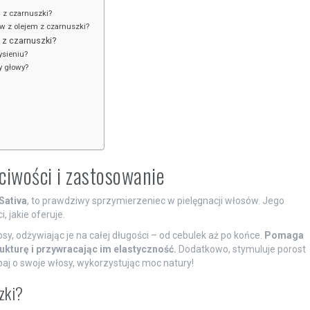
i z czarnuszki?
w z olejem z czarnuszki?
 z czarnuszki?
ysieniu?
y głowy?
iwości i zastosowanie
Sativa
, to prawdziwy sprzymierzeniec w pielęgnacji włosów. Jego
 jakie oferuje.
, odżywiając je na całej długości – od cebulek aż po końce.
Pomaga
kturę i przywracając im elastyczność.
Dodatkowo, stymuluje porost
baj o swoje włosy, wykorzystując moc natury!
zki?