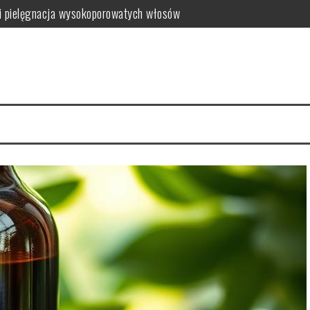
i pielęgnacja wysokoporowatych włosów
ć i jak wybrać najlepszy?
 zalety dla skóry
i i domowe przepisy
anym farbowaniu?
i pielęgnacja krok po kroku