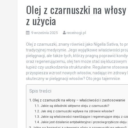
Olej z czarnuszki na włosy
z użycia
9 września 2025
receinogi.pl
Olej z czarnuszki, znany również jako Nigella Sativa, to
tradycyjnej medycynie. Jego wyjątkowe właściwości pro
pielęgnacji, ale także tych, którzy pragną poprawić kon
oraz regenerującemu, olej ten może stać się kluczowy
łupież czy uszkodzenia strukturalne. Regularne stosowani
przyspiesza wzrost nowych włosów, nadając im zdrowy bla
skuteczny w pielęgnacji włosów? Oto jego tajemnice.
Spis treści
Olej z czarnuszki na włosy – właściwości i zastosowanie
Jakie są składniki aktywne oleju z czarnuszki?
Jak olej z czarnuszki wpływa na zdrowie włosów?
Jakie są właściwości nawilżające i regenerujące oleju z cz
Jakie jest działanie antybakteryjne i przeciwgrzybicze oleju
Jakie są korzyści z używania oleju z czarnuszki na włosy?