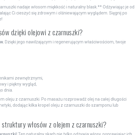
arnuszki nadaje włosom miękkość i naturalny blask.** Odżywiając je od
alając Ci cieszyć się zdrowym i olśniewającym wyglądem. Sięgnij po
e!
sów dzięki olejowi z czarnuszki?
w.
Dzięki jego nawilżającym i regenerującym właściwościom, twoje
ynnikami zewnętrznymi,
owy i piękny wygląd,
o dnia.
m oleju z czarnuszki. Po masażu rozprowadź olej na całej długości
yki, dodając kilka kropel oleju z czarnuszki do szamponu lub
e struktury włosów z olejem z czarnuszki?
zarnuszki
! Ten naturalny skarb nie tylko odżywia włosy, poprawiając ich