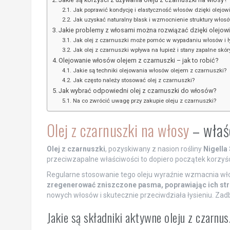
Jak poprawić kondycję i elastyczność włosów dzięki olejow
Jak uzyskać naturalny blask i wzmocnienie struktury włosó
Jakie problemy z włosami można rozwiązać dzięki olejowi
Jak olej z czarnuszki może pomóc w wypadaniu włosów i ł
Jak olej z czarnuszki wpływa na łupież i stany zapalne skór
Olejowanie włosów olejem z czarnuszki – jak to robić?
Jakie są techniki olejowania włosów olejem z czarnuszki?
Jak często należy stosować olej z czarnuszki?
Jak wybrać odpowiedni olej z czarnuszki do włosów?
Na co zwrócić uwagę przy zakupie oleju z czarnuszki?
Olej z czarnuszki na włosy
– właśc
Olej z czarnuszki
, pozyskiwany z nasion rośliny
Nigella 
przeciwzapalne właściwości to dopiero początek korzyści,
Regularne stosowanie tego oleju wyraźnie wzmacnia włosy
zregenerować zniszczone pasma, poprawiając ich stru
nowych włosów i skutecznie przeciwdziała łysieniu. Zad
Jakie są składniki aktywne oleju z czarnus