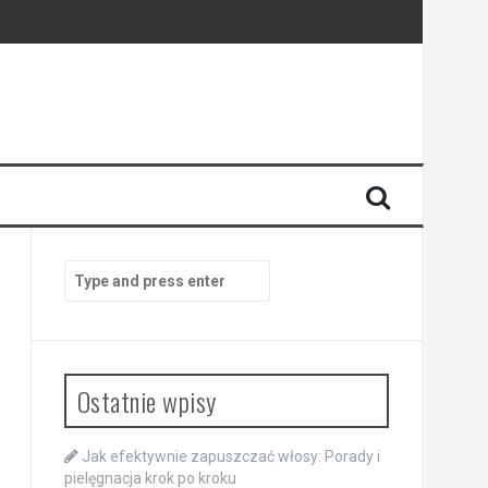
Search
for:
Ostatnie wpisy
Jak efektywnie zapuszczać włosy: Porady i
pielęgnacja krok po kroku