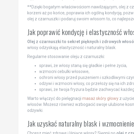
**Dzięki bogatym właściwościom nawilżającym, olej z cz
korzeni aż po końce, poprawia ich ogólną kondycję, pozw
olej z czarnuszki i podaruj swoim włosom to, co najlepsz
Jak poprawić kondycję i elastyczność wło
Olej z czarnuszki to sekret pięknych i zdrowych włosó
włosy odzyskają elastyczność i naturalny blask.
Regularne stosowanie oleju z czarnuszki:
sprawi, że włosy staną się gładkie i pełne życia,
wzmocni cebulki włosowe,
ochroni włosy przed puszeniem i szkodliwymi cz
odżywi i wzmocni włosy, co przełoży się na ich zdr
sprawi, że twoja fryzura będzie zachwycać każdeg
Warto włączyć do pielęgnacji
masaż skóry głowy
z użycie
włosów. Możesz również wzbogacić swoje ulubione kosmet
odżywki.
Jak uzyskać naturalny blask i wzmocnieni
Chcesz mieć zdrowe i lśniące włosy? Sięgnij po
olej z c