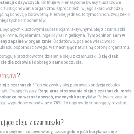
bstancji odżywczych.
Obfituje w nienasycone kwasy tłuszczowe
o funkcjonowania organizmu. Oprócz nich, w jego skład wchodzą
gólną kondycję zdrowotną. Niemniej jednak, to tymochinon, związek o
enniejszych komponentów.
 będących kluczowymi substancjami aktywnymi, olej z czarnuszki
ellimina, nigellamina, nigellidyna i nigellicyna.
Tymochinon sam w
tany zapalne w organizmie.
Dodatkowo, posiada właściwości
 układu odpornościowego, wzmacniając naturalną obronę organizmu.
otęguje prozdrowotne działanie oleju z czarnuszki.
Dzięki tak
rcie dla zdrowia i dobrego samopoczucia.
włosów
?
lej z czarnuszki!
Ten niezwykły olej poprawia kondycję cebulek
lądu Twojej fryzury.
Regularne stosowanie oleju z czarnuszki może
, pobudza on wzrost nowych, mocnych kosmyków.
Potwierdzają to
dukuje wypadanie włosów aż o
76%!
To naprawdę imponujący rezultat,
rujące oleju z czarnuszki?
e o piękne i zdrowe włosy, szczególnie jeśli borykasz się z