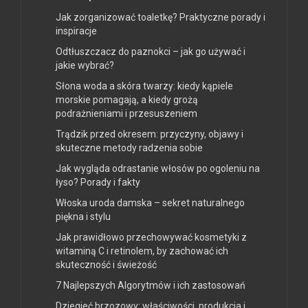
Jak zorganizować toaletkę? Praktyczne porady i
inspiracje
Odtłuszczacz do paznokci – jak go używać i
jakie wybrać?
Słona woda a skóra twarzy: kiedy kąpiele
morskie pomagają, a kiedy grożą
podrażnieniami i przesuszeniem
Trądzik przed okresem: przyczyny, objawy i
skuteczne metody radzenia sobie
Jak wygląda odrastanie włosów po ogoleniu na
łyso? Porady i fakty
Włoska uroda damska – sekret naturalnego
piękna i stylu
Jak prawidłowo przechowywać kosmetyki z
witaminą C i retinolem, by zachować ich
skuteczność i świeżość
7 Najlepszych Algorytmów i ich zastosowań
Dziegieć brzozowy: właściwości, produkcja i