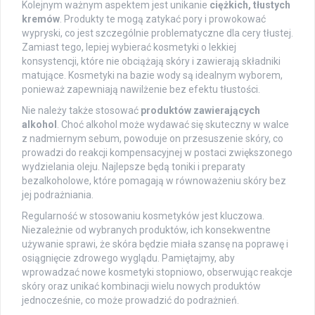
Kolejnym ważnym aspektem jest unikanie
ciężkich, tłustych
kremów
. Produkty te mogą zatykać pory i prowokować
wypryski, co jest szczególnie problematyczne dla cery tłustej.
Zamiast tego, lepiej wybierać kosmetyki o lekkiej
konsystencji, które nie obciążają skóry i zawierają składniki
matujące. Kosmetyki na bazie wody są idealnym wyborem,
ponieważ zapewniają nawilżenie bez efektu tłustości.
Nie należy także stosować
produktów zawierających
alkohol
. Choć alkohol może wydawać się skuteczny w walce
z nadmiernym sebum, powoduje on przesuszenie skóry, co
prowadzi do reakcji kompensacyjnej w postaci zwiększonego
wydzielania oleju. Najlepsze będą toniki i preparaty
bezalkoholowe, które pomagają w równoważeniu skóry bez
jej podrażniania.
Regularność w stosowaniu kosmetyków jest kluczowa.
Niezależnie od wybranych produktów, ich konsekwentne
używanie sprawi, że skóra będzie miała szansę na poprawę i
osiągnięcie zdrowego wyglądu. Pamiętajmy, aby
wprowadzać nowe kosmetyki stopniowo, obserwując reakcje
skóry oraz unikać kombinacji wielu nowych produktów
jednocześnie, co może prowadzić do podrażnień.