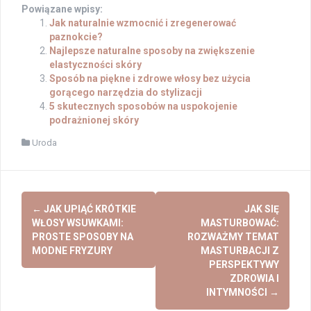
Powiązane wpisy:
Jak naturalnie wzmocnić i zregenerować
paznokcie?
Najlepsze naturalne sposoby na zwiększenie
elastyczności skóry
Sposób na piękne i zdrowe włosy bez użycia
gorącego narzędzia do stylizacji
5 skutecznych sposobów na uspokojenie
podrażnionej skóry
Uroda
Post
←
JAK UPIĄĆ KRÓTKIE
JAK SIĘ
navigation
WŁOSY WSUWKAMI:
MASTURBOWAĆ:
PROSTE SPOSOBY NA
ROZWAŻMY TEMAT
MODNE FRYZURY
MASTURBACJI Z
PERSPEKTYWY
ZDROWIA I
INTYMNOŚCI
→