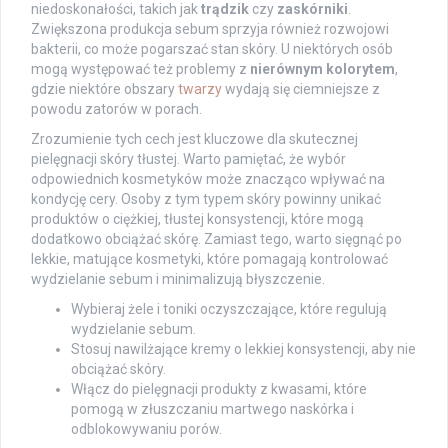
niedoskonałości, takich jak
trądzik
czy
zaskórniki
.
Zwiększona produkcja sebum sprzyja również rozwojowi
bakterii, co może pogarszać stan skóry. U niektórych osób
mogą występować też problemy z
nierównym kolorytem
,
gdzie niektóre obszary
twarzy
wydają się ciemniejsze z
powodu zatorów w porach.
Zrozumienie tych cech jest kluczowe dla skutecznej
pielęgnacji skóry tłustej. Warto pamiętać, że wybór
odpowiednich kosmetyków może znacząco wpływać na
kondycję cery. Osoby z tym typem skóry powinny unikać
produktów o ciężkiej, tłustej konsystencji, które mogą
dodatkowo obciążać skórę. Zamiast tego, warto sięgnąć po
lekkie, matujące kosmetyki, które pomagają kontrolować
wydzielanie sebum i minimalizują błyszczenie.
Wybieraj żele i toniki oczyszczające, które regulują
wydzielanie sebum.
Stosuj nawilżające kremy o lekkiej konsystencji, aby nie
obciążać skóry.
Włącz do pielęgnacji produkty z kwasami, które
pomogą w złuszczaniu martwego naskórka i
odblokowywaniu porów.