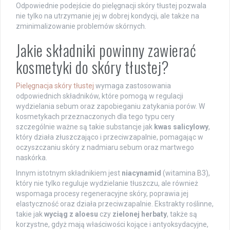
Odpowiednie podejście do pielęgnacji skóry tłustej pozwala
nie tylko na utrzymanie jej w dobrej kondycji, ale także na
zminimalizowanie problemów skórnych.
Jakie składniki powinny zawierać
kosmetyki do skóry tłustej?
Pielęgnacja skóry tłustej
wymaga zastosowania
odpowiednich składników, które pomogą w regulacji
wydzielania sebum oraz zapobieganiu zatykania porów. W
kosmetykach przeznaczonych dla tego typu cery
szczególnie ważne są takie substancje jak
kwas salicylowy
,
który działa złuszczająco i przeciwzapalnie, pomagając w
oczyszczaniu skóry z nadmiaru sebum oraz martwego
naskórka.
Innym istotnym składnikiem jest
niacynamid
(witamina B3),
który nie tylko reguluje wydzielanie tłuszczu, ale również
wspomaga procesy regeneracyjne skóry, poprawia jej
elastyczność oraz działa przeciwzapalnie. Ekstrakty roślinne,
takie jak
wyciąg z aloesu
czy
zielonej herbaty
, także są
korzystne, gdyż mają właściwości kojące i antyoksydacyjne,