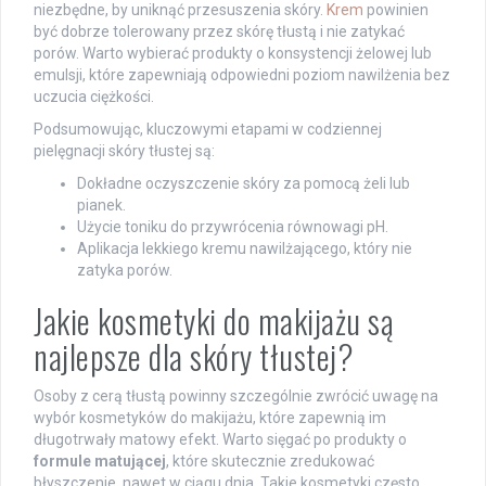
niezbędne, by uniknąć przesuszenia skóry.
Krem
powinien
być dobrze tolerowany przez skórę tłustą i nie zatykać
porów. Warto wybierać produkty o konsystencji żelowej lub
emulsji, które zapewniają odpowiedni poziom nawilżenia bez
uczucia ciężkości.
Podsumowując, kluczowymi etapami w codziennej
pielęgnacji skóry tłustej są:
Dokładne oczyszczenie skóry za pomocą żeli lub
pianek.
Użycie toniku do przywrócenia równowagi pH.
Aplikacja lekkiego kremu nawilżającego, który nie
zatyka porów.
Jakie kosmetyki do makijażu są
najlepsze dla skóry tłustej?
Osoby z cerą tłustą powinny szczególnie zwrócić uwagę na
wybór kosmetyków do makijażu, które zapewnią im
długotrwały matowy efekt. Warto sięgać po produkty o
formule matującej
, które skutecznie zredukować
błyszczenie, nawet w ciągu dnia. Takie kosmetyki często