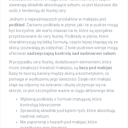
zawierają składniki absorbujące sebum, co jest kluczowe dla
osób z tendencją do tłustej cery.
Jednym z najważniejszych produktów w makijażu jest
podkład
. Zarówno podkłady w płynie, jak i te w pudrze mogą
być korzystne, ale warto stawiać na te, które są specjalnie
przystosowane do cery tłustej. Podkłady w płynie, które
charakteryzują się lekką formułą, często lepiej stapiają się ze
skórą i pozwalają jej oddychać. Z kolei pudrowe wersje mogą
oferować
nadzwyczajną kontrolę nad nadmiarem sebum
.
W przypadku cery tłustej, dodatkowym elementem, który
może zwiększyć trwałość makijażu, są
bazy pod makijaż
.
Bazy te tworzą barierę między skórą a kosmetykiem, co
pomaga w wydłużeniu jego świeżości. Dzięki nim makijaż
staje się odporny na ścieranie i dłużej utrzymuje się na
skórze, co jest szczególnie ważne w ciągu aktywnego dnia.
Wybieraj podkłady o formule matującej, które
kontrolują błyszczenie.
Sprawdzaj składniki pod kątem tych, które absorbują
nadmiar sebum.
Nie zapominaj o bazach pod makijaż, które
przedłużają jego trwałość.