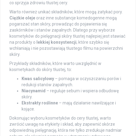
co sprzyja zdrowiu tłustej cery.
Warto również unikać składników, które mogą zatykać pory.
Ciężkie oleje
oraz inne substancje komedogenne mogą
pogarszać stan skóry, prowadząc do pojawienia się
zaskórników i stanów zapalnych. Dlatego przy wyborze
kosmetyków do pielęgnacji skóry tłustej najlepiej jest stawiać
na produkty o
lekkiej konsystencji
, które szybko się
wchłaniają i nie pozostawiają tłustego filmu na powierzchni
skóry.
Przykłady składników, które warto uwzględnić w
kosmetykach do skóry tłustej, to:
Kwas salicylowy
– pomaga w oczyszczaniu porów i
redukcji stanów zapalnych.
Niacynamid
– reguluje sebum i wspiera odbudowę
skóry.
Ekstrakty roślinne
– mają działanie nawilżające i
kojące.
Dokonując wyboru kosmetyków do cery tłustej, warto
zwrócić uwagę na etykiety i skład, aby zapewnić skórze
odpowiednią pielęgnację, która nie tylko zredukuje nadmiar