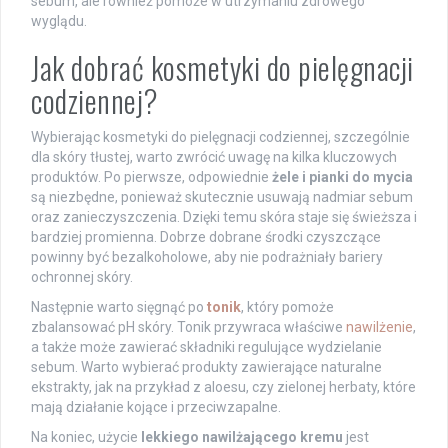
sebum, ale również pomoże w utrzymaniu zdrowego
wyglądu.
Jak dobrać kosmetyki do pielęgnacji
codziennej?
Wybierając kosmetyki do pielęgnacji codziennej, szczególnie
dla skóry tłustej, warto zwrócić uwagę na kilka kluczowych
produktów. Po pierwsze, odpowiednie
żele i pianki do mycia
są niezbędne, ponieważ skutecznie usuwają nadmiar sebum
oraz zanieczyszczenia. Dzięki temu skóra staje się świeższa i
bardziej promienna. Dobrze dobrane środki czyszczące
powinny być bezalkoholowe, aby nie podrażniały bariery
ochronnej skóry.
Następnie warto sięgnąć po
tonik
, który pomoże
zbalansować pH skóry. Tonik przywraca właściwe
nawilżenie
,
a także może zawierać składniki regulujące wydzielanie
sebum. Warto wybierać produkty zawierające naturalne
ekstrakty, jak na przykład z aloesu, czy zielonej herbaty, które
mają działanie kojące i przeciwzapalne.
Na koniec, użycie
lekkiego nawilżającego kremu
jest