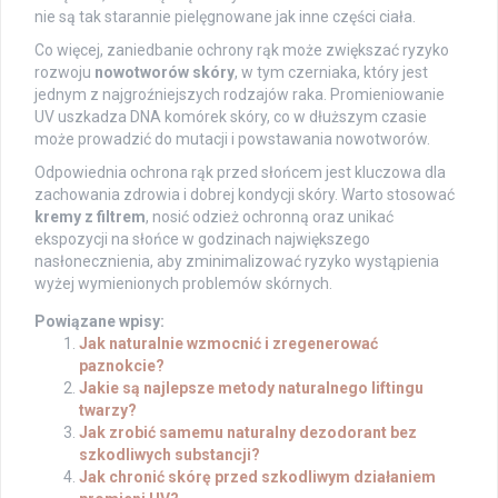
nie są tak starannie pielęgnowane jak inne części ciała.
Co więcej, zaniedbanie ochrony rąk może zwiększać ryzyko
rozwoju
nowotworów skóry
, w tym czerniaka, który jest
jednym z najgroźniejszych rodzajów raka. Promieniowanie
UV uszkadza DNA komórek skóry, co w dłuższym czasie
może prowadzić do mutacji i powstawania nowotworów.
Odpowiednia ochrona rąk przed słońcem jest kluczowa dla
zachowania zdrowia i dobrej kondycji skóry. Warto stosować
kremy z filtrem
, nosić odzież ochronną oraz unikać
ekspozycji na słońce w godzinach największego
nasłonecznienia, aby zminimalizować ryzyko wystąpienia
wyżej wymienionych problemów skórnych.
Powiązane wpisy:
Jak naturalnie wzmocnić i zregenerować
paznokcie?
Jakie są najlepsze metody naturalnego liftingu
twarzy?
Jak zrobić samemu naturalny dezodorant bez
szkodliwych substancji?
Jak chronić skórę przed szkodliwym działaniem