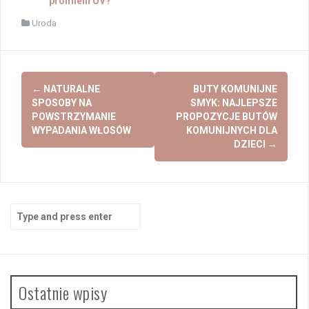
promieni UV?
Uroda
Post
←
NATURALNE
BUTY KOMUNIJNE
navigation
SPOSOBY NA
SMYK: NAJLEPSZE
POWSTRZYMANIE
PROPOZYCJE BUTÓW
WYPADANIA WŁOSÓW
KOMUNIJNYCH DLA
DZIECI
→
Search
for:
Ostatnie wpisy