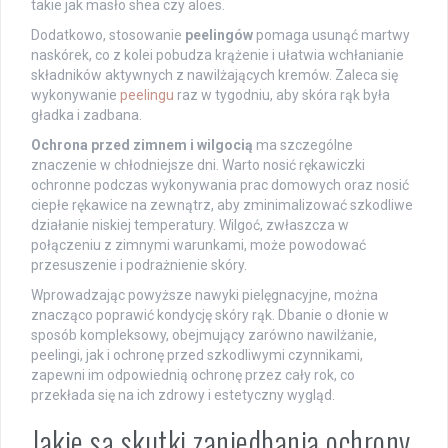
takie jak masło shea czy aloes.
Dodatkowo, stosowanie
peelingów
pomaga usunąć martwy
naskórek, co z kolei pobudza krążenie i ułatwia wchłanianie
składników aktywnych z nawilżających kremów. Zaleca się
wykonywanie
peelingu
raz w tygodniu, aby skóra rąk była
gładka i zadbana.
Ochrona przed zimnem i wilgocią
ma szczególne
znaczenie w chłodniejsze dni. Warto nosić rękawiczki
ochronne podczas wykonywania prac domowych oraz nosić
ciepłe rękawice na zewnątrz, aby zminimalizować szkodliwe
działanie niskiej temperatury. Wilgoć, zwłaszcza w
połączeniu z zimnymi warunkami, może powodować
przesuszenie i podrażnienie skóry.
Wprowadzając powyższe nawyki pielęgnacyjne, można
znacząco poprawić kondycję skóry rąk. Dbanie o dłonie w
sposób kompleksowy, obejmujący zarówno nawilżanie,
peelingi, jak i ochronę przed szkodliwymi czynnikami,
zapewni im odpowiednią ochronę przez cały rok, co
przekłada się na ich zdrowy i estetyczny wygląd.
Jakie są skutki zaniedbania ochrony