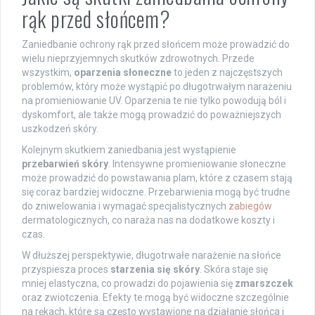
rąk przed słońcem?
Zaniedbanie ochrony rąk przed słońcem może prowadzić do
wielu nieprzyjemnych skutków zdrowotnych. Przede
wszystkim,
oparzenia słoneczne
to jeden z najczęstszych
problemów, który może wystąpić po długotrwałym narażeniu
na promieniowanie UV. Oparzenia te nie tylko powodują ból i
dyskomfort, ale także mogą prowadzić do poważniejszych
uszkodzeń skóry.
Kolejnym skutkiem zaniedbania jest wystąpienie
przebarwień skóry
. Intensywne promieniowanie słoneczne
może prowadzić do powstawania plam, które z czasem stają
się coraz bardziej widoczne. Przebarwienia mogą być trudne
do zniwelowania i wymagać specjalistycznych
zabiegów
dermatologicznych, co naraża nas na dodatkowe koszty i
czas.
W dłuższej perspektywie, długotrwałe narażenie na słońce
przyspiesza proces
starzenia się skóry
. Skóra staje się
mniej elastyczna, co prowadzi do pojawienia się
zmarszczek
oraz zwiotczenia. Efekty te mogą być widoczne szczególnie
na rękach, które są często wystawione na działanie słońca i