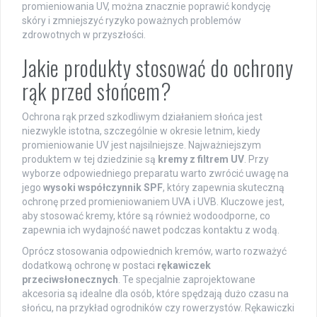
promieniowania UV, można znacznie poprawić kondycję
skóry i zmniejszyć ryzyko poważnych problemów
zdrowotnych w przyszłości.
Jakie produkty stosować do ochrony
rąk przed słońcem?
Ochrona rąk przed szkodliwym działaniem słońca jest
niezwykle istotna, szczególnie w okresie letnim, kiedy
promieniowanie UV jest najsilniejsze. Najważniejszym
produktem w tej dziedzinie są
kremy z filtrem UV
. Przy
wyborze odpowiedniego preparatu warto zwrócić uwagę na
jego
wysoki współczynnik SPF
, który zapewnia skuteczną
ochronę przed promieniowaniem UVA i UVB. Kluczowe jest,
aby stosować kremy, które są również wodoodporne, co
zapewnia ich wydajność nawet podczas kontaktu z wodą.
Oprócz stosowania odpowiednich kremów, warto rozważyć
dodatkową ochronę w postaci
rękawiczek
przeciwsłonecznych
. Te specjalnie zaprojektowane
akcesoria są idealne dla osób, które spędzają dużo czasu na
słońcu, na przykład ogrodników czy rowerzystów. Rękawiczki