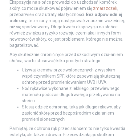
Ekspozycja na słońce prowadzi do uszkodzeń komórek
skóry, co może skutkować pojawieniem się
zmarszczek
,
przebarwień oraz utraty elastyczności.
Bez odpowiedniej
ochrony
, te zmiany mogą następować znacznie wcześniej,
niż się spodziewamy. Długotrwała ekspozycja na słońce
również zwiększa ryzyko rozwoju czerniaka i innych form
nowotworów skóry, co jest problemem, którego nie można
bagatelizować.
Aby skutecznie chronić ręce przed szkodliwym działaniem
słońca, warto stosować kilka prostych strategii:
Używaj kremów przeciwsłonecznych z wysokim
współczynnikiem SPF, które zapewniają skuteczną
ochronę przed promieniowaniem UVB i UVA.
Noś rękawice wykonane z lekkiego, przewiewnego
materiału podczas długotrwałego przebywania na
słońcu.
Stosuj odzież ochronną, taką jak długie rękawy, aby
zasłonić skórę przed bezpośrednim działaniem
promieni słonecznych.
Pamiętaj, że ochrona rąk przed słońcem to nie tylko kwestia
estetyki, ale także zdrowia. Przeciwdziałając skutkom