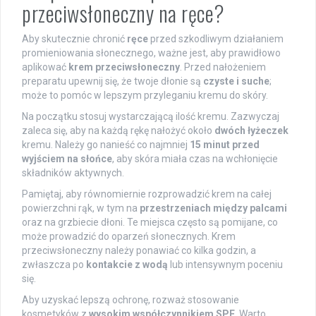
przeciwsłoneczny na ręce?
Aby skutecznie chronić
ręce
przed szkodliwym działaniem
promieniowania słonecznego, ważne jest, aby prawidłowo
aplikować
krem przeciwsłoneczny
. Przed nałożeniem
preparatu upewnij się, że twoje dłonie są
czyste i suche
;
może to pomóc w lepszym przyleganiu kremu do skóry.
Na początku stosuj wystarczającą ilość kremu. Zazwyczaj
zaleca się, aby na każdą rękę nałożyć około
dwóch łyżeczek
kremu. Należy go nanieść co najmniej
15 minut przed
wyjściem na słońce
, aby skóra miała czas na wchłonięcie
składników aktywnych.
Pamiętaj, aby równomiernie rozprowadzić krem na całej
powierzchni rąk, w tym na
przestrzeniach między palcami
oraz na grzbiecie dłoni. Te miejsca często są pomijane, co
może prowadzić do oparzeń słonecznych. Krem
przeciwsłoneczny należy ponawiać co kilka godzin, a
zwłaszcza po
kontakcie z wodą
lub intensywnym poceniu
się.
Aby uzyskać lepszą ochronę, rozważ stosowanie
kosmetyków z
wysokim współczynnikiem SPF
. Warto