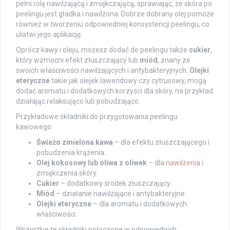
pełni rolę nawilżającą i zmiękczającą, sprawiając, że skóra po
peelingu jest gładka i nawilżona. Dobrze dobrany olej pomoże
również w tworzeniu odpowiedniej konsystencji peelingu, co
ułatwi jego aplikację.
Oprócz kawy i oleju, możesz dodać do peelingu także
cukier
,
który wzmocni efekt złuszczający lub
miód
, znany ze
swoich właściwości nawilżających i antybakteryjnych.
Olejki
eteryczne
takie jak olejek lawendowy czy cytrusowy, mogą
dodać aromatu i dodatkowych korzyści dla skóry, na przykład
działając relaksująco lub pobudzająco.
Przykładowe składniki do przygotowania peelingu
kawowego:
Świeżo zmielona kawa
– dla efektu złuszczającego i
pobudzenia krążenia.
Olej kokosowy lub oliwa z oliwek
– dla
nawilżenia
i
zmiękczenia skóry.
Cukier
– dodatkowy środek złuszczający.
Miód
– działanie nawilżające i antybakteryjne.
Olejki eteryczne
– dla aromatu i dodatkowych
właściwości.
Wszystkie te składniki połączone w odpowiednich