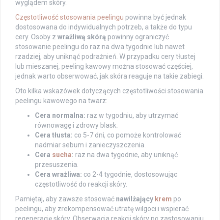
wyglądem skóry.
Częstotliwość stosowania peelingu
powinna być jednak
dostosowana do indywidualnych potrzeb, a także do typu
cery. Osoby z
wrażliwą skórą
powinny ograniczyć
stosowanie peelingu do raz na dwa tygodnie lub nawet
rzadziej, aby uniknąć podrażnień. W przypadku cery tłustej
lub mieszanej, peeling kawowy można stosować częściej,
jednak warto obserwować, jak skóra reaguje na takie zabiegi.
Oto kilka wskazówek dotyczących częstotliwości stosowania
peelingu kawowego na twarz:
Cera normalna:
raz w tygodniu, aby utrzymać
równowagę i zdrowy blask.
Cera tłusta:
co 5-7 dni, co pomoże kontrolować
nadmiar sebum i zanieczyszczenia.
Cera
sucha
:
raz na dwa tygodnie, aby uniknąć
przesuszenia.
Cera wrażliwa:
co 2-4 tygodnie, dostosowując
częstotliwość do reakcji skóry.
Pamiętaj, aby zawsze stosować
nawilżający
krem
po
peelingu, aby zrekompensować utratę wilgoci i wspierać
regenerację skóry. Obserwacja reakcji skóry po zastosowaniu