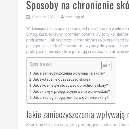
Sposoby na chronienie skó
19 marca 2022
receinogi.pl
W dzisiejszych czasach skóra jest narażona na wiele za
Smog, kurz, toksyny i promieniowanie UV to tylko niektó
podrażnień. Jak skutecznie chronić naszą skórę przed t
pielęgnacja, ale także świadome wybory dotyczące kosme
praktyczne porady, które pomogą ci zadbać o zdrowie s
Spis treści
Jakie zanieczyszczenia wpływają na skórę?
Jak skutecznie oczyszczać skórę?
Jakie kosmetyki stosować do ochrony skóry?
Jakie nawyki pielęgnacyjne warto wprowadzić?
Jakie zabiegi mogą pomóc w ochronie skóry?
Jakie zanieczyszczenia wpływają 
Skóra ludzka, jako największy organ, jest stale narażo