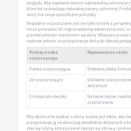
wyglądu. Aby zapewnić skórze odpowiednią ochronę prz
które nie uszkadzają naturalnej bariery ochronnej. Prod
skóry ma swoje specyficzne potrzeby.
Regularne oczyszczanie jest nie tylko istotne z perspek
może prowadzić do nagromadzenia zanieczyszczeń, co z
przedwczesnym starzeniem się skóry. Właściwy proces 
nadmiar sebum, co przygotowuje skórę do dalszej pielęgn
Rodzaj środka
Najważniejsze cechy
czyszczącego
Pianka oczyszczająca
Delikatna, lekka formu
Żel oczyszczający
Dokładne oczyszczenie
aktywnych
Emulsja lub mleczko
Na bazie olejów, nawilż
oczyszczania
Aby skutecznie zadbać o skórę, ważne jest także, aby nie
przygotowuje ją na absorpcję składników aktywnych z 
stać się rutyną, która pozwoli cieszyć się zdrową i promi