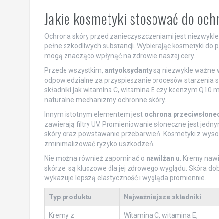
Jakie kosmetyki stosować do och
Ochrona skóry przed zanieczyszczeniami jest niezwykle i
pełne szkodliwych substancji. Wybierając kosmetyki do p
mogą znacząco wpłynąć na zdrowie naszej cery.
Przede wszystkim,
antyoksydanty
są niezwykle ważne w
odpowiedzialne za przyspieszanie procesów starzenia s
składniki jak witamina C, witamina E czy koenzym Q10 
naturalne mechanizmy ochronne skóry.
Innym istotnym elementem jest
ochrona przeciwsłone
zawierają filtry UV. Promieniowanie słoneczne jest je
skóry oraz powstawanie przebarwień. Kosmetyki z wysoki
zminimalizować ryzyko uszkodzeń.
Nie można również zapominać o
nawilżaniu
. Kremy nawi
skórze, są kluczowe dla jej zdrowego wyglądu. Skóra dob
wykazuje lepszą elastyczność i wygląda promiennie.
Typ produktu
Najważniejsze składniki
Kremy z
Witamina C, witamina E,