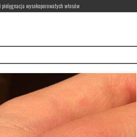
i pielęgnacja wysokoporowatych włosów
ć i jak wybrać najlepszy?
 zalety dla skóry
i i domowe przepisy
anym farbowaniu?
i pielęgnacja krok po kroku