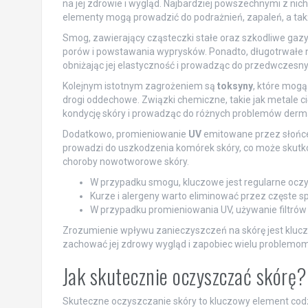
na jej zdrowie i wygląd. Najbardziej powszechnymi z nic
elementy mogą prowadzić do podrażnień, zapaleń, a takż
Smog, zawierający cząsteczki stałe oraz szkodliwe gazy
porów i powstawania wyprysków. Ponadto, długotrwałe
obniżając jej elastyczność i prowadząc do przedwczesn
Kolejnym istotnym zagrożeniem są
toksyny
, które mogą
drogi oddechowe. Związki chemiczne, takie jak metale c
kondycję skóry i prowadząc do różnych problemów derm
Dodatkowo, promieniowanie
UV
emitowane przez słońce
prowadzi do uszkodzenia komórek skóry, co może skutk
choroby nowotworowe skóry.
W przypadku smogu, kluczowe jest regularne ocz
Kurze i alergeny warto eliminować przez częste s
W przypadku promieniowania UV, używanie filtrów 
Zrozumienie wpływu zanieczyszczeń na skórę jest kluc
zachować jej zdrowy wygląd i zapobiec wielu problemo
Jak skutecznie oczyszczać skórę?
Skuteczne oczyszczanie skóry to kluczowy element codzi