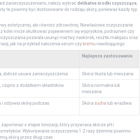
ed zanieczyszczeniami, należy wybrać
delikatne środki czyszczące
,
ukty te powinny być dostosowane do rodzaju skóry, ponieważ każdy typ
tywy estetycznej, ale również zdrowotnej. Niewłaściwe oczyszczanie
 kolei może skutkować pojawieniem się wyprysków, podrażnień czy
oczyszczania pozwala usunąć martwy naskórek, resztki makijażu oraz
acji, jak na przykład nałożenia serum czy
kremu
nawilżającego.
Najlepsze zastosowanie
ła, dobrze usuwa zanieczyszczenia
Skóra tłusta lub mieszana
, często z dodatkiem składników
Skóra normalna lub
mieszana
a i odżywia skórę podczas
Skóra
sucha
lub wrażliwa
 zapominać o etapie tonizacji, który przywraca skórze pH i
kosmetyków. Wykonywanie oczyszczenia 1-2 razy dziennie powinno
enną skórą przez długi czas.