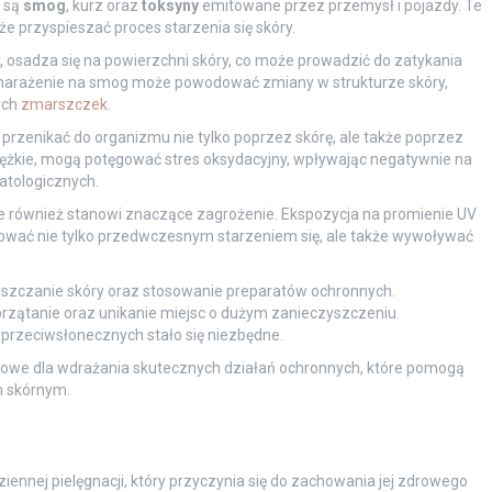
h są
smog
, kurz oraz
toksyny
emitowane przez przemysł i pojazdy. Te
e przyspieszać proces starzenia się skóry.
, osadza się na powierzchni skóry, co może prowadzić do zatykania
 narażenie na smog może powodować zmiany w strukturze skóry,
ych
zmarszczek
.
 przenikać do organizmu nie tylko poprzez skórę, ale także poprzez
iężkie, mogą potęgować stres oksydacyjny, wpływając negatywnie na
atologicznych.
 również stanowi znaczące zagrożenie. Ekspozycja na promienie UV
ować nie tylko przedwczesnym starzeniem się, ale także wywoływać
yszczanie skóry oraz stosowanie preparatów ochronnych.
przątanie oraz unikanie miejsc o dużym zanieczyszczeniu.
przeciwsłonecznych stało się niezbędne.
zowe dla wdrażania skutecznych działań ochronnych, które pomogą
m skórnym.
ennej pielęgnacji, który przyczynia się do zachowania jej zdrowego