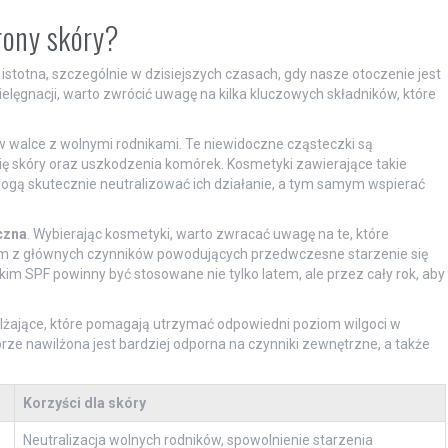
rony skóry?
stotna, szczególnie w dzisiejszych czasach, gdy nasze otoczenie jest
ielęgnacji, warto zwrócić uwagę na kilka kluczowych składników, które
 walce z wolnymi rodnikami. Te niewidoczne cząsteczki są
ię skóry oraz uszkodzenia komórek. Kosmetyki zawierające takie
mogą skutecznie neutralizować ich działanie, a tym samym wspierać
czna
. Wybierając kosmetyki, warto zwracać uwagę na te, które
dnym z głównych czynników powodujących przedwczesne starzenie się
m SPF powinny być stosowane nie tylko latem, ale przez cały rok, aby
lżające, które pomagają utrzymać odpowiedni poziom wilgoci w
rze nawilżona jest bardziej odporna na czynniki zewnętrzne, a także
Korzyści dla skóry
Neutralizacja wolnych rodników, spowolnienie starzenia