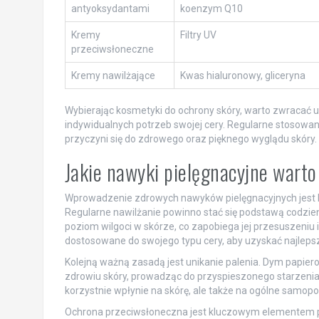
antyoksydantami
koenzym Q10
Kremy
Filtry UV
przeciwsłoneczne
Kremy nawilżające
Kwas hialuronowy, gliceryna
Wybierając kosmetyki do ochrony skóry, warto zwracać u
indywidualnych potrzeb swojej cery. Regularne stosowan
przyczyni się do zdrowego oraz pięknego wyglądu skóry.
Jakie nawyki pielęgnacyjne wart
Wprowadzenie zdrowych nawyków pielęgnacyjnych jest 
Regularne nawilżanie powinno stać się podstawą codzie
poziom wilgoci w skórze, co zapobiega jej przesuszeniu 
dostosowane do swojego typu cery, aby uzyskać najlepsz
Kolejną ważną zasadą jest unikanie palenia. Dym papie
zdrowiu skóry, prowadząc do przyspieszonego starzenia s
korzystnie wpłynie na skórę, ale także na ogólne samopo
Ochrona przeciwsłoneczna jest kluczowym elementem p