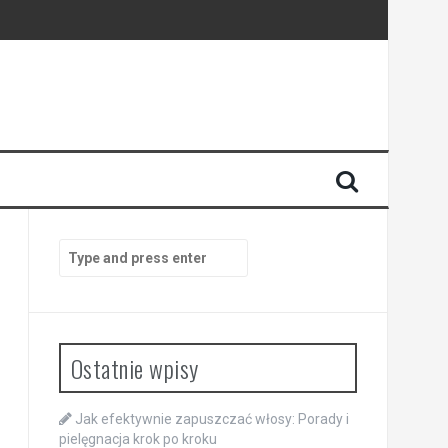
Search
for:
Ostatnie wpisy
Jak efektywnie zapuszczać włosy: Porady i
pielęgnacja krok po kroku