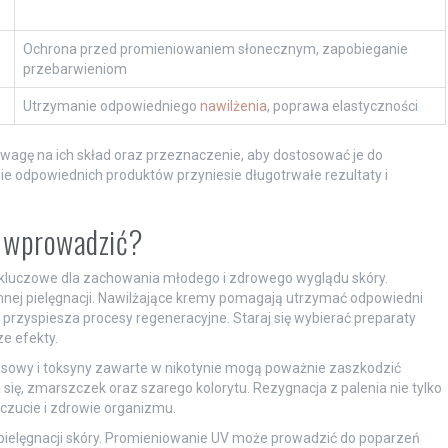
Ochrona przed promieniowaniem słonecznym, zapobieganie
przebarwieniom
Utrzymanie odpowiedniego
nawilżenia
, poprawa elastyczności
wagę na ich skład oraz przeznaczenie, aby dostosować je do
ie odpowiednich produktów przyniesie długotrwałe rezultaty i
o wprowadzić?
kluczowe dla zachowania młodego i zdrowego wyglądu skóry.
nnej pielęgnacji. Nawilżające kremy pomagają utrzymać odpowiedni
i przyspiesza procesy regeneracyjne. Staraj się wybierać preparaty
e efekty.
rosowy i toksyny zawarte w nikotynie mogą poważnie zaszkodzić
ię, zmarszczek oraz szarego kolorytu. Rezygnacja z palenia nie tylko
czucie i zdrowie organizmu.
ielęgnacji skóry. Promieniowanie UV może prowadzić do poparzeń