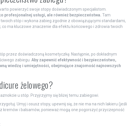
 warto powierzyć swoje stopy doświadczonym specjalistom.
 profesjonalnej usługi, ale również bezpieczeństwa.
Tam
twoich stóp i wykona zabieg zgodnie z obowiązującymi standardami,
w, co ma kluczowe znaczenie dla efektu końcowego i zdrowia twoich
 stóp przez doświadczoną kosmetyczkę. Następnie, po dokładnym
aściwego zabiegu.
Aby zapewnić efektywność i bezpieczeństwo,
wną wiedzę i umiejętności, obejmujące znajomość najnowszych
dicure żelowego?
aznokcie u stóp. Przyjrzyjmy się bliżej temu zabiegowi.
gotuj. Umyj i osusz stopy, upewnij się, że nie ma na nich lakieru (jeśli
uj z kremów i balsamów, ponieważ mogą one pogorszyć przyczepność
: