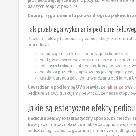
przynieść więcej szkody niż pożytku.
Postaw na delikatn
dalszych etapów pedicure.
Dobre przygotowanie to połowa drogi do pięknych i z
Jak przebiega wykonanie pedicure żelowe
Pedicure żelowy to popularny zabieg, dzięki któremu stop
procedura?
na początku czeka nas odprężająca kąpiel stóp,
następnie kosmetyczka skraca i kształtuje paznok
kolejnym krokiem jest peeling, który usuwa martwy
na płytkę paznokcia aplikowany jest specjalny żel,
każda warstwa żelu jest utwardzana pod lampą UV
Utwardzanie pod lampą UV sprawia, że
lakier żelowy
u
pedicure żelowy, zyskujemy pewność, że nasze stopy będ
Jakie są estetyczne efekty pedic
Pedicure żelowy to fantastyczny sposób, by cieszyć s
trwały kolor na paznokciach, a także dać upust swojej k
podczas tego zabiegu, gwarantują intensywne i długotrwa