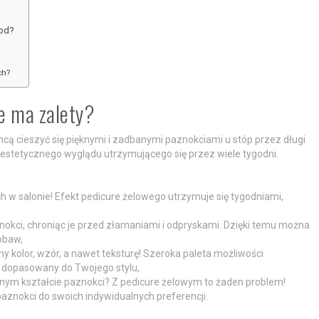
tod?
ch?
ie ma zalety?
chcą cieszyć się pięknymi i zadbanymi paznokciami u stóp przez długi
z estetycznego wyglądu utrzymującego się przez wiele tygodni.
 w salonie! Efekt pedicure żelowego utrzymuje się tygodniami,
znokci, chroniąc je przed złamaniami i odpryskami. Dzięki temu można
obaw,
y kolor, wzór, a nawet teksturę! Szeroka paleta możliwości
ie dopasowany do Twojego stylu,
ym kształcie paznokci? Z pedicure żelowym to żaden problem!
aznokci do swoich indywidualnych preferencji.