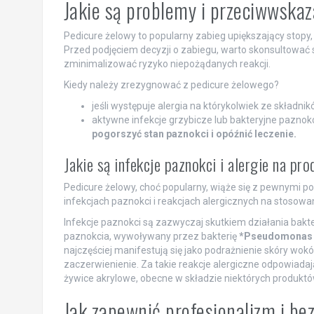
Jakie są problemy i przeciwwskaz
Pedicure żelowy to popularny zabieg upiększający stopy, 
Przed podjęciem decyzji o zabiegu, warto skonsultować
zminimalizować ryzyko niepożądanych reakcji.
Kiedy należy zrezygnować z pedicure żelowego?
jeśli występuje alergia na którykolwiek ze skład
aktywne infekcje grzybicze lub bakteryjne pazn
pogorszyć stan paznokci i opóźnić leczenie.
Jakie są infekcje paznokci i alergie na pr
Pedicure żelowy, choć popularny, wiąże się z pewnymi 
infekcjach paznokci i reakcjach alergicznych na stosowa
Infekcje paznokci są zazwyczaj skutkiem działania bakt
paznokcia, wywoływany przez bakterię
*Pseudomonas 
najczęściej manifestują się jako podrażnienie skóry wo
zaczerwienienie. Za takie reakcje alergiczne odpowiadaj
żywice akrylowe, obecne w składzie niektórych produktó
Jak zapewnić profesjonalizm i b