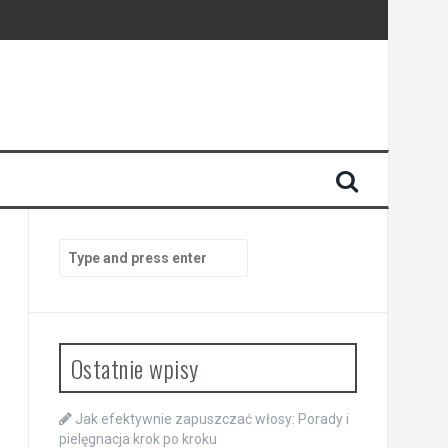
Search
for:
Ostatnie wpisy
Jak efektywnie zapuszczać włosy: Porady i
pielęgnacja krok po kroku