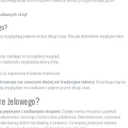
ą pielęgnację, która odżywi i nawilży skórę, przygotowując ją do
adbanych stóp!
go?
y wyglądają pięknie przez długi czas. Ale jak dokładnie wygląda taka
cie, nadając im pożądany wygląd,
 naskórek i wygładza skórę stóp,
, co zapewnia trwałość manicure.
trzymuje się znacznie dłużej niż tradycyjne lakiery.
Decydując się na
ą wyglądały na zadbane i piękne przez długi czas.
ure żelowego?
ię pięknymi i zadbanymi stopami.
Dzięki niemu możesz uzyskać
reatywności, tworząc różnorodne zdobienia. Żele kolorowe, używane
łe barwy, które nie blakną z czasem. Co więcej, pedicure żelowy