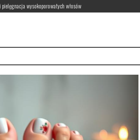
i pielęgnacja wysokoporowatych włosów
ć i jak wybrać najlepszy?
 zalety dla skóry
i i domowe przepisy
anym farbowaniu?
i pielęgnacja krok po kroku