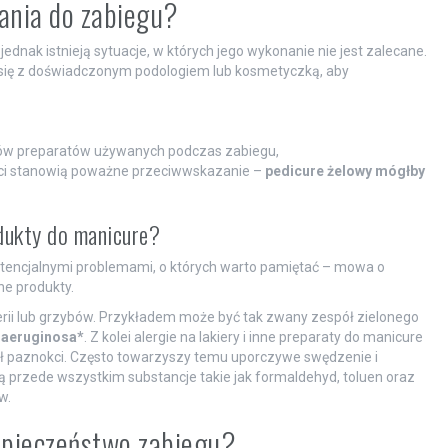
ania do zabiegu?
jednak istnieją sytuacje, w których jego wykonanie nie jest zalecane.
 się z doświadczonym podologiem lub kosmetyczką, aby
ników preparatów używanych podczas zabiegu,
okci stanowią poważne przeciwwskazanie –
pedicure żelowy mógłby
odukty do manicure?
potencjalnymi problemami, o których warto pamiętać – mowa o
ne produkty.
erii lub grzybów. Przykładem może być tak zwany zespół zielonego
aeruginosa*
. Z kolei alergie na lakiery i inne preparaty do manicure
kół paznokci. Często towarzyszy temu uporczywe swędzenie i
ą przede wszystkim substancje takie jak formaldehyd, toluen oraz
w.
ezpieczeństwo zabiegu?