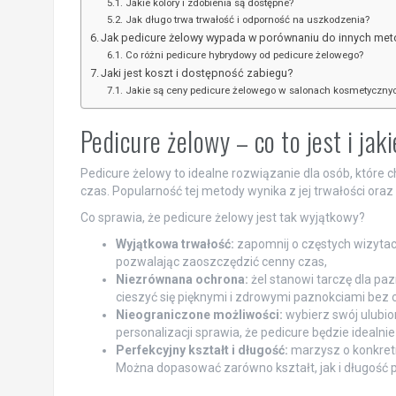
Jakie kolory i zdobienia są dostępne?
Jak długo trwa trwałość i odporność na uszkodzenia?
Jak pedicure żelowy wypada w porównaniu do innych me
Co różni pedicure hybrydowy od pedicure żelowego?
Jaki jest koszt i dostępność zabiegu?
Jakie są ceny pedicure żelowego w salonach kosmetyczny
Pedicure żelowy – co to jest i jak
Pedicure żelowy to idealne rozwiązanie dla osób, które 
czas. Popularność tej metody wynika z jej trwałości ora
Co sprawia, że pedicure żelowy jest tak wyjątkowy?
Wyjątkowa trwałość:
zapomnij o częstych wizytach
pozwalając zaoszczędzić cenny czas,
Niezrównana ochrona:
żel stanowi tarczę dla pa
cieszyć się pięknymi i zdrowymi paznokciami bez 
Nieograniczone możliwości:
wybierz swój ulubion
personalizacji sprawia, że pedicure będzie idealn
Perfekcyjny kształt i długość:
marzysz o konkretn
Można dopasować zarówno kształt, jak i długość p