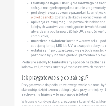
relaksująca kąpiel i usunięcie martwego naskó
skórę, a następnie specjalista usunie zrogowaciał
perfekcyjne opracowanie paznokci
: kosmetyczka
wokół paznokci
zostaną delikatnie opracowane, ab
aplikacja żelowej magii
: na paznokcie nakładana
kolejnych warstw i zapewniająca im trwałość, nas
utwardzana pod lampą
LED
lub
UV
, a całość wień
chroni kolor,
utwardzanie światłem
: każda z warstw żelu – p
specjalną lampą
LED
lub
UV
, a czas potrzebny na
ostatni szlif
: po utwardzeniu wszystkich warstw, 
paznokcie były idealnie gładkie i prezentowały się
Pedicure żelowy to fantastyczny sposób na zadbane i 
kolorów żeli, możesz stworzyć manicure swoich marzeń
Jak przygotować się do zabiegu?
Przygotowanie do pedicure żelowego wcale nie musi być
skórę stóp, dzięki czemu zabieg będzie przyjemniejszy i
zachowaniu higieny – to naprawdę istotne!
W trosce o kondycję skóry, zrezygnuj z kosmetyków, któr