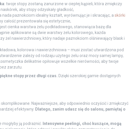
rka
: twoje stopy zostaną zanurzone w ciepłej kąpieli, która zmiękczy
y naskórek, aby stopy odzyskały gładkość,
 nada paznokciom idealny kształt, wyrównując je i skracając, a
skórki
y całość prezentowała się estetycznie,
 jest cienka warstwa żelu podkładowego, stanowiąca bazę dla
tępnie aplikowane są dwie warstwy żelu kolorowego, każda
czy żel nawierzchniowy, który nadaje paznokciom olśniewający blask i
odkładowa, kolorowa i nawierzchniowa – musi zostać utwardzona pod
 utwardzenie zależy od rodzaju użytego żelu oraz mocy samej lampy,
kosmetyczka delikatnie opiłowuje wszelkie nierówności, aby twoje
 bez zarzutu.
piękne stopy przez długi czas.
Dzięki szerokiej gamie dostępnych
.
 skomplikowane. Najważniejsze, aby odpowiednio oczyścić i zmiękczyć
 bardziej efektywny.
Dlatego, zanim udasz się do salonu, pamiętaj o
e mogłyby ją podrażnić.
Intensywne peelingi, choć kuszące, mogą