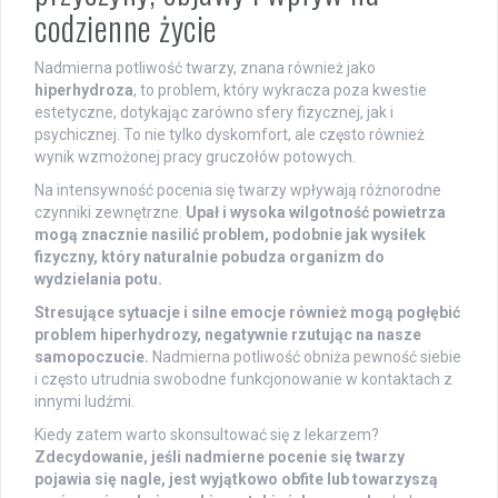
codzienne życie
Nadmierna potliwość twarzy, znana również jako
hiperhydroza
, to problem, który wykracza poza kwestie
estetyczne, dotykając zarówno sfery fizycznej, jak i
psychicznej. To nie tylko dyskomfort, ale często również
wynik wzmożonej pracy gruczołów potowych.
Na intensywność pocenia się twarzy wpływają różnorodne
czynniki zewnętrzne.
Upał i wysoka wilgotność powietrza
mogą znacznie nasilić problem, podobnie jak wysiłek
fizyczny, który naturalnie pobudza organizm do
wydzielania potu.
Stresujące sytuacje i silne emocje również mogą pogłębić
problem hiperhydrozy, negatywnie rzutując na nasze
samopoczucie.
Nadmierna potliwość obniża pewność siebie
i często utrudnia swobodne funkcjonowanie w kontaktach z
innymi ludźmi.
Kiedy zatem warto skonsultować się z lekarzem?
Zdecydowanie, jeśli nadmierne pocenie się twarzy
pojawia się nagle, jest wyjątkowo obfite lub towarzyszą