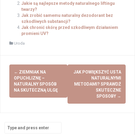
Jakie są najlepsze metody naturalnego liftingu
twarzy?
Jak zrobić samemu naturalny dezodorant bez
szkodliwych substancji?
Jak chronić skórę przed szkodliwym działaniem
promieni UV?
Uroda
Post
←
ZIEMNIAK NA
JAK POWIĘKSZYĆ USTA
navigation
OPUCHLIZNĘ –
NATURALNYMI
NATURALNY SPOSÓB
METODAMI? SPRAWDŹ
NA SKUTECZNĄ ULGĘ
SKUTECZNE
SPOSOBY
→
Search
for: