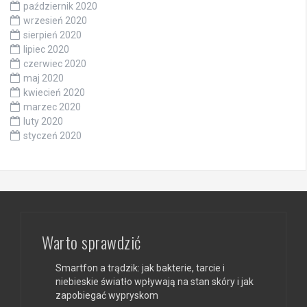
październik 2020
wrzesień 2020
sierpień 2020
lipiec 2020
czerwiec 2020
maj 2020
kwiecień 2020
marzec 2020
luty 2020
styczeń 2020
Warto sprawdzić
Smartfon a trądzik: jak bakterie, tarcie i
niebieskie światło wpływają na stan skóry i jak
zapobiegać wypryskom