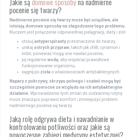
Jakie są
domowe sposoby
na nadmierne
pocenie się twarzy?
Nadmierne pocenie się twarzy może być uciążliwe, ale
istnieją domowe sposoby na złagodzenie tego problemu.
Kluczem jest połączenie odpowiedniej pielęgnacji, diety i ziół.
stosuj
antyperspiranty
przeznaczone do twarzy,
unikaj
ostrych przypraw
, takich jak chilli, cynamon i
imbir, ponieważ mogą one nasilać pocenie,
pij regularnie
wodę
, aby wspierać prawidłowe
funkcjonowanie organizmu,
sięgnij po
zioła
o właściwościach antybakteryjnych.
Napary z pokrzywy, skrzypu polnego i szałwii mogą być
szczególnie pomocne ze względu na ich antybakteryjne
działanie.
Wprowadzenie tych zmian do codziennej rutyny
może znacząco poprawić komfort i zmniejszyć problem
nadmiernego pocenia się twarzy.
Jaką rolę odgrywa dieta i nawadnianie w
kontrolowaniu potliwości oraz jakie są
nowoczesne zabiegi medycyny estetycznej?