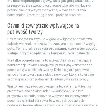
mu inne niepokojące objawy, takie jak gorączka.
Lekarz
przeprowadzi szczegółową diagnostykę, aby wykluczyć
potencjalne przyczyny medyczne, w tym zaburzenia
hormonalne, które mogą leżeć u podłoża problemu.
Czynniki zewnętrzne wpływające na
potliwość twarzy
Gdy temperatura szybuje w górę, a wilgotność powietrza
daje się we znaki, nasza twarz zaczyna produkować więcej
potu.
To naturalna reakcja organizmu, który w ten sposób
usiłuje utrzymać optymalną temperaturę w upalne dni.
Nie tylko pogoda ma na to wpływ.
Silny stres i targające
nami emocje również mogą być przyczyną wzmożonego
pocenia się w okolicach twarzy. Dzieje się tak, ponieważ
emocje te aktywują nasz układ nerwowy, który z kolei daje
sygnał gruczołom potowym do intensywniejszej pracy.
Warto również zwrócić uwagę na to, co jemy.
Miłośnicy
pikantnych dań powinni mieć świadomość, że ostre
przyprawy potrafią znacząco wpłynąć na intensywność
pocenia się. Składniki zawarte w ostrych potrawach
podnoszą temperaturę naszego ciała, co w efekcie prowadzi