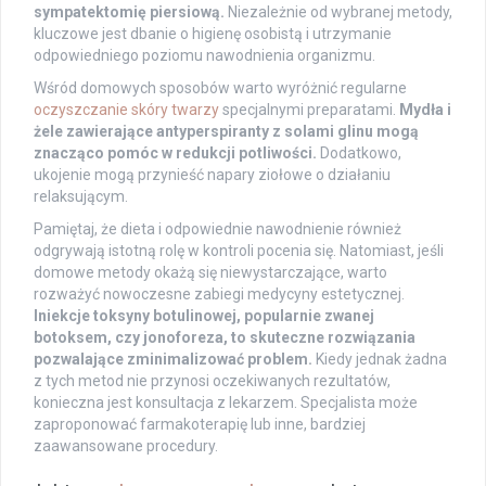
sympatektomię piersiową.
Niezależnie od wybranej metody,
kluczowe jest dbanie o higienę osobistą i utrzymanie
odpowiedniego poziomu nawodnienia organizmu.
Wśród domowych sposobów warto wyróżnić regularne
oczyszczanie skóry twarzy
specjalnymi preparatami.
Mydła i
żele zawierające antyperspiranty z solami glinu mogą
znacząco pomóc w redukcji potliwości.
Dodatkowo,
ukojenie mogą przynieść napary ziołowe o działaniu
relaksującym.
Pamiętaj, że dieta i odpowiednie nawodnienie również
odgrywają istotną rolę w kontroli pocenia się. Natomiast, jeśli
domowe metody okażą się niewystarczające, warto
rozważyć nowoczesne zabiegi medycyny estetycznej.
Iniekcje toksyny botulinowej, popularnie zwanej
botoksem, czy jonoforeza, to skuteczne rozwiązania
pozwalające zminimalizować problem.
Kiedy jednak żadna
z tych metod nie przynosi oczekiwanych rezultatów,
konieczna jest konsultacja z lekarzem. Specjalista może
zaproponować farmakoterapię lub inne, bardziej
zaawansowane procedury.