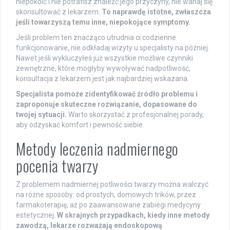
niepokoić i nie potrafisz znaleźć jego przyczyny, nie wahaj się
skonsultować z lekarzem.
To naprawdę istotne, zwłaszcza
jeśli towarzyszą temu inne, niepokojące symptomy.
Jeśli problem ten znacząco utrudnia ci codzienne
funkcjonowanie, nie odkładaj wizyty u specjalisty na później.
Nawet jeśli wykluczyłeś już wszystkie możliwe czynniki
zewnętrzne, które mogłyby wywoływać nadpotliwość,
konsultacja z lekarzem jest jak najbardziej wskazana.
Specjalista pomoże zidentyfikować źródło problemu i
zaproponuje skuteczne rozwiązanie, dopasowane do
twojej sytuacji.
Warto skorzystać z profesjonalnej porady,
aby odzyskać komfort i pewność siebie.
Metody leczenia nadmiernego
pocenia twarzy
Z problemem nadmiernej potliwości twarzy można walczyć
na różne sposoby: od prostych, domowych trików, przez
farmakoterapię, aż po zaawansowane zabiegi medycyny
estetycznej.
W skrajnych przypadkach, kiedy inne metody
zawodzą, lekarze rozważają endoskopową