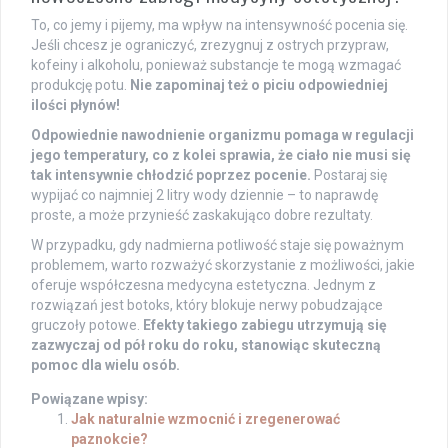
To, co jemy i pijemy, ma wpływ na intensywność pocenia się.
Jeśli chcesz je ograniczyć, zrezygnuj z ostrych przypraw,
kofeiny i alkoholu, ponieważ substancje te mogą wzmagać
produkcję potu.
Nie zapominaj też o piciu odpowiedniej
ilości płynów!
Odpowiednie nawodnienie organizmu pomaga w regulacji
jego temperatury, co z kolei sprawia, że ciało nie musi się
tak intensywnie chłodzić poprzez pocenie.
Postaraj się
wypijać co najmniej 2 litry wody dziennie – to naprawdę
proste, a może przynieść zaskakująco dobre rezultaty.
W przypadku, gdy nadmierna potliwość staje się poważnym
problemem, warto rozważyć skorzystanie z możliwości, jakie
oferuje współczesna medycyna estetyczna. Jednym z
rozwiązań jest botoks, który blokuje nerwy pobudzające
gruczoły potowe.
Efekty takiego zabiegu utrzymują się
zazwyczaj od pół roku do roku, stanowiąc skuteczną
pomoc dla wielu osób.
Powiązane wpisy:
Jak naturalnie wzmocnić i zregenerować
paznokcie?