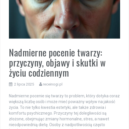
Nadmierne pocenie twarzy:
przyczyny, objawy i skutki w
życiu codziennym
2 lipca 2025
receinogi.pl
Nadmierne pocenie się twarzy to problem, który dotyka coraz
większą liczbę osób i może mieć poważny wpływ na jakość
życia. To nie tylko kwestia estetyki, ale także zdrowia i
komfortu psychicznego. Przyczyny tej dolegliwości są
złożone, obejmując zmiany hormonalne, stres, a nawet
nieodpowiednią dietę. Osoby z nadpotliwością często