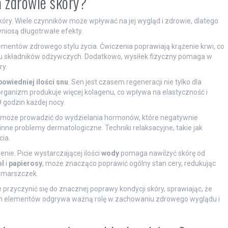
a zdrowie skóry?
kóry. Wiele czynników może wpływać na jej wygląd i zdrowie, dlatego
niosą długotrwałe efekty.
ementów zdrowego stylu życia. Ćwiczenia poprawiają krążenie krwi, co
iu składników odżywczych. Dodatkowo, wysiłek fizyczny pomaga w
ry.
owiedniej ilości snu
. Sen jest czasem regeneracji nie tylko dla
 organizm produkuje więcej kolagenu, co wpływa na elastyczność i
9 godzin każdej nocy.
s może prowadzić do wydzielania hormonów, które negatywnie
inne problemy dermatologiczne. Techniki relaksacyjne, takie jak
ia.
e. Picie wystarczającej ilości
wody
pomaga nawilżyć skórę od
ol
i
papierosy
, może znacząco poprawić ogólny stan cery, redukując
 zmarszczek.
yczynić się do znacznej poprawy kondycji skóry, sprawiając, że
tych elementów odgrywa ważną rolę w zachowaniu zdrowego wyglądu i