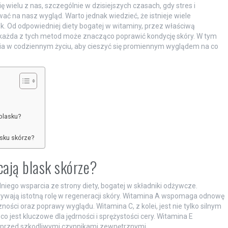
 wielu z nas, szczególnie w dzisiejszych czasach, gdy stres i
 na nasz wygląd. Warto jednak wiedzieć, że istnieje wiele
. Od odpowiedniej diety bogatej w witaminy, przez właściwą
– każda z tych metod może znacząco poprawić kondycję skóry. W tym
ia w codziennym życiu, aby cieszyć się promiennym wyglądem na co
blasku?
sku skórze?
cają blask skórze?
go wsparcia ze strony diety, bogatej w składniki odżywcze.
grywają istotną rolę w regeneracji skóry. Witamina A wspomaga odnowę
ności oraz poprawy wyglądu. Witamina C, z kolei, jest nie tylko silnym
co jest kluczowe dla jędrności i sprężystości cery. Witamina E
ę przed szkodliwymi czynnikami zewnętrznymi.