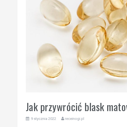
Jak przywrócić blask mato
9 stycznia 2022
receinogi.pl