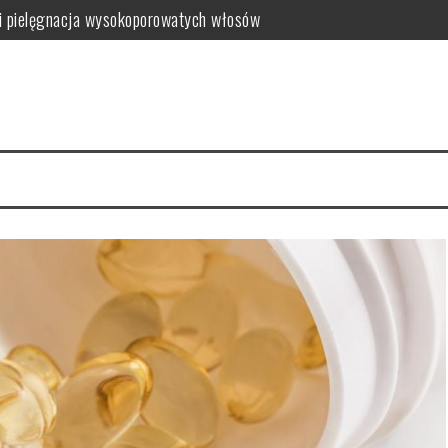
i pielęgnacja wysokoporowatych włosów
ć i jak wybrać najlepszy?
 zalety dla skóry
i i domowe przepisy
anym farbowaniu?
i pielęgnacja krok po kroku