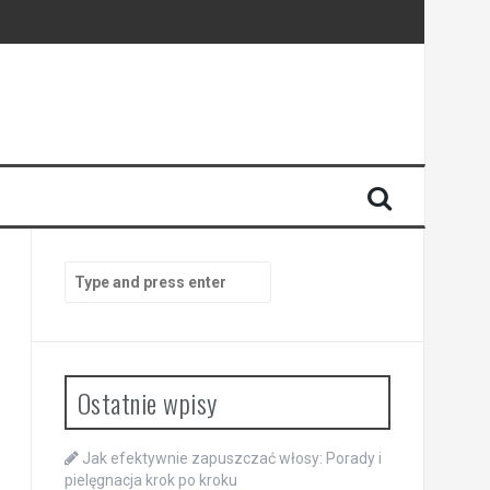
Search
for:
Ostatnie wpisy
Jak efektywnie zapuszczać włosy: Porady i
pielęgnacja krok po kroku