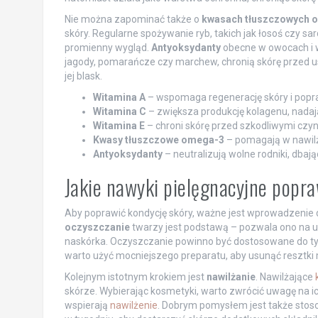
Nie można zapominać także o
kwasach tłuszczowych 
skóry. Regularne spożywanie ryb, takich jak łosoś czy sa
promienny wygląd.
Antyoksydanty
obecne w owocach i w
jagody, pomarańcze czy marchew, chronią skórę przed 
jej blask.
Witamina A
– wspomaga regenerację skóry i popraw
Witamina C
– zwiększa produkcję kolagenu, nadają
Witamina E
– chroni skórę przed szkodliwymi czy
Kwasy tłuszczowe omega-3
– pomagają w nawilż
Antyoksydanty
– neutralizują wolne rodniki, dbają
Jakie nawyki pielęgnacyjne popra
Aby poprawić kondycję skóry, ważne jest wprowadzenie d
oczyszczanie
twarzy jest podstawą – pozwala ono na 
naskórka. Oczyszczanie powinno być dostosowane do typu
warto użyć mocniejszego preparatu, aby usunąć resztki 
Kolejnym istotnym krokiem jest
nawilżanie
. Nawilżające
skórze. Wybierając kosmetyki, warto zwrócić uwagę na ich
wspierają
nawilżenie
. Dobrym pomysłem jest także stos