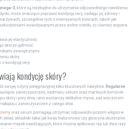
omega-3
, które są niezbędne do utrzymania odpowiedniego nawilżenia
rdynki, może znacząco poprawić kondycję cery, nadając jej zdrowy i
arzywach, szczególnie tych o intensywnych kolorach, takich jak
uszkodzeniami wywoływanymi przez wolne rodniki, co również wspiera
ia jej elastyczność.
c skórze jędrność.
nnikami zewnętrznymi.
eniu skóry.
c o kondycję cery.
wiają kondycję skóry?
o swojej rutyny pielęgnacyjnej kilku kluczowych nawyków.
Regularne
usunięcie zanieczyszczeń, nadmiaru sebum oraz martwych komórek
 skóry i pory dnia; rano wystarczy delikatne mycie, zaś wieczorem
makijażu i zanieczyszczeń z całego dnia.
kremy
oraz serum pomagają utrzymać odpowiedni poziom wilgoci w
 skład: składniki takie jak kwas hialuronowy czy gliceryna skutecznie
owanie masek nawilżających, które można aplikować raz lub dwa razy