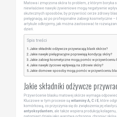
Matowa i zmęczona skóra to problem, z którym boryka się
niewłaściwe nawyki żywieniowe mogą negatywnie wpływać
skutecznych sposobów, by przywrócić cerze zdrowy blask
pielęgnację, aż po profesjonalne zabiegi kosmetyczne 
artykule odkryjemy, jak można zastosować te rozwiązan
dzień.
Spis treści
Jakie składniki odżywcze przywracają blask skórze?
Jakie nawyki pielęgnacyjne poprawiają kondycję skóry?
Jakie zabiegi kosmetyczne mogą pomóc w przywróceniu 
Jakie nawyki życiowe wpływają na zdrowie skóry?
Jakie domowe sposoby mogą pomóc w przywróceniu bla
Jakie składniki odżywcze przywra
Przywrócenie blasku matowej skórze wymaga odpowiednie
Kluczowe w tym procesie są
witaminy A, C i E
, które od
komórkową, co przyczynia się do zwiększenia jej elastycz
antyoksydantem
, ale także wspiera produkcję kolagenu, 
natomiast działa jako warstwa ochronna, chroniąc skór