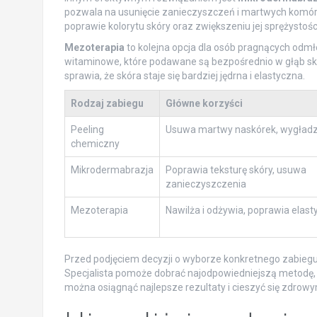
pozwala na usunięcie zanieczyszczeń i martwych komó
poprawie kolorytu skóry oraz zwiększeniu jej sprężystośc
Mezoterapia
to kolejna opcja dla osób pragnących odmło
witaminowe, które podawane są bezpośrednio w głąb sk
sprawia, że skóra staje się bardziej jędrna i elastyczna.
Rodzaj zabiegu
Główne korzyści
Peeling
Usuwa martwy naskórek, wygładz
chemiczny
Mikrodermabrazja
Poprawia teksturę skóry, usuwa
zanieczyszczenia
Mezoterapia
Nawilża i odżywia, poprawia elas
Przed podjęciem decyzji o wyborze konkretnego zabieg
Specjalista pomoże dobrać najodpowiedniejszą metodę, u
można osiągnąć najlepsze rezultaty i cieszyć się zdro