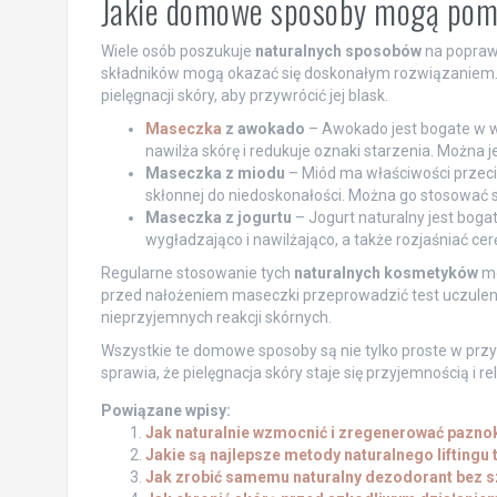
Jakie domowe sposoby mogą pomó
Wiele osób poszukuje
naturalnych sposobów
na popraw
składników mogą okazać się doskonałym rozwiązaniem. O
pielęgnacji skóry, aby przywrócić jej blask.
Maseczka
z awokado
– Awokado jest bogate w wi
nawilża skórę i redukuje oznaki starzenia. Można j
Maseczka z miodu
– Miód ma właściwości przeciw
skłonnej do niedoskonałości. Można go stosować sa
Maseczka z jogurtu
– Jogurt naturalny jest bogat
wygładzająco i nawilżająco, a także rozjaśniać cer
Regularne stosowanie tych
naturalnych kosmetyków
mo
przed nałożeniem maseczki przeprowadzić test uczuleni
nieprzyjemnych reakcji skórnych.
Wszystkie te domowe sposoby są nie tylko proste w przy
sprawia, że pielęgnacja skóry staje się przyjemnością i
Powiązane wpisy:
Jak naturalnie wzmocnić i zregenerować pazno
Jakie są najlepsze metody naturalnego liftingu
Jak zrobić samemu naturalny dezodorant bez s