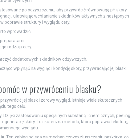
ików odżywczych.
 stosowane po oczyszczeniu, aby przywrócić równowagę pH skóry.
ęgnacji, ułatwiając wchłanianie składników aktywnych z następnych
poprawie struktury i wyglądu cery.
arto wprowadzić:
 preparatami.
go rodzaju cery.
tarczyć dodatkowych składników odżywczych.
ąco wpłynąć na wygląd i kondycję skóry, przywracając jej blask i
 pomóc w przywróceniu blasku?
zywrócić jej blask i zdrowy wygląd. Istnieje wiele skutecznych
iu tego celu.
y
. Dzięki zastosowaniu specjalnych substancji chemicznych, peeling
egenerację skóry. To skuteczna metoda, która poprawia teksturę,
romiennego wyglądu.
ja
. Ten zabieg polega na mechanicznym złuszczaniu naskórka, co