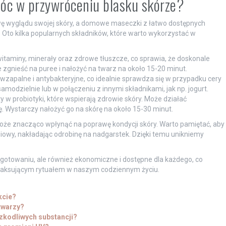
c w przywróceniu blasku skórze?
ę wyglądu swojej skóry, a domowe maseczki z łatwo dostępnych
to kilka popularnych składników, które warto wykorzystać w
taminy, minerały oraz zdrowe tłuszcze, co sprawia, że doskonale
e zgnieść na puree i nałożyć na twarz na około 15-20 minut.
zapalne i antybakteryjne, co idealnie sprawdza się w przypadku cery
modzielnie lub w połączeniu z innymi składnikami, jak np. jogurt.
y w probiotyki, które wspierają zdrowie skóry. Może działać
ę. Wystarczy nałożyć go na skórę na około 15-30 minut.
że znacząco wpłynąć na poprawę kondycji skóry. Warto pamiętać, aby
owy, nakładając odrobinę na nadgarstek. Dzięki temu unikniemy
gotowaniu, ale również ekonomiczne i dostępne dla każdego, co
 relaksującym rytuałem w naszym codziennym życiu.
kcie?
 twarzy?
zkodliwych substancji?