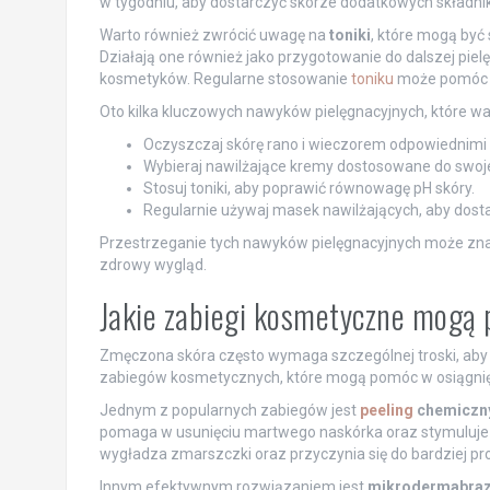
w tygodniu, aby dostarczyć skórze dodatkowych składn
Warto również zwrócić uwagę na
toniki
, które mogą być
Działają one również jako przygotowanie do dalszej piel
kosmetyków. Regularne stosowanie
toniku
może pomóc w 
Oto kilka kluczowych nawyków pielęgnacyjnych, które w
Oczyszczaj skórę rano i wieczorem odpowiednimi
Wybieraj nawilżające kremy dostosowane do swoje
Stosuj toniki, aby poprawić równowagę pH skóry.
Regularnie używaj masek nawilżających, aby dos
Przestrzeganie tych nawyków pielęgnacyjnych może znacz
zdrowy wygląd.
Jakie zabiegi kosmetyczne mogą
Zmęczona skóra często wymaga szczególnej troski, aby pr
zabiegów kosmetycznych, które mogą pomóc w osiągnięc
Jednym z popularnych zabiegów jest
peeling
chemiczn
pomaga w usunięciu martwego naskórka oraz stymuluje r
wygładza zmarszczki oraz przyczynia się do bardziej p
Innym efektywnym rozwiązaniem jest
mikrodermabraz