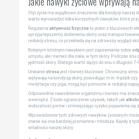
Jakie nawyki życiowe wpływają n
Styl życia ma wyjątkowe znaczenie dla kondycji naszej s
warto wprowadzić kilka korzystnych nawyków, które przy
Regularna
aktywność fizyczna
to jeden z kluczowych el
sprzyja lepszemu dotlenieniu skóry oraz transportowan
redukcji stresu, co przekłada się na zdrowszy wygląd skó
Kolejnym istotnym nawykiem jest zapewnienie sobie
odp
umysłu, ale również dla ciała, w tym skóry. Podczas snu
jędrność skóry. Dlatego warto dążyć do snu o długości 7-
Unikanie
stresu
jest również kluczowe. Chroniczny stre
wpływają na kondycję skóry, powodując m.in. trądzik czy 
medytacja czy joga, mogą być pomocne w redukcji napięc
Odpowiednie nawodnienie organizmu również ma znaczeni
wewnątrz. Z kolei ograniczenie używek, takich jak
alkoh
widoczność porów i zmniejszając ryzyko pojawienia się
Wprowadzenie tych zdrowych nawyków życiowych może prz
stanie się ona bardziej promienna i młodsza. Każdy z 
witalności naszej skóry.