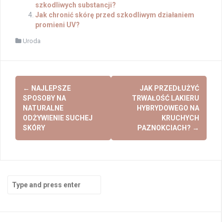
szkodliwych substancji?
Jak chronić skórę przed szkodliwym działaniem
promieni UV?
Uroda
Post
←
NAJLEPSZE
JAK PRZEDŁUŻYĆ
navigation
SPOSOBY NA
TRWAŁOŚĆ LAKIERU
NATURALNE
HYBRYDOWEGO NA
ODŻYWIENIE SUCHEJ
KRUCHYCH
SKÓRY
PAZNOKCIACH?
→
Search
for: