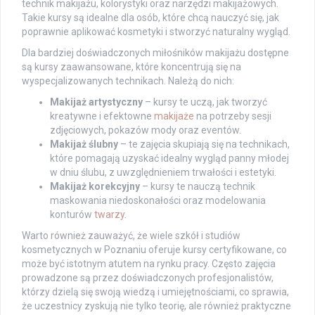
technik makijażu, kolorystyki oraz narzędzi makijażowych.
Takie kursy są idealne dla osób, które chcą nauczyć się, jak
poprawnie aplikować kosmetyki i stworzyć naturalny wygląd.
Dla bardziej doświadczonych miłośników makijażu dostępne
są kursy zaawansowane, które koncentrują się na
wyspecjalizowanych technikach. Należą do nich:
Makijaż artystyczny
– kursy te uczą, jak tworzyć
kreatywne i efektowne
makijaże
na potrzeby sesji
zdjęciowych, pokazów mody oraz eventów.
Makijaż ślubny
– te zajęcia skupiają się na technikach,
które pomagają uzyskać idealny wygląd panny młodej
w dniu ślubu, z uwzględnieniem trwałości i estetyki.
Makijaż korekcyjny
– kursy te nauczą technik
maskowania niedoskonałości oraz modelowania
konturów
twarzy
.
Warto również zauważyć, że wiele szkół i studiów
kosmetycznych w Poznaniu oferuje kursy certyfikowane, co
może być istotnym atutem na rynku pracy. Często zajęcia
prowadzone są przez doświadczonych profesjonalistów,
którzy dzielą się swoją wiedzą i umiejętnościami, co sprawia,
że uczestnicy zyskują nie tylko teorię, ale również praktyczne