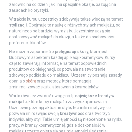
zarówno na co dzień, jak i na specjalne okazje, bazując na
zasadach kolorystyki.
W trakcie kursu uczestnicy zdobywają także wiedzę na temat
stylizacji
. Obejmuje to naukę o różnych stylach makijażu, od
naturalnego po bardziej wyrazisty. Uczestnicy uczą się
dostosowywać makijaż do okazji, a także do osobowości i
preferencji klientów.
Nie można zapomnieć o
pielęgnacji skóry
, która jest
kluczowym aspektem każdej aplikacji kosmetyków. Kursy
często zawierają informacje na temat odpowiednich
produktów do pielęgnacji, co pozwala na stworzenie
zdrowego podkładu do makijażu. Uczestnicy poznają zasady
dbania o
skórę
oraz metody, które pomagają
zminimalizować skutki stosowania kosmetyków.
Warto również zwrócić uwagę na tj.
największe trendy w
makijażu
, które kursy makijażu zazwyczaj omawiają.
Uczniowie poznają aktualne style, techniki i motywy, co
pozwala im rozwijać swoją
kreatywność
oraz tworzyć
indywidualny styl. Takie umiejętności są nieocenione na rynku
pracy, w branży kosmetycznej, gdzie doskonałość w
makijażu często opiera się na umiejętności śledzenia i