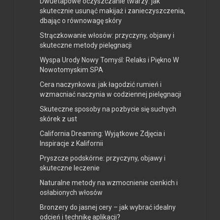
Dwuetapowe oczyszczanie twarzy: jak
skutecznie usunąć makijaż i zanieczyszczenia,
dbając o równowagę skóry
Strączkowanie włosów: przyczyny, objawy i
skuteczne metody pielęgnacji
Wyspa Urody Nowy Tomyśl: Relaks i Piękno W
Nowotomyskim SPA
Cera naczynkowa: jak łagodzić rumień i
wzmacniać naczynia w codziennej pielęgnacji
Skuteczne sposoby na pozbycie się suchych
skórek z ust
California Dreaming: Wyjątkowe Zdjęcia i
Inspiracje z Kalifornii
Pryszcze podskórne: przyczyny, objawy i
skuteczne leczenie
Naturalne metody na wzmocnienie cienkich i
osłabionych włosów
Bronzery do jasnej cery – jak wybrać idealny
odcień i technikę aplikacji?