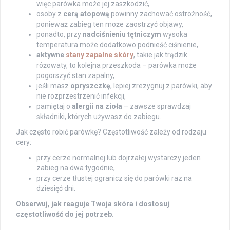
więc parówka może jej zaszkodzić,
osoby z
cerą atopową
powinny zachować ostrożność,
ponieważ zabieg ten może zaostrzyć objawy,
ponadto, przy
nadciśnieniu tętniczym
wysoka
temperatura może dodatkowo podnieść ciśnienie,
aktywne
stany zapalne skóry
, takie jak trądzik
różowaty, to kolejna przeszkoda – parówka może
pogorszyć stan zapalny,
jeśli masz
opryszczkę
, lepiej zrezygnuj z parówki, aby
nie rozprzestrzenić infekcji,
pamiętaj o
alergii na zioła
– zawsze sprawdzaj
składniki, których używasz do zabiegu.
Jak często robić parówkę? Częstotliwość zależy od rodzaju
cery:
przy cerze normalnej lub dojrzałej wystarczy jeden
zabieg na dwa tygodnie,
przy cerze tłustej ogranicz się do parówki raz na
dziesięć dni.
Obserwuj, jak reaguje Twoja skóra i dostosuj
częstotliwość do jej potrzeb.