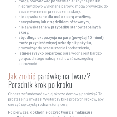
mogą powodować podrażnienia:
zbyt częste lub
nieprawidłowo wykonane parówki mogą prowadzić do
zaczerwienienia i przesuszenia skóry,
nie są wskazane dla osób z cerą wrażliwą,
naczynkową lub z trądzikiem różowatym,
nie są wskazane w przypadku stanów zapalnych
skóry,
zbyt długa ekspozycja na parę (powyżej 10 minut)
może przynieść więcej szkody niż pożytku,
prowadząc do przesuszenia i podrażnienia,
istnieje ryzyko poparzeń:
para wodna jest bardzo
gorąca, dlatego należy zachować szczególną
ostrożność.
Jak zrobić
parówkę na twarz?
Poradnik krok po kroku
Chcesz zafundować swojej skórze domową parówkę? To
prostsze niż myślisz! Wystarczy kilka prostych kroków, aby
cieszyć się czystą i odświeżoną cerą.
Po pierwsze,
dokładnie oczyść twarz z makijażu i