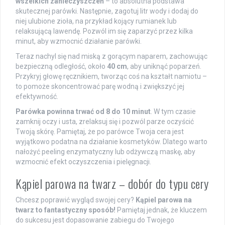
wszelkich zanieczyszczeń
– to absolutna podstawa
skutecznej parówki. Następnie, zagotuj litr wody i dodaj do
niej ulubione zioła, na przykład kojący rumianek lub
relaksującą lawendę. Pozwól im się zaparzyć przez kilka
minut, aby wzmocnić działanie parówki.
Teraz nachyl się nad miską z gorącym naparem, zachowując
bezpieczną odległość, około
40 cm
, aby uniknąć poparzeń.
Przykryj głowę ręcznikiem, tworząc coś na kształt namiotu –
to pomoże skoncentrować parę wodną i zwiększyć jej
efektywność.
Parówka powinna trwać od 8 do 10 minut
. W tym czasie
zamknij oczy i usta, zrelaksuj się i pozwól parze oczyścić
Twoją skórę. Pamiętaj, że po parówce Twoja cera jest
wyjątkowo podatna na działanie kosmetyków. Dlatego warto
nałożyć peeling enzymatyczny lub odżywczą maskę, aby
wzmocnić efekt oczyszczenia i pielęgnacji.
Kąpiel parowa na twarz – dobór do typu cery
Chcesz poprawić wygląd swojej cery?
Kąpiel parowa na
twarz to fantastyczny sposób!
Pamiętaj jednak, że kluczem
do sukcesu jest dopasowanie zabiegu do Twojego