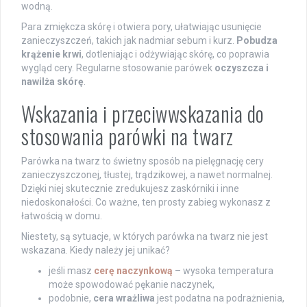
wodną.
Para zmiękcza skórę i otwiera pory, ułatwiając usunięcie
zanieczyszczeń, takich jak nadmiar sebum i kurz.
Pobudza
krążenie krwi
, dotleniając i odżywiając skórę, co poprawia
wygląd cery. Regularne stosowanie parówek
oczyszcza i
nawilża skórę
.
Wskazania i przeciwwskazania do
stosowania parówki na twarz
Parówka na twarz to świetny sposób na pielęgnację cery
zanieczyszczonej, tłustej, trądzikowej, a nawet normalnej.
Dzięki niej skutecznie zredukujesz zaskórniki i inne
niedoskonałości. Co ważne, ten prosty zabieg wykonasz z
łatwością w domu.
Niestety, są sytuacje, w których parówka na twarz nie jest
wskazana. Kiedy należy jej unikać?
jeśli masz
cerę naczynkową
– wysoka temperatura
może spowodować pękanie naczynek,
podobnie,
cera wrażliwa
jest podatna na podrażnienia,