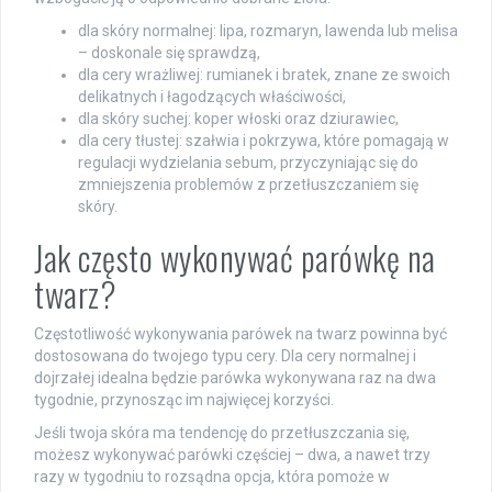
dla skóry normalnej: lipa, rozmaryn, lawenda lub melisa
– doskonale się sprawdzą,
dla cery wrażliwej: rumianek i bratek, znane ze swoich
delikatnych i łagodzących właściwości,
dla skóry suchej: koper włoski oraz dziurawiec,
dla cery tłustej: szałwia i pokrzywa, które pomagają w
regulacji wydzielania sebum, przyczyniając się do
zmniejszenia problemów z przetłuszczaniem się
skóry.
Jak często wykonywać parówkę na
twarz?
Częstotliwość wykonywania parówek na twarz powinna być
dostosowana do twojego typu cery. Dla cery normalnej i
dojrzałej idealna będzie parówka wykonywana raz na dwa
tygodnie, przynosząc im najwięcej korzyści.
Jeśli twoja skóra ma tendencję do przetłuszczania się,
możesz wykonywać parówki częściej – dwa, a nawet trzy
razy w tygodniu to rozsądna opcja, która pomoże w