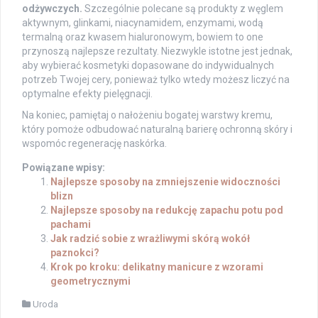
odżywczych.
Szczególnie polecane są produkty z węglem
aktywnym, glinkami, niacynamidem, enzymami, wodą
termalną oraz kwasem hialuronowym, bowiem to one
przynoszą najlepsze rezultaty. Niezwykle istotne jest jednak,
aby wybierać kosmetyki dopasowane do indywidualnych
potrzeb Twojej cery, ponieważ tylko wtedy możesz liczyć na
optymalne efekty pielęgnacji.
Na koniec, pamiętaj o nałożeniu bogatej warstwy kremu,
który pomoże odbudować naturalną barierę ochronną skóry i
wspomóc regenerację naskórka.
Powiązane wpisy:
Najlepsze sposoby na zmniejszenie widoczności
blizn
Najlepsze sposoby na redukcję zapachu potu pod
pachami
Jak radzić sobie z wrażliwymi skórą wokół
paznokci?
Krok po kroku: delikatny manicure z wzorami
geometrycznymi
Uroda