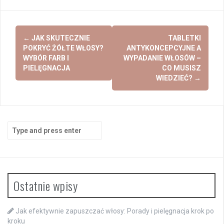
Post
←
JAK SKUTECZNIE
TABLETKI
navigation
POKRYĆ ŻÓŁTE WŁOSY?
ANTYKONCEPCYJNE A
WYBÓR FARB I
WYPADANIE WŁOSÓW –
PIELĘGNACJA
CO MUSISZ
WIEDZIEĆ?
→
Search
for:
Ostatnie wpisy
Jak efektywnie zapuszczać włosy: Porady i pielęgnacja krok po
kroku