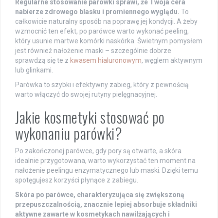
Regularne stosowanie parówki sprawi, że Twoja cera
nabierze zdrowego blasku i promiennego wyglądu.
To
całkowicie naturalny sposób na poprawę jej kondycji. A żeby
wzmocnić ten efekt, po parówce warto wykonać peeling,
który usunie martwe komórki naskórka. Świetnym pomysłem
jest również nałożenie maski – szczególnie dobrze
sprawdzą się te z
kwasem hialuronowym
, węglem aktywnym
lub glinkami.
Parówka to szybki i efektywny zabieg, który z pewnością
warto włączyć do swojej rutyny pielęgnacyjnej.
Jakie kosmetyki stosować po
wykonaniu parówki?
Po zakończonej parówce, gdy pory są otwarte, a skóra
idealnie przygotowana, warto wykorzystać ten moment na
nałożenie peelingu enzymatycznego lub maski. Dzięki temu
spotęgujesz korzyści płynące z zabiegu.
Skóra po parówce, charakteryzująca się zwiększoną
przepuszczalnością, znacznie lepiej absorbuje składniki
aktywne zawarte w kosmetykach nawilżających i