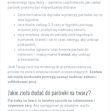
konkretnego typu skóry – zarówno częstotliwość, jak i skład
parówki powinny być indywidualnie dobrane.
Cera normalna lub dojrzała: wystarczy parówka raz na
dwa tygodnie,
cera tłusta: zabiegi 2-3 razy w tygodniu pomogą
oczyścić pory i pozbyć się nadmiaru sebum,
cera wrażliwa: dodaj do parówki zioła łagodzące
(rumianek, bratek) i skróć czas zabiegu, aby uniknąć
podrażnień,
cera sucha: ogranicz czas trwania parówki do
minimum – maksymalnie
5 minut
, aby uniknąć
przesuszenia.
Jeśli Twoja cera ma tendencję do przetłuszczania się,
postaw na zioła o właściwościach oczyszczających.
Szałwia
lub mięta doskonale pomogą usunąć nadmiar sebum i
odblokować pory.
Jakie zioła dodać do parówki na twarz?
Parówka na twarz to świetny sposób na odświeżenie i
ożywienie cery.
Aby spotęgować jej działanie, warto
wzbogacić ją o odpowiednio dobrane zioła.