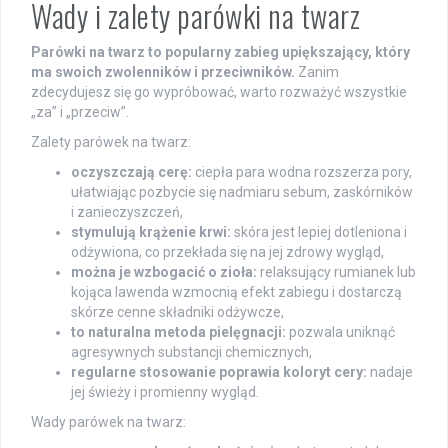
Wady i zalety parówki na twarz
Parówki na twarz to popularny zabieg upiększający, który
ma swoich zwolenników i przeciwników.
Zanim
zdecydujesz się go wypróbować, warto rozważyć wszystkie
„za” i „przeciw”.
Zalety parówek na twarz:
oczyszczają cerę:
ciepła para wodna rozszerza pory,
ułatwiając pozbycie się nadmiaru sebum, zaskórników
i zanieczyszczeń,
stymulują krążenie krwi:
skóra jest lepiej dotleniona i
odżywiona, co przekłada się na jej zdrowy wygląd,
można je wzbogacić o zioła:
relaksujący rumianek lub
kojąca lawenda wzmocnią efekt zabiegu i dostarczą
skórze cenne składniki odżywcze,
to naturalna metoda pielęgnacji:
pozwala uniknąć
agresywnych substancji chemicznych,
regularne stosowanie poprawia koloryt cery:
nadaje
jej świeży i promienny wygląd.
Wady parówek na twarz: