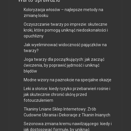
Koloryzacja włosów – najlepsze metody na
zmianę looku
Oczyszczanie twarzy po imprezie: skuteczne
kroki, które pomogą uniknąć niedoskonałości i
opuchlizny
Jak wyeliminować widoczność pajączków na
twarzy?
Joga twarzy dla początkujących: jak zacząć
ćwiczenia, by poprawić jędrność i uniknąć
błędów
Modne wzory na paznokcie na specjalne okazje
Leki a słońce: kiedy ryzyko przebarwień rośnie i
jak skutecznie chronić skórę przed
fotouczuleniem
Tkaniny Lniane Sklep Internetowy: Zrób
Cudowne Ubrania i Dekoracje z Tkanin lnianych
Sezonowa zmiana kremu nawilżającego: kiedy i
jak dostosować formułę, by uniknąć