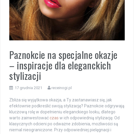
Paznokcie na specjalne okazje
– inspiracje dla eleganckich
stylizacji
17 grudnia 2021
receinogi.pl
Zbliża się wyjątkowa okazja, a Ty zastanawiasz się, jak
efektownie podkreślić swoją stylizację? Paznokcie odgrywają
kluczową rolę w dopełnieniu eleganckiego looku, dlatego
warto zainwestować
czas
w ich odpowiednią stylizację. Od
klasycznych odcieni po odważne zdobienia, możliwości są
niemal nieograniczone. Przy odpowiedniej pielęgnacji i