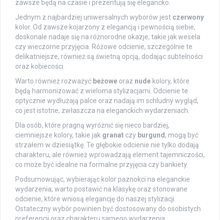
zawsze będą na czasie i prezentują się elegancko.
Jednym z najbardziej uniwersalnych wyborów jest
czerwony
kolor. Od zawsze kojarzony z elegancją i pewnością siebie,
doskonale nadaje się na różnorodne okazje, takie jak wesela
czy wieczorne przyjęcia. Różowe odcienie, szczególnie te
delikatniejsze, również są świetną opcją, dodając subtelności
oraz kobiecości.
Warto również rozważyć
beżowe
oraz
nude
kolory, które
będą harmonizować z wieloma stylizacjami. Odcienie te
optycznie wydłużają palce oraz nadają im schludny wygląd,
co jest istotne, zwłaszcza na eleganckich wydarzeniach.
Dla osób, które pragną wyróżnić się nieco bardziej,
ciemniejsze kolory, takie jak
granat
czy
burgund
, mogą być
strzałem w dziesiątkę. Te głębokie odcienie nie tylko dodają
charakteru, ale również wprowadzają element tajemniczości,
co może być idealne na formalne przyjęcia czy bankiety.
Podsumowując, wybierając kolor paznokci na eleganckie
wydarzenia, warto postawić na klasykę oraz stonowane
odcienie, które wniosą elegancję do naszej stylizacji.
Ostateczny wybór powinien być dostosowany do osobistych
preferencji oraz charakteru samego wydarzenia.