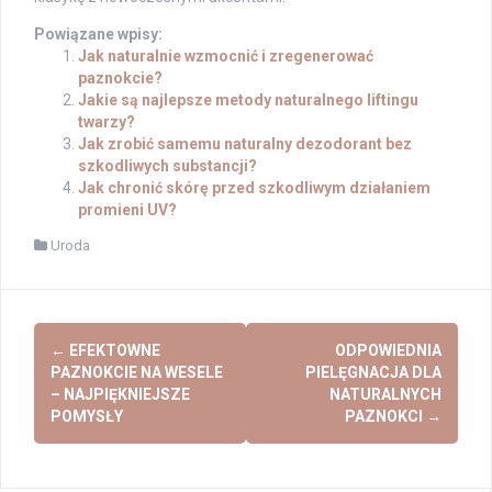
Powiązane wpisy:
Jak naturalnie wzmocnić i zregenerować
paznokcie?
Jakie są najlepsze metody naturalnego liftingu
twarzy?
Jak zrobić samemu naturalny dezodorant bez
szkodliwych substancji?
Jak chronić skórę przed szkodliwym działaniem
promieni UV?
Uroda
Post
←
EFEKTOWNE
ODPOWIEDNIA
navigation
PAZNOKCIE NA WESELE
PIELĘGNACJA DLA
– NAJPIĘKNIEJSZE
NATURALNYCH
POMYSŁY
PAZNOKCI
→