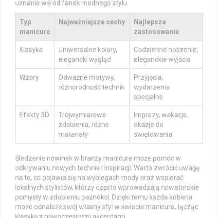
uznanie wśród fanek modnego stylu.
Typ
Najważniejsze cechy
Najlepsze
manicure
zastosowanie
Klasyka
Uniwersalne kolory,
Codzienne noszenie,
elegancki wygląd
eleganckie wyjścia
Wzory
Odważne motywy,
Przyjęcia,
różnorodność technik
wydarzenia
specjalne
Efekty 3D
Trójwymiarowe
Imprezy, wakacje,
zdobienia, różne
okazje do
materiały
świętowania
Śledzenie nowinek w branży manicure może pomóc w
odkrywaniu nowych technik i inspiracji. Warto zwrócić uwagę
na to, co pojawia się na wybiegach mody oraz wspierać
lokalnych stylistów, którzy często wprowadzają nowatorskie
pomysły w zdobieniu paznokci. Dzięki temu każda kobieta
może odnaleźć swój własny styl w świecie manicure, łącząc
klasykę z nowoczesnymi akcentami.