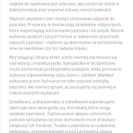
olejków do nawilżania jest zalecane, aby utrzymać skórki w
dobrej kondycji oraz wspierać zdrowy wzrost paznokci.
Ważnym aspektem jest również stosowanie
odżywek do
paznokci
. Preparaty te dostarczają składników odżywczych,
które wspomagają wzmocnienie paznokci i ich połysk. Można
wybierać spośród różnych formuł, w zależności od potrzeb
naszych paznokci – niektóre są skierowane na wzmocnienie,
inne na
nawilżenie
czy też nadanie blasku.
Aby osiągnąć idealny efekt, warto również zastanowić się
nad wizytą u manikiurzystki. Specjalistka w tej dziedzinie
może zaoferować profesjonalne podejście, które pomoże w
wyborze odpowiedniego stylu, koloru i zdobień. Manikiur
wykonany przez fachowca nie tylko poprawi estetykę
paznokci, ale również sprawi, że poczujemy się pewniej w
trakcie ważnych wydarzeń.
Dodatkowo, unikaj kontaktu z szkodliwymi substancjami,
takimi jak silne detergenty czy chemikalia, które mogą
osłabiać paznokcie. Zastosowanie rękawic ochronnych
podczas sprzątania czy prac domowych może znacząco
zwiększyć ich trwałość. Troska o paznokcie w codziennej
pielęgnacji i przygotowaniach przed szczególną okazją