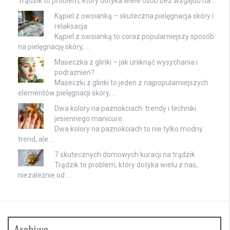
Trądzik to problem, który dotyka wiele osób bez względu na …
Kąpiel z owsianką – skuteczna pielęgnacja skóry i
relaksacja
Kąpiel z owsianką to coraz popularniejszy sposób
na pielęgnację skóry, …
Maseczka z glinki – jak uniknąć wysychania i
podrażnień?
Maseczki z glinki to jeden z najpopularniejszych
elementów pielęgnacji skóry, …
Dwa kolory na paznokciach: trendy i techniki
jesiennego manicure
Dwa kolory na paznokciach to nie tylko modny
trend, ale …
7 skutecznych domowych kuracji na trądzik
Trądzik to problem, który dotyka wielu z nas,
niezależnie od …
Archiwa