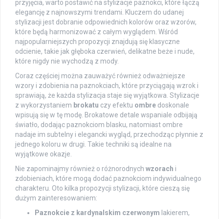
przyjęcia, warto postawić na stylizacje paznokci, które łączą
elegancję z najnowszymi trendami. Kluczem do udanej
stylizacji jest dobranie odpowiednich kolorów oraz wzorów,
które będą harmonizować z całym wyglądem. Wśród
najpopularniejszych propozycji znajdują się klasyczne
odcienie, takie jak głęboka czerwień, delikatne beże i nude,
które nigdy nie wychodzą z mody.
Coraz częściej można zauważyć również odważniejsze
wzory i zdobienia na paznokciach, które przyciągają wzrok i
sprawiają, że każda stylizacja staje się wyjątkowa. Stylizacje
z wykorzystaniem
brokatu
czy efektu
ombre
doskonale
wpisują się w tę modę. Brokatowe detale wspaniale odbijają
światło, dodając paznokciom blasku, natomiast ombre
nadaje im subtelny i elegancki wygląd, przechodząc płynnie z
jednego koloru w drugi. Takie techniki są idealne na
wyjątkowe okazje.
Nie zapominajmy również o różnorodnych
wzorach
i
zdobieniach, które mogą dodać paznokciom indywidualnego
charakteru. Oto kilka propozycji stylizacji, które cieszą się
dużym zainteresowaniem:
Paznokcie z kardynalskim czerwonym
lakierem,