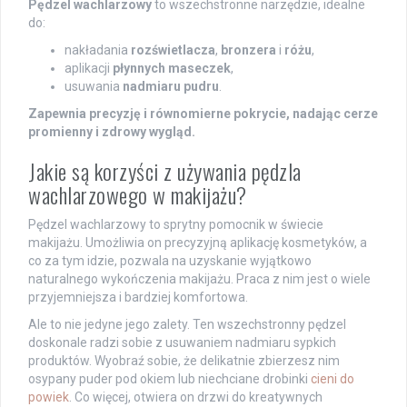
Pędzel wachlarzowy
to wszechstronne narzędzie, idealne
do:
nakładania
rozświetlacza
,
bronzera
i
różu
,
aplikacji
płynnych maseczek
,
usuwania
nadmiaru pudru
.
Zapewnia precyzję i równomierne pokrycie, nadając cerze
promienny i zdrowy wygląd.
Jakie są korzyści z używania pędzla
wachlarzowego w makijażu?
Pędzel wachlarzowy to sprytny pomocnik w świecie
makijażu. Umożliwia on precyzyjną aplikację kosmetyków, a
co za tym idzie, pozwala na uzyskanie wyjątkowo
naturalnego wykończenia makijażu. Praca z nim jest o wiele
przyjemniejsza i bardziej komfortowa.
Ale to nie jedyne jego zalety. Ten wszechstronny pędzel
doskonale radzi sobie z usuwaniem nadmiaru sypkich
produktów. Wyobraź sobie, że delikatnie zbierzesz nim
osypany puder pod okiem lub niechciane drobinki
cieni do
powiek
. Co więcej, otwiera on drzwi do kreatywnych