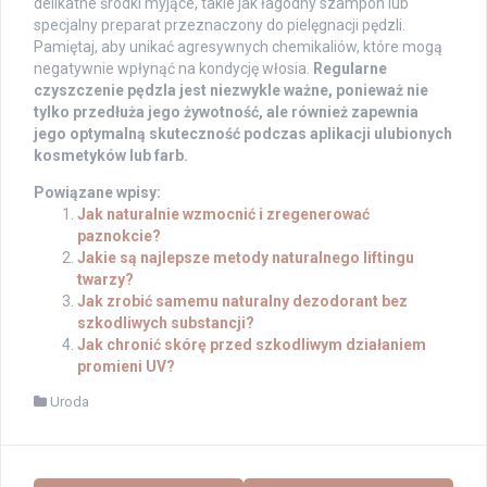
delikatne środki myjące, takie jak łagodny szampon lub
specjalny preparat przeznaczony do pielęgnacji pędzli.
Pamiętaj, aby unikać agresywnych chemikaliów, które mogą
negatywnie wpłynąć na kondycję włosia.
Regularne
czyszczenie pędzla jest niezwykle ważne, ponieważ nie
tylko przedłuża jego żywotność, ale również zapewnia
jego optymalną skuteczność podczas aplikacji ulubionych
kosmetyków lub farb.
Powiązane wpisy:
Jak naturalnie wzmocnić i zregenerować
paznokcie?
Jakie są najlepsze metody naturalnego liftingu
twarzy?
Jak zrobić samemu naturalny dezodorant bez
szkodliwych substancji?
Jak chronić skórę przed szkodliwym działaniem
promieni UV?
Uroda