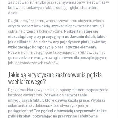
zastosowanie nie tylko przy rozmywaniu barw, ale również w
kreowaniu ciekawych faktur, dodając głębi i charakteru
dziełu.
Dzięki specyficznemu, wachlarzowatemu ułożeniu włosia,
artysta może z łatwością uzyskać niepowtarzalne smugi i
subtelne przejścia kolorystyczne.
Pędzel ten staje się
niezastąpiony przy precyzyjnym oddawaniu detali, takich
jak delikatne liście drzew czy pojedyncze płatki kwiatów,
wzbogacając kompozycję o realistyczne elementy.
Pozwala on na osiągnięcie fascynujących efektów, czyniąc
go narzędziem wartym uwagi zarówno dla początkujących,
jak i doświadczonych twórców.
Jakie są artystyczne zastosowania pędzla
wachlarzowego?
Pędzel wachlarzowy to niezastąpiony element wyposażenia
każdego akwarelisty.
Pozwala on na tworzenie
intrygujących faktur, które ożywią każdą pracę.
Wyobraź
sobie unikalne zdobienia, które stworzysz jednym
pociągnięciem!
Ten pędzel z łatwością rozprowadzi także
pyłki i brokat, pozwalając na precyzyjne i efektowne