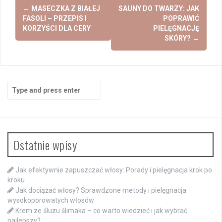
Post
←
MASECZKA Z BIAŁEJ
SAUNY DO TWARZY: JAK
navigation
FASOLI – PRZEPIS I
POPRAWIĆ
KORZYŚCI DLA CERY
PIELĘGNACJĘ
SKÓRY?
→
Search
for:
Ostatnie wpisy
Jak efektywnie zapuszczać włosy: Porady i pielęgnacja krok po
kroku
Jak dociążać włosy? Sprawdzone metody i pielęgnacja
wysokoporowatych włosów
Krem ze śluzu ślimaka – co warto wiedzieć i jak wybrać
najlepszy?