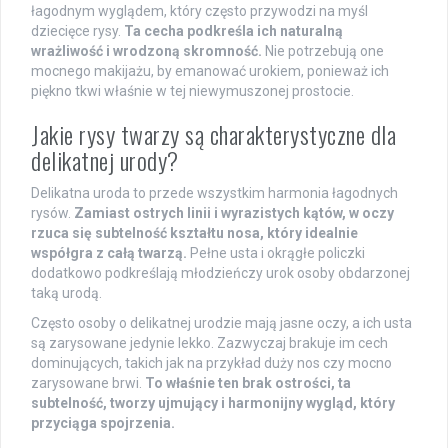
łagodnym wyglądem, który często przywodzi na myśl
dziecięce rysy.
Ta cecha podkreśla ich naturalną
wrażliwość i wrodzoną skromność.
Nie potrzebują one
mocnego makijażu, by emanować urokiem, ponieważ ich
piękno tkwi właśnie w tej niewymuszonej prostocie.
Jakie rysy twarzy są charakterystyczne dla
delikatnej urody?
Delikatna uroda to przede wszystkim harmonia łagodnych
rysów.
Zamiast ostrych linii i wyrazistych kątów, w oczy
rzuca się subtelność kształtu nosa, który idealnie
współgra z całą twarzą.
Pełne usta i okrągłe policzki
dodatkowo podkreślają młodzieńczy urok osoby obdarzonej
taką urodą.
Często osoby o delikatnej urodzie mają jasne oczy, a ich usta
są zarysowane jedynie lekko. Zazwyczaj brakuje im cech
dominujących, takich jak na przykład duży nos czy mocno
zarysowane brwi.
To właśnie ten brak ostrości, ta
subtelność, tworzy ujmujący i harmonijny wygląd, który
przyciąga spojrzenia.