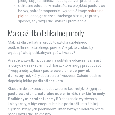
pielęgnację i unikniesz niepożądanych problemów,
delikatne odcienie w makijażu, na przykład
pastelowe
barwy
, potrafią wspaniale uwydatnić twoje
naturalne
piękno
, dodając cerze subtelnego blasku, to prosty
sposób, aby wyglądać świeżo i promiennie.
Makijaż dla delikatnej urody
Makijaż dla delikatnej urody to sztuka subtelnego
podkreślania naturalnego piękna. Ale jak to zrobić, by
wydobyć atuty delikatnych rysów twarzy?
Przede wszystkim, postaw na subtelne odcienie. Zamiast
mocnych kresek i ciemnych barw, które mogą przytłoczyć
Twoją urodę, wybierz
pastelowe cienie do powiek
i
delikatny róż
, który doda cerze świeżości. Całość idealnie
dopełnią
lekko podkreślone usta
.
Kluczem do sukcesu są odpowiednie kosmetyki. Sięgnij po
pastelowe cienie
,
naturalne odcienie różu
i
lekkie formuły
.
Podkłady mineralne
i
kremy BB
doskonale wyrównają
koloryt cery, a
błyszczyk
subtelnie podkreśli usta. Unikaj
ciężkich, kryjących podkładów i intensywnych kolorów, które
mogą wyglądać zbyt ostro.