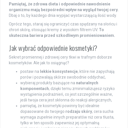
Pamiętaj, że zdrowa dieta i odpowiednie nawodnienie
organizmu mają bezpośredni wpływ na wygląd twojej cery.
Dbaj o to, by każdego dnia wypijać wystarczającą ilość wody.
Oprócz tego, staraj się ograniczyć czas spędzany na słońcu i
chroń skórę, stosując kremy z wysokim filtrem UV.
To
skuteczna bariera przed szkodliwym promieniowaniem.
Jak wybrać odpowiednie kosmetyki?
Sekret promiennej i zdrowej cery tkwi w trafnym doborze
kosmetyków. Ale jak to osiągnąć?
postaw na
lekkie konsystencje
, które nie zapychają
porów i pozwalają skórze swobodnie oddychać,
wybieraj produkty bazujące na
naturalnych
komponentach
, dzięki temu zminimalizujesz ryzyko
wystąpienia podrażnień, co jest szczególnie ważne,
jeśli twoja cera jest skłonna do reakcji alergicznych,
pamiętaj, że kosmetyki powinny być idealnie
dopasowane do twojego
rodzaju skóry
, cera sucha
wymaga zupełnie innych preparatów niż cera tłusta,
tylko w ten sposób zapewnisz jej optymalną