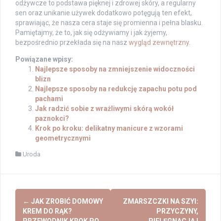
odżywcze to podstawa pięknej i zdrowej skóry, a regularny
sen oraz unikanie używek dodatkowo potęgują ten efekt,
sprawiając, że nasza cera staje się promienna i pełna blasku.
Pamiętajmy, że to, jak się odżywiamy i jak żyjemy,
bezpośrednio przekłada się na nasz
wygląd zewnętrzny
.
Powiązane wpisy:
Najlepsze sposoby na zmniejszenie widoczności
blizn
Najlepsze sposoby na redukcję zapachu potu pod
pachami
Jak radzić sobie z wrażliwymi skórą wokół
paznokci?
Krok po kroku: delikatny manicure z wzorami
geometrycznymi
Uroda
Post
←
JAK ZROBIĆ DOMOWY
ZMARSZCZKI NA SZYI:
navigation
KREM DO RĄK?
PRZYCZYNY,
PRZEWODNIK KROK PO
PIELĘGNACJA I