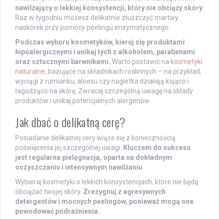
nawilżający o lekkiej konsystencji, który nie obciąży skóry.
Raz w tygodniu możesz delikatnie złuszczyć martwy
naskórek przy pomocy peelingu enzymatycznego.
Podczas wyboru kosmetyków, kieruj się produktami
hipoalergicznymi i unikaj tych z alkoholem, parabenami
oraz sztucznymi barwnikami.
Warto postawić na
kosmetyki
naturalne
, bazujące na składnikach roślinnych – na przykład,
wyciągi z rumianku, aloesu czy nagietka działają kojąco i
łagodząco na skórę. Zwracaj szczególną uwagę na składy
produktów i unikaj potencjalnych alergenów.
Jak dbać o delikatną cerę?
Posiadanie delikatnej cery wiąże się z koniecznością
poświęcenia jej szczególnej uwagi.
Kluczem do sukcesu
jest regularna pielęgnacja, oparta na dokładnym
oczyszczaniu i intensywnym nawilżaniu.
Wybieraj kosmetyki o lekkich konsystencjach, które nie będą
obciążać twojej skóry.
Zrezygnuj z agresywnych
detergentów i mocnych peelingów, ponieważ mogą one
powodować podrażnienia.