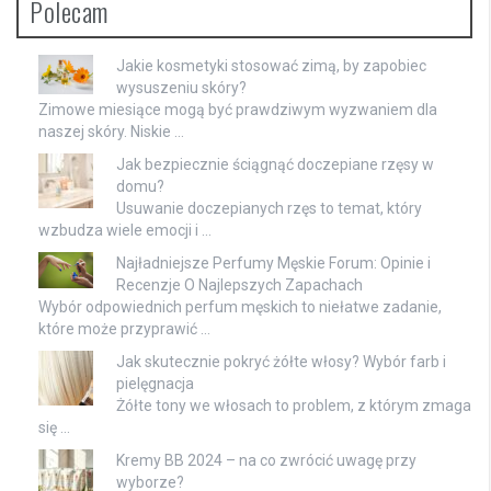
Polecam
Jakie kosmetyki stosować zimą, by zapobiec
wysuszeniu skóry?
Zimowe miesiące mogą być prawdziwym wyzwaniem dla
naszej skóry. Niskie …
Jak bezpiecznie ściągnąć doczepiane rzęsy w
domu?
Usuwanie doczepianych rzęs to temat, który
wzbudza wiele emocji i …
Najładniejsze Perfumy Męskie Forum: Opinie i
Recenzje O Najlepszych Zapachach
Wybór odpowiednich perfum męskich to niełatwe zadanie,
które może przyprawić …
Jak skutecznie pokryć żółte włosy? Wybór farb i
pielęgnacja
Żółte tony we włosach to problem, z którym zmaga
się …
Kremy BB 2024 – na co zwrócić uwagę przy
wyborze?