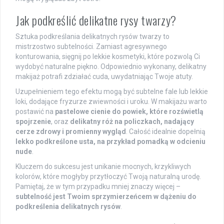
Jak podkreślić delikatne rysy twarzy?
Sztuka podkreślania delikatnych rysów twarzy to
mistrzostwo subtelności. Zamiast agresywnego
konturowania, sięgnij po lekkie kosmetyki, które pozwolą Ci
wydobyć naturalne piękno. Odpowiednio wykonany, delikatny
makijaż potrafi zdziałać cuda, uwydatniając Twoje atuty.
Uzupełnieniem tego efektu mogą być subtelne fale lub lekkie
loki, dodające fryzurze zwiewności i uroku. W makijażu warto
postawić na
pastelowe cienie do powiek, które rozświetlą
spojrzenie
, oraz
delikatny róż na policzkach, nadający
cerze zdrowy i promienny wygląd
. Całość idealnie dopełnią
lekko podkreślone usta, na przykład pomadką w odcieniu
nude
.
Kluczem do sukcesu jest unikanie mocnych, krzykliwych
kolorów, które mogłyby przytłoczyć Twoją naturalną urodę.
Pamiętaj, że w tym przypadku mniej znaczy więcej –
subtelność jest Twoim sprzymierzeńcem w dążeniu do
podkreślenia delikatnych rysów
.