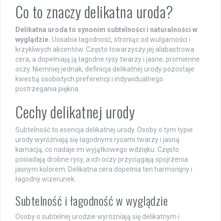
Co to znaczy delikatna uroda?
Delikatna uroda to synonim subtelności i naturalności w
wyglądzie.
Uosabia łagodność, stroniąc od wulgarności i
krzykliwych akcentów. Często towarzyszy jej alabastrowa
cera, a dopełniają ją łagodne rysy twarzy i jasne, promienne
oczy. Niemniej jednak, definicja delikatnej urody pozostaje
kwestią osobistych preferencji i indywidualnego
postrzegania piękna.
Cechy delikatnej urody
Subtelność to esencja delikatnej urody. Osoby o tym typie
urody wyróżniają się łagodnymi rysami twarzy i jasną
karnacją, co nadaje im wyjątkowego wdzięku. Często
posiadają drobne rysy, a ich oczy przyciągają spojrzenia
jasnym kolorem. Delikatna cera dopełnia ten harmonijny i
łagodny wizerunek.
Subtelność i łagodność w wyglądzie
Osoby o subtelnej urodzie wyróżniają się delikatnym i