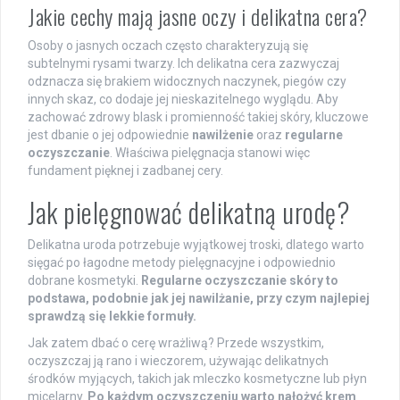
Jakie cechy mają jasne oczy i delikatna cera?
Osoby o jasnych oczach często charakteryzują się
subtelnymi rysami twarzy. Ich delikatna cera zazwyczaj
odznacza się brakiem widocznych naczynek, piegów czy
innych skaz, co dodaje jej nieskazitelnego wyglądu. Aby
zachować zdrowy blask i promienność takiej skóry, kluczowe
jest dbanie o jej odpowiednie
nawilżenie
oraz
regularne
oczyszczanie
. Właściwa pielęgnacja stanowi więc
fundament pięknej i zadbanej cery.
Jak pielęgnować delikatną urodę?
Delikatna uroda potrzebuje wyjątkowej troski, dlatego warto
sięgać po łagodne metody pielęgnacyjne i odpowiednio
dobrane kosmetyki.
Regularne oczyszczanie skóry to
podstawa, podobnie jak jej nawilżanie, przy czym najlepiej
sprawdzą się lekkie formuły.
Jak zatem dbać o cerę wrażliwą? Przede wszystkim,
oczyszczaj ją rano i wieczorem, używając delikatnych
środków myjących, takich jak mleczko kosmetyczne lub płyn
micelarny.
Po każdym oczyszczeniu warto nałożyć krem