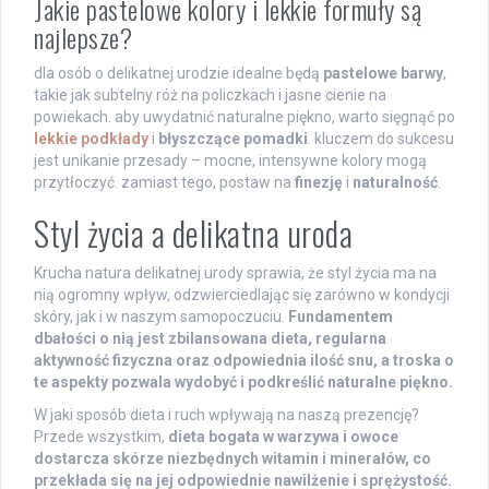
Jakie pastelowe kolory i lekkie formuły są
najlepsze?
dla osób o delikatnej urodzie idealne będą
pastelowe barwy
,
takie jak subtelny róż na policzkach i jasne cienie na
powiekach. aby uwydatnić naturalne piękno, warto sięgnąć po
lekkie podkłady
i
błyszczące pomadki
. kluczem do sukcesu
jest unikanie przesady – mocne, intensywne kolory mogą
przytłoczyć. zamiast tego, postaw na
finezję
i
naturalność
.
Styl życia a delikatna uroda
Krucha natura delikatnej urody sprawia, że styl życia ma na
nią ogromny wpływ, odzwierciedlając się zarówno w kondycji
skóry, jak i w naszym samopoczuciu.
Fundamentem
dbałości o nią jest zbilansowana dieta, regularna
aktywność fizyczna oraz odpowiednia ilość snu, a troska o
te aspekty pozwala wydobyć i podkreślić naturalne piękno.
W jaki sposób dieta i ruch wpływają na naszą prezencję?
Przede wszystkim,
dieta bogata w warzywa i owoce
dostarcza skórze niezbędnych witamin i minerałów, co
przekłada się na jej odpowiednie nawilżenie i sprężystość.