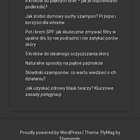
6 kroków do pięknych brwi – jak je odpowiednio
podkreślić?
Jak zrobić domowy suchy szampon? Przepis i
korzyści dla włosów
Pot i krem SPF: jak skutecznie zmywać filtry w
upalne dni, by nie podrażnić i nie zatykać porów
skóry
5 kroków do idealnego oczyszczania skóry
Naturalne sposoby na piękne paznokcie
Składniki szamponów: co warto wiedzieć o ich
działaniu?
Jak uzyskać zdrowy blask twarzy? Kluczowe
zasady pielęgnacji
Proudly powered by WordPress
|
Theme:
FlyMag
by
Themeisle.