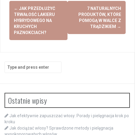
Post
←
JAK PRZEDŁUŻYĆ
7 NATURALNYCH
navigation
TRWAŁOŚĆ LAKIERU
PRODUKTÓW, KTÓRE
HYBRYDOWEGO NA
POMOGĄ W WALCE Z
KRUCHYCH
TRĄDZIKIEM
→
PAZNOKCIACH?
Search
for:
Ostatnie wpisy
Jak efektywnie zapuszczać włosy: Porady i pielęgnacja krok po
kroku
Jak dociążać włosy? Sprawdzone metody i pielęgnacja
wysokoporowatych włosów