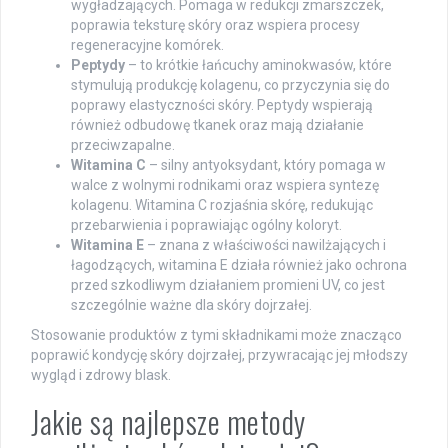
wygładzających. Pomaga w redukcji zmarszczek,
poprawia teksturę skóry oraz wspiera procesy
regeneracyjne komórek.
Peptydy
– to krótkie łańcuchy aminokwasów, które
stymulują produkcję kolagenu, co przyczynia się do
poprawy elastyczności skóry. Peptydy wspierają
również odbudowę tkanek oraz mają działanie
przeciwzapalne.
Witamina C
– silny antyoksydant, który pomaga w
walce z wolnymi rodnikami oraz wspiera syntezę
kolagenu. Witamina C rozjaśnia skórę, redukując
przebarwienia i poprawiając ogólny koloryt.
Witamina E
– znana z właściwości nawilżających i
łagodzących, witamina E działa również jako ochrona
przed szkodliwym działaniem promieni UV, co jest
szczególnie ważne dla skóry dojrzałej.
Stosowanie produktów z tymi składnikami może znacząco
poprawić kondycję skóry dojrzałej, przywracając jej młodszy
wygląd i zdrowy blask.
Jakie są najlepsze metody