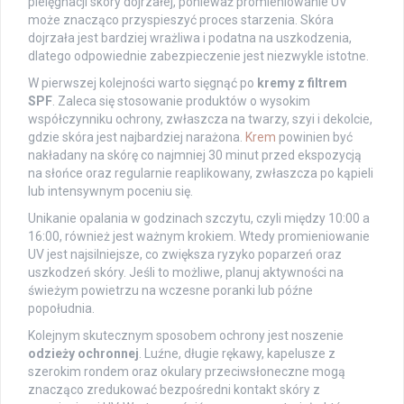
pielęgnacji skóry dojrzałej, ponieważ promieniowanie UV
może znacząco przyspieszyć proces starzenia. Skóra
dojrzała jest bardziej wrażliwa i podatna na uszkodzenia,
dlatego odpowiednie zabezpieczenie jest niezwykle istotne.
W pierwszej kolejności warto sięgnąć po
kremy z filtrem
SPF
. Zaleca się stosowanie produktów o wysokim
współczynniku ochrony, zwłaszcza na twarzy, szyi i dekolcie,
gdzie skóra jest najbardziej narażona.
Krem
powinien być
nakładany na skórę co najmniej 30 minut przed ekspozycją
na słońce oraz regularnie reaplikowany, zwłaszcza po kąpieli
lub intensywnym poceniu się.
Unikanie opalania w godzinach szczytu, czyli między 10:00 a
16:00, również jest ważnym krokiem. Wtedy promieniowanie
UV jest najsilniejsze, co zwiększa ryzyko poparzeń oraz
uszkodzeń skóry. Jeśli to możliwe, planuj aktywności na
świeżym powietrzu na wczesne poranki lub późne
popołudnia.
Kolejnym skutecznym sposobem ochrony jest noszenie
odzieży ochronnej
. Luźne, długie rękawy, kapelusze z
szerokim rondem oraz okulary przeciwsłoneczne mogą
znacząco zredukować bezpośredni kontakt skóry z