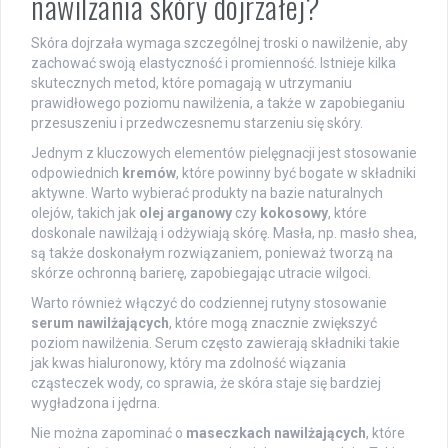
nawilżania skóry dojrzałej?
Skóra dojrzała wymaga szczególnej troski o nawilżenie, aby
zachować swoją elastyczność i promienność. Istnieje kilka
skutecznych metod, które pomagają w utrzymaniu
prawidłowego poziomu nawilżenia, a także w zapobieganiu
przesuszeniu i przedwczesnemu starzeniu się skóry.
Jednym z kluczowych elementów pielęgnacji jest stosowanie
odpowiednich
kremów
, które powinny być bogate w składniki
aktywne. Warto wybierać produkty na bazie naturalnych
olejów, takich jak
olej arganowy
czy
kokosowy
, które
doskonale nawilżają i odżywiają skórę. Masła, np. masło shea,
są także doskonałym rozwiązaniem, ponieważ tworzą na
skórze ochronną barierę, zapobiegając utracie wilgoci.
Warto również włączyć do codziennej rutyny stosowanie
serum nawilżających
, które mogą znacznie zwiększyć
poziom nawilżenia. Serum często zawierają składniki takie
jak kwas hialuronowy, który ma zdolność wiązania
cząsteczek wody, co sprawia, że skóra staje się bardziej
wygładzona i jędrna.
Nie można zapominać o
maseczkach nawilżających
, które