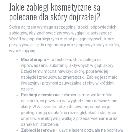
Jakie zabiegi kosmetyczne są
polecane dla skóry dojrzałej?
Skóra dojrzała wymaga szczególnej troski i odpowiednich
zabiegów, aby zachować zdrowy wygląd i elastyczność.
Wśród najpopularniejszych metod pielęgnacyjnych, które
przyczyniają się do regeneracji oraz poprawy kondycji skóry,
wyróżniają się:
Mezoterapia
– to technika, która polega na
wprowadzaniu substancji aktywnych w głąb skóry.
Dzięki temu można nawilżyć skórę, poprawić jej
napięcie i zredukować zmarszczki. Zabieg jest mało
inwazyjny i przynosi zauważalne efekty w krótkim
czasie.
Peelingi chemiczne
– eliminują martwe komórki
naskórka, co pozwala na wygładzenie i odświeżenie
skóry. W zależności od zastosowanej substancji,
peelingi mogą działać na różne głębokości skóry, co
umożliwia efektywną walkę z przebarwieniami oraz
oznakami starzenia.
Zabiegi laserowe
– użycie lasera pozwala na poprawę