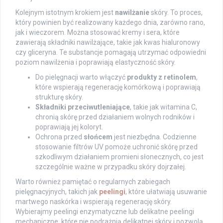
Kolejnym istotnym krokiem jest
nawilżanie
skóry. To proces,
który powinien być realizowany każdego dnia, zarówno rano,
jak i wieczorem. Można stosować kremy i sera, które
zawierają składniki nawilżające, takie jak kwas hialuronowy
czy gliceryna. Te substancje pomagają utrzymać odpowiedni
poziom nawilżenia i poprawiają elastyczność skóry.
Do pielęgnacji warto włączyć
produkty z retinolem
,
które wspierają regenerację komórkową i poprawiają
strukturę skóry.
Składniki przeciwutleniające
, takie jak witamina C,
chronią skórę przed działaniem wolnych rodników i
poprawiają jej koloryt.
Ochrona przed
słońcem
jest niezbędna. Codzienne
stosowanie filtrów UV pomoże uchronić skórę przed
szkodliwym działaniem promieni słonecznych, co jest
szczególnie ważne w przypadku skóry dojrzałej.
Warto również pamiętać o regularnych zabiegach
pielęgnacyjnych, takich jak
peelingi
, które ułatwiają usuwanie
martwego naskórka i wspierają regenerację skóry.
Wybierajmy peelingi enzymatyczne lub delikatne peelingi
mechaniczne, które nie podrażnią delikatnej skóry i pozwolą