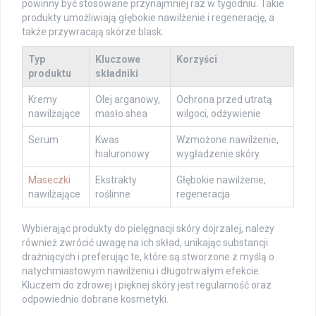
powinny być stosowane przynajmniej raz w tygodniu. Takie
produkty umożliwiają głębokie nawilżenie i regenerację, a
także przywracają skórze blask.
Typ
Kluczowe
Korzyści
produktu
składniki
Kremy
Olej arganowy,
Ochrona przed utratą
nawilżające
masło shea
wilgoci, odżywienie
Serum
Kwas
Wzmożone nawilżenie,
hialuronowy
wygładzenie skóry
Maseczki
Ekstrakty
Głębokie nawilżenie,
nawilżające
roślinne
regeneracja
Wybierając produkty do pielęgnacji skóry dojrzałej, należy
również zwrócić uwagę na ich skład, unikając substancji
drażniących i preferując te, które są stworzone z myślą o
natychmiastowym nawilżeniu i długotrwałym efekcie.
Kluczem do zdrowej i pięknej skóry jest regularność oraz
odpowiednio dobrane kosmetyki.