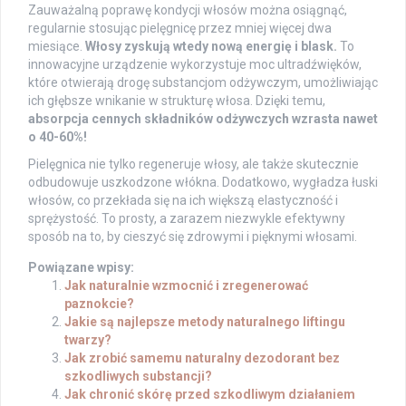
Zauważalną poprawę kondycji włosów można osiągnąć,
regularnie stosując pielęgnicę przez mniej więcej dwa
miesiące.
Włosy zyskują wtedy nową energię i blask.
To
innowacyjne urządzenie wykorzystuje moc ultradźwięków,
które otwierają drogę substancjom odżywczym, umożliwiając
ich głębsze wnikanie w strukturę włosa. Dzięki temu,
absorpcja cennych składników odżywczych wzrasta nawet
o 40-60%!
Pielęgnica nie tylko regeneruje włosy, ale także skutecznie
odbudowuje uszkodzone włókna. Dodatkowo, wygładza łuski
włosów, co przekłada się na ich większą elastyczność i
sprężystość. To prosty, a zarazem niezwykle efektywny
sposób na to, by cieszyć się zdrowymi i pięknymi włosami.
Powiązane wpisy:
Jak naturalnie wzmocnić i zregenerować
paznokcie?
Jakie są najlepsze metody naturalnego liftingu
twarzy?
Jak zrobić samemu naturalny dezodorant bez
szkodliwych substancji?
Jak chronić skórę przed szkodliwym działaniem