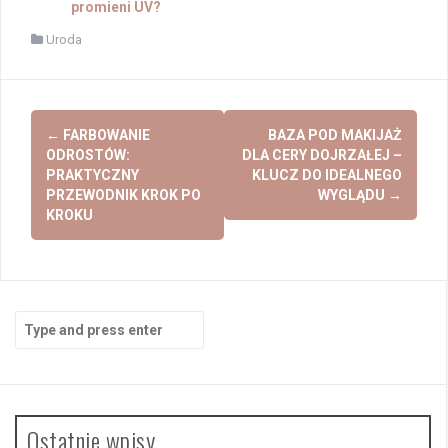
promieni UV?
Uroda
Post
←
FARBOWANIE
BAZA POD MAKIJAŻ
navigation
ODROSTÓW:
DLA CERY DOJRZAŁEJ –
PRAKTYCZNY
KLUCZ DO IDEALNEGO
PRZEWODNIK KROK PO
WYGLĄDU
→
KROKU
Search
for:
Ostatnie wpisy