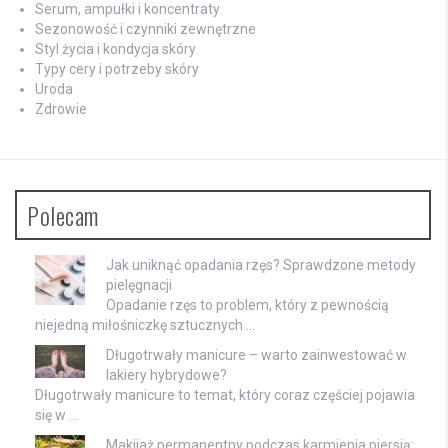
Serum, ampułki i koncentraty
Sezonowość i czynniki zewnętrzne
Styl życia i kondycja skóry
Typy cery i potrzeby skóry
Uroda
Zdrowie
Polecam
Jak uniknąć opadania rzęs? Sprawdzone metody
pielęgnacji
Opadanie rzęs to problem, który z pewnością
niejedną miłośniczkę sztucznych …
Długotrwały manicure – warto zainwestować w
lakiery hybrydowe?
Długotrwały manicure to temat, który coraz częściej pojawia
się w …
Makijaż permanentny podczas karmienia piersią: