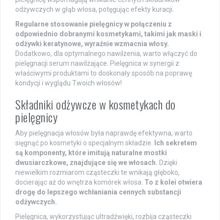
odżywczych w głąb włosa, potęgując efekty kuracji.
Regularne stosowanie pielęgnicy w połączeniu z
odpowiednio dobranymi kosmetykami, takimi jak maski i
odżywki keratynowe, wyraźnie wzmacnia włosy.
Dodatkowo, dla optymalnego nawilżenia, warto włączyć do
pielęgnacji serum nawilżające. Pielęgnica w synergii z
właściwymi produktami to doskonały sposób na poprawę
kondycji i wyglądu Twoich włosów!
Składniki odżywcze w kosmetykach do
pielęgnicy
Aby pielęgnacja włosów była naprawdę efektywna, warto
sięgnąć po kosmetyki o specjalnym składzie.
Ich sekretem
są komponenty, które imitują naturalne mostki
dwusiarczkowe, znajdujące się we włosach.
Dzięki
niewielkim rozmiarom cząsteczki te wnikają głęboko,
docierając aż do wnętrza komórek włosa.
To z kolei otwiera
drogę do lepszego wchłaniania cennych substancji
odżywczych.
Pielęgnica, wykorzystując ultradźwięki, rozbija cząsteczki