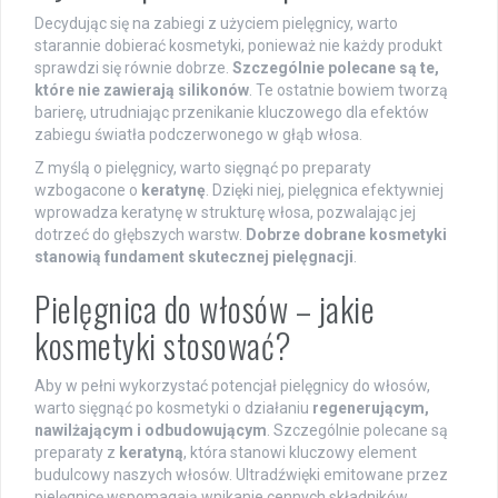
Decydując się na zabiegi z użyciem pielęgnicy, warto
starannie dobierać kosmetyki, ponieważ nie każdy produkt
sprawdzi się równie dobrze.
Szczególnie polecane są te,
które nie zawierają silikonów
. Te ostatnie bowiem tworzą
barierę, utrudniając przenikanie kluczowego dla efektów
zabiegu światła podczerwonego w głąb włosa.
Z myślą o pielęgnicy, warto sięgnąć po preparaty
wzbogacone o
keratynę
. Dzięki niej, pielęgnica efektywniej
wprowadza keratynę w strukturę włosa, pozwalając jej
dotrzeć do głębszych warstw.
Dobrze dobrane kosmetyki
stanowią fundament skutecznej pielęgnacji
.
Pielęgnica do włosów – jakie
kosmetyki stosować?
Aby w pełni wykorzystać potencjał pielęgnicy do włosów,
warto sięgnąć po kosmetyki o działaniu
regenerującym,
nawilżającym i odbudowującym
. Szczególnie polecane są
preparaty z
keratyną
, która stanowi kluczowy element
budulcowy naszych włosów. Ultradźwięki emitowane przez
pielęgnicę wspomagają wnikanie cennych składników