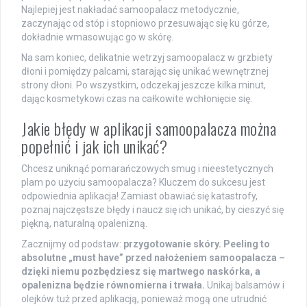
Najlepiej jest nakładać samoopalacz metodycznie,
zaczynając od stóp i stopniowo przesuwając się ku górze,
dokładnie wmasowując go w skórę.
Na sam koniec, delikatnie wetrzyj samoopalacz w grzbiety
dłoni i pomiędzy palcami, starając się unikać wewnętrznej
strony dłoni. Po wszystkim, odczekaj jeszcze kilka minut,
dając kosmetykowi czas na całkowite wchłonięcie się.
Jakie błędy w aplikacji samoopalacza można
popełnić i jak ich unikać?
Chcesz uniknąć pomarańczowych smug i nieestetycznych
plam po użyciu samoopalacza? Kluczem do sukcesu jest
odpowiednia aplikacja! Zamiast obawiać się katastrofy,
poznaj najczęstsze błędy i naucz się ich unikać, by cieszyć się
piękną, naturalną opalenizną.
Zacznijmy od podstaw:
przygotowanie skóry.
Peeling to
absolutne „must have” przed nałożeniem samoopalacza –
dzięki niemu pozbędziesz się martwego naskórka, a
opalenizna będzie równomierna i trwała.
Unikaj balsamów i
olejków tuż przed aplikacją, ponieważ mogą one utrudnić