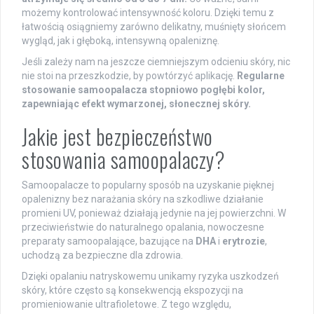
możemy kontrolować intensywność koloru. Dzięki temu z
łatwością osiągniemy zarówno delikatny, muśnięty słońcem
wygląd, jak i głęboką, intensywną opaleniznę.
Jeśli zależy nam na jeszcze ciemniejszym odcieniu skóry, nic
nie stoi na przeszkodzie, by powtórzyć aplikację.
Regularne
stosowanie samoopalacza stopniowo pogłębi kolor,
zapewniając efekt wymarzonej, słonecznej skóry.
Jakie jest bezpieczeństwo
stosowania samoopalaczy?
Samoopalacze to popularny sposób na uzyskanie pięknej
opalenizny bez narażania skóry na szkodliwe działanie
promieni UV, ponieważ działają jedynie na jej powierzchni. W
przeciwieństwie do naturalnego opalania, nowoczesne
preparaty samoopalające, bazujące na
DHA
i
erytrozie
,
uchodzą za bezpieczne dla zdrowia.
Dzięki opalaniu natryskowemu unikamy ryzyka uszkodzeń
skóry, które często są konsekwencją ekspozycji na
promieniowanie ultrafioletowe. Z tego względu,