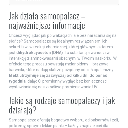
Jak działa samoopalacz –
najważniejsze informacje
Chcesz wyglądać jak po wakacjach, ale bez narażania się na
słońce? Samoopalacze są idealnym rozwiązaniem! Ich
sekret tkwi w reakcji chemicznej, której głównym aktorem
jest
dihydroksyaceton (DHA)
. Ta substancja wchodzi w
interakcję z aminokwasami obecnymi w Twoim naskórku. W
efekcie tego procesu powstają melanoidyny – brązowe
barwniki, które nadają skórze pożądany odcień opalenizny.
Efekt utrzymuje się zazwyczaj od kilku dni do ponad
tygodnia
, dając Ci promienny wygląd bez konieczności
wystawiania się na szkodliwe promieniowanie UV.
Jakie są rodzaje samoopalaczy i jak
działają?
Samoopalacze oferują bogactwo wyboru, od balsamów i żeli,
po kremy, spraye i lekkie pianki – każdy znajdzie coś dla