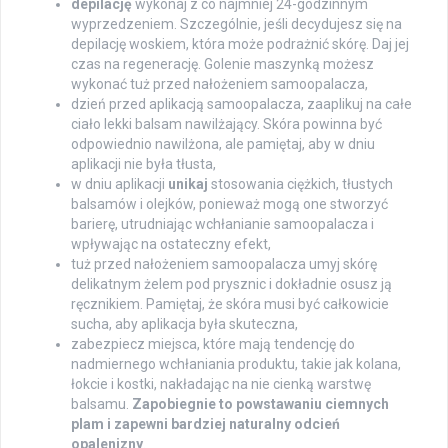
depilację
wykonaj z co najmniej 24-godzinnym
wyprzedzeniem. Szczególnie, jeśli decydujesz się na
depilację woskiem, która może podrażnić skórę. Daj jej
czas na regenerację. Golenie maszynką możesz
wykonać tuż przed nałożeniem samoopalacza,
dzień przed aplikacją samoopalacza, zaaplikuj na całe
ciało lekki balsam nawilżający. Skóra powinna być
odpowiednio nawilżona, ale pamiętaj, aby w dniu
aplikacji nie była tłusta,
w dniu aplikacji
unikaj
stosowania ciężkich, tłustych
balsamów i olejków, ponieważ mogą one stworzyć
barierę, utrudniając wchłanianie samoopalacza i
wpływając na ostateczny efekt,
tuż przed nałożeniem samoopalacza umyj skórę
delikatnym żelem pod prysznic i dokładnie osusz ją
ręcznikiem. Pamiętaj, że skóra musi być całkowicie
sucha, aby aplikacja była skuteczna,
zabezpiecz miejsca, które mają tendencję do
nadmiernego wchłaniania produktu, takie jak kolana,
łokcie i kostki, nakładając na nie cienką warstwę
balsamu.
Zapobiegnie to powstawaniu ciemnych
plam i zapewni bardziej naturalny odcień
opalenizny
.