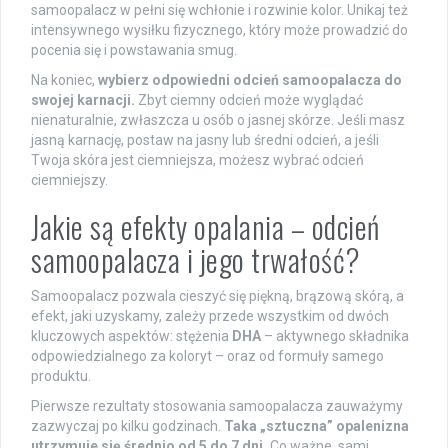
samoopalacz w pełni się wchłonie i rozwinie kolor. Unikaj też
intensywnego wysiłku fizycznego, który może prowadzić do
pocenia się i powstawania smug.
Na koniec,
wybierz odpowiedni odcień samoopalacza do
swojej karnacji.
Zbyt ciemny odcień może wyglądać
nienaturalnie, zwłaszcza u osób o jasnej skórze. Jeśli masz
jasną karnację, postaw na jasny lub średni odcień, a jeśli
Twoja skóra jest ciemniejsza, możesz wybrać odcień
ciemniejszy.
Jakie są efekty opalania – odcień
samoopalacza i jego trwałość?
Samoopalacz pozwala cieszyć się piękną, brązową skórą, a
efekt, jaki uzyskamy, zależy przede wszystkim od dwóch
kluczowych aspektów: stężenia
DHA
– aktywnego składnika
odpowiedzialnego za koloryt – oraz od formuły samego
produktu.
Pierwsze rezultaty stosowania samoopalacza zauważymy
zazwyczaj po kilku godzinach.
Taka „sztuczna” opalenizna
utrzymuje się średnio od 5 do 7 dni.
Co ważne, sami