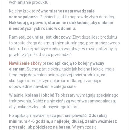
wchłanianie produktu.
Kolejny krok to
równomierne rozprowadzenie
samoopalacza.
Pośpiech jest tu naprawdę złym doradcą.
Nakładaj go powoli, starannie i dokładnie, aby uniknąć
nieestetycznych różnic w odcieniu.
Pamiętaj, że
umiar jest kluczowy.
Zbyt duża ilość produktu
to prosta droga do smug i nienaturalnego, pomarańczowego
koloru. Lepiej nałożyć cieńszą warstwę i w razie potrzeby ją
powtórzyć, niż od razu przesadzić.
Nawilżenie skóry
przed aplikacją to kolejny ważny
element.
Suche partie skóry, takie jak kolana i łokcie, mają
tendencję do wchłaniania większej ilości produktu, co
skutkuje ciemniejszymi plamami. Dlatego zadbaj o
odpowiednie nawilżenie całego ciała.
Właśnie,
kolana i łokcie!
Te obszary wymagają specjalnego
traktowania. Nałóż na nie cieńszą warstwę samoopalacza,
aby uniknąć zbyt intensywnego koloru.
Po aplikacji najważniejsza jest
cierpliwość.
Odczekaj
minimum 4-6 godzin, a najlepiej dłużej, zanim weźmiesz
prysznic lub pójdziesz na basen.
W tym czasie