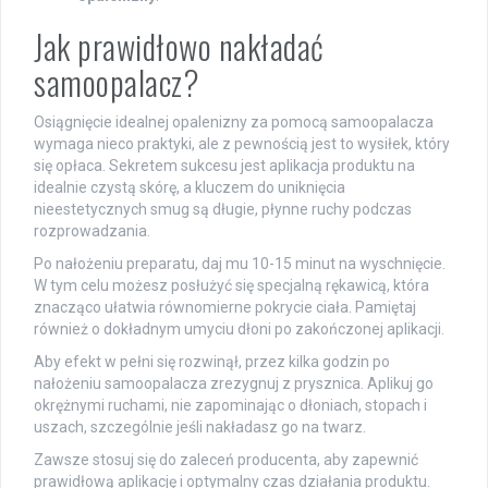
Jak prawidłowo nakładać
samoopalacz?
Osiągnięcie idealnej opalenizny za pomocą samoopalacza
wymaga nieco praktyki, ale z pewnością jest to wysiłek, który
się opłaca. Sekretem sukcesu jest aplikacja produktu na
idealnie czystą skórę, a kluczem do uniknięcia
nieestetycznych smug są długie, płynne ruchy podczas
rozprowadzania.
Po nałożeniu preparatu, daj mu 10-15 minut na wyschnięcie.
W tym celu możesz posłużyć się specjalną rękawicą, która
znacząco ułatwia równomierne pokrycie ciała. Pamiętaj
również o dokładnym umyciu dłoni po zakończonej aplikacji.
Aby efekt w pełni się rozwinął, przez kilka godzin po
nałożeniu samoopalacza zrezygnuj z prysznica. Aplikuj go
okrężnymi ruchami, nie zapominając o dłoniach, stopach i
uszach, szczególnie jeśli nakładasz go na twarz.
Zawsze stosuj się do zaleceń producenta, aby zapewnić
prawidłową aplikację i optymalny czas działania produktu.