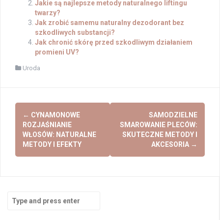
Jakie są najlepsze metody naturalnego liftingu
twarzy?
Jak zrobić samemu naturalny dezodorant bez
szkodliwych substancji?
Jak chronić skórę przed szkodliwym działaniem
promieni UV?
Uroda
Post
←
CYNAMONOWE
SAMODZIELNE
navigation
ROZJAŚNIANIE
SMAROWANIE PLECÓW:
WŁOSÓW: NATURALNE
SKUTECZNE METODY I
METODY I EFEKTY
AKCESORIA
→
Search
for: