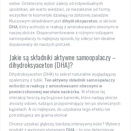
siebie. Ostateczny wybór zależy od indywidualnych
upodobań, ale warto wiedzieć, że niezależnie od formy,
wszystkie te kosmetyki działają na zbliżonej zasadzie.
Kluczowym składnikiem jest
dihydroksyaceton
, w skrócie
DHA
, który wchodzi w reakcję z aminokwasami obecnymi w
naszej skórze. Eksperymentowanie z różnymi rodzajami
samoopalaczy to najlepszy sposób, by odkryć ten idealnie
dopasowany do naszych potrzeb.
Jakie są składniki aktywne samoopalaczy –
dihydroksyaceton (DHA)?
Dihydroksyaceton (DHA) to sekret naturalnie wyglądającej
opalenizny z tubki.
Ten aktywny składnik samoopalaczy
wchodzi w reakcję z aminokwasami obecnymi w
powierzchniowej warstwie naskórka.
W efekcie tej
interakcji tworzą się brązowe barwniki, które nadają skórze
złocisty odcień, łudząco przypominający ten po słonecznych
kąpielach. A co najlepsze, do uzyskania tego efektu nie
potrzebujesz ani grama słońca!
Chcesz uzyskać głębszy, bardziej intensywny kolor? Wybierz
produkt z wyższym stężeniem
DHA
– to ono determinuje