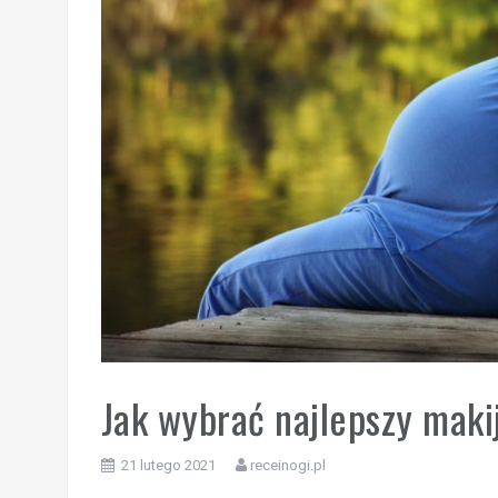
Jak wybrać najlepszy maki
21 lutego 2021
receinogi.pl