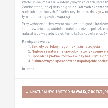
Warto unikać makijażu w intensywnych kolorach, które m
Zamiast tego, lepiej skupić się na
delikatnych akcentac
nude lub pastelowych. Również użycie tuszu do
rzęs
w na
tym nadmiernej ekstrawagancji.
Przy wyborze odcieni warto również pamiętać o
koniecz
konturowanie oraz subtelnie nałożone róż na policzki mo
naturalnego wyglądu. Dzięki temu każda kobieta w ciąży 
Powiązane wpisy:
Sekrety perfekcyjnego makijażu na zdjęcia
Najlepsze naturalne sposoby na zwiększenie el
Sposób na piękne i zdrowe włosy bez użycia gor
5 skutecznych sposobów na uspokojenie podraż
Uroda
Post
←
6 NATURALNYCH METOD NA WALKĘ Z ROZSTĘP
navigation