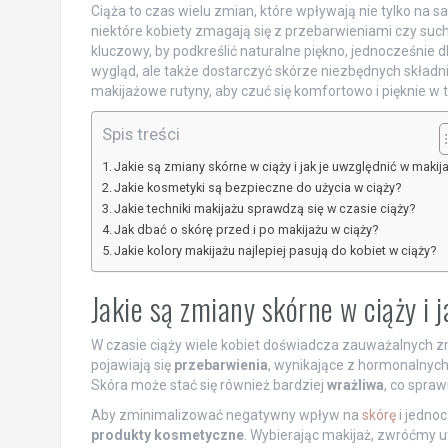
Ciąża to czas wielu zmian, które wpływają nie tylko na sa
niektóre kobiety zmagają się z przebarwieniami czy suc
kluczowy, by podkreślić naturalne piękno, jednocześnie 
wygląd, ale także dostarczyć skórze niezbędnych składn
makijażowe rutyny, aby czuć się komfortowo i pięknie w
Spis treści
Jakie są zmiany skórne w ciąży i jak je uwzględnić w makij
Jakie kosmetyki są bezpieczne do użycia w ciąży?
Jakie techniki makijażu sprawdzą się w czasie ciąży?
Jak dbać o skórę przed i po makijażu w ciąży?
Jakie kolory makijażu najlepiej pasują do kobiet w ciąży?
Jakie są zmiany skórne w ciąży i 
W czasie ciąży wiele kobiet doświadcza zauważalnych z
pojawiają się
przebarwienia
, wynikające z hormonalnyc
Skóra może stać się również bardziej
wrażliwa
, co spra
Aby zminimalizować negatywny wpływ na
skórę
i jednoc
produkty kosmetyczne
. Wybierając makijaż, zwróćmy u