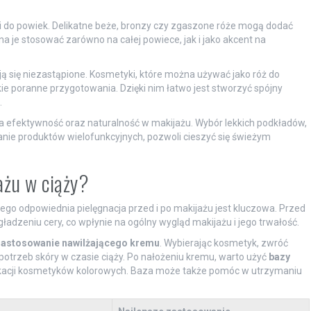
i do powiek. Delikatne beże, bronzy czy zgaszone róże mogą dodać
a je stosować zarówno na całej powiece, jak i jako akcent na
ają się niezastąpione. Kosmetyki, które można używać jako róż do
kie poranne przygotowania. Dzięki nim łatwo jest stworzyć spójny
.
a efektywność oraz naturalność w makijażu. Wybór lekkich podkładów,
wanie produktów wielofunkcyjnych, pozwoli cieszyć się świeżym
ażu w ciąży?
tego odpowiednia pielęgnacja przed i po makijażu jest kluczowa. Przed
ładzeniu cery, co wpłynie na ogólny wygląd makijażu i jego trwałość.
astosowanie nawilżającego kremu
. Wybierając kosmetyk, zwróć
 potrzeb skóry w czasie ciąży. Po nałożeniu kremu, warto użyć
bazy
aplikacji kosmetyków kolorowych. Baza może także pomóc w utrzymaniu