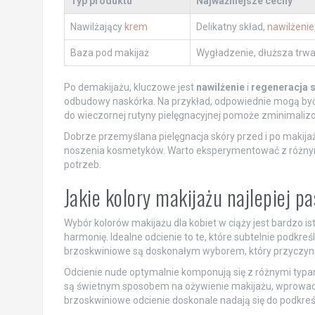
Typ produktu
Najważniejsze cechy
Nawilżający
krem
Delikatny skład,
nawilżenie
Baza pod makijaż
Wygładzenie, dłuższa trwa
Po demakijażu, kluczowe jest
nawilżenie
i
regeneracja 
odbudowy naskórka. Na przykład, odpowiednie mogą być 
do wieczornej rutyny pielęgnacyjnej pomoże zminimalizo
Dobrze przemyślana pielęgnacja skóry przed i po makija
noszenia kosmetyków. Warto eksperymentować z różnymi
potrzeb.
Jakie kolory makijażu najlepiej p
Wybór kolorów makijażu dla kobiet w ciąży jest bardzo 
harmonię. Idealne odcienie to te, które subtelnie podkreś
brzoskwiniowe są doskonałym wyborem, który przyczyni
Odcienie nude optymalnie komponują się z różnymi typami 
są świetnym sposobem na ożywienie makijażu, wprowadzaj
brzoskwiniowe odcienie doskonale nadają się do podkreśl