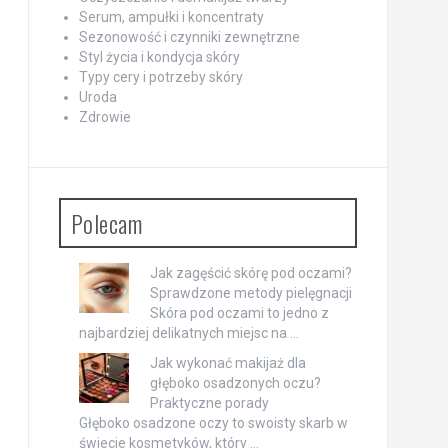
Serum, ampułki i koncentraty
Sezonowość i czynniki zewnętrzne
Styl życia i kondycja skóry
Typy cery i potrzeby skóry
Uroda
Zdrowie
Polecam
Jak zagęścić skórę pod oczami?
Sprawdzone metody pielęgnacji
Skóra pod oczami to jedno z
najbardziej delikatnych miejsc na …
Jak wykonać makijaż dla
głęboko osadzonych oczu?
Praktyczne porady
Głęboko osadzone oczy to swoisty skarb w
świecie kosmetyków, który …