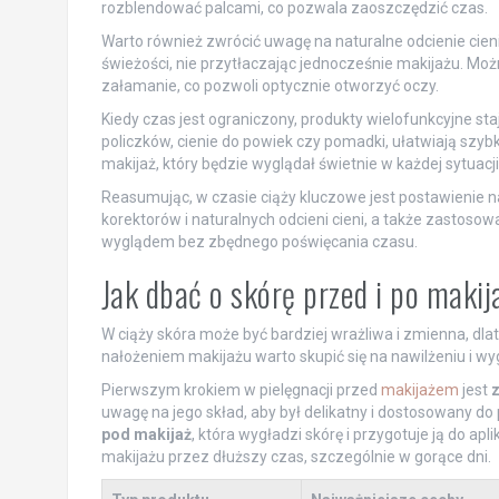
rozblendować palcami, co pozwala zaoszczędzić czas.
Warto również zwrócić uwagę na naturalne odcienie cien
świeżości, nie przytłaczając jednocześnie makijażu. Możn
załamanie, co pozwoli optycznie otworzyć oczy.
Kiedy czas jest ograniczony, produkty wielofunkcyjne st
policzków, cienie do powiek czy pomadki, ułatwiają szyb
makijaż, który będzie wyglądał świetnie w każdej sytuacji
Reasumując, w czasie ciąży kluczowe jest postawienie n
korektorów i naturalnych odcieni cieni, a także zastoso
wyglądem bez zbędnego poświęcania czasu.
Jak dbać o skórę przed i po makij
W ciąży skóra może być bardziej wrażliwa i zmienna, dla
nałożeniem makijażu warto skupić się na nawilżeniu i wyg
Pierwszym krokiem w pielęgnacji przed
makijażem
jest
z
uwagę na jego skład, aby był delikatny i dostosowany do
pod makijaż
, która wygładzi skórę i przygotuje ją do 
makijażu przez dłuższy czas, szczególnie w gorące dni.