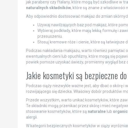
jak parabeny czy ftalany, które mogą być szkodliwe w tra
naturalnych składników
, które są znane z właściwości 
Aby odpowiednio dostosować makijaż do zmian skórnych
Używaj nawilżających baz pod makijaż, które pomog
Wybieraj podkłady, które mają lekką formułę i zawi
przesuszeniu.
Stosuj kremowe róże i cienie, które są łatwiejsze d
Podczas nakładania makijażu, warto również pamiętać o
ewentualnych cieni lub opuchlizny, które mogą się pojawić
powiek pomoże uzyskać świeży, promienny wygląd bez o
Jakie kosmetyki są bezpieczne do
Podczas ciąży niezwykle ważne jest, aby dbać o skórę i 
rozwijającego się dziecka. Właściwy dobór produktów 
Przede wszystkim, warto unikać kosmetyków, które zaw
Te składniki mogą przenikać przez skórę i mieć negatywn
stosowanie kosmetyków, które są
naturalne
lub
organic
alergii.
W kategorii bezpiecznych kosmetyków w ciąży wyróżniam