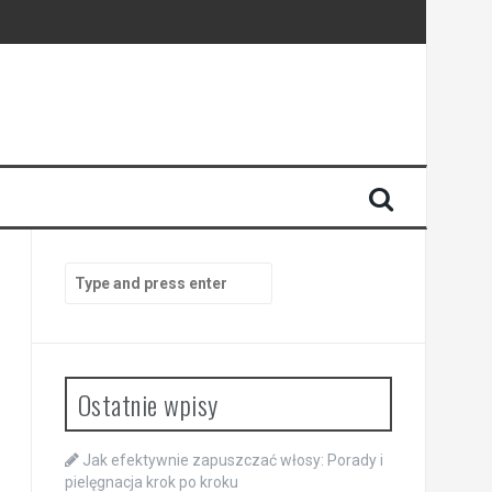
Search
for:
Ostatnie wpisy
Jak efektywnie zapuszczać włosy: Porady i
pielęgnacja krok po kroku