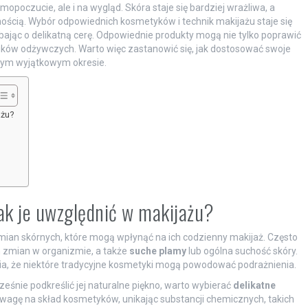
mopoczucie, ale i na wygląd. Skóra staje się bardziej wrażliwa, a
hością. Wybór odpowiednich kosmetyków i technik makijażu staje się
dbając o delikatną cerę. Odpowiednie produkty mogą nie tylko poprawić
ików odżywczych. Warto więc zastanowić się, jak dostosować swoje
 tym wyjątkowym okresie.
ażu?
jak je uwzględnić w makijażu?
mian skórnych, które mogą wpłynąć na ich codzienny makijaż. Często
h zmian w organizmie, a także
suche plamy
lub ogólna suchość skóry.
wia, że niektóre tradycyjne kosmetyki mogą powodować podrażnienia.
ześnie podkreślić jej naturalne piękno, warto wybierać
delikatne
wagę na skład kosmetyków, unikając substancji chemicznych, takich