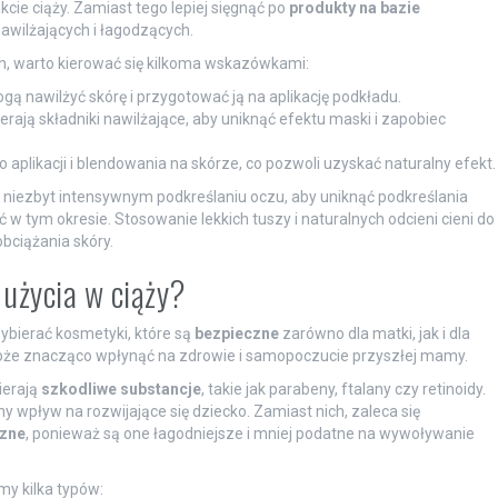
kcie ciąży. Zamiast tego lepiej sięgnąć po
produkty na bazie
nawilżających i łagodzących.
, warto kierować się kilkoma wskazówkami:
ą nawilżyć skórę i przygotować ją na aplikację podkładu.
erają składniki nawilżające, aby uniknąć efektu maski i zapobiec
o aplikacji i blendowania na skórze, co pozwoli uzyskać naturalny efekt.
 niezbyt intensywnym podkreślaniu oczu, aby uniknąć podkreślania
 w tym okresie. Stosowanie lekkich tuszy i naturalnych odcieni cieni do
bciążania skóry.
 użycia w ciąży?
wybierać kosmetyki, które są
bezpieczne
zarówno dla matki, jak i dla
może znacząco wpłynąć na zdrowie i samopoczucie przyszłej mamy.
ierają
szkodliwe substancje
, takie jak parabeny, ftalany czy retinoidy.
y wpływ na rozwijające się dziecko. Zamiast nich, zaleca się
zne
, ponieważ są one łagodniejsze i mniej podatne na wywoływanie
y kilka typów: