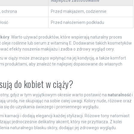
Najlepsze zastosowanie
, ochrona
Przed makijażem, codziennie
łość
Przed nałożeniem podkładu
skóry
. Warto używać produktów, które wspierają naturalny proces
oleje roślinne lub serum z witaminą E. Dodawanie takich kosmetyków
wać efekty noszenia makijażu i zadba o zdrowy wygląd cery.
żu w ciąży może znacząco wpłynąć na jej kondycję, a także komfort
 produktami, aby znaleźć te najlepiej dopasowane do własnych
asują do kobiet w ciąży?
istotny, gdyż w tym wyjątkowym okresie warto postawić na
naturalność
i
lają urodę, nie skupiając na sobie całej uwagi. Kolory nude, różowe oraz
a się do uzyskania świeżego i promiennego wyglądu.
karnacji i dodają elegancji każdej stylizacji. Różowe tony natomiast
ąc jednocześnie delikatny akcent, który nie przytłacza. Z kolei
enia naturalnego blasku skóry, dodając jej zdrowego wyglądu.