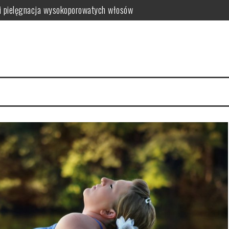
i pielęgnacja wysokoporowatych włosów
ć i jak wybrać najlepszy?
 zalety dla skóry
i i domowe przepisy
anym farbowaniu?
i pielęgnacja krok po kroku