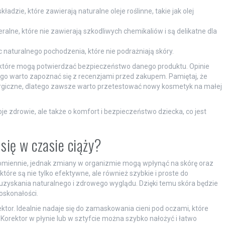
adzie, które zawierają naturalne oleje roślinne, takie jak olej
alne, które nie zawierają szkodliwych chemikaliów i są delikatne dla
c naturalnego pochodzenia, które nie podrażniają skóry.
, które mogą potwierdzać bezpieczeństwo danego produktu. Opinie
go warto zapoznać się z recenzjami przed zakupem. Pamiętaj, że
rgiczne, dlatego zawsze warto przetestować nowy kosmetyk na małej
je zdrowie, ale także o komfort i bezpieczeństwo dziecka, co jest
się w czasie ciąży?
promiennie, jednak zmiany w organizmie mogą wpłynąć na skórę oraz
tóre są nie tylko efektywne, ale również szybkie i proste do
uzyskania naturalnego i zdrowego wyglądu. Dzięki temu skóra będzie
oskonałości.
tor. Idealnie nadaje się do zamaskowania cieni pod oczami, które
rektor w płynie lub w sztyfcie można szybko nałożyć i łatwo