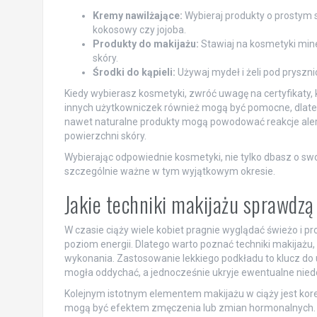
Kremy nawilżające:
Wybieraj produkty o prostym skł
kokosowy czy jojoba.
Produkty do makijażu:
Stawiaj na kosmetyki miner
skóry.
Środki do kąpieli:
Używaj mydeł i żeli pod pryszni
Kiedy wybierasz kosmetyki, zwróć uwagę na certyfikaty
innych użytkowniczek również mogą być pomocne, dlate
nawet naturalne produkty mogą powodować reakcje ale
powierzchni skóry.
Wybierając odpowiednie kosmetyki, nie tylko dbasz o swo
szczególnie ważne w tym wyjątkowym okresie.
Jakie techniki makijażu sprawdzą 
W czasie ciąży wiele kobiet pragnie wyglądać świeżo i 
poziom energii. Dlatego warto poznać techniki makijażu, k
wykonania. Zastosowanie lekkiego podkładu to klucz do 
mogła oddychać, a jednocześnie ukryje ewentualne nied
Kolejnym istotnym elementem makijażu w ciąży jest korek
mogą być efektem zmęczenia lub zmian hormonalnych. Ko